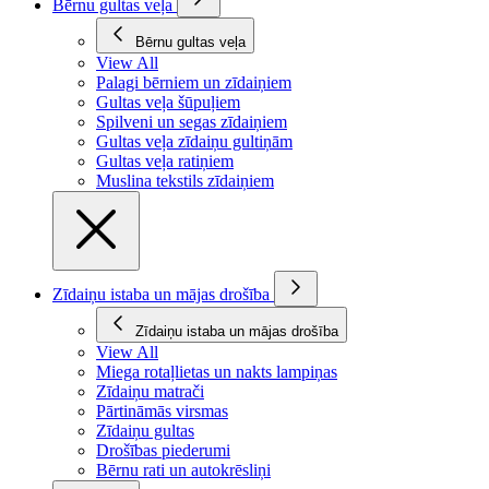
Bērnu gultas veļa
Bērnu gultas veļa
View All
Palagi bērniem un zīdaiņiem
Gultas veļa šūpuļiem
Spilveni un segas zīdaiņiem
Gultas veļa zīdaiņu gultiņām
Gultas veļa ratiņiem
Muslina tekstils zīdaiņiem
Zīdaiņu istaba un mājas drošība
Zīdaiņu istaba un mājas drošība
View All
Miega rotaļlietas un nakts lampiņas
Zīdaiņu matrači
Pārtināmās virsmas
Zīdaiņu gultas
Drošības piederumi
Bērnu rati un autokrēsliņi