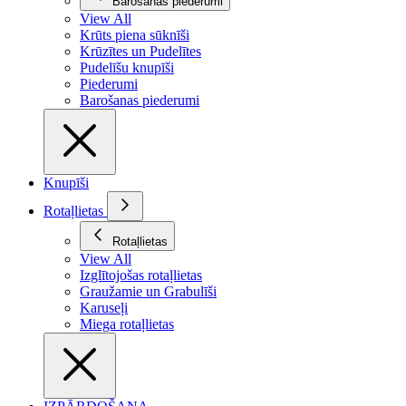
Barošanas piederumi
View All
Krūts piena sūknīši
Krūzītes un Pudelītes
Pudelīšu knupīši
Piederumi
Barošanas piederumi
Knupīši
Rotaļlietas
Rotaļlietas
View All
Izglītojošas rotaļlietas
Graužamie un Grabulīši
Karuseļi
Miega rotaļlietas