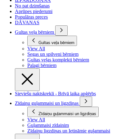
IZPĀRDOŠANA
No pat dzimšanas
Aprūpes piederumi
Populāras preces
DĀVANAS
Gultas veļa bērniem
Gultas veļa bērniem
View All
Segas un spilveni bērniem
Gultas veļas komplekti bērniem
Palagi bērniem
Sieviešu naktskrekli - Brīvā laika apģērbs
Zīdaiņu guļammaisi un ligzdiņas
Zīdaiņu guļammaisi un ligzdiņas
View All
Guļammaisi zīdainim
Zīdaiņu ligzdiņas un Ietināmie guļammaisi