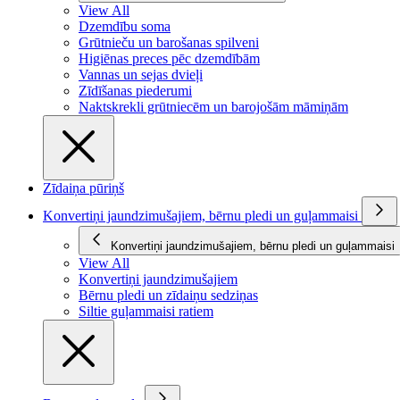
View All
Dzemdību soma
Grūtnieču un barošanas spilveni
Higiēnas preces pēc dzemdībām
Vannas un sejas dvieļi
Zīdīšanas piederumi
Naktskrekli grūtniecēm un barojošām māmiņām
Zīdaiņa pūriņš
Konvertiņi jaundzimušajiem, bērnu pledi un guļammaisi
Konvertiņi jaundzimušajiem, bērnu pledi un guļammaisi
View All
Konvertiņi jaundzimušajiem
Bērnu pledi un zīdaiņu sedziņas
Siltie guļammaisi ratiem