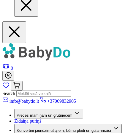
0
Search
info@babydo.lt
+37069832905
Preces māmiņām un grūtniecēm
Zīdaiņa pūriņš
Konvertiņi jaundzimušajiem, bērnu pledi un guļammaisi