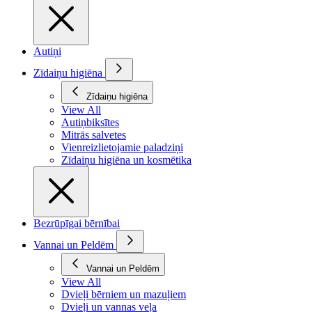
Autiņi
Zīdaiņu higiēna
Zīdaiņu higiēna
View All
Autiņbiksītes
Mitrās salvetes
Vienreizlietojamie paladziņi
Zīdaiņu higiēna un kosmētika
Bezrūpīgai bērnībai
Vannai un Peldēm
Vannai un Peldēm
View All
Dvieļi bērniem un mazuļiem
Dvieļi un vannas veļa