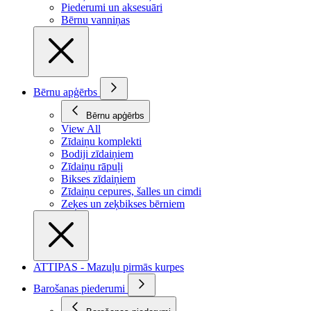
Piederumi un aksesuāri
Bērnu vanniņas
Bērnu apģērbs
Bērnu apģērbs
View All
Zīdaiņu komplekti
Bodiji zīdaiņiem
Zīdaiņu rāpuļi
Bikses zīdaiņiem
Zīdaiņu cepures, šalles un cimdi
Zeķes un zeķbikses bērniem
ATTIPAS - Mazuļu pirmās kurpes
Barošanas piederumi