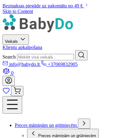
Bezmaksas piegāde uz pakomātu no 49 €
Skip to Content
Veikals
Klientu apkalpošana
Search
info@babydo.lt
+37069832905
0
Preces māmiņām un grūtniecēm
Preces māmiņām un grūtniecēm