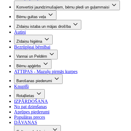
Konvertiņi jaundzimušajiem, bērnu pledi un guļammaisi
Bērnu gultas veļa
Zīdaiņu istaba un mājas drošība
Autiņi
Zīdaiņu higiēna
Bezrūpīgai bērnībai
Vannai un Peldēm
Bērnu apģērbs
ATTIPAS - Mazuļu pirmās kurpes
Barošanas piederumi
Knupīši
Rotaļlietas
IZPĀRDOŠANA
No pat dzimšanas
Aprūpes piederumi
Populāras preces
DĀVANAS