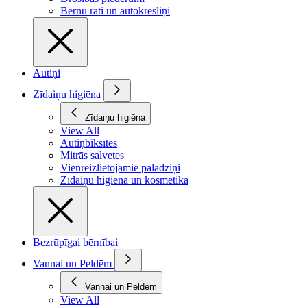
Bērnu rati un autokrēsliņi
Autiņi
Zīdaiņu higiēna
Zīdaiņu higiēna
View All
Autiņbiksītes
Mitrās salvetes
Vienreizlietojamie paladziņi
Zīdaiņu higiēna un kosmētika
Bezrūpīgai bērnībai
Vannai un Peldēm
Vannai un Peldēm
View All