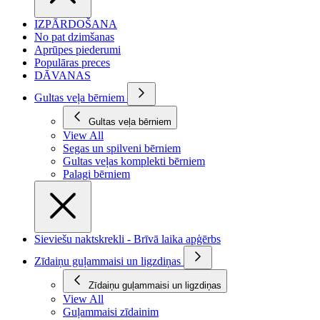
IZPĀRDOŠANA
No pat dzimšanas
Aprūpes piederumi
Populāras preces
DĀVANAS
Gultas veļa bērniem
Gultas veļa bērniem
View All
Segas un spilveni bērniem
Gultas veļas komplekti bērniem
Palagi bērniem
Sieviešu naktskrekli - Brīvā laika apģērbs
Zīdaiņu guļammaisi un ligzdiņas
Zīdaiņu guļammaisi un ligzdiņas
View All
Guļammaisi zīdainim