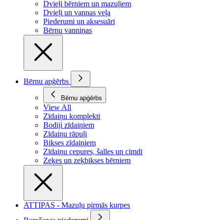
Dvieļi bērniem un mazuļiem
Dvieļi un vannas veļa
Piederumi un aksesuāri
Bērnu vanniņas
Bērnu apģērbs
Bērnu apģērbs
View All
Zīdaiņu komplekti
Bodiji zīdaiņiem
Zīdaiņu rāpuļi
Bikses zīdaiņiem
Zīdaiņu cepures, šalles un cimdi
Zeķes un zeķbikses bērniem
ATTIPAS - Mazuļu pirmās kurpes