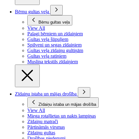
Bērnu gultas veļa
Bērnu gultas veļa
View All
Palagi bērniem un zīdaiņiem
Gultas veļa šūpuļiem
Spilveni un segas zīdaiņiem
Gultas veļa zīdaiņu gultiņām
Gultas veļa ratiņiem
Muslina tekstils zīdaiņiem
Zīdaiņu istaba un mājas drošība
Zīdaiņu istaba un mājas drošība
View All
Miega rotaļlietas un nakts lampiņas
Zīdaiņu matrači
Pārtināmās virsmas
Zīdaiņu gultas
Drošības piederumi