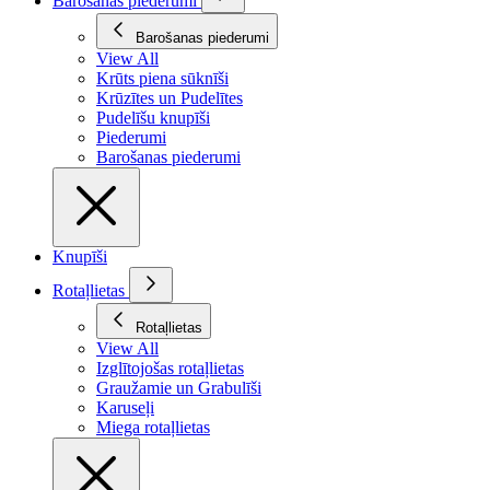
Barošanas piederumi
Barošanas piederumi
View All
Krūts piena sūknīši
Krūzītes un Pudelītes
Pudelīšu knupīši
Piederumi
Barošanas piederumi
Knupīši
Rotaļlietas
Rotaļlietas
View All
Izglītojošas rotaļlietas
Graužamie un Grabulīši
Karuseļi
Miega rotaļlietas