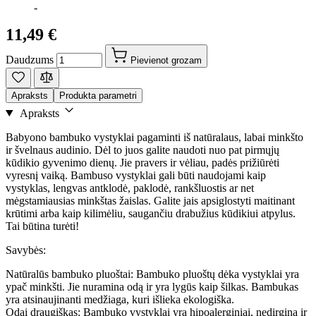
-
11,49 €
Daudzums
Pievienot grozam
Apraksts
Produkta parametri
Apraksts
Babyono bambuko vystyklai pagaminti iš natūralaus, labai minkšto
ir švelnaus audinio. Dėl to juos galite naudoti nuo pat pirmųjų
kūdikio gyvenimo dienų. Jie pravers ir vėliau, padės prižiūrėti
vyresnį vaiką. Bambuso vystyklai gali būti naudojami kaip
vystyklas, lengvas antklodė, paklodė, rankšluostis ar net
mėgstamiausias minkštas žaislas. Galite jais apsiglostyti maitinant
krūtimi arba kaip kilimėliu, saugančiu drabužius kūdikiui atpylus.
Tai būtina turėti!
Savybės:
Natūralūs bambuko pluoštai: Bambuko pluoštų dėka vystyklai yra
ypač minkšti. Jie nuramina odą ir yra lygūs kaip šilkas. Bambukas
yra atsinaujinanti medžiaga, kuri išlieka ekologiška.
Odai draugiškas: Bambuko vystyklai yra hipoalerginiai, nedirgina ir