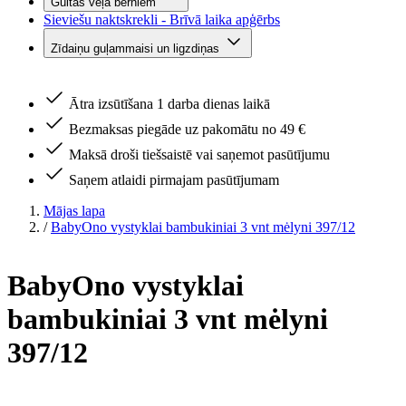
Gultas veļa bērniem
Sieviešu naktskrekli - Brīvā laika apģērbs
Zīdaiņu guļammaisi un ligzdiņas
Ātra izsūtīšana 1 darba dienas laikā
Bezmaksas piegāde uz pakomātu no 49 €
Maksā droši tiešsaistē vai saņemot pasūtījumu
Saņem atlaidi pirmajam pasūtījumam
Mājas lapa
/
BabyOno vystyklai bambukiniai 3 vnt mėlyni 397/12
BabyOno vystyklai
bambukiniai 3 vnt mėlyni
397/12