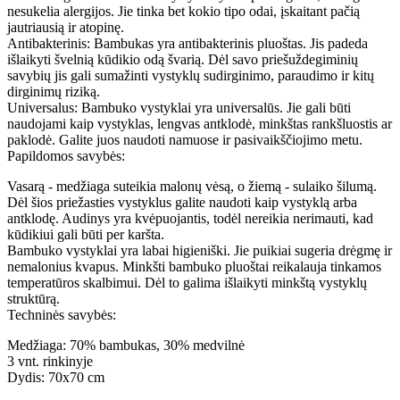
nesukelia alergijos. Jie tinka bet kokio tipo odai, įskaitant pačią
jautriausią ir atopinę.
Antibakterinis: Bambukas yra antibakterinis pluoštas. Jis padeda
išlaikyti švelnią kūdikio odą švarią. Dėl savo priešuždegiminių
savybių jis gali sumažinti vystyklų sudirginimo, paraudimo ir kitų
dirginimų riziką.
Universalus: Bambuko vystyklai yra universalūs. Jie gali būti
naudojami kaip vystyklas, lengvas antklodė, minkštas rankšluostis ar
paklodė. Galite juos naudoti namuose ir pasivaikščiojimo metu.
Papildomos savybės:
Vasarą - medžiaga suteikia malonų vėsą, o žiemą - sulaiko šilumą.
Dėl šios priežasties vystyklus galite naudoti kaip vystyklą arba
antklodę. Audinys yra kvėpuojantis, todėl nereikia nerimauti, kad
kūdikiui gali būti per karšta.
Bambuko vystyklai yra labai higieniški. Jie puikiai sugeria drėgmę ir
nemalonius kvapus. Minkšti bambuko pluoštai reikalauja tinkamos
temperatūros skalbimui. Dėl to galima išlaikyti minkštą vystyklų
struktūrą.
Techninės savybės:
Medžiaga: 70% bambukas, 30% medvilnė
3 vnt. rinkinyje
Dydis: 70x70 cm