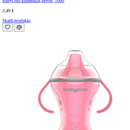
BabyOno kramtukas gėlytė, 1060
2,49 €
Skatīt produktu