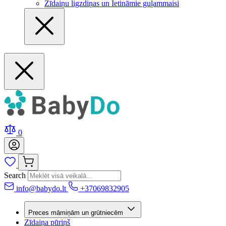
Zīdaiņu ligzdiņas un Ietināmie guļammaisi
0
Search
info@babydo.lt
+37069832905
Preces māmiņām un grūtniecēm
Zīdaiņa pūriņš