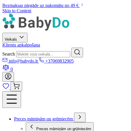
Bezmaksas piegāde uz pakomātu no 49 €
Skip to Content
Veikals
Klientu apkalpošana
Search
info@babydo.lt
+37069832905
0
Preces māmiņām un grūtniecēm
Preces māmiņām un grūtniecēm