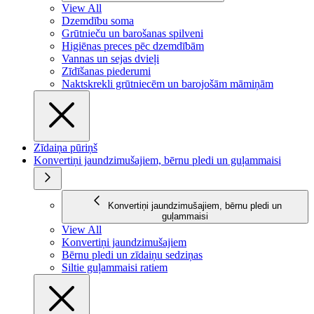
View All
Dzemdību soma
Grūtnieču un barošanas spilveni
Higiēnas preces pēc dzemdībām
Vannas un sejas dvieļi
Zīdīšanas piederumi
Naktskrekli grūtniecēm un barojošām māmiņām
Zīdaiņa pūriņš
Konvertiņi jaundzimušajiem, bērnu pledi un guļammaisi
Konvertiņi jaundzimušajiem, bērnu pledi un
guļammaisi
View All
Konvertiņi jaundzimušajiem
Bērnu pledi un zīdaiņu sedziņas
Siltie guļammaisi ratiem