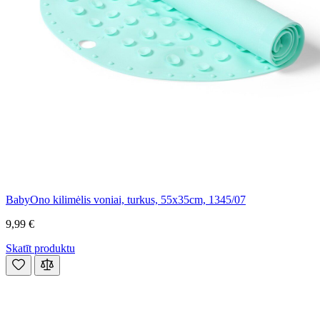
BabyOno kilimėlis voniai, turkus, 55x35cm, 1345/07
9,99 €
Skatīt produktu