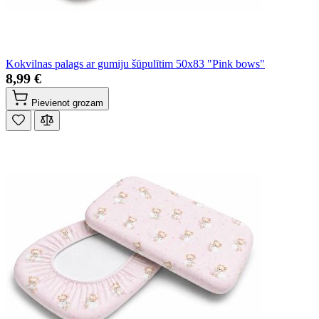
Kokvilnas palags ar gumiju šūpulītim 50x83 "Pink bows"
8,99 €
Pievienot grozam