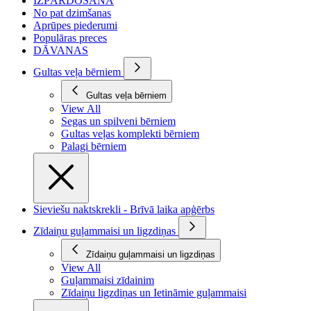
IZPĀRDOŠANA
No pat dzimšanas
Aprūpes piederumi
Populāras preces
DĀVANAS
Gultas veļa bērniem
Gultas veļa bērniem
View All
Segas un spilveni bērniem
Gultas veļas komplekti bērniem
Palagi bērniem
Sieviešu naktskrekli - Brīvā laika apģērbs
Zīdaiņu guļammaisi un ligzdiņas
Zīdaiņu guļammaisi un ligzdiņas
View All
Guļammaisi zīdainim
Zīdaiņu ligzdiņas un Ietināmie guļammaisi