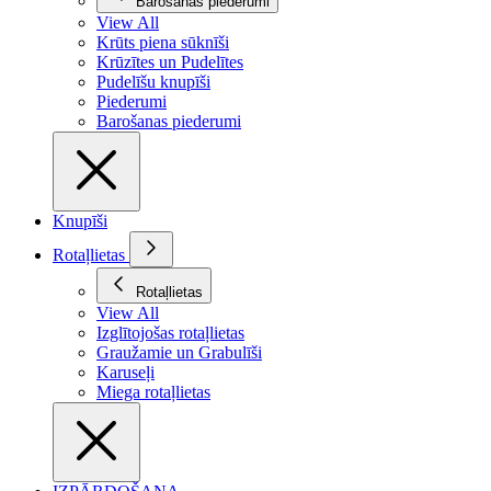
Barošanas piederumi
View All
Krūts piena sūknīši
Krūzītes un Pudelītes
Pudelīšu knupīši
Piederumi
Barošanas piederumi
Knupīši
Rotaļlietas
Rotaļlietas
View All
Izglītojošas rotaļlietas
Graužamie un Grabulīši
Karuseļi
Miega rotaļlietas