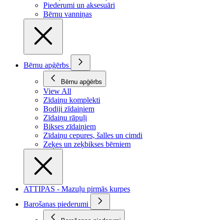
Piederumi un aksesuāri
Bērnu vanniņas
Bērnu apģērbs
Bērnu apģērbs
View All
Zīdaiņu komplekti
Bodiji zīdaiņiem
Zīdaiņu rāpuļi
Bikses zīdaiņiem
Zīdaiņu cepures, šalles un cimdi
Zeķes un zeķbikses bērniem
ATTIPAS - Mazuļu pirmās kurpes
Barošanas piederumi