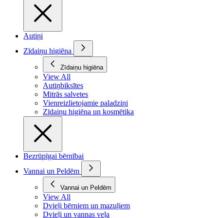
Autiņi
Zīdaiņu higiēna
Zīdaiņu higiēna
View All
Autiņbiksītes
Mitrās salvetes
Vienreizlietojamie paladziņi
Zīdaiņu higiēna un kosmētika
Bezrūpīgai bērnībai
Vannai un Peldēm
Vannai un Peldēm
View All
Dvieļi bērniem un mazuļiem
Dvieļi un vannas veļa