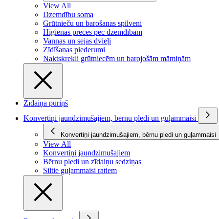
View All
Dzemdību soma
Grūtnieču un barošanas spilveni
Higiēnas preces pēc dzemdībām
Vannas un sejas dvieļi
Zīdīšanas piederumi
Naktskrekli grūtniecēm un barojošām māmiņām
Zīdaiņa pūriņš
Konvertiņi jaundzimušajiem, bērnu pledi un guļammaisi
Konvertiņi jaundzimušajiem, bērnu pledi un guļammaisi
View All
Konvertiņi jaundzimušajiem
Bērnu pledi un zīdaiņu sedziņas
Siltie guļammaisi ratiem