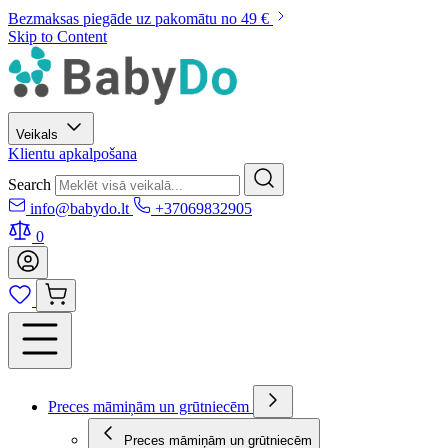
Bezmaksas piegāde uz pakomātu no 49 €
Skip to Content
Veikals
Klientu apkalpošana
Search
info@babydo.lt
+37069832905
0
Preces māmiņām un grūtniecēm
Preces māmiņām un grūtniecēm