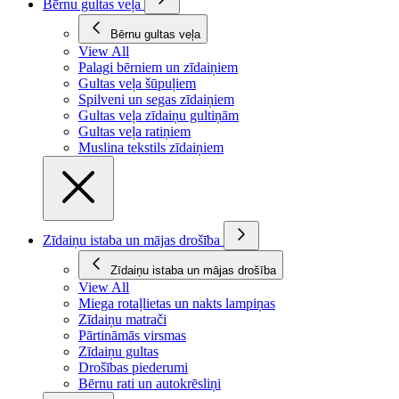
Bērnu gultas veļa
Bērnu gultas veļa
View All
Palagi bērniem un zīdaiņiem
Gultas veļa šūpuļiem
Spilveni un segas zīdaiņiem
Gultas veļa zīdaiņu gultiņām
Gultas veļa ratiņiem
Muslina tekstils zīdaiņiem
Zīdaiņu istaba un mājas drošība
Zīdaiņu istaba un mājas drošība
View All
Miega rotaļlietas un nakts lampiņas
Zīdaiņu matrači
Pārtināmās virsmas
Zīdaiņu gultas
Drošības piederumi
Bērnu rati un autokrēsliņi