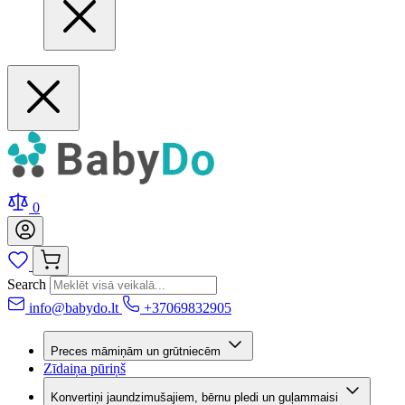
0
Search
info@babydo.lt
+37069832905
Preces māmiņām un grūtniecēm
Zīdaiņa pūriņš
Konvertiņi jaundzimušajiem, bērnu pledi un guļammaisi