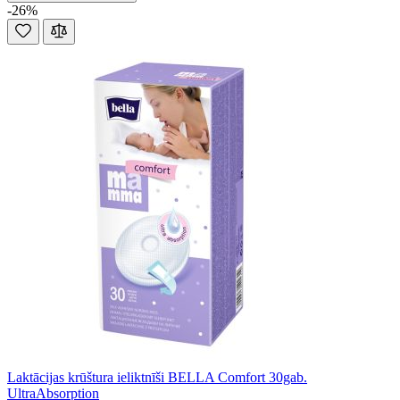
-26%
Laktācijas krūštura ieliktnīši BELLA Comfort 30gab.
UltraAbsorption