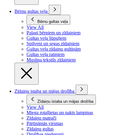
Bērnu gultas veļa
Bērnu gultas veļa
View All
Palagi bērniem un zīdaiņiem
Gultas veļa šūpuļiem
Spilveni un segas zīdaiņiem
Gultas veļa zīdaiņu gultiņām
Gultas veļa ratiņiem
Muslina tekstils zīdaiņiem
Zīdaiņu istaba un mājas drošība
Zīdaiņu istaba un mājas drošība
View All
Miega rotaļlietas un nakts lampiņas
Zīdaiņu matrači
Pārtināmās virsmas
Zīdaiņu gultas
Drošības piederumi