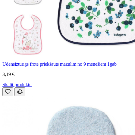
Ūdensizturīgs frotē priekšauts mazulim no 9 mēnešiem 1gab
3,19 €
Skatīt produktu