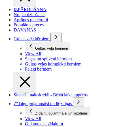
IZPĀRDOŠANA
No pat dzimšanas
Aprūpes piederumi
Populāras preces
DĀVANAS
Gultas veļa bērniem
Gultas veļa bērniem
View All
Segas un spilveni bērniem
Gultas veļas komplekti bērniem
Palagi bērniem
Sieviešu naktskrekli - Brīvā laika apģērbs
Zīdaiņu guļammaisi un ligzdiņas
Zīdaiņu guļammaisi un ligzdiņas
View All
Guļammaisi zīdainim