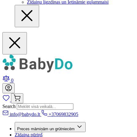
Zīdaiņu ligzdiņas un Ietināmie guļammaisi
0
Search
info@babydo.lt
+37069832905
Preces māmiņām un grūtniecēm
Zīdaiņa pūriņš