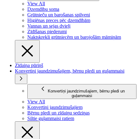
View All
Dzemdību soma
Grūtnieču un barošanas spilveni
Higiēnas preces pēc dzemdībām
Vannas un sejas dvieļi
Zīdīšanas piederumi
Naktskrekli grūtniecēm un barojošām māmiņām
Zīdaiņa pūriņš
Konvertiņi jaundzimušajiem, bērnu pledi un guļammaisi
Konvertiņi jaundzimušajiem, bērnu pledi un
guļammaisi
View All
Konvertiņi jaundzimušajiem
Bērnu pledi un zīdaiņu sedziņas
Siltie guļammaisi ratiem