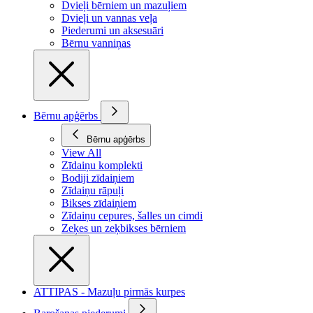
Dvieļi bērniem un mazuļiem
Dvieļi un vannas veļa
Piederumi un aksesuāri
Bērnu vanniņas
Bērnu apģērbs
Bērnu apģērbs
View All
Zīdaiņu komplekti
Bodiji zīdaiņiem
Zīdaiņu rāpuļi
Bikses zīdaiņiem
Zīdaiņu cepures, šalles un cimdi
Zeķes un zeķbikses bērniem
ATTIPAS - Mazuļu pirmās kurpes