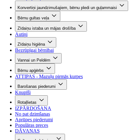
Konvertiņi jaundzimušajiem, bērnu pledi un guļammaisi
Bērnu gultas veļa
Zīdaiņu istaba un mājas drošība
Autiņi
Zīdaiņu higiēna
Bezrūpīgai bērnībai
Vannai un Peldēm
Bērnu apģērbs
ATTIPAS - Mazuļu pirmās kurpes
Barošanas piederumi
Knupīši
Rotaļlietas
IZPĀRDOŠANA
No pat dzimšanas
Aprūpes piederumi
Populāras preces
DĀVANAS