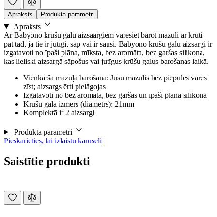
Apraksts
Produkta parametri
Apraksts
Ar Babyono krūšu galu aizsaargiem varēsiet barot mazuli ar krūti
pat tad, ja tie ir jutīgi, sāp vai ir sausi. Babyono krūšu galu aizsargi ir
izgatavoti no īpaši plāna, mīksta, bez aromāta, bez garšas silikona,
kas lieliski aizsargā sāpošus vai jutīgus krūšu galus barošanas laikā.
Vienkārša mazuļa barošana: Jūsu mazulis bez piepūles varēs
zīst; aizsargs ērti pielāgojas
Izgatavoti no bez aromāta, bez garšas un īpaši plāna silikona
Krūšu gala izmērs (diametrs): 21mm
Komplektā ir 2 aizsargi
Produkta parametri
Pieskarieties, lai izlaistu karuseli
Saistītie produkti