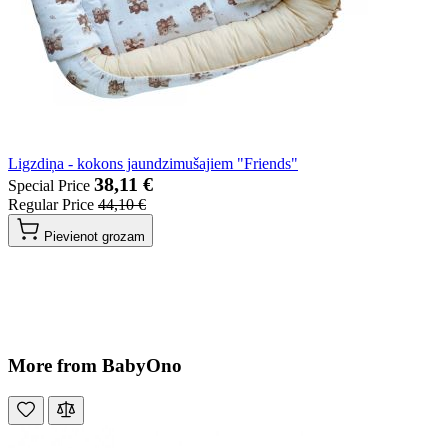
Ligzdiņa - kokons jaundzimušajiem "Friends"
38,11 €
Special Price
Regular Price
44,10 €
Pievienot grozam
More from BabyOno