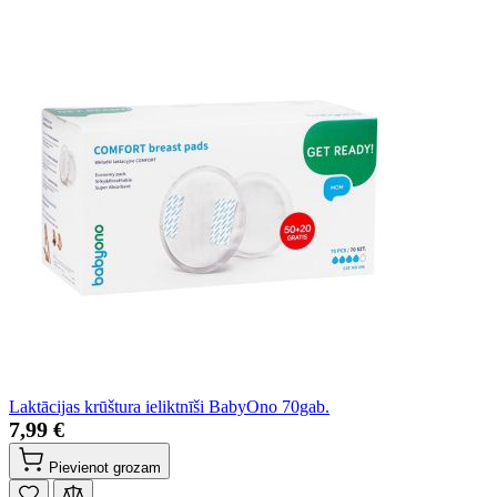
Laktācijas krūštura ieliktnīši BabyOno 70gab.
7,99 €
Pievienot grozam