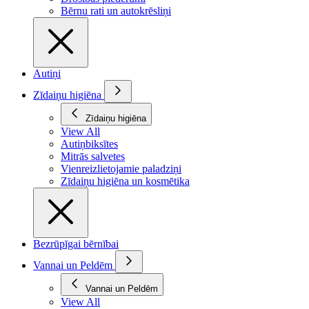
Bērnu rati un autokrēsliņi
Autiņi
Zīdaiņu higiēna
Zīdaiņu higiēna
View All
Autiņbiksītes
Mitrās salvetes
Vienreizlietojamie paladziņi
Zīdaiņu higiēna un kosmētika
Bezrūpīgai bērnībai
Vannai un Peldēm
Vannai un Peldēm
View All