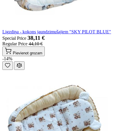
Ligzdiņa - kokons jaundzimušajiem "SKY PILOT BLUE"
38,11 €
Special Price
Regular Price
44,10 €
Pievienot grozam
-14%