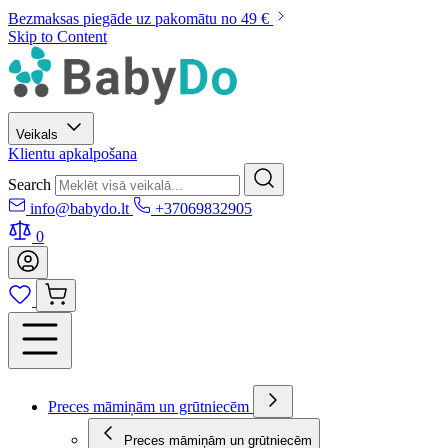
Bezmaksas piegāde uz pakomātu no 49 €
Skip to Content
Veikals
Klientu apkalpošana
Search
info@babydo.lt
+37069832905
0
Preces māmiņām un grūtniecēm
Preces māmiņām un grūtniecēm