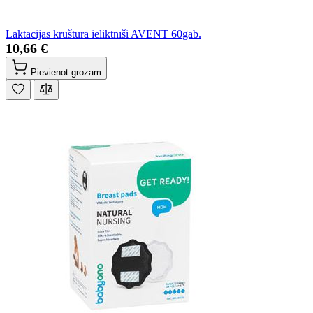
Laktācijas krūštura ieliktnīši AVENT 60gab.
10,66 €
Pievienot grozam