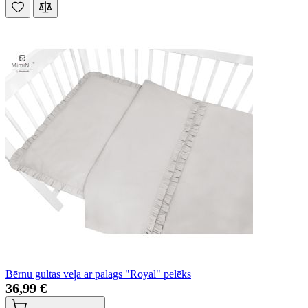
Bērnu gultas veļa ar palags "Royal" pelēks
36,99 €