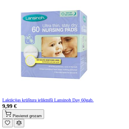
Laktācijas krūštura ieliktnīši Lansinoh Day 60gab.
9,99 €
Pievienot grozam