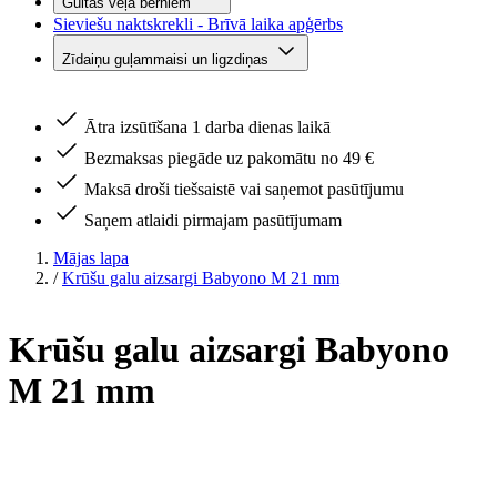
Gultas veļa bērniem
Sieviešu naktskrekli - Brīvā laika apģērbs
Zīdaiņu guļammaisi un ligzdiņas
Ātra izsūtīšana 1 darba dienas laikā
Bezmaksas piegāde uz pakomātu no 49 €
Maksā droši tiešsaistē vai saņemot pasūtījumu
Saņem atlaidi pirmajam pasūtījumam
Mājas lapa
/
Krūšu galu aizsargi Babyono M 21 mm
Krūšu galu aizsargi Babyono
M 21 mm