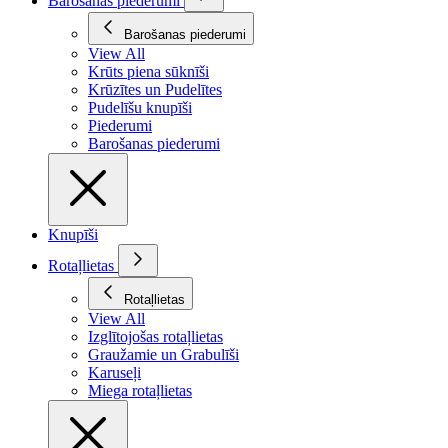
Barošanas piederumi
Barošanas piederumi
View All
Krūts piena sūknīši
Krūzītes un Pudelītes
Pudelīšu knupīši
Piederumi
Barošanas piederumi
Knupīši
Rotaļlietas
Rotaļlietas
View All
Izglītojošas rotaļlietas
Graužamie un Grabulīši
Karuseļi
Miega rotaļlietas