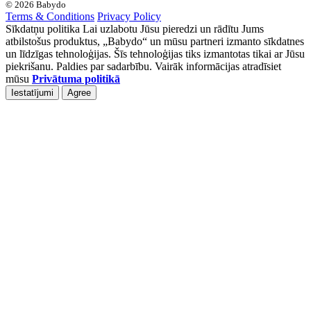
© 2026 Babydo
Terms & Conditions
Privacy Policy
Sīkdatņu politika Lai uzlabotu Jūsu pieredzi un rādītu Jums
atbilstošus produktus, „Babydo“ un mūsu partneri izmanto sīkdatnes
un līdzīgas tehnoloģijas. Šīs tehnoloģijas tiks izmantotas tikai ar Jūsu
piekrišanu. Paldies par sadarbību. Vairāk informācijas atradīsiet
mūsu
Privātuma politikā
Iestatījumi
Agree