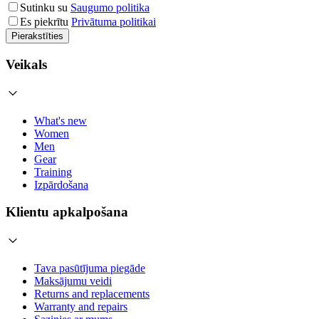
Sutinku su
Saugumo politika
Es piekrītu
Privātuma politikai
Pierakstīties
Veikals
What's new
Women
Men
Gear
Training
Izpārdošana
Klientu apkalpošana
Tava pasūtījuma piegāde
Maksājumu veidi
Returns and replacements
Warranty and repairs