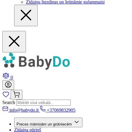
Zīdaiņu ligzdiņas un Ietināmie guļammaisi
0
Search
info@babydo.lt
+37069832905
Preces māmiņām un grūtniecēm
Zīdaiņa pūriņš