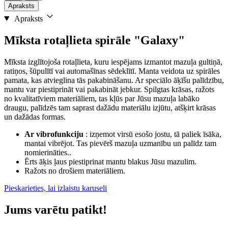
Apraksts
Apraksts
Mīksta rotaļlieta spirāle "Galaxy"
Mīksta izglītojoša rotaļlieta, kuru iespējams izmantot mazuļa gultiņā,
ratiņos, šūpulītī vai automašīnas sēdeklītī. Manta veidota uz spirāles
pamata, kas atvieglina tās pakabināšanu. Ar speciālo āķīšu palīdzību,
mantu var piestiprināt vai pakabināt jebkur. Spilgtas krāsas, ražots
no kvalitatīviem materiāliem, tas kļūs par Jūsu mazuļa labāko
draugu, palīdzēs tam saprast dažādu materiālu izjūtu, atšķirt krāsas
un dažādas formas.
Ar vibrofunkciju
: izņemot virsū esošo jostu, tā paliek īsāka,
mantai vibrējot. Tas pievērš mazuļa uzmanību un palīdz tam
nomierināties..
Ērts āķis ļaus piestiprinat mantu blakus Jūsu mazulim.
Ražots no drošiem materiāliem.
Pieskarieties, lai izlaistu karuseli
Jums varētu patikt!