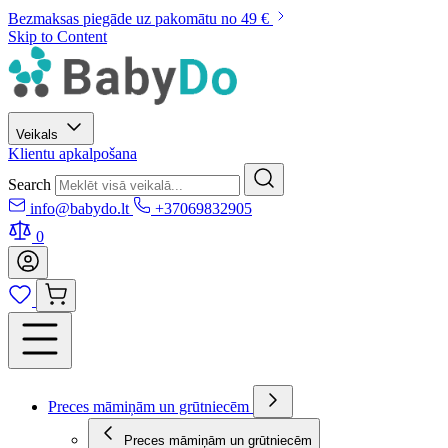
Bezmaksas piegāde uz pakomātu no 49 €
Skip to Content
Veikals
Klientu apkalpošana
Search
info@babydo.lt
+37069832905
0
Preces māmiņām un grūtniecēm
Preces māmiņām un grūtniecēm