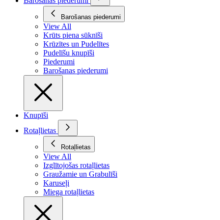
Barošanas piederumi
Barošanas piederumi
View All
Krūts piena sūknīši
Krūzītes un Pudelītes
Pudelīšu knupīši
Piederumi
Barošanas piederumi
Knupīši
Rotaļlietas
Rotaļlietas
View All
Izglītojošas rotaļlietas
Graužamie un Grabulīši
Karuseļi
Miega rotaļlietas