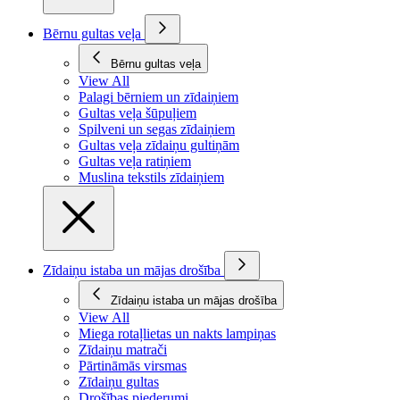
Bērnu gultas veļa
Bērnu gultas veļa
View All
Palagi bērniem un zīdaiņiem
Gultas veļa šūpuļiem
Spilveni un segas zīdaiņiem
Gultas veļa zīdaiņu gultiņām
Gultas veļa ratiņiem
Muslina tekstils zīdaiņiem
Zīdaiņu istaba un mājas drošība
Zīdaiņu istaba un mājas drošība
View All
Miega rotaļlietas un nakts lampiņas
Zīdaiņu matrači
Pārtināmās virsmas
Zīdaiņu gultas
Drošības piederumi