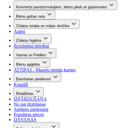
Konvertiņi jaundzimušajiem, bērnu pledi un guļammaisi
Bērnu gultas veļa
Zīdaiņu istaba un mājas drošība
Autiņi
Zīdaiņu higiēna
Bezrūpīgai bērnībai
Vannai un Peldēm
Bērnu apģērbs
ATTIPAS - Mazuļu pirmās kurpes
Barošanas piederumi
Knupīši
Rotaļlietas
IZPĀRDOŠANA
No pat dzimšanas
Aprūpes piederumi
Populāras preces
DĀVANAS