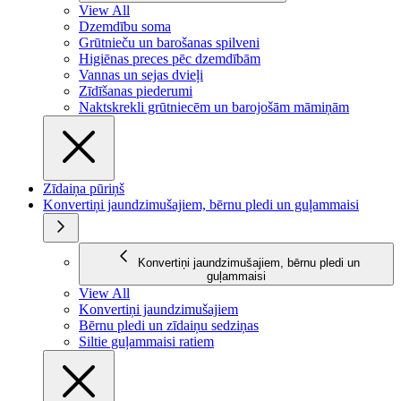
View All
Dzemdību soma
Grūtnieču un barošanas spilveni
Higiēnas preces pēc dzemdībām
Vannas un sejas dvieļi
Zīdīšanas piederumi
Naktskrekli grūtniecēm un barojošām māmiņām
Zīdaiņa pūriņš
Konvertiņi jaundzimušajiem, bērnu pledi un guļammaisi
Konvertiņi jaundzimušajiem, bērnu pledi un
guļammaisi
View All
Konvertiņi jaundzimušajiem
Bērnu pledi un zīdaiņu sedziņas
Siltie guļammaisi ratiem