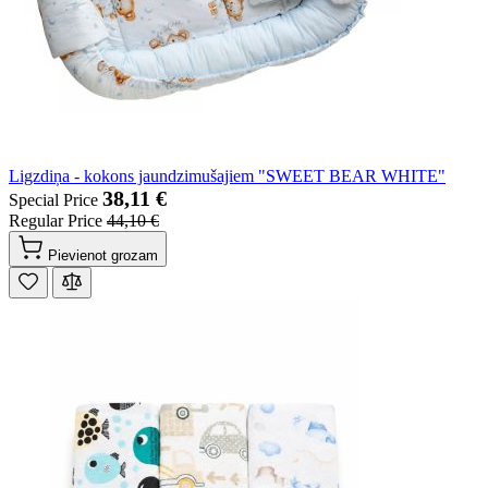
Ligzdiņa - kokons jaundzimušajiem "SWEET BEAR WHITE"
38,11 €
Special Price
Regular Price
44,10 €
Pievienot grozam