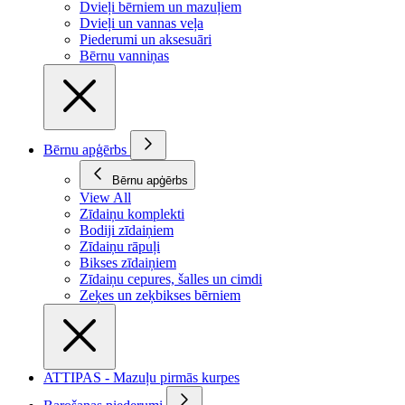
Dvieļi bērniem un mazuļiem
Dvieļi un vannas veļa
Piederumi un aksesuāri
Bērnu vanniņas
Bērnu apģērbs
Bērnu apģērbs
View All
Zīdaiņu komplekti
Bodiji zīdaiņiem
Zīdaiņu rāpuļi
Bikses zīdaiņiem
Zīdaiņu cepures, šalles un cimdi
Zeķes un zeķbikses bērniem
ATTIPAS - Mazuļu pirmās kurpes