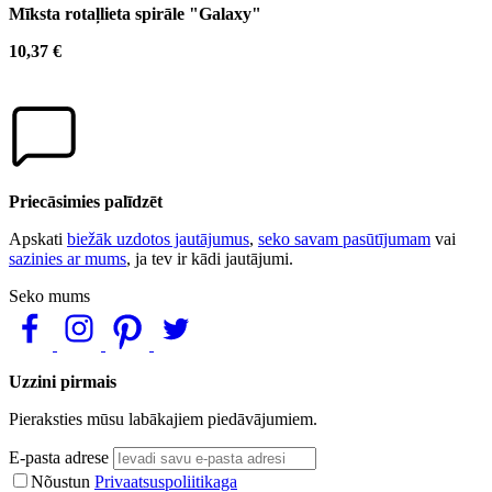
Mīksta rotaļlieta spirāle "Galaxy"
10,37 €
Priecāsimies palīdzēt
Apskati
biežāk uzdotos jautājumus
,
seko savam pasūtījumam
vai
sazinies ar mums
, ja tev ir kādi jautājumi.
Seko mums
Uzzini pirmais
Pieraksties mūsu labākajiem piedāvājumiem.
E-pasta adrese
Nõustun
Privaatsuspoliitikaga