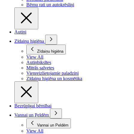
Bērnu rati un autokrēsliņi
Autiņi
Zīdaiņu higiēna
Zīdaiņu higiēna
View All
Autiņbiksītes
Mitrās salvetes
Vienreizlietojamie paladziņi
Zīdaiņu higiēna un kosmētika
Bezrūpīgai bērnībai
Vannai un Peldēm
Vannai un Peldēm
View All