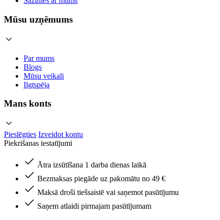
Sazinies ar mums
Mūsu uzņēmums
Par mums
Blogs
Mūsu veikali
Ilgtspēja
Mans konts
Pieslēgties
Izveidot kontu
Piekrišanas iestatījumi
Ātra izsūtīšana 1 darba dienas laikā
Bezmaksas piegāde uz pakomātu no 49 €
Maksā droši tiešsaistē vai saņemot pasūtījumu
Saņem atlaidi pirmajam pasūtījumam