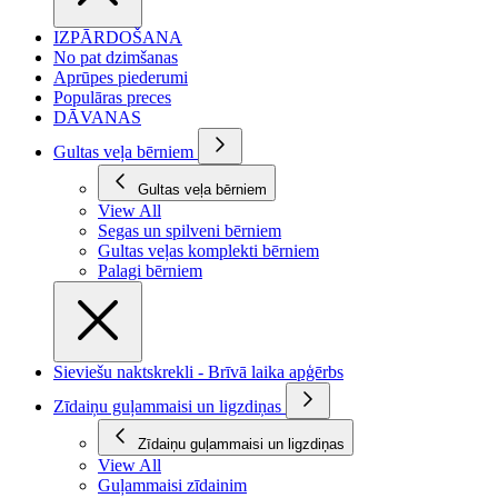
IZPĀRDOŠANA
No pat dzimšanas
Aprūpes piederumi
Populāras preces
DĀVANAS
Gultas veļa bērniem
Gultas veļa bērniem
View All
Segas un spilveni bērniem
Gultas veļas komplekti bērniem
Palagi bērniem
Sieviešu naktskrekli - Brīvā laika apģērbs
Zīdaiņu guļammaisi un ligzdiņas
Zīdaiņu guļammaisi un ligzdiņas
View All
Guļammaisi zīdainim