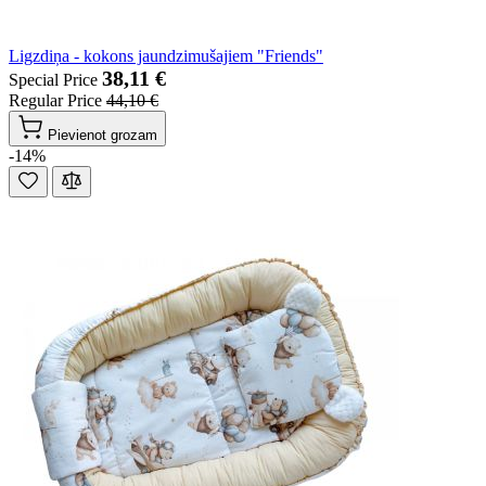
Ligzdiņa - kokons jaundzimušajiem "Friends"
38,11 €
Special Price
Regular Price
44,10 €
Pievienot grozam
-14%