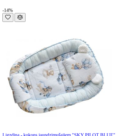
-14%
Ligzdiņa - kokons jaundzimušajiem "SKY PILOT BLUE"