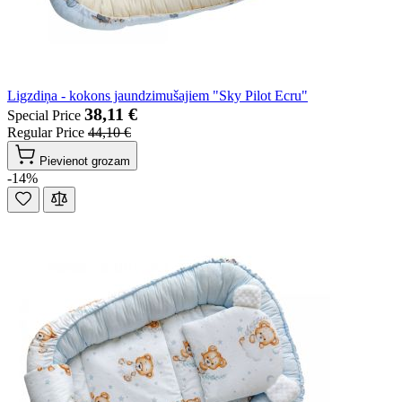
Ligzdiņa - kokons jaundzimušajiem "Sky Pilot Ecru"
38,11 €
Special Price
Regular Price
44,10 €
Pievienot grozam
-14%