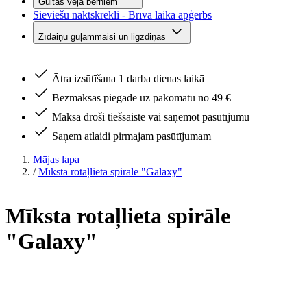
Gultas veļa bērniem
Sieviešu naktskrekli - Brīvā laika apģērbs
Zīdaiņu guļammaisi un ligzdiņas
Ātra izsūtīšana 1 darba dienas laikā
Bezmaksas piegāde uz pakomātu no 49 €
Maksā droši tiešsaistē vai saņemot pasūtījumu
Saņem atlaidi pirmajam pasūtījumam
Mājas lapa
/
Mīksta rotaļlieta spirāle "Galaxy"
Mīksta rotaļlieta spirāle
"Galaxy"