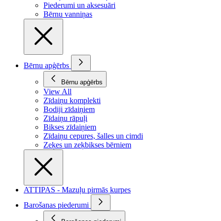
Piederumi un aksesuāri
Bērnu vanniņas
Bērnu apģērbs
Bērnu apģērbs
View All
Zīdaiņu komplekti
Bodiji zīdaiņiem
Zīdaiņu rāpuļi
Bikses zīdaiņiem
Zīdaiņu cepures, šalles un cimdi
Zeķes un zeķbikses bērniem
ATTIPAS - Mazuļu pirmās kurpes
Barošanas piederumi