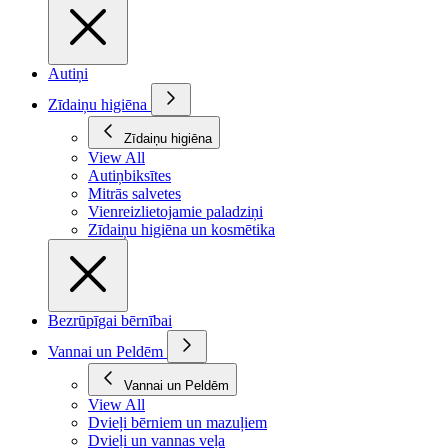
Autiņi
Zīdaiņu higiēna
Zīdaiņu higiēna
View All
Autiņbiksītes
Mitrās salvetes
Vienreizlietojamie paladziņi
Zīdaiņu higiēna un kosmētika
Bezrūpīgai bērnībai
Vannai un Peldēm
Vannai un Peldēm
View All
Dvieļi bērniem un mazuļiem
Dvieļi un vannas veļa