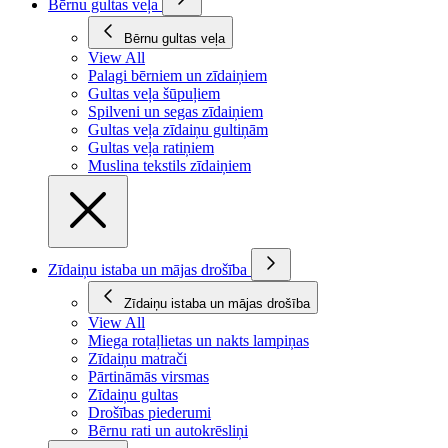
Bērnu gultas veļa
Bērnu gultas veļa
View All
Palagi bērniem un zīdaiņiem
Gultas veļa šūpuļiem
Spilveni un segas zīdaiņiem
Gultas veļa zīdaiņu gultiņām
Gultas veļa ratiņiem
Muslina tekstils zīdaiņiem
Zīdaiņu istaba un mājas drošība
Zīdaiņu istaba un mājas drošība
View All
Miega rotaļlietas un nakts lampiņas
Zīdaiņu matrači
Pārtināmās virsmas
Zīdaiņu gultas
Drošības piederumi
Bērnu rati un autokrēsliņi