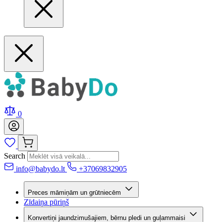
0
Search
info@babydo.lt
+37069832905
Preces māmiņām un grūtniecēm
Zīdaiņa pūriņš
Konvertiņi jaundzimušajiem, bērnu pledi un guļammaisi