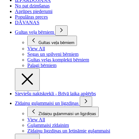
IZPĀRDOŠANA
No pat dzimšanas
Aprūpes piederumi
Populāras preces
DĀVANAS
Gultas veļa bērniem
Gultas veļa bērniem
View All
Segas un spilveni bērniem
Gultas veļas komplekti bērniem
Palagi bērniem
Sieviešu naktskrekli - Brīvā laika apģērbs
Zīdaiņu guļammaisi un ligzdiņas
Zīdaiņu guļammaisi un ligzdiņas
View All
Guļammaisi zīdainim
Zīdaiņu ligzdiņas un Ietināmie guļammaisi