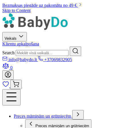
Bezmaksas piegāde uz pakomātu no 49 €
Skip to Content
Veikals
Klientu apkalpošana
Search
info@babydo.lt
+37069832905
0
Preces māmiņām un grūtniecēm
Preces māmiņām un grūtniecēm