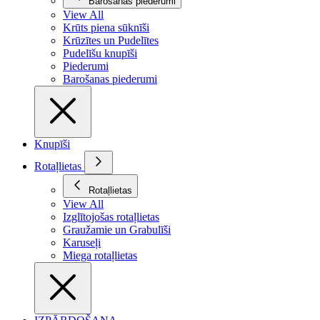
Barošanas piederumi
View All
Krūts piena sūknīši
Krūzītes un Pudelītes
Pudelīšu knupīši
Piederumi
Barošanas piederumi
Knupīši
Rotaļlietas
Rotaļlietas
View All
Izglītojošas rotaļlietas
Graužamie un Grabulīši
Karuseļi
Miega rotaļlietas