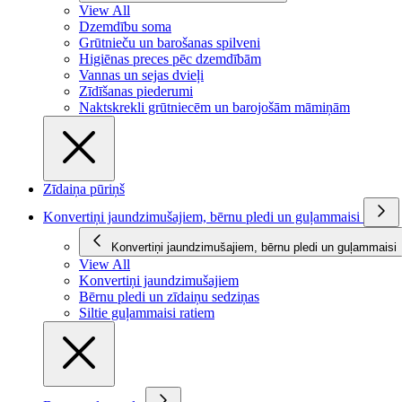
View All
Dzemdību soma
Grūtnieču un barošanas spilveni
Higiēnas preces pēc dzemdībām
Vannas un sejas dvieļi
Zīdīšanas piederumi
Naktskrekli grūtniecēm un barojošām māmiņām
Zīdaiņa pūriņš
Konvertiņi jaundzimušajiem, bērnu pledi un guļammaisi
Konvertiņi jaundzimušajiem, bērnu pledi un guļammaisi
View All
Konvertiņi jaundzimušajiem
Bērnu pledi un zīdaiņu sedziņas
Siltie guļammaisi ratiem