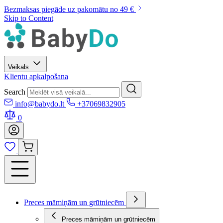
Bezmaksas piegāde uz pakomātu no 49 €
Skip to Content
Veikals
Klientu apkalpošana
Search
info@babydo.lt
+37069832905
0
Preces māmiņām un grūtniecēm
Preces māmiņām un grūtniecēm