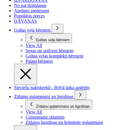
IZPĀRDOŠANA
No pat dzimšanas
Aprūpes piederumi
Populāras preces
DĀVANAS
Gultas veļa bērniem
Gultas veļa bērniem
View All
Segas un spilveni bērniem
Gultas veļas komplekti bērniem
Palagi bērniem
Sieviešu naktskrekli - Brīvā laika apģērbs
Zīdaiņu guļammaisi un ligzdiņas
Zīdaiņu guļammaisi un ligzdiņas
View All
Guļammaisi zīdainim
Zīdaiņu ligzdiņas un Ietināmie guļammaisi