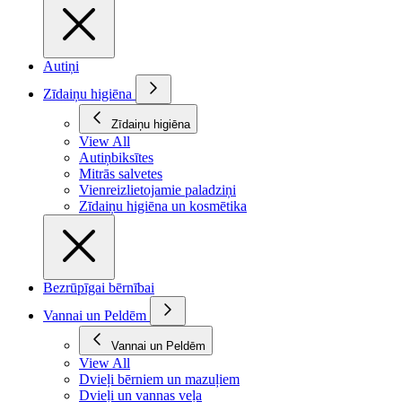
Autiņi
Zīdaiņu higiēna
Zīdaiņu higiēna
View All
Autiņbiksītes
Mitrās salvetes
Vienreizlietojamie paladziņi
Zīdaiņu higiēna un kosmētika
Bezrūpīgai bērnībai
Vannai un Peldēm
Vannai un Peldēm
View All
Dvieļi bērniem un mazuļiem
Dvieļi un vannas veļa