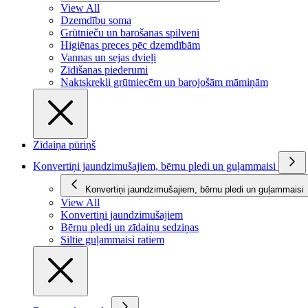
View All
Dzemdību soma
Grūtnieču un barošanas spilveni
Higiēnas preces pēc dzemdībām
Vannas un sejas dvieļi
Zīdīšanas piederumi
Naktskrekli grūtniecēm un barojošām māmiņām
Zīdaiņa pūriņš
Konvertiņi jaundzimušajiem, bērnu pledi un guļammaisi
Konvertiņi jaundzimušajiem, bērnu pledi un guļammaisi
View All
Konvertiņi jaundzimušajiem
Bērnu pledi un zīdaiņu sedziņas
Siltie guļammaisi ratiem