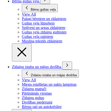
Bērnu gultas veļa
Bērnu gultas veļa
View All
Palagi bērniem un zīdaiņiem
Gultas veļa šūpuļiem
Spilveni un segas zīdaiņiem
Gultas veļa zīdaiņu gultiņām
Gultas veļa ratiņiem
Muslina tekstils zīdaiņiem
Zīdaiņu istaba un mājas drošība
Zīdaiņu istaba un mājas drošība
View All
Miega rotaļlietas un nakts lampiņas
Zīdaiņu matrači
Pārtināmās virsmas
Zīdaiņu gultas
Drošības piederumi
Bērnu rati un autokrēsliņi