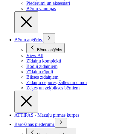
Piederumi un aksesuāri
Bērnu vanniņas
Bērnu apģērbs
Bērnu apģērbs
View All
Zīdaiņu komplekti
Bodiji zīdaiņiem
Zīdaiņu rāpuļi
Bikses zīdaiņiem
Zīdaiņu cepures, šalles un cimdi
Zeķes un zeķbikses bērniem
ATTIPAS - Mazuļu pirmās kurpes
Barošanas piederumi