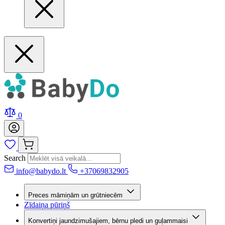
0
Search
info@babydo.lt
+37069832905
Preces māmiņām un grūtniecēm
Zīdaiņa pūriņš
Konvertiņi jaundzimušajiem, bērnu pledi un guļammaisi