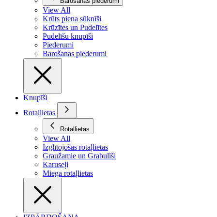
Barošanas piederumi
View All
Krūts piena sūknīši
Krūzītes un Pudelītes
Pudelīšu knupīši
Piederumi
Barošanas piederumi
Knupīši
Rotaļlietas
Rotaļlietas
View All
Izglītojošas rotaļlietas
Graužamie un Grabulīši
Karuseļi
Miega rotaļlietas