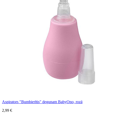
Aspirators "Bumbierītis" degunam BabyOno, rozā
2,99 €