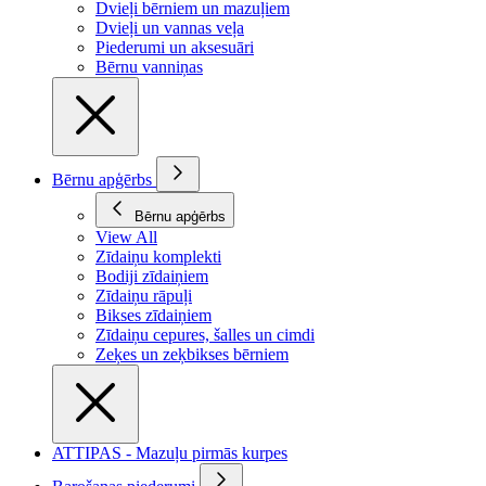
Dvieļi bērniem un mazuļiem
Dvieļi un vannas veļa
Piederumi un aksesuāri
Bērnu vanniņas
Bērnu apģērbs
Bērnu apģērbs
View All
Zīdaiņu komplekti
Bodiji zīdaiņiem
Zīdaiņu rāpuļi
Bikses zīdaiņiem
Zīdaiņu cepures, šalles un cimdi
Zeķes un zeķbikses bērniem
ATTIPAS - Mazuļu pirmās kurpes