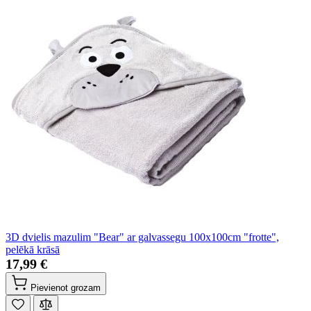
3D dvielis mazulim "Bear" ar galvassegu 100x100cm "frotte",
pelēkā krāsā
17,99 €
Pievienot grozam