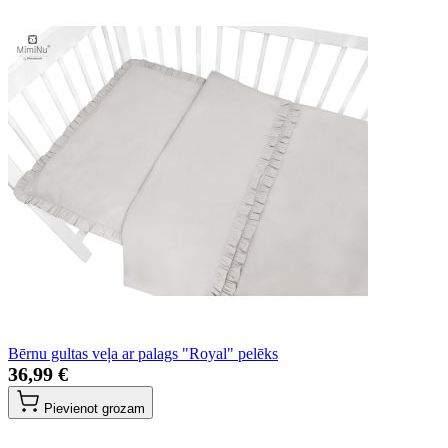
Bērnu gultas veļa ar palags "Royal" pelēks
36,99 €
Pievienot grozam