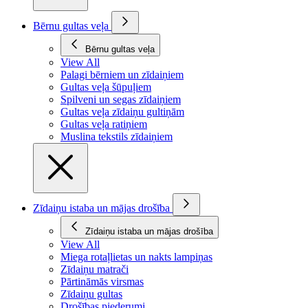
Bērnu gultas veļa
Bērnu gultas veļa
View All
Palagi bērniem un zīdaiņiem
Gultas veļa šūpuļiem
Spilveni un segas zīdaiņiem
Gultas veļa zīdaiņu gultiņām
Gultas veļa ratiņiem
Muslina tekstils zīdaiņiem
Zīdaiņu istaba un mājas drošība
Zīdaiņu istaba un mājas drošība
View All
Miega rotaļlietas un nakts lampiņas
Zīdaiņu matrači
Pārtināmās virsmas
Zīdaiņu gultas
Drošības piederumi