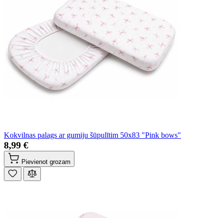
Kokvilnas palags ar gumiju šūpulītim 50x83 "Pink bows"
8,99 €
Pievienot grozam