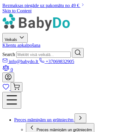
Bezmaksas piegāde uz pakomātu no 49 €
Skip to Content
Veikals
Klientu apkalpošana
Search
info@babydo.lt
+37069832905
0
Preces māmiņām un grūtniecēm
Preces māmiņām un grūtniecēm