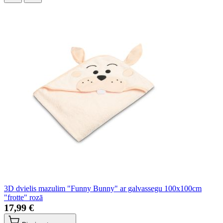
3D dvielis mazulim "Funny Bunny" ar galvassegu 100x100cm
"frotte" rozā
17,99 €