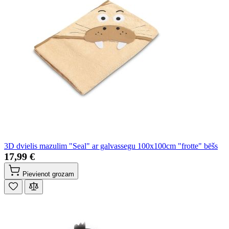
3D dvielis mazulim "Seal" ar galvassegu 100x100cm "frotte" bēšs
17,99 €
Pievienot grozam