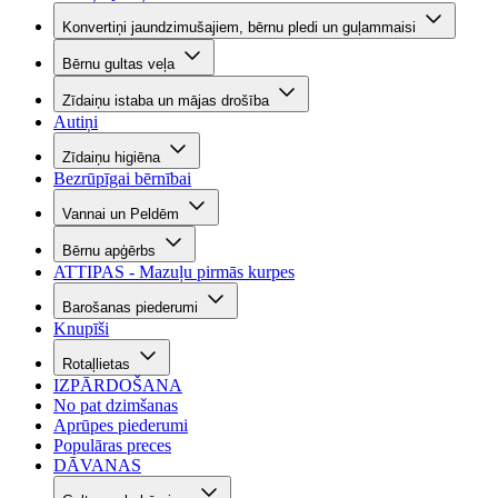
Konvertiņi jaundzimušajiem, bērnu pledi un guļammaisi
Bērnu gultas veļa
Zīdaiņu istaba un mājas drošība
Autiņi
Zīdaiņu higiēna
Bezrūpīgai bērnībai
Vannai un Peldēm
Bērnu apģērbs
ATTIPAS - Mazuļu pirmās kurpes
Barošanas piederumi
Knupīši
Rotaļlietas
IZPĀRDOŠANA
No pat dzimšanas
Aprūpes piederumi
Populāras preces
DĀVANAS