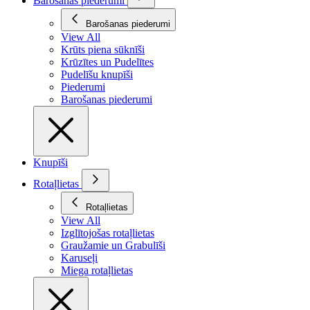
Barošanas piederumi
Barošanas piederumi
View All
Krūts piena sūknīši
Krūzītes un Pudelītes
Pudelīšu knupīši
Piederumi
Barošanas piederumi
Knupīši
Rotaļlietas
Rotaļlietas
View All
Izglītojošas rotaļlietas
Graužamie un Grabulīši
Karuseļi
Miega rotaļlietas