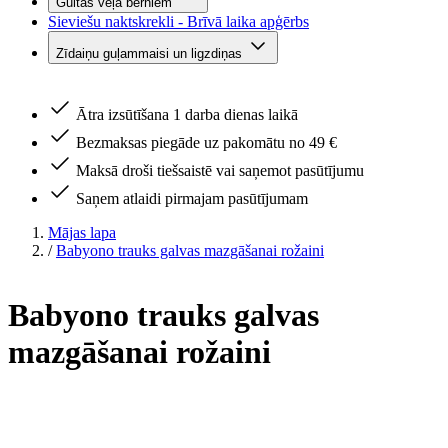
Gultas veļa bērniem
Sieviešu naktskrekli - Brīvā laika apģērbs
Zīdaiņu guļammaisi un ligzdiņas
Ātra izsūtīšana 1 darba dienas laikā
Bezmaksas piegāde uz pakomātu no 49 €
Maksā droši tiešsaistē vai saņemot pasūtījumu
Saņem atlaidi pirmajam pasūtījumam
Mājas lapa
/
Babyono trauks galvas mazgāšanai rožaini
Babyono trauks galvas
mazgāšanai rožaini