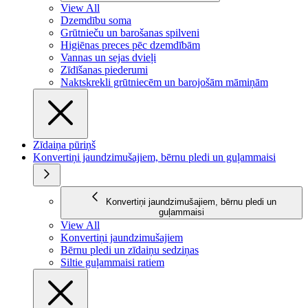
View All
Dzemdību soma
Grūtnieču un barošanas spilveni
Higiēnas preces pēc dzemdībām
Vannas un sejas dvieļi
Zīdīšanas piederumi
Naktskrekli grūtniecēm un barojošām māmiņām
Zīdaiņa pūriņš
Konvertiņi jaundzimušajiem, bērnu pledi un guļammaisi
Konvertiņi jaundzimušajiem, bērnu pledi un
guļammaisi
View All
Konvertiņi jaundzimušajiem
Bērnu pledi un zīdaiņu sedziņas
Siltie guļammaisi ratiem