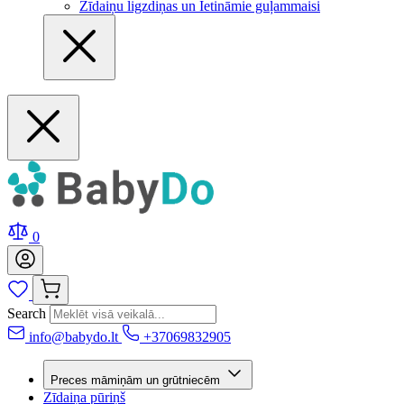
Zīdaiņu ligzdiņas un Ietināmie guļammaisi
0
Search
info@babydo.lt
+37069832905
Preces māmiņām un grūtniecēm
Zīdaiņa pūriņš