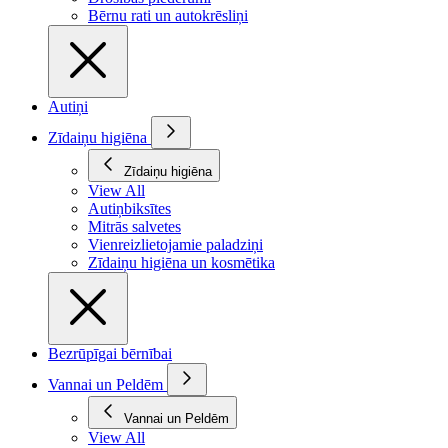
Bērnu rati un autokrēsliņi
Autiņi
Zīdaiņu higiēna
Zīdaiņu higiēna
View All
Autiņbiksītes
Mitrās salvetes
Vienreizlietojamie paladziņi
Zīdaiņu higiēna un kosmētika
Bezrūpīgai bērnībai
Vannai un Peldēm
Vannai un Peldēm
View All