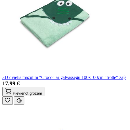
3D dvielis mazulim "Croco" ar galvassegu 100x100cm "frotte" zaļš
17,99 €
Pievienot grozam