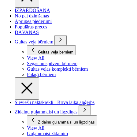
IZPĀRDOŠANA
No pat dzimšanas
Aprūpes piederumi
Populāras preces
DĀVANAS
Gultas veļa bērniem
Gultas veļa bērniem
View All
Segas un spilveni bērniem
Gultas veļas komplekti bērniem
Palagi bērniem
Sieviešu naktskrekli - Brīvā laika apģērbs
Zīdaiņu guļammaisi un ligzdiņas
Zīdaiņu guļammaisi un ligzdiņas
View All
Guļammaisi zīdainim