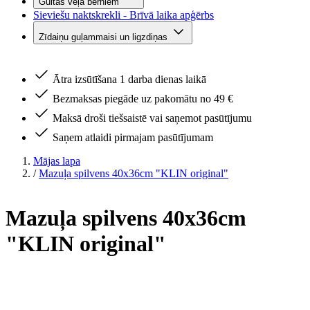
Gultas veļa bērniem
Sieviešu naktskrekli - Brīvā laika apģērbs
Zīdaiņu guļammaisi un ligzdiņas
Ātra izsūtīšana 1 darba dienas laikā
Bezmaksas piegāde uz pakomātu no 49 €
Maksā droši tiešsaistē vai saņemot pasūtījumu
Saņem atlaidi pirmajam pasūtījumam
Mājas lapa
/
Mazuļa spilvens 40x36cm "KLIN original"
Mazuļa spilvens 40x36cm
"KLIN original"