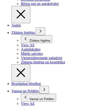
Bērnu rati un autokrēsliņi
Autiņi
Zīdaiņu higiēna
Zīdaiņu higiēna
View All
Autiņbiksītes
Mitrās salvetes
Vienreizlietojamie paladziņi
Zīdaiņu higiēna un kosmētika
Bezrūpīgai bērnībai
Vannai un Peldēm
Vannai un Peldēm
View All