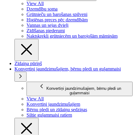
View All
Dzemdību soma
Grūtnieču un barošanas spilveni
Higiēnas preces pēc dzemdībām
Vannas un sejas dvieļi
Zīdīšanas piederumi
Naktskrekli grūtniecēm un barojošām māmiņām
Zīdaiņa pūriņš
Konvertiņi jaundzimušajiem, bērnu pledi un guļammaisi
Konvertiņi jaundzimušajiem, bērnu pledi un
guļammaisi
View All
Konvertiņi jaundzimušajiem
Bērnu pledi un zīdaiņu sedziņas
Siltie guļammaisi ratiem