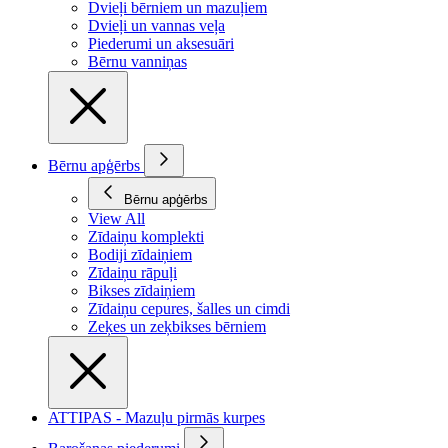
Dvieļi bērniem un mazuļiem
Dvieļi un vannas veļa
Piederumi un aksesuāri
Bērnu vanniņas
Bērnu apģērbs
Bērnu apģērbs
View All
Zīdaiņu komplekti
Bodiji zīdaiņiem
Zīdaiņu rāpuļi
Bikses zīdaiņiem
Zīdaiņu cepures, šalles un cimdi
Zeķes un zeķbikses bērniem
ATTIPAS - Mazuļu pirmās kurpes