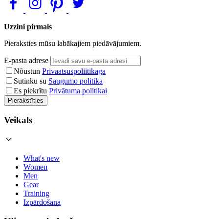
Uzzini pirmais
Pieraksties mūsu labākajiem piedāvājumiem.
E-pasta adrese
Nõustun
Privaatsuspoliitikaga
Sutinku su
Saugumo politika
Es piekrītu
Privātuma politikai
Pierakstīties
Veikals
What's new
Women
Men
Gear
Training
Izpārdošana