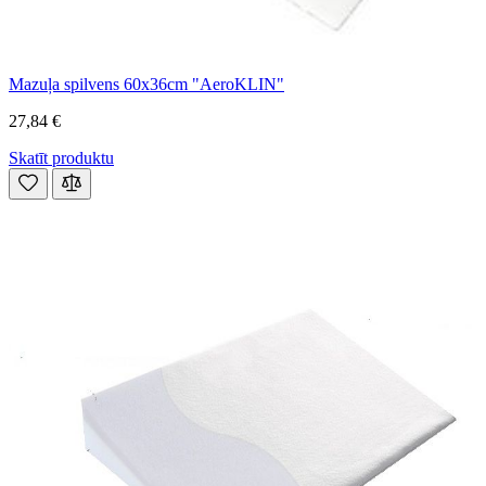
Mazuļa spilvens 60x36cm "AeroKLIN"
27,84 €
Skatīt produktu