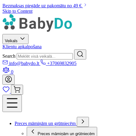
Bezmaksas piegāde uz pakomātu no 49 €
Skip to Content
Veikals
Klientu apkalpošana
Search
info@babydo.lt
+37069832905
0
Preces māmiņām un grūtniecēm
Preces māmiņām un grūtniecēm