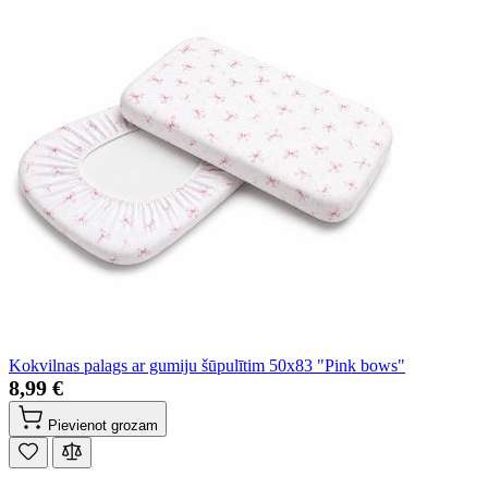
Kokvilnas palags ar gumiju šūpulītim 50x83 "Pink bows"
8,99 €
Pievienot grozam