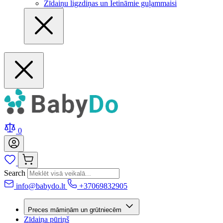
Zīdaiņu ligzdiņas un Ietināmie guļammaisi
0
Search
info@babydo.lt
+37069832905
Preces māmiņām un grūtniecēm
Zīdaiņa pūriņš