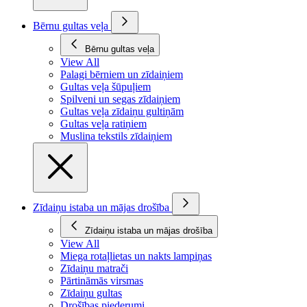
Bērnu gultas veļa
Bērnu gultas veļa
View All
Palagi bērniem un zīdaiņiem
Gultas veļa šūpuļiem
Spilveni un segas zīdaiņiem
Gultas veļa zīdaiņu gultiņām
Gultas veļa ratiņiem
Muslina tekstils zīdaiņiem
Zīdaiņu istaba un mājas drošība
Zīdaiņu istaba un mājas drošība
View All
Miega rotaļlietas un nakts lampiņas
Zīdaiņu matrači
Pārtināmās virsmas
Zīdaiņu gultas
Drošības piederumi