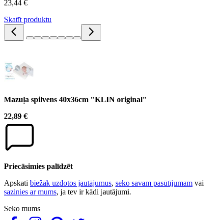
23,44 €
Skatīt produktu
Mazuļa spilvens 40x36cm "KLIN original"
22,89 €
Priecāsimies palīdzēt
Apskati
biežāk uzdotos jautājumus
,
seko savam pasūtījumam
vai
sazinies ar mums
, ja tev ir kādi jautājumi.
Seko mums