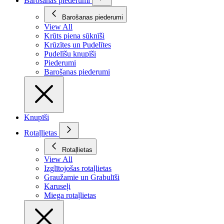
Barošanas piederumi
Barošanas piederumi
View All
Krūts piena sūknīši
Krūzītes un Pudelītes
Pudelīšu knupīši
Piederumi
Barošanas piederumi
Knupīši
Rotaļlietas
Rotaļlietas
View All
Izglītojošas rotaļlietas
Graužamie un Grabulīši
Karuseļi
Miega rotaļlietas