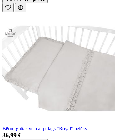
Bērnu gultas veļa ar palags "Royal" pelēks
36,99 €