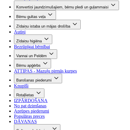
Konvertiņi jaundzimušajiem, bērnu pledi un guļammaisi
Bērnu gultas veļa
Zīdaiņu istaba un mājas drošība
Autiņi
Zīdaiņu higiēna
Bezrūpīgai bērnībai
Vannai un Peldēm
Bērnu apģērbs
ATTIPAS - Mazuļu pirmās kurpes
Barošanas piederumi
Knupīši
Rotaļlietas
IZPĀRDOŠANA
No pat dzimšanas
Aprūpes piederumi
Populāras preces
DĀVANAS