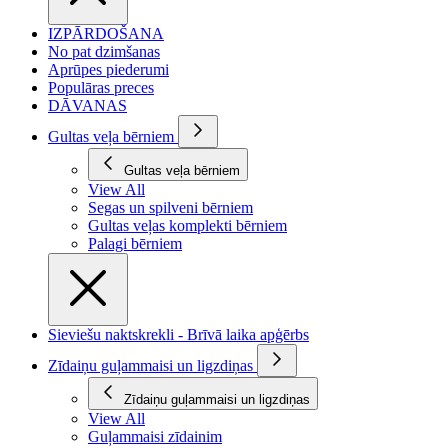
IZPĀRDOŠANA
No pat dzimšanas
Aprūpes piederumi
Populāras preces
DĀVANAS
Gultas veļa bērniem
Gultas veļa bērniem
View All
Segas un spilveni bērniem
Gultas veļas komplekti bērniem
Palagi bērniem
Sieviešu naktskrekli - Brīvā laika apģērbs
Zīdaiņu guļammaisi un ligzdiņas
Zīdaiņu guļammaisi un ligzdiņas
View All
Guļammaisi zīdainim