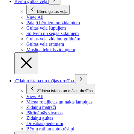
Bērnu gultas veļa
Bērnu gultas veļa
View All
Palagi bērniem un zīdaiņiem
Gultas veļa šūpuļiem
Spilveni un segas zīdaiņiem
Gultas veļa zīdaiņu gultiņām
Gultas veļa ratiņiem
Muslina tekstils zīdaiņiem
Zīdaiņu istaba un mājas drošība
Zīdaiņu istaba un mājas drošība
View All
Miega rotaļlietas un nakts lampiņas
Zīdaiņu matrači
Pārtināmās virsmas
Zīdaiņu gultas
Drošības piederumi
Bērnu rati un autokrēsliņi