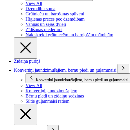
View All
Dzemdību soma
Grūtnieču un barošanas spilveni
Higiēnas preces pēc dzemdībām
Vannas un sejas dvieļi
Zīdīšanas piederumi
Naktskrekli grūtniecēm un barojošām māmiņām
Zīdaiņa pūriņš
Konvertiņi jaundzimušajiem, bērnu pledi un guļammaisi
Konvertiņi jaundzimušajiem, bērnu pledi un guļammaisi
View All
Konvertiņi jaundzimušajiem
Bērnu pledi un zīdaiņu sedziņas
Siltie guļammaisi ratiem