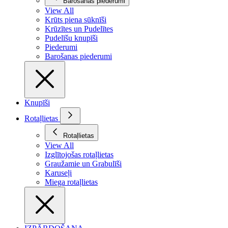
Barošanas piederumi
View All
Krūts piena sūknīši
Krūzītes un Pudelītes
Pudelīšu knupīši
Piederumi
Barošanas piederumi
Knupīši
Rotaļlietas
Rotaļlietas
View All
Izglītojošas rotaļlietas
Graužamie un Grabulīši
Karuseļi
Miega rotaļlietas