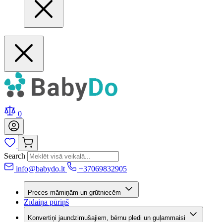
0
Search
info@babydo.lt
+37069832905
Preces māmiņām un grūtniecēm
Zīdaiņa pūriņš
Konvertiņi jaundzimušajiem, bērnu pledi un guļammaisi