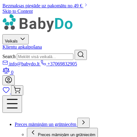
Bezmaksas piegāde uz pakomātu no 49 €
Skip to Content
Veikals
Klientu apkalpošana
Search
info@babydo.lt
+37069832905
0
Preces māmiņām un grūtniecēm
Preces māmiņām un grūtniecēm