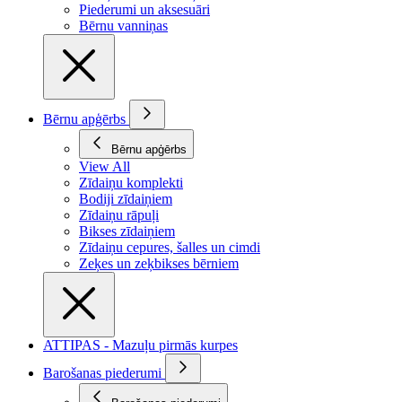
Piederumi un aksesuāri
Bērnu vanniņas
Bērnu apģērbs
Bērnu apģērbs
View All
Zīdaiņu komplekti
Bodiji zīdaiņiem
Zīdaiņu rāpuļi
Bikses zīdaiņiem
Zīdaiņu cepures, šalles un cimdi
Zeķes un zeķbikses bērniem
ATTIPAS - Mazuļu pirmās kurpes
Barošanas piederumi