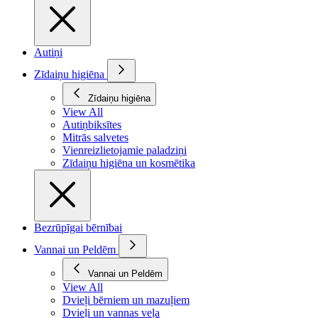
Autiņi
Zīdaiņu higiēna
Zīdaiņu higiēna
View All
Autiņbiksītes
Mitrās salvetes
Vienreizlietojamie paladziņi
Zīdaiņu higiēna un kosmētika
Bezrūpīgai bērnībai
Vannai un Peldēm
Vannai un Peldēm
View All
Dvieļi bērniem un mazuļiem
Dvieļi un vannas veļa