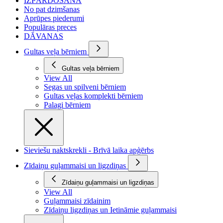
IZPĀRDOŠANA
No pat dzimšanas
Aprūpes piederumi
Populāras preces
DĀVANAS
Gultas veļa bērniem
Gultas veļa bērniem
View All
Segas un spilveni bērniem
Gultas veļas komplekti bērniem
Palagi bērniem
Sieviešu naktskrekli - Brīvā laika apģērbs
Zīdaiņu guļammaisi un ligzdiņas
Zīdaiņu guļammaisi un ligzdiņas
View All
Guļammaisi zīdainim
Zīdaiņu ligzdiņas un Ietināmie guļammaisi