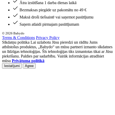
Ātra izsūtīšana 1 darba dienas laikā
Bezmaksas piegāde uz pakomātu no 49 €
Maksā droši tiešsaistē vai saņemot pasūtījumu
Saņem atlaidi pirmajam pasūtījumam
© 2026 Babydo
Terms & Conditions
Privacy Policy
Sīkdatņu politika Lai uzlabotu Jūsu pieredzi un rādītu Jums
atbilstošus produktus, „Babydo“ un mūsu partneri izmanto sīkdatnes
un līdzīgas tehnoloģijas. Šīs tehnoloģijas tiks izmantotas tikai ar Jūsu
piekrišanu. Paldies par sadarbību. Vairāk informācijas atradīsiet
mūsu
Privātuma politikā
Iestatījumi
Agree