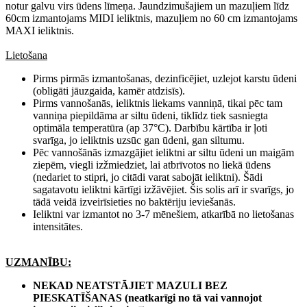
notur galvu virs ūdens līmeņa. Jaundzimušajiem un mazuļiem līdz
60cm izmantojams MIDI ieliktnis, mazuļiem no 60 cm izmantojams
MAXI ieliktnis.
Lietošana
Pirms pirmās izmantošanas, dezinficējiet, uzlejot karstu ūdeni
(obligāti jāuzgaida, kamēr atdzisīs).
Pirms vannošanās, ieliktnis liekams vanniņā, tikai pēc tam
vanniņa piepildāma ar siltu ūdeni, tiklīdz tiek sasniegta
optimāla temperatūra (ap 37°C). Darbību kārtība ir ļoti
svarīga, jo ieliktnis uzsūc gan ūdeni, gan siltumu.
Pēc vannošānās izmazgājiet ieliktni ar siltu ūdeni un maigām
ziepēm, viegli izžmiedziet, lai atbrīvotos no liekā ūdens
(nedariet to stipri, jo citādi varat sabojāt ieliktni). Šādi
sagatavotu ieliktni kārtīgi izžāvējiet. Šis solis arī ir svarīgs, jo
tādā veidā izveirīsieties no baktēriju ieviešanās.
Ieliktni var izmantot no 3-7 mēnešiem, atkarībā no lietošanas
intensitātes.
UZMANĪBU:
NEKAD NEATSTĀJIET MAZULI BEZ
PIESKATĪŠANAS (neatkarīgi no tā vai vannojot