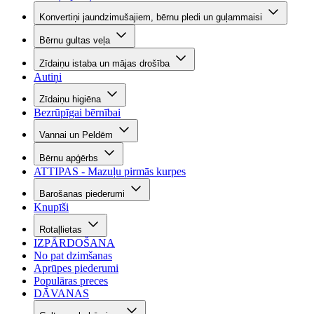
Konvertiņi jaundzimušajiem, bērnu pledi un guļammaisi
Bērnu gultas veļa
Zīdaiņu istaba un mājas drošība
Autiņi
Zīdaiņu higiēna
Bezrūpīgai bērnībai
Vannai un Peldēm
Bērnu apģērbs
ATTIPAS - Mazuļu pirmās kurpes
Barošanas piederumi
Knupīši
Rotaļlietas
IZPĀRDOŠANA
No pat dzimšanas
Aprūpes piederumi
Populāras preces
DĀVANAS