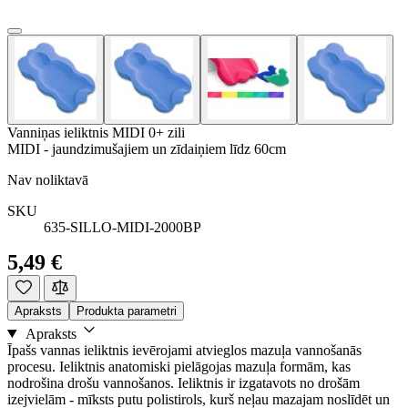
Vanniņas ieliktnis MIDI 0+ zili
MIDI - jaundzimušajiem un zīdaiņiem līdz 60cm
Nav noliktavā
SKU
635-SILLO-MIDI-2000BP
5,49 €
Apraksts
Produkta parametri
Apraksts
Īpašs vannas ieliktnis ievērojami atvieglos mazuļa vannošanās
procesu. Ieliktnis anatomiski pielāgojas mazuļa formām, kas
nodrošina drošu vannošanos. Ieliktnis ir izgatavots no drošām
izejvielām - mīksts putu polistirols, kurš neļau mazajam noslīdēt un