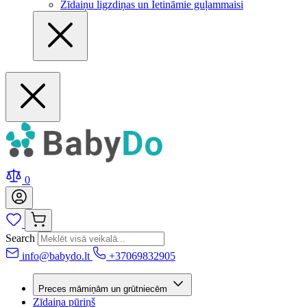
Zīdaiņu ligzdiņas un Ietināmie guļammaisi
0
Search
info@babydo.lt
+37069832905
Preces māmiņām un grūtniecēm
Zīdaiņa pūriņš