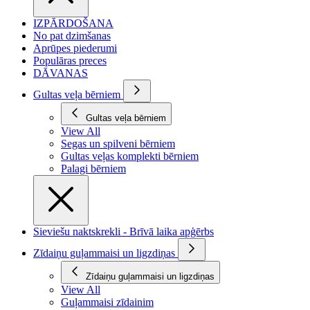
IZPĀRDOŠANA
No pat dzimšanas
Aprūpes piederumi
Populāras preces
DĀVANAS
Gultas veļa bērniem
Gultas veļa bērniem
View All
Segas un spilveni bērniem
Gultas veļas komplekti bērniem
Palagi bērniem
Sieviešu naktskrekli - Brīvā laika apģērbs
Zīdaiņu guļammaisi un ligzdiņas
Zīdaiņu guļammaisi un ligzdiņas
View All
Guļammaisi zīdainim