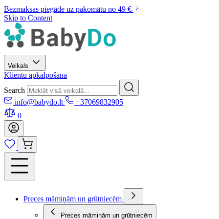
Bezmaksas piegāde uz pakomātu no 49 €
Skip to Content
Veikals
Klientu apkalpošana
Search
info@babydo.lt
+37069832905
0
Preces māmiņām un grūtniecēm
Preces māmiņām un grūtniecēm