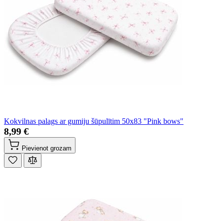
Kokvilnas palags ar gumiju šūpulītim 50x83 "Pink bows"
8,99 €
Pievienot grozam