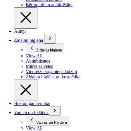
Bērnu rati un autokrēsliņi
Autiņi
Zīdaiņu higiēna
Zīdaiņu higiēna
View All
Autiņbiksītes
Mitrās salvetes
Vienreizlietojamie paladziņi
Zīdaiņu higiēna un kosmētika
Bezrūpīgai bērnībai
Vannai un Peldēm
Vannai un Peldēm
View All