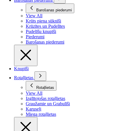
Barošanas piederumi
Barošanas piederumi
View All
Krūts piena sūknīši
Krūzītes un Pudelītes
Pudelīšu knupīši
Piederumi
Barošanas piederumi
Knupīši
Rotaļlietas
Rotaļlietas
View All
Izglītojošas rotaļlietas
Graužamie un Grabulīši
Karuseļi
Miega rotaļlietas