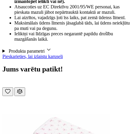
izmantojiet ielikti vai nē).
Atsaucoties uz EC Direktīvu 2001/95/WE personai, kas
pieskata mazuli jābot nepārtrauktā kontaktā ar mazuli.
Lai aizrītos, vajadzīgs ļoti īss laiks, pat zemā ūdenss līmenī.
Maksimālais ūdens līmenis jāsaglabā tāds, lai ūdens neiekļūtu
pa muti vai pa degunu.
Ieliktņi vai līdzīgas preces negarantē papildu drošību
mazgāšanās laikā.
Produkta parametri
Pieskarieties, lai izlaistu karuseli
Jums varētu patikt!