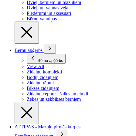
Dvieļi bērniem un mazuļiem
Dvieļi un vannas veļa
Piederumi un aksesuāri
Bērnu vanniņas
Bērnu apģērbs
Bērnu apģērbs
View All
Zīdaiņu komplekti
Bodiji zīdaiņiem
Zīdaiņu rāpuļi
Bikses zīdaiņiem
Zīdaiņu cepures, šalles un cimdi
Zeķes un zeķbikses bērniem
ATTIPAS - Mazuļu pirmās kurpes