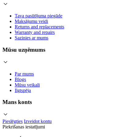
Tava pasūtījuma piegāde
Maksājumu veidi
Returns and replacements
Warranty and repairs
Sazinies ar mums
Mūsu uzņēmums
Par mums
Blogs
Mūsu veikali
Ilgtspēja
Mans konts
Pieslēgties
Izveidot kontu
Piekrišanas iestatījumi