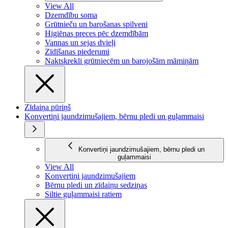
View All
Dzemdību soma
Grūtnieču un barošanas spilveni
Higiēnas preces pēc dzemdībām
Vannas un sejas dvieļi
Zīdīšanas piederumi
Naktskrekli grūtniecēm un barojošām māmiņām
Zīdaiņa pūriņš
Konvertiņi jaundzimušajiem, bērnu pledi un guļammaisi
Konvertiņi jaundzimušajiem, bērnu pledi un
guļammaisi
View All
Konvertiņi jaundzimušajiem
Bērnu pledi un zīdaiņu sedziņas
Siltie guļammaisi ratiem