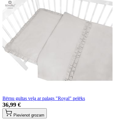
Bērnu gultas veļa ar palags "Royal" pelēks
36,99 €
Pievienot grozam