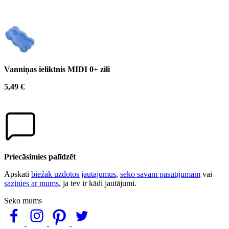
Vanniņas ieliktnis MIDI 0+ zili
5,49 €
Priecāsimies palīdzēt
Apskati
biežāk uzdotos jautājumus
,
seko savam pasūtījumam
vai
sazinies ar mums
, ja tev ir kādi jautājumi.
Seko mums