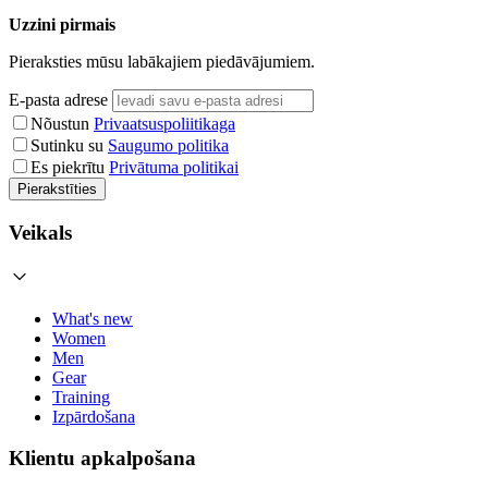
Uzzini pirmais
Pieraksties mūsu labākajiem piedāvājumiem.
E-pasta adrese
Nõustun
Privaatsuspoliitikaga
Sutinku su
Saugumo politika
Es piekrītu
Privātuma politikai
Pierakstīties
Veikals
What's new
Women
Men
Gear
Training
Izpārdošana
Klientu apkalpošana