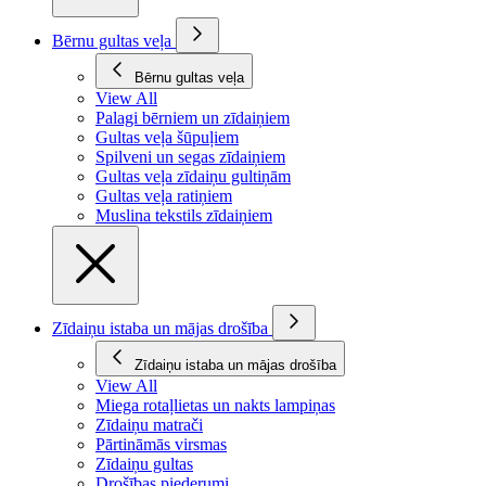
Bērnu gultas veļa
Bērnu gultas veļa
View All
Palagi bērniem un zīdaiņiem
Gultas veļa šūpuļiem
Spilveni un segas zīdaiņiem
Gultas veļa zīdaiņu gultiņām
Gultas veļa ratiņiem
Muslina tekstils zīdaiņiem
Zīdaiņu istaba un mājas drošība
Zīdaiņu istaba un mājas drošība
View All
Miega rotaļlietas un nakts lampiņas
Zīdaiņu matrači
Pārtināmās virsmas
Zīdaiņu gultas
Drošības piederumi