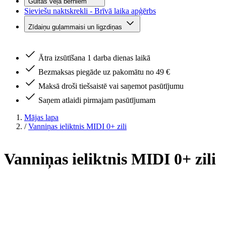
Gultas veļa bērniem
Sieviešu naktskrekli - Brīvā laika apģērbs
Zīdaiņu guļammaisi un ligzdiņas
Ātra izsūtīšana 1 darba dienas laikā
Bezmaksas piegāde uz pakomātu no 49 €
Maksā droši tiešsaistē vai saņemot pasūtījumu
Saņem atlaidi pirmajam pasūtījumam
Mājas lapa
/
Vanniņas ieliktnis MIDI 0+ zili
Vanniņas ieliktnis MIDI 0+ zili