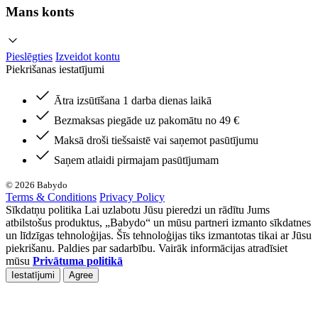
Mans konts
Pieslēgties
Izveidot kontu
Piekrišanas iestatījumi
Ātra izsūtīšana 1 darba dienas laikā
Bezmaksas piegāde uz pakomātu no 49 €
Maksā droši tiešsaistē vai saņemot pasūtījumu
Saņem atlaidi pirmajam pasūtījumam
© 2026 Babydo
Terms & Conditions
Privacy Policy
Sīkdatņu politika Lai uzlabotu Jūsu pieredzi un rādītu Jums
atbilstošus produktus, „Babydo“ un mūsu partneri izmanto sīkdatnes
un līdzīgas tehnoloģijas. Šīs tehnoloģijas tiks izmantotas tikai ar Jūsu
piekrišanu. Paldies par sadarbību. Vairāk informācijas atradīsiet
mūsu
Privātuma politikā
Iestatījumi
Agree