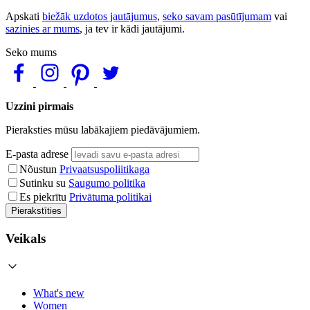
Apskati
biežāk uzdotos jautājumus
,
seko savam pasūtījumam
vai
sazinies ar mums
, ja tev ir kādi jautājumi.
Seko mums
Uzzini pirmais
Pieraksties mūsu labākajiem piedāvājumiem.
E-pasta adrese
Nõustun
Privaatsuspoliitikaga
Sutinku su
Saugumo politika
Es piekrītu
Privātuma politikai
Pierakstīties
Veikals
What's new
Women