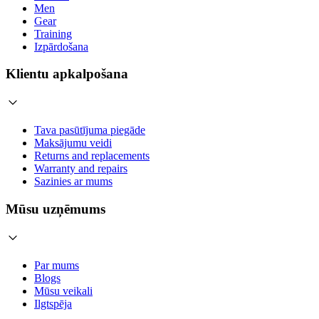
Men
Gear
Training
Izpārdošana
Klientu apkalpošana
Tava pasūtījuma piegāde
Maksājumu veidi
Returns and replacements
Warranty and repairs
Sazinies ar mums
Mūsu uzņēmums
Par mums
Blogs
Mūsu veikali
Ilgtspēja