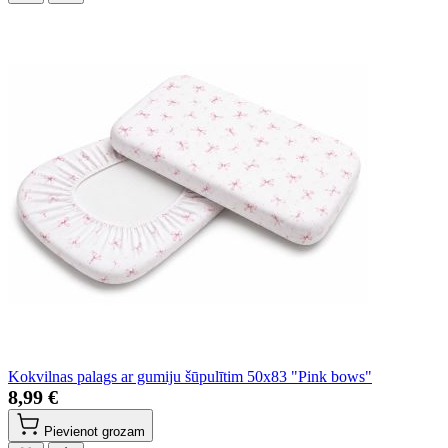
Kokvilnas palags ar gumiju šūpulītim 50x83 "Pink bows"
8,99 €
Pievienot grozam