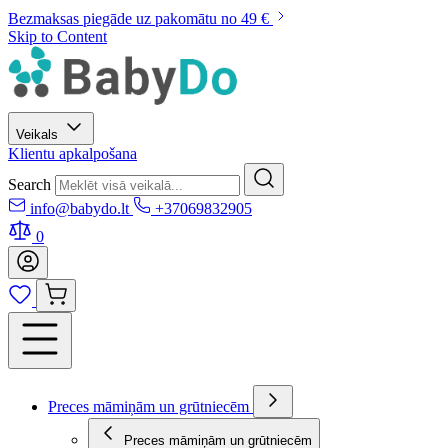
Bezmaksas piegāde uz pakomātu no 49 €
Skip to Content
Veikals
Klientu apkalpošana
Search
info@babydo.lt
+37069832905
0
Preces māmiņām un grūtniecēm
Preces māmiņām un grūtniecēm