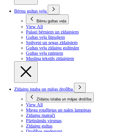
Bērnu gultas veļa
Bērnu gultas veļa
View All
Palagi bērniem un zīdaiņiem
Gultas veļa šūpuļiem
Spilveni un segas zīdaiņiem
Gultas veļa zīdaiņu gultiņām
Gultas veļa ratiņiem
Muslina tekstils zīdaiņiem
Zīdaiņu istaba un mājas drošība
Zīdaiņu istaba un mājas drošība
View All
Miega rotaļlietas un nakts lampiņas
Zīdaiņu matrači
Pārtināmās virsmas
Zīdaiņu gultas
Drošības piederumi