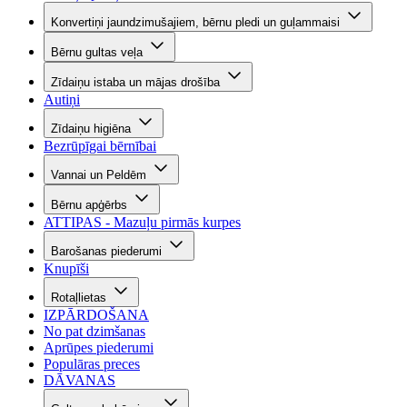
Konvertiņi jaundzimušajiem, bērnu pledi un guļammaisi
Bērnu gultas veļa
Zīdaiņu istaba un mājas drošība
Autiņi
Zīdaiņu higiēna
Bezrūpīgai bērnībai
Vannai un Peldēm
Bērnu apģērbs
ATTIPAS - Mazuļu pirmās kurpes
Barošanas piederumi
Knupīši
Rotaļlietas
IZPĀRDOŠANA
No pat dzimšanas
Aprūpes piederumi
Populāras preces
DĀVANAS