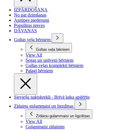
IZPĀRDOŠANA
No pat dzimšanas
Aprūpes piederumi
Populāras preces
DĀVANAS
Gultas veļa bērniem
Gultas veļa bērniem
View All
Segas un spilveni bērniem
Gultas veļas komplekti bērniem
Palagi bērniem
Sieviešu naktskrekli - Brīvā laika apģērbs
Zīdaiņu guļammaisi un ligzdiņas
Zīdaiņu guļammaisi un ligzdiņas
View All
Guļammaisi zīdainim