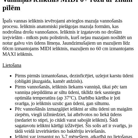
pīlēm
Īpašs vannas ieliktnis ievērojami atvieglos mazuļa vannošanās
procesu. Ieliktnis anatomiski pielāgojas mazuļa formām, kas
nodrošina drošu vannošanos. Ieliktnis ir izgatavots no drošām
izejvielām - mīksts putu polistirols, kurš neļau mazajam noslīdēt un
notur galvu virs ūdens līmeņa. Jaundzimušajiem un mazuļiem līdz
60cm izmantojams MIDI ieliktnis, mazuļiem no 60 cm izmantojams
MAXI ieliktnis.
Lietošana
Pirms pirmās izmantošanas, dezinficējiet, uzlejot karstu ūdeni
(obligāti jāuzgaida, kamēr atdzisīs).
Pirms vannošanās, ieliktnis liekams vanniņā, tikai pēc tam
vanniņa piepildāma ar siltu ūdeni, tiklīdz tiek sasniegta
optimāla temperatūra (ap 37°C). Darbību kārtība ir ļoti
svarīga, jo ieliktnis uzsūc gan ūdeni, gan siltumu.
Pēc vannošānās izmazgājiet ieliktni ar siltu ūdeni un maigām
ziepēm, viegli izžmiedziet, lai atbrīvotos no liekā ūdens
(nedariet to stipri, jo citādi varat sabojāt ieliktni). Šādi
sagatavotu ieliktni kārtīgi izžāvējiet. Šis solis arī ir svarīgs, jo
tādā veidā izveirīsieties no baktēriju ieviešanās.
Ieliktni var izmantot no 3-7 mēnešiem, atkarībā no lietošanas