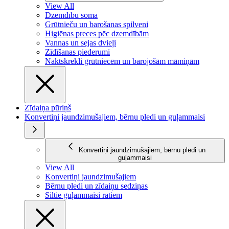
View All
Dzemdību soma
Grūtnieču un barošanas spilveni
Higiēnas preces pēc dzemdībām
Vannas un sejas dvieļi
Zīdīšanas piederumi
Naktskrekli grūtniecēm un barojošām māmiņām
Zīdaiņa pūriņš
Konvertiņi jaundzimušajiem, bērnu pledi un guļammaisi
Konvertiņi jaundzimušajiem, bērnu pledi un
guļammaisi
View All
Konvertiņi jaundzimušajiem
Bērnu pledi un zīdaiņu sedziņas
Siltie guļammaisi ratiem