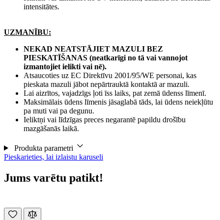
intensitātes.
UZMANĪBU:
NEKAD NEATSTĀJIET MAZULI BEZ
PIESKATĪŠANAS (neatkarīgi no tā vai vannojot
izmantojiet ielikti vai nē).
Atsaucoties uz EC Direktīvu 2001/95/WE personai, kas
pieskata mazuli jābot nepārtrauktā kontaktā ar mazuli.
Lai aizrītos, vajadzīgs ļoti īss laiks, pat zemā ūdenss līmenī.
Maksimālais ūdens līmenis jāsaglabā tāds, lai ūdens neiekļūtu
pa muti vai pa degunu.
Ieliktņi vai līdzīgas preces negarantē papildu drošību
mazgāšanās laikā.
Produkta parametri
Pieskarieties, lai izlaistu karuseli
Jums varētu patikt!