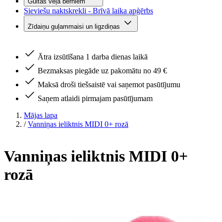
Gultas veļa bērniem
Sieviešu naktskrekli - Brīvā laika apģērbs
Zīdaiņu guļammaisi un ligzdiņas
Ātra izsūtīšana 1 darba dienas laikā
Bezmaksas piegāde uz pakomātu no 49 €
Maksā droši tiešsaistē vai saņemot pasūtījumu
Saņem atlaidi pirmajam pasūtījumam
Mājas lapa
/
Vanniņas ieliktnis MIDI 0+ rozā
Vanniņas ieliktnis MIDI 0+
rozā