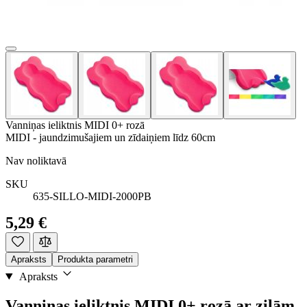
Vanniņas ieliktnis MIDI 0+ rozā
MIDI - jaundzimušajiem un zīdaiņiem līdz 60cm
Nav noliktavā
SKU
635-SILLO-MIDI-2000PB
5,29 €
Apraksts
Produkta parametri
Apraksts
Vanniņas ieliktnis MIDI 0+ rozā ar zilām