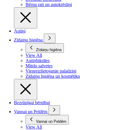
Bērnu rati un autokrēsliņi
Autiņi
Zīdaiņu higiēna
Zīdaiņu higiēna
View All
Autiņbiksītes
Mitrās salvetes
Vienreizlietojamie paladziņi
Zīdaiņu higiēna un kosmētika
Bezrūpīgai bērnībai
Vannai un Peldēm
Vannai un Peldēm
View All