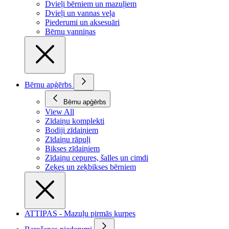
Dvieļi bērniem un mazuļiem
Dvieļi un vannas veļa
Piederumi un aksesuāri
Bērnu vanniņas
Bērnu apģērbs
Bērnu apģērbs
View All
Zīdaiņu komplekti
Bodiji zīdaiņiem
Zīdaiņu rāpuļi
Bikses zīdaiņiem
Zīdaiņu cepures, šalles un cimdi
Zeķes un zeķbikses bērniem
ATTIPAS - Mazuļu pirmās kurpes