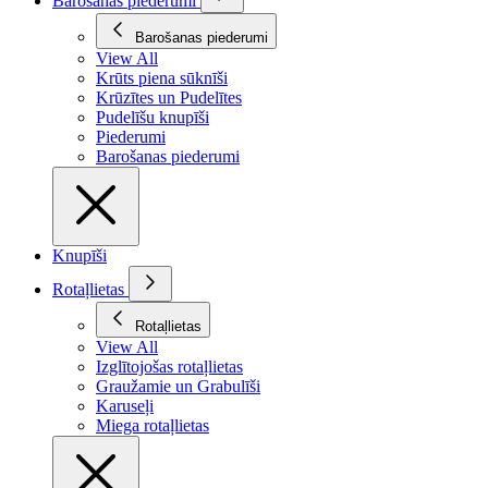
Barošanas piederumi
Barošanas piederumi
View All
Krūts piena sūknīši
Krūzītes un Pudelītes
Pudelīšu knupīši
Piederumi
Barošanas piederumi
Knupīši
Rotaļlietas
Rotaļlietas
View All
Izglītojošas rotaļlietas
Graužamie un Grabulīši
Karuseļi
Miega rotaļlietas