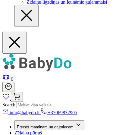
Zīdaiņu ligzdiņas un Ietināmie guļammaisi
0
Search
info@babydo.lt
+37069832905
Preces māmiņām un grūtniecēm
Zīdaiņa pūriņš