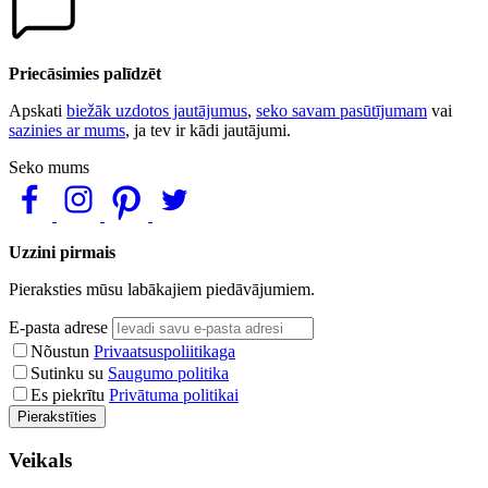
Priecāsimies palīdzēt
Apskati
biežāk uzdotos jautājumus
,
seko savam pasūtījumam
vai
sazinies ar mums
, ja tev ir kādi jautājumi.
Seko mums
Uzzini pirmais
Pieraksties mūsu labākajiem piedāvājumiem.
E-pasta adrese
Nõustun
Privaatsuspoliitikaga
Sutinku su
Saugumo politika
Es piekrītu
Privātuma politikai
Pierakstīties
Veikals