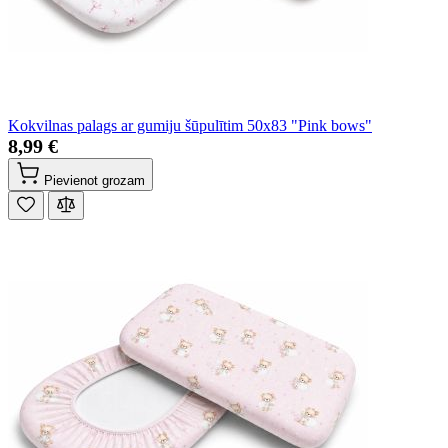
Kokvilnas palags ar gumiju šūpulītim 50x83 "Pink bows"
8,99 €
Pievienot grozam