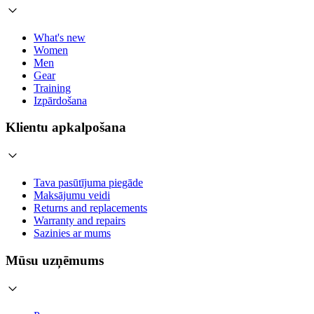
What's new
Women
Men
Gear
Training
Izpārdošana
Klientu apkalpošana
Tava pasūtījuma piegāde
Maksājumu veidi
Returns and replacements
Warranty and repairs
Sazinies ar mums
Mūsu uzņēmums