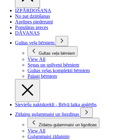
IZPĀRDOŠANA
No pat dzimšanas
Aprūpes piederumi
Populāras preces
DĀVANAS
Gultas veļa bērniem
Gultas veļa bērniem
View All
Segas un spilveni bērniem
Gultas veļas komplekti bērniem
Palagi bērniem
Sieviešu naktskrekli - Brīvā laika apģērbs
Zīdaiņu guļammaisi un ligzdiņas
Zīdaiņu guļammaisi un ligzdiņas
View All
Guļammaisi zīdainim