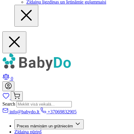
Zīdaiņu ligzdiņas un Ietināmie guļammaisi
0
Search
info@babydo.lt
+37069832905
Preces māmiņām un grūtniecēm
Zīdaiņa pūriņš