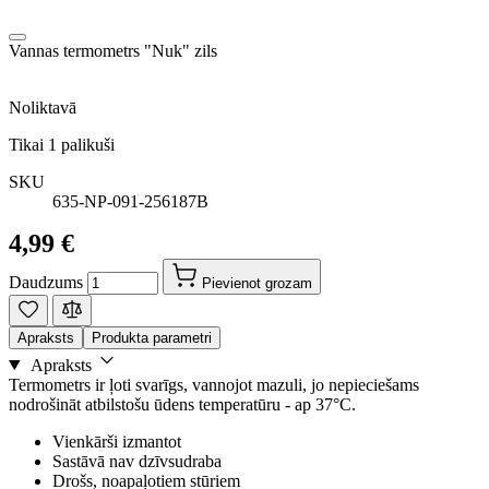
Vannas termometrs "Nuk" zils
Noliktavā
Tikai
1
palikuši
SKU
635-NP-091-256187B
4,99 €
Daudzums
Pievienot grozam
Apraksts
Produkta parametri
Apraksts
Termometrs ir ļoti svarīgs, vannojot mazuli, jo nepieciešams
nodrošināt atbilstošu ūdens temperatūru - ap 37°C.
Vienkārši izmantot
Sastāvā nav dzīvsudraba
Drošs, noapaļotiem stūriem