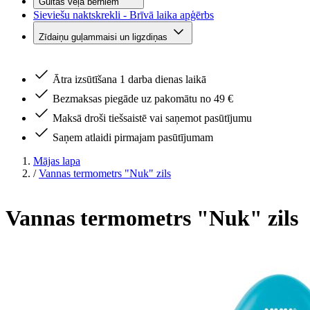
Gultas veļa bērniem
Sieviešu naktskrekli - Brīvā laika apģērbs
Zīdaiņu guļammaisi un ligzdiņas
Ātra izsūtīšana 1 darba dienas laikā
Bezmaksas piegāde uz pakomātu no 49 €
Maksā droši tiešsaistē vai saņemot pasūtījumu
Saņem atlaidi pirmajam pasūtījumam
Mājas lapa
/
Vannas termometrs "Nuk" zils
Vannas termometrs "Nuk" zils