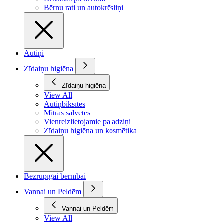
Bērnu rati un autokrēsliņi
Autiņi
Zīdaiņu higiēna
Zīdaiņu higiēna
View All
Autiņbiksītes
Mitrās salvetes
Vienreizlietojamie paladziņi
Zīdaiņu higiēna un kosmētika
Bezrūpīgai bērnībai
Vannai un Peldēm
Vannai un Peldēm
View All