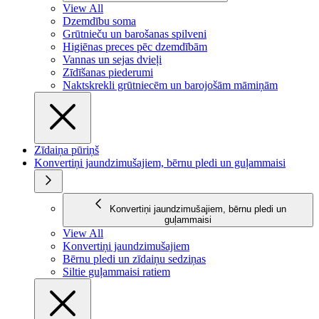
View All
Dzemdību soma
Grūtnieču un barošanas spilveni
Higiēnas preces pēc dzemdībām
Vannas un sejas dvieļi
Zīdīšanas piederumi
Naktskrekli grūtniecēm un barojošām māmiņām
Zīdaiņa pūriņš
Konvertiņi jaundzimušajiem, bērnu pledi un guļammaisi
Konvertiņi jaundzimušajiem, bērnu pledi un
guļammaisi
View All
Konvertiņi jaundzimušajiem
Bērnu pledi un zīdaiņu sedziņas
Siltie guļammaisi ratiem