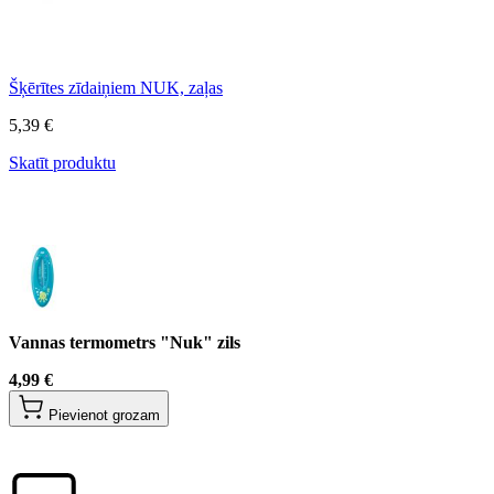
Šķērītes zīdaiņiem NUK, zaļas
5,39 €
Skatīt produktu
Vannas termometrs "Nuk" zils
4,99 €
Pievienot grozam