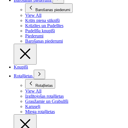
Barošanas piederumi
Barošanas piederumi
View All
Krūts piena sūknīši
Krūzītes un Pudelītes
Pudelīšu knupīši
Piederumi
Barošanas piederumi
Knupīši
Rotaļlietas
Rotaļlietas
View All
Izglītojošas rotaļlietas
Graužamie un Grabulīši
Karuseļi
Miega rotaļlietas