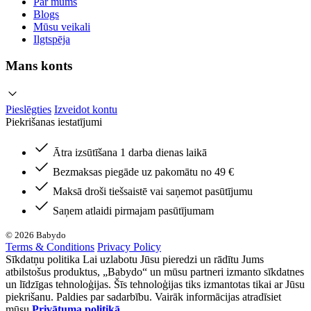
Par mums
Blogs
Mūsu veikali
Ilgtspēja
Mans konts
Pieslēgties
Izveidot kontu
Piekrišanas iestatījumi
Ātra izsūtīšana 1 darba dienas laikā
Bezmaksas piegāde uz pakomātu no 49 €
Maksā droši tiešsaistē vai saņemot pasūtījumu
Saņem atlaidi pirmajam pasūtījumam
© 2026 Babydo
Terms & Conditions
Privacy Policy
Sīkdatņu politika Lai uzlabotu Jūsu pieredzi un rādītu Jums
atbilstošus produktus, „Babydo“ un mūsu partneri izmanto sīkdatnes
un līdzīgas tehnoloģijas. Šīs tehnoloģijas tiks izmantotas tikai ar Jūsu
piekrišanu. Paldies par sadarbību. Vairāk informācijas atradīsiet
mūsu
Privātuma politikā