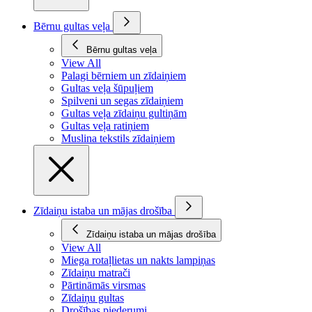
Bērnu gultas veļa
Bērnu gultas veļa
View All
Palagi bērniem un zīdaiņiem
Gultas veļa šūpuļiem
Spilveni un segas zīdaiņiem
Gultas veļa zīdaiņu gultiņām
Gultas veļa ratiņiem
Muslina tekstils zīdaiņiem
Zīdaiņu istaba un mājas drošība
Zīdaiņu istaba un mājas drošība
View All
Miega rotaļlietas un nakts lampiņas
Zīdaiņu matrači
Pārtināmās virsmas
Zīdaiņu gultas
Drošības piederumi