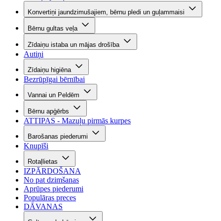
Konvertiņi jaundzimušajiem, bērnu pledi un guļammaisi
Bērnu gultas veļa
Zīdaiņu istaba un mājas drošība
Autiņi
Zīdaiņu higiēna
Bezrūpīgai bērnībai
Vannai un Peldēm
Bērnu apģērbs
ATTIPAS - Mazuļu pirmās kurpes
Barošanas piederumi
Knupīši
Rotaļlietas
IZPĀRDOŠANA
No pat dzimšanas
Aprūpes piederumi
Populāras preces
DĀVANAS