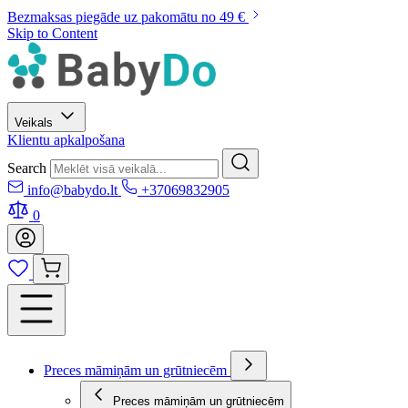
Bezmaksas piegāde uz pakomātu no 49 €
Skip to Content
Veikals
Klientu apkalpošana
Search
info@babydo.lt
+37069832905
0
Preces māmiņām un grūtniecēm
Preces māmiņām un grūtniecēm