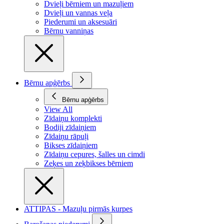
Dvieļi bērniem un mazuļiem
Dvieļi un vannas veļa
Piederumi un aksesuāri
Bērnu vanniņas
Bērnu apģērbs
Bērnu apģērbs
View All
Zīdaiņu komplekti
Bodiji zīdaiņiem
Zīdaiņu rāpuļi
Bikses zīdaiņiem
Zīdaiņu cepures, šalles un cimdi
Zeķes un zeķbikses bērniem
ATTIPAS - Mazuļu pirmās kurpes