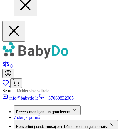
0
Search
info@babydo.lt
+37069832905
Preces māmiņām un grūtniecēm
Zīdaiņa pūriņš
Konvertiņi jaundzimušajiem, bērnu pledi un guļammaisi