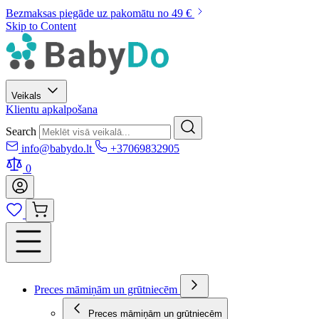
Bezmaksas piegāde uz pakomātu no 49 €
Skip to Content
Veikals
Klientu apkalpošana
Search
info@babydo.lt
+37069832905
0
Preces māmiņām un grūtniecēm
Preces māmiņām un grūtniecēm