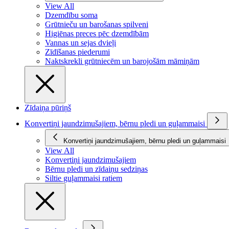
View All
Dzemdību soma
Grūtnieču un barošanas spilveni
Higiēnas preces pēc dzemdībām
Vannas un sejas dvieļi
Zīdīšanas piederumi
Naktskrekli grūtniecēm un barojošām māmiņām
Zīdaiņa pūriņš
Konvertiņi jaundzimušajiem, bērnu pledi un guļammaisi
Konvertiņi jaundzimušajiem, bērnu pledi un guļammaisi
View All
Konvertiņi jaundzimušajiem
Bērnu pledi un zīdaiņu sedziņas
Siltie guļammaisi ratiem