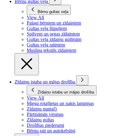
Bērnu gultas veļa
Bērnu gultas veļa
View All
Palagi bērniem un zīdaiņiem
Gultas veļa šūpuļiem
Spilveni un segas zīdaiņiem
Gultas veļa zīdaiņu gultiņām
Gultas veļa ratiņiem
Muslina tekstils zīdaiņiem
Zīdaiņu istaba un mājas drošība
Zīdaiņu istaba un mājas drošība
View All
Miega rotaļlietas un nakts lampiņas
Zīdaiņu matrači
Pārtināmās virsmas
Zīdaiņu gultas
Drošības piederumi
Bērnu rati un autokrēsliņi