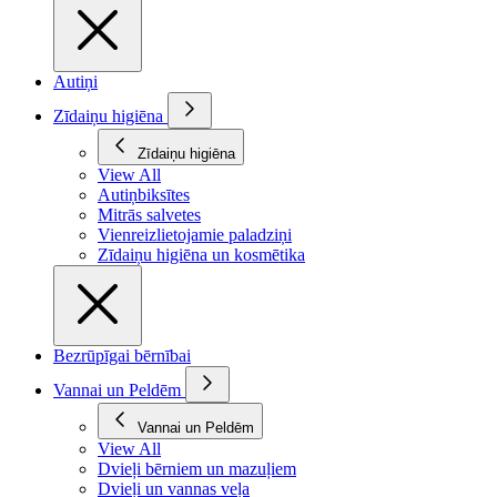
Autiņi
Zīdaiņu higiēna
Zīdaiņu higiēna
View All
Autiņbiksītes
Mitrās salvetes
Vienreizlietojamie paladziņi
Zīdaiņu higiēna un kosmētika
Bezrūpīgai bērnībai
Vannai un Peldēm
Vannai un Peldēm
View All
Dvieļi bērniem un mazuļiem
Dvieļi un vannas veļa