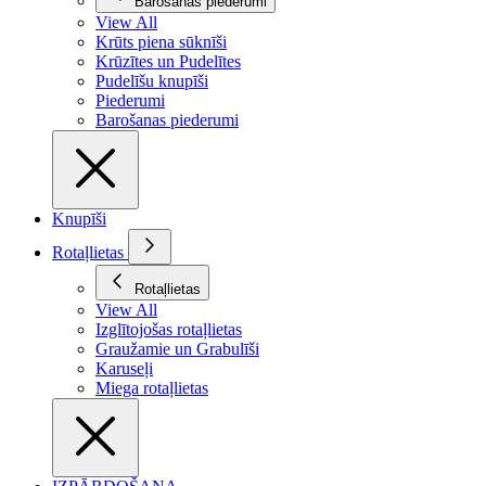
Barošanas piederumi
View All
Krūts piena sūknīši
Krūzītes un Pudelītes
Pudelīšu knupīši
Piederumi
Barošanas piederumi
Knupīši
Rotaļlietas
Rotaļlietas
View All
Izglītojošas rotaļlietas
Graužamie un Grabulīši
Karuseļi
Miega rotaļlietas