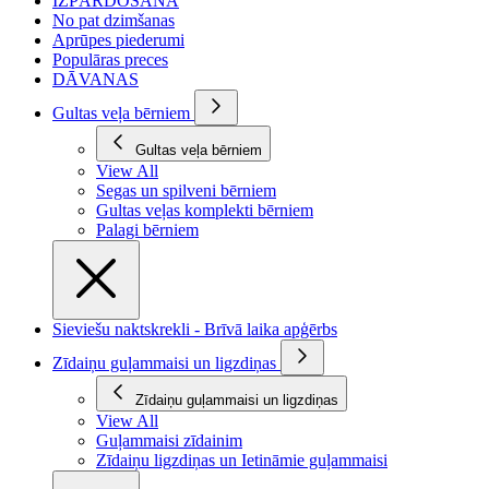
IZPĀRDOŠANA
No pat dzimšanas
Aprūpes piederumi
Populāras preces
DĀVANAS
Gultas veļa bērniem
Gultas veļa bērniem
View All
Segas un spilveni bērniem
Gultas veļas komplekti bērniem
Palagi bērniem
Sieviešu naktskrekli - Brīvā laika apģērbs
Zīdaiņu guļammaisi un ligzdiņas
Zīdaiņu guļammaisi un ligzdiņas
View All
Guļammaisi zīdainim
Zīdaiņu ligzdiņas un Ietināmie guļammaisi