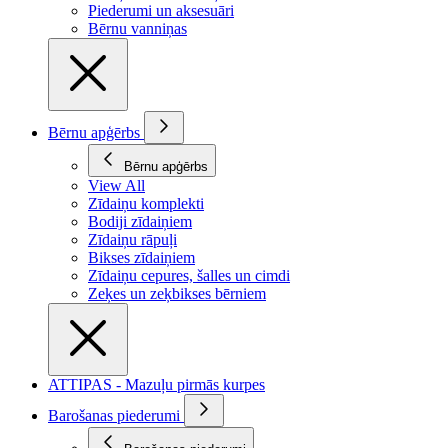
Piederumi un aksesuāri
Bērnu vanniņas
Bērnu apģērbs
Bērnu apģērbs
View All
Zīdaiņu komplekti
Bodiji zīdaiņiem
Zīdaiņu rāpuļi
Bikses zīdaiņiem
Zīdaiņu cepures, šalles un cimdi
Zeķes un zeķbikses bērniem
ATTIPAS - Mazuļu pirmās kurpes
Barošanas piederumi