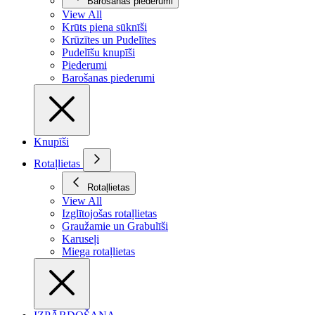
Barošanas piederumi
View All
Krūts piena sūknīši
Krūzītes un Pudelītes
Pudelīšu knupīši
Piederumi
Barošanas piederumi
Knupīši
Rotaļlietas
Rotaļlietas
View All
Izglītojošas rotaļlietas
Graužamie un Grabulīši
Karuseļi
Miega rotaļlietas