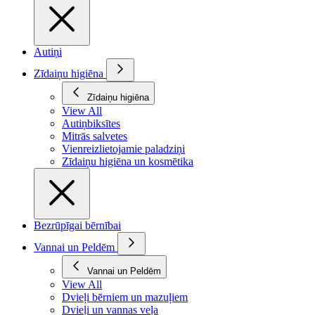
Autiņi
Zīdaiņu higiēna
Zīdaiņu higiēna
View All
Autiņbiksītes
Mitrās salvetes
Vienreizlietojamie paladziņi
Zīdaiņu higiēna un kosmētika
Bezrūpīgai bērnībai
Vannai un Peldēm
Vannai un Peldēm
View All
Dvieļi bērniem un mazuļiem
Dvieļi un vannas veļa