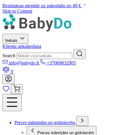
Bezmaksas piegāde uz pakomātu no 49 €
Skip to Content
Veikals
Klientu apkalpošana
Search
info@babydo.lt
+37069832905
0
Preces māmiņām un grūtniecēm
Preces māmiņām un grūtniecēm