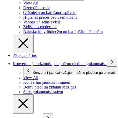
View All
Dzemdību soma
Grūtnieču un barošanas spilveni
Higiēnas preces pēc dzemdībām
Vannas un sejas dvieļi
Zīdīšanas piederumi
Naktskrekli grūtniecēm un barojošām māmiņām
Zīdaiņa pūriņš
Konvertiņi jaundzimušajiem, bērnu pledi un guļammaisi
Konvertiņi jaundzimušajiem, bērnu pledi un guļammaisi
View All
Konvertiņi jaundzimušajiem
Bērnu pledi un zīdaiņu sedziņas
Siltie guļammaisi ratiem