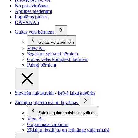
IZPĀRDOŠANA
No pat dzimšanas
Aprūpes piederumi
Populāras preces
DĀVANAS
Gultas veļa bērniem
Gultas veļa bērniem
View All
Segas un spilveni bērniem
Gultas veļas komplekti bērniem
Palagi bērniem
Sieviešu naktskrekli - Brīvā laika apģērbs
Zīdaiņu guļammaisi un ligzdiņas
Zīdaiņu guļammaisi un ligzdiņas
View All
Guļammaisi zīdainim
Zīdaiņu ligzdiņas un Ietināmie guļammaisi