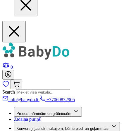
0
Search
info@babydo.lt
+37069832905
Preces māmiņām un grūtniecēm
Zīdaiņa pūriņš
Konvertiņi jaundzimušajiem, bērnu pledi un guļammaisi