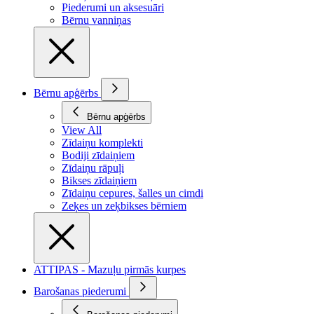
Piederumi un aksesuāri
Bērnu vanniņas
Bērnu apģērbs
Bērnu apģērbs
View All
Zīdaiņu komplekti
Bodiji zīdaiņiem
Zīdaiņu rāpuļi
Bikses zīdaiņiem
Zīdaiņu cepures, šalles un cimdi
Zeķes un zeķbikses bērniem
ATTIPAS - Mazuļu pirmās kurpes
Barošanas piederumi