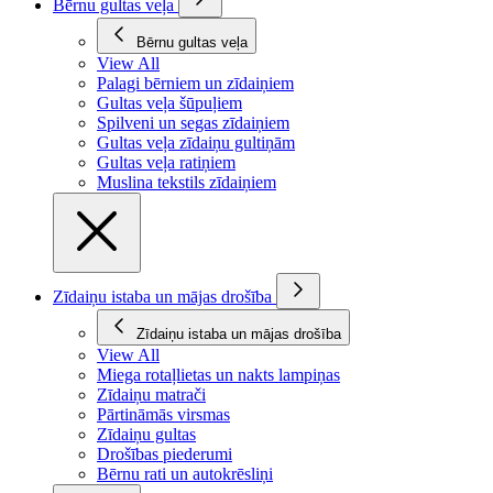
Bērnu gultas veļa
Bērnu gultas veļa
View All
Palagi bērniem un zīdaiņiem
Gultas veļa šūpuļiem
Spilveni un segas zīdaiņiem
Gultas veļa zīdaiņu gultiņām
Gultas veļa ratiņiem
Muslina tekstils zīdaiņiem
Zīdaiņu istaba un mājas drošība
Zīdaiņu istaba un mājas drošība
View All
Miega rotaļlietas un nakts lampiņas
Zīdaiņu matrači
Pārtināmās virsmas
Zīdaiņu gultas
Drošības piederumi
Bērnu rati un autokrēsliņi