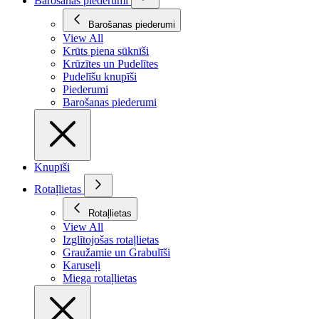
Barošanas piederumi
Barošanas piederumi
View All
Krūts piena sūknīši
Krūzītes un Pudelītes
Pudelīšu knupīši
Piederumi
Barošanas piederumi
Knupīši
Rotaļlietas
Rotaļlietas
View All
Izglītojošas rotaļlietas
Graužamie un Grabulīši
Karuseļi
Miega rotaļlietas