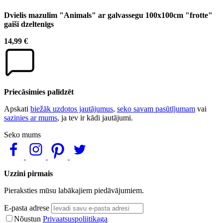
Dvielis mazulim "Animals" ar galvassegu 100x100cm "frotte"
gaiši dzeltenīgs
14,99 €
Priecāsimies palīdzēt
Apskati
biežāk uzdotos jautājumus
,
seko savam pasūtījumam
vai
sazinies ar mums
, ja tev ir kādi jautājumi.
Seko mums
Uzzini pirmais
Pieraksties mūsu labākajiem piedāvājumiem.
E-pasta adrese
Nõustun
Privaatsuspoliitikaga