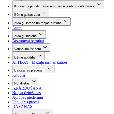
Konvertiņi jaundzimušajiem, bērnu pledi un guļammaisi
Bērnu gultas veļa
Zīdaiņu istaba un mājas drošība
Autiņi
Zīdaiņu higiēna
Bezrūpīgai bērnībai
Vannai un Peldēm
Bērnu apģērbs
ATTIPAS - Mazuļu pirmās kurpes
Barošanas piederumi
Knupīši
Rotaļlietas
IZPĀRDOŠANA
No pat dzimšanas
Aprūpes piederumi
Populāras preces
DĀVANAS