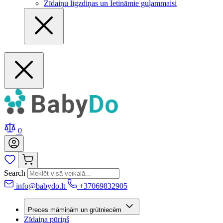
Zīdaiņu ligzdiņas un Ietināmie guļammaisi
0
Search
info@babydo.lt
+37069832905
Preces māmiņām un grūtniecēm
Zīdaiņa pūriņš