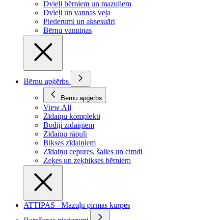
Dvieļi bērniem un mazuļiem
Dvieļi un vannas veļa
Piederumi un aksesuāri
Bērnu vanniņas
Bērnu apģērbs
Bērnu apģērbs
View All
Zīdaiņu komplekti
Bodiji zīdaiņiem
Zīdaiņu rāpuļi
Bikses zīdaiņiem
Zīdaiņu cepures, šalles un cimdi
Zeķes un zeķbikses bērniem
ATTIPAS - Mazuļu pirmās kurpes