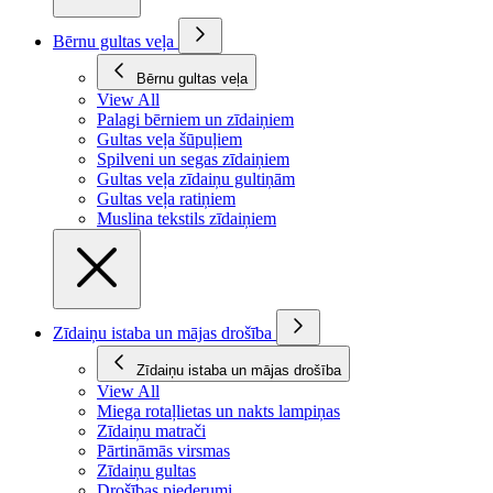
Bērnu gultas veļa
Bērnu gultas veļa
View All
Palagi bērniem un zīdaiņiem
Gultas veļa šūpuļiem
Spilveni un segas zīdaiņiem
Gultas veļa zīdaiņu gultiņām
Gultas veļa ratiņiem
Muslina tekstils zīdaiņiem
Zīdaiņu istaba un mājas drošība
Zīdaiņu istaba un mājas drošība
View All
Miega rotaļlietas un nakts lampiņas
Zīdaiņu matrači
Pārtināmās virsmas
Zīdaiņu gultas
Drošības piederumi