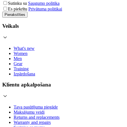
Sutinku su
Saugumo politika
Es piekrītu
Privātuma politikai
Pierakstīties
Veikals
What's new
Women
Men
Gear
Training
Izpārdošana
Klientu apkalpošana
Tava pasūtījuma piegāde
Maksājumu veidi
Returns and replacements
Warranty and repairs