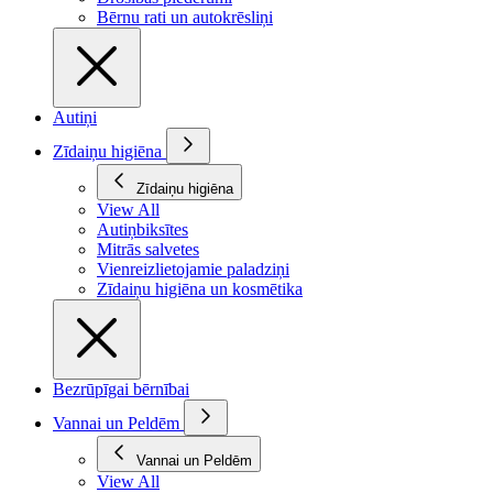
Bērnu rati un autokrēsliņi
Autiņi
Zīdaiņu higiēna
Zīdaiņu higiēna
View All
Autiņbiksītes
Mitrās salvetes
Vienreizlietojamie paladziņi
Zīdaiņu higiēna un kosmētika
Bezrūpīgai bērnībai
Vannai un Peldēm
Vannai un Peldēm
View All