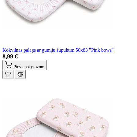
Kokvilnas palags ar gumiju šūpulītim 50x83 "Pink bows"
8,99 €
Pievienot grozam