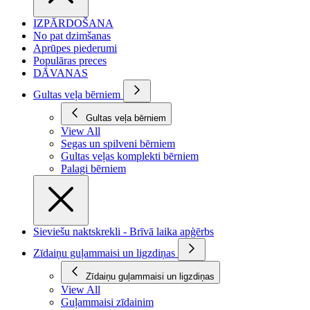
IZPĀRDOŠANA
No pat dzimšanas
Aprūpes piederumi
Populāras preces
DĀVANAS
Gultas veļa bērniem
Gultas veļa bērniem
View All
Segas un spilveni bērniem
Gultas veļas komplekti bērniem
Palagi bērniem
Sieviešu naktskrekli - Brīvā laika apģērbs
Zīdaiņu guļammaisi un ligzdiņas
Zīdaiņu guļammaisi un ligzdiņas
View All
Guļammaisi zīdainim