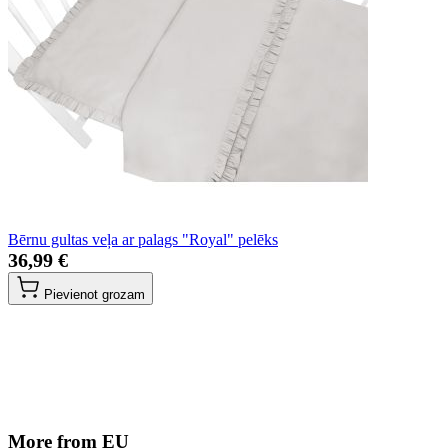
Bērnu gultas veļa ar palags "Royal" pelēks
36,99 €
Pievienot grozam
More from EU