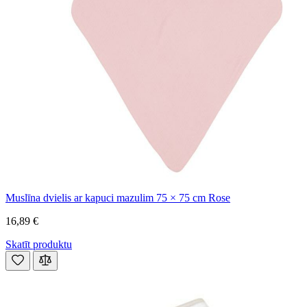
Muslīna dvielis ar kapuci mazulim 75 × 75 cm Rose
16,89 €
Skatīt produktu