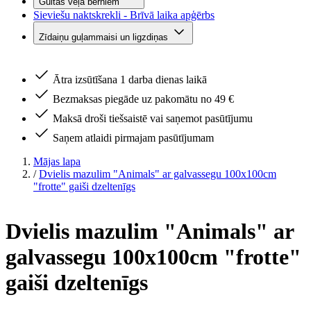
Gultas veļa bērniem
Sieviešu naktskrekli - Brīvā laika apģērbs
Zīdaiņu guļammaisi un ligzdiņas
Ātra izsūtīšana 1 darba dienas laikā
Bezmaksas piegāde uz pakomātu no 49 €
Maksā droši tiešsaistē vai saņemot pasūtījumu
Saņem atlaidi pirmajam pasūtījumam
Mājas lapa
/
Dvielis mazulim "Animals" ar galvassegu 100x100cm
"frotte" gaiši dzeltenīgs
Dvielis mazulim "Animals" ar
galvassegu 100x100cm "frotte"
gaiši dzeltenīgs