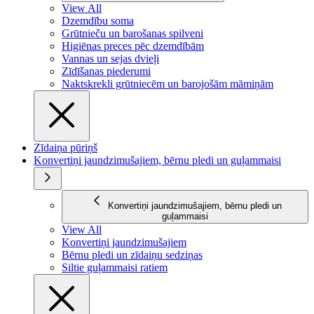
View All
Dzemdību soma
Grūtnieču un barošanas spilveni
Higiēnas preces pēc dzemdībām
Vannas un sejas dvieļi
Zīdīšanas piederumi
Naktskrekli grūtniecēm un barojošām māmiņām
Zīdaiņa pūriņš
Konvertiņi jaundzimušajiem, bērnu pledi un guļammaisi
Konvertiņi jaundzimušajiem, bērnu pledi un
guļammaisi
View All
Konvertiņi jaundzimušajiem
Bērnu pledi un zīdaiņu sedziņas
Siltie guļammaisi ratiem