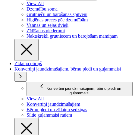
View All
Dzemdību soma
Grūtnieču un barošanas spilveni
Higiēnas preces pēc dzemdībām
Vannas un sejas dvieļi
Zīdīšanas piederumi
Naktskrekli grūtniecēm un barojošām māmiņām
Zīdaiņa pūriņš
Konvertiņi jaundzimušajiem, bērnu pledi un guļammaisi
Konvertiņi jaundzimušajiem, bērnu pledi un
guļammaisi
View All
Konvertiņi jaundzimušajiem
Bērnu pledi un zīdaiņu sedziņas
Siltie guļammaisi ratiem