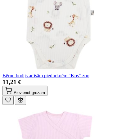
Bērnu bodijs ar īsām piedurknēm "Kos" zoo
11,21 €
Pievienot grozam