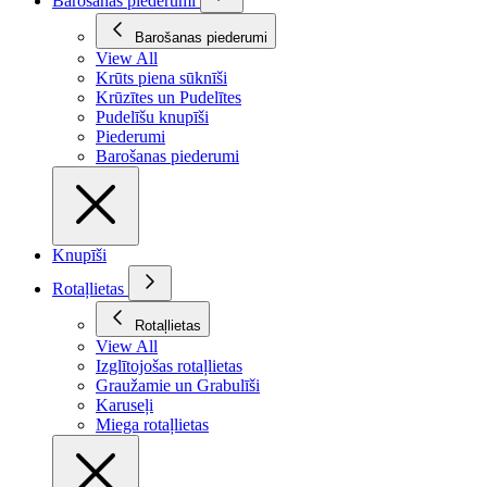
Barošanas piederumi
Barošanas piederumi
View All
Krūts piena sūknīši
Krūzītes un Pudelītes
Pudelīšu knupīši
Piederumi
Barošanas piederumi
Knupīši
Rotaļlietas
Rotaļlietas
View All
Izglītojošas rotaļlietas
Graužamie un Grabulīši
Karuseļi
Miega rotaļlietas