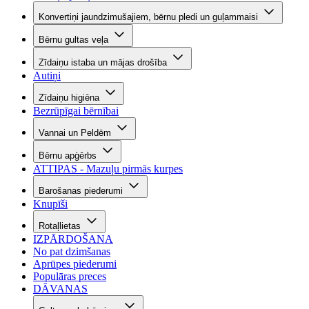
Konvertiņi jaundzimušajiem, bērnu pledi un guļammaisi
Bērnu gultas veļa
Zīdaiņu istaba un mājas drošība
Autiņi
Zīdaiņu higiēna
Bezrūpīgai bērnībai
Vannai un Peldēm
Bērnu apģērbs
ATTIPAS - Mazuļu pirmās kurpes
Barošanas piederumi
Knupīši
Rotaļlietas
IZPĀRDOŠANA
No pat dzimšanas
Aprūpes piederumi
Populāras preces
DĀVANAS