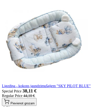
Ligzdiņa - kokons jaundzimušajiem "SKY PILOT BLUE"
38,11 €
Special Price
Regular Price
44,10 €
Pievienot grozam