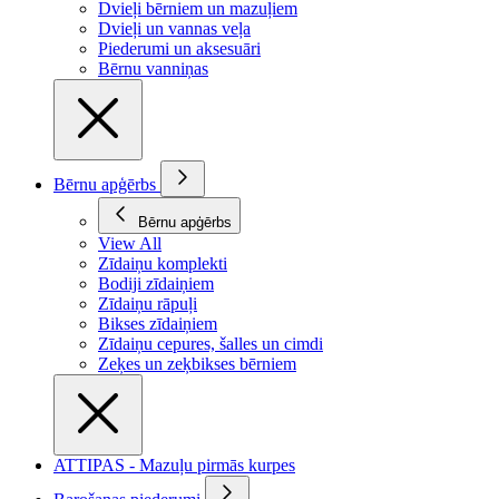
Dvieļi bērniem un mazuļiem
Dvieļi un vannas veļa
Piederumi un aksesuāri
Bērnu vanniņas
Bērnu apģērbs
Bērnu apģērbs
View All
Zīdaiņu komplekti
Bodiji zīdaiņiem
Zīdaiņu rāpuļi
Bikses zīdaiņiem
Zīdaiņu cepures, šalles un cimdi
Zeķes un zeķbikses bērniem
ATTIPAS - Mazuļu pirmās kurpes