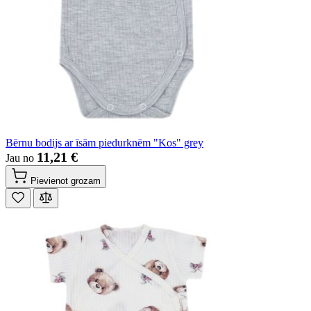
Bērnu bodijs ar īsām piedurknēm "Kos" grey
11,21 €
Jau no
Pievienot grozam