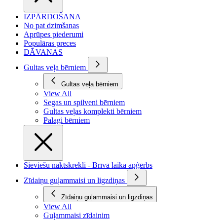
IZPĀRDOŠANA
No pat dzimšanas
Aprūpes piederumi
Populāras preces
DĀVANAS
Gultas veļa bērniem
Gultas veļa bērniem
View All
Segas un spilveni bērniem
Gultas veļas komplekti bērniem
Palagi bērniem
Sieviešu naktskrekli - Brīvā laika apģērbs
Zīdaiņu guļammaisi un ligzdiņas
Zīdaiņu guļammaisi un ligzdiņas
View All
Guļammaisi zīdainim