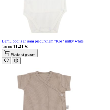
Bērnu bodijs ar īsām piedurknēm "Kos" milky white
11,21 €
Jau no
Pievienot grozam