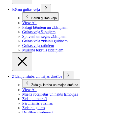
Bērnu gultas veļa
Bērnu gultas veļa
View All
Palagi bērniem un zīdaiņiem
Gultas veļa šūpuļiem
Spilveni un segas zīdaiņiem
Gultas veļa zīdaiņu gultiņām
Gultas veļa ratiņiem
Muslina tekstils zīdaiņiem
Zīdaiņu istaba un mājas drošība
Zīdaiņu istaba un mājas drošība
View All
Miega rotaļlietas un nakts lampiņas
Zīdaiņu matrači
Pārtināmās virsmas
Zīdaiņu gultas
Drošības piederumi