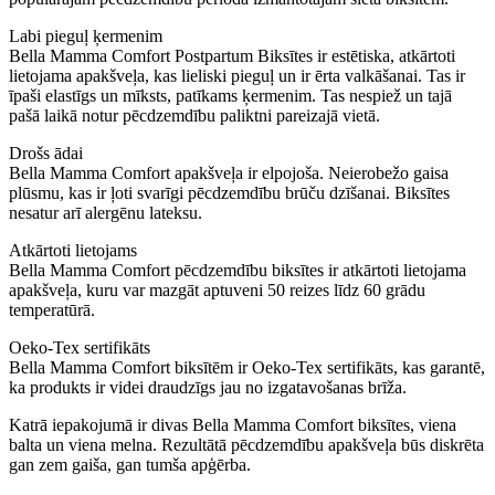
Labi pieguļ ķermenim
Bella Mamma Comfort Postpartum Biksītes ir estētiska, atkārtoti
lietojama apakšveļa, kas lieliski pieguļ un ir ērta valkāšanai. Tas ir
īpaši elastīgs un mīksts, patīkams ķermenim. Tas nespiež un tajā
pašā laikā notur pēcdzemdību paliktni pareizajā vietā.
Drošs ādai
Bella Mamma Comfort apakšveļa ir elpojoša. Neierobežo gaisa
plūsmu, kas ir ļoti svarīgi pēcdzemdību brūču dzīšanai. Biksītes
nesatur arī alergēnu lateksu.
Atkārtoti lietojams
Bella Mamma Comfort pēcdzemdību biksītes ir atkārtoti lietojama
apakšveļa, kuru var mazgāt aptuveni 50 reizes līdz 60 grādu
temperatūrā.
Oeko-Tex sertifikāts
Bella Mamma Comfort biksītēm ir Oeko-Tex sertifikāts, kas garantē,
ka produkts ir videi draudzīgs jau no izgatavošanas brīža.
Katrā iepakojumā ir divas Bella Mamma Comfort biksītes, viena
balta un viena melna. Rezultātā pēcdzemdību apakšveļa būs diskrēta
gan zem gaiša, gan tumša apģērba.