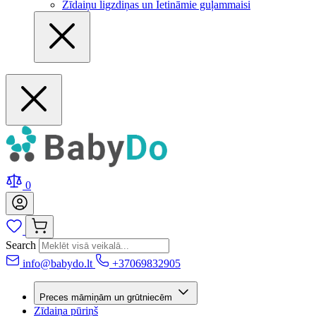
Zīdaiņu ligzdiņas un Ietināmie guļammaisi
0
Search
info@babydo.lt
+37069832905
Preces māmiņām un grūtniecēm
Zīdaiņa pūriņš