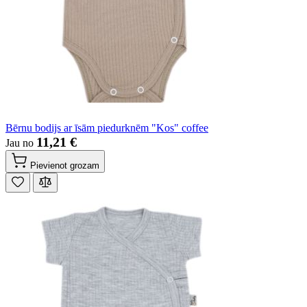
Bērnu bodijs ar īsām piedurknēm "Kos" coffee
11,21 €
Jau no
Pievienot grozam