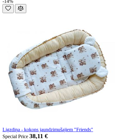
-14%
Ligzdiņa - kokons jaundzimušajiem "Friends"
38,11 €
Special Price