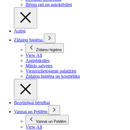
Bērnu rati un autokrēsliņi
Autiņi
Zīdaiņu higiēna
Zīdaiņu higiēna
View All
Autiņbiksītes
Mitrās salvetes
Vienreizlietojamie paladziņi
Zīdaiņu higiēna un kosmētika
Bezrūpīgai bērnībai
Vannai un Peldēm
Vannai un Peldēm
View All