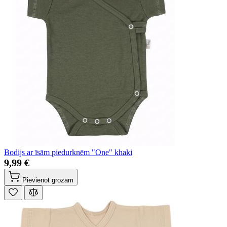
Bodijs ar īsām piedurknēm "One" khaki
9,99 €
Pievienot grozam