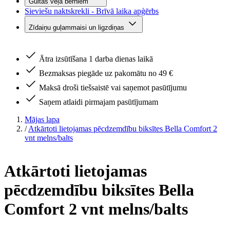
Gultas veļa bērniem
Sieviešu naktskrekli - Brīvā laika apģērbs
Zīdaiņu guļammaisi un ligzdiņas
Ātra izsūtīšana 1 darba dienas laikā
Bezmaksas piegāde uz pakomātu no 49 €
Maksā droši tiešsaistē vai saņemot pasūtījumu
Saņem atlaidi pirmajam pasūtījumam
Mājas lapa
/
Atkārtoti lietojamas pēcdzemdību biksītes Bella Comfort 2
vnt melns/balts
Atkārtoti lietojamas
pēcdzemdību biksītes Bella
Comfort 2 vnt melns/balts