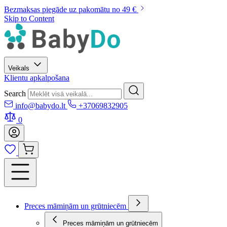
Bezmaksas piegāde uz pakomātu no 49 €
Skip to Content
Veikals
Klientu apkalpošana
Search
info@babydo.lt
+37069832905
0
Preces māmiņām un grūtniecēm
Preces māmiņām un grūtniecēm