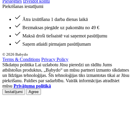
Pieslēgties
Izveidot kontu
Piekrišanas iestatījumi
Ātra izsūtīšana 1 darba dienas laikā
Bezmaksas piegāde uz pakomātu no 49 €
Maksā droši tiešsaistē vai saņemot pasūtījumu
Saņem atlaidi pirmajam pasūtījumam
© 2026 Babydo
Terms & Conditions
Privacy Policy
Sīkdatņu politika Lai uzlabotu Jūsu pieredzi un rādītu Jums
atbilstošus produktus, „Babydo“ un mūsu partneri izmanto sīkdatnes
un līdzīgas tehnoloģijas. Šīs tehnoloģijas tiks izmantotas tikai ar Jūsu
piekrišanu. Paldies par sadarbību. Vairāk informācijas atradīsiet
mūsu
Privātuma politikā
Iestatījumi
Agree