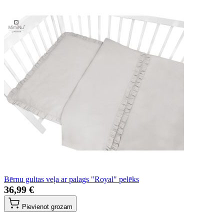
Bērnu gultas veļa ar palags "Royal" pelēks
36,99 €
Pievienot grozam