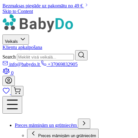
Bezmaksas piegāde uz pakomātu no 49 €
Skip to Content
Veikals
Klientu apkalpošana
Search
info@babydo.lt
+37069832905
0
Preces māmiņām un grūtniecēm
Preces māmiņām un grūtniecēm