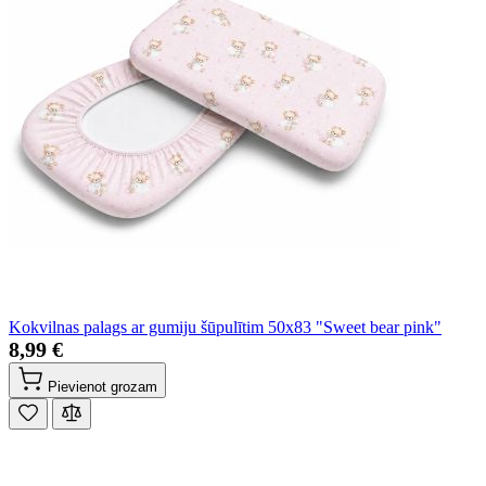
Kokvilnas palags ar gumiju šūpulītim 50x83 "Sweet bear pink"
8,99 €
Pievienot grozam