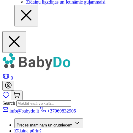
Zīdaiņu ligzdiņas un Ietināmie guļammaisi
0
Search
info@babydo.lt
+37069832905
Preces māmiņām un grūtniecēm
Zīdaiņa pūriņš