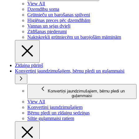
View All
Dzemdību soma
Grūtnieču un barošanas spilveni
Higiēnas preces pēc dzemdībām
Vannas un sejas dvieļi
Zīdīšanas piederumi
Naktskrekli grūtniecēm un barojošām māmiņām
Zīdaiņa pūriņš
Konvertiņi jaundzimušajiem, bērnu pledi un guļammaisi
Konvertiņi jaundzimušajiem, bērnu pledi un
guļammaisi
View All
Konvertiņi jaundzimušajiem
Bērnu pledi un zīdaiņu sedziņas
Siltie guļammaisi ratiem