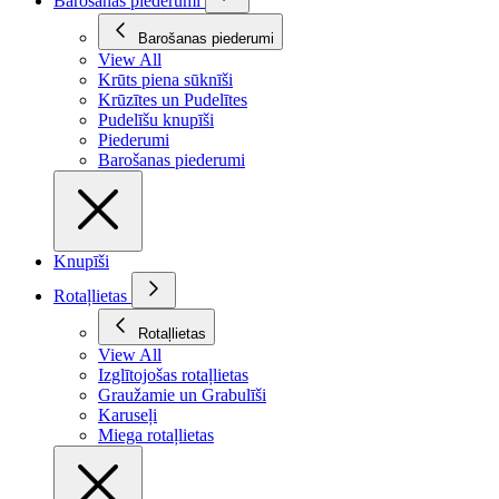
Barošanas piederumi
Barošanas piederumi
View All
Krūts piena sūknīši
Krūzītes un Pudelītes
Pudelīšu knupīši
Piederumi
Barošanas piederumi
Knupīši
Rotaļlietas
Rotaļlietas
View All
Izglītojošas rotaļlietas
Graužamie un Grabulīši
Karuseļi
Miega rotaļlietas