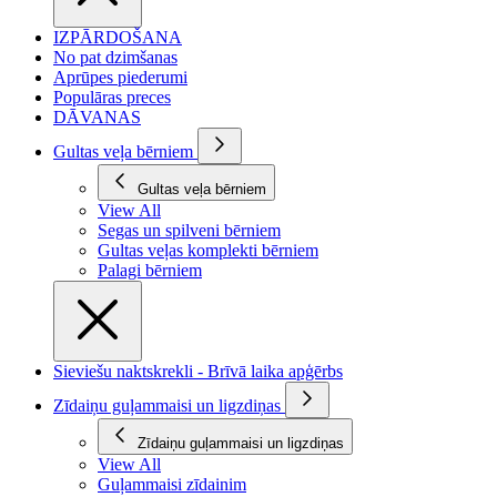
IZPĀRDOŠANA
No pat dzimšanas
Aprūpes piederumi
Populāras preces
DĀVANAS
Gultas veļa bērniem
Gultas veļa bērniem
View All
Segas un spilveni bērniem
Gultas veļas komplekti bērniem
Palagi bērniem
Sieviešu naktskrekli - Brīvā laika apģērbs
Zīdaiņu guļammaisi un ligzdiņas
Zīdaiņu guļammaisi un ligzdiņas
View All
Guļammaisi zīdainim