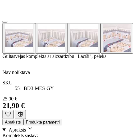
Gultasveļas komplekts ar aizsardzību "Lācīši", pelēks
Nav noliktavā
SKU
551-BD3-MES-GY
25,90 €
21,90 €
Apraksts
Produkta parametri
Apraksts
Komplekts sastāv: