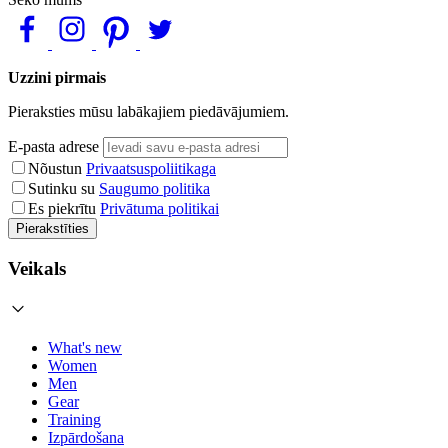
Uzzini pirmais
Pieraksties mūsu labākajiem piedāvājumiem.
E-pasta adrese
Nõustun
Privaatsuspoliitikaga
Sutinku su
Saugumo politika
Es piekrītu
Privātuma politikai
Pierakstīties
Veikals
What's new
Women
Men
Gear
Training
Izpārdošana