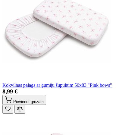
Kokvilnas palags ar gumiju šūpulītim 50x83 "Pink bows"
8,99 €
Pievienot grozam