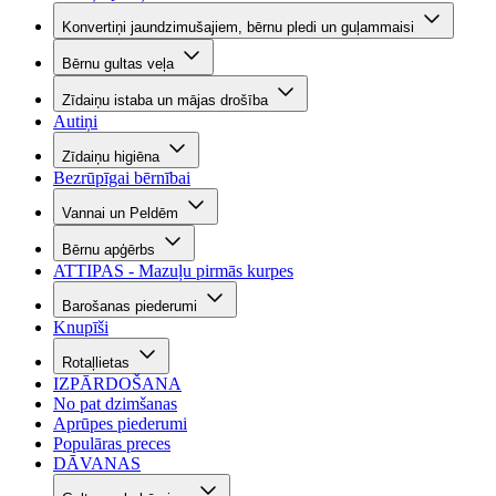
Konvertiņi jaundzimušajiem, bērnu pledi un guļammaisi
Bērnu gultas veļa
Zīdaiņu istaba un mājas drošība
Autiņi
Zīdaiņu higiēna
Bezrūpīgai bērnībai
Vannai un Peldēm
Bērnu apģērbs
ATTIPAS - Mazuļu pirmās kurpes
Barošanas piederumi
Knupīši
Rotaļlietas
IZPĀRDOŠANA
No pat dzimšanas
Aprūpes piederumi
Populāras preces
DĀVANAS