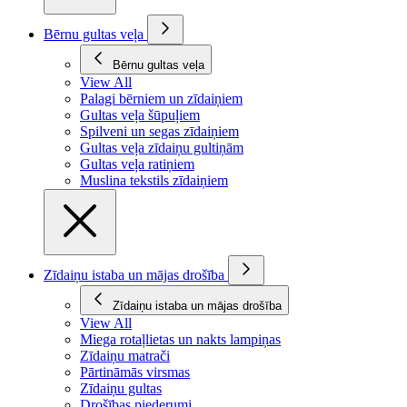
Bērnu gultas veļa
Bērnu gultas veļa
View All
Palagi bērniem un zīdaiņiem
Gultas veļa šūpuļiem
Spilveni un segas zīdaiņiem
Gultas veļa zīdaiņu gultiņām
Gultas veļa ratiņiem
Muslina tekstils zīdaiņiem
Zīdaiņu istaba un mājas drošība
Zīdaiņu istaba un mājas drošība
View All
Miega rotaļlietas un nakts lampiņas
Zīdaiņu matrači
Pārtināmās virsmas
Zīdaiņu gultas
Drošības piederumi