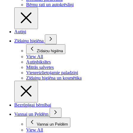
Bērnu rati un autokrēsliņi
Autiņi
Zīdaiņu higiēna
Zīdaiņu higiēna
View All
Autiņbiksītes
Mitrās salvetes
Vienreizlietojamie paladziņi
Zīdaiņu higiēna un kosmētika
Bezrūpīgai bērnībai
Vannai un Peldēm
Vannai un Peldēm
View All