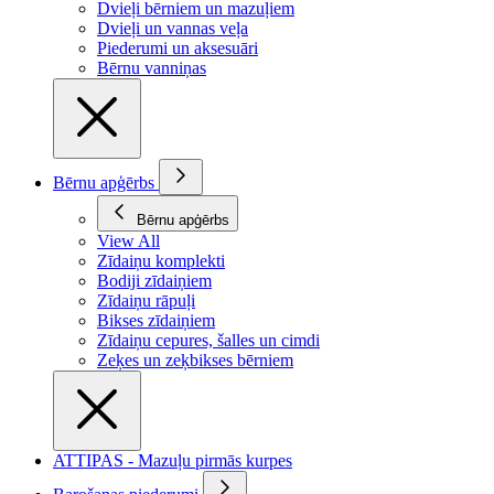
Dvieļi bērniem un mazuļiem
Dvieļi un vannas veļa
Piederumi un aksesuāri
Bērnu vanniņas
Bērnu apģērbs
Bērnu apģērbs
View All
Zīdaiņu komplekti
Bodiji zīdaiņiem
Zīdaiņu rāpuļi
Bikses zīdaiņiem
Zīdaiņu cepures, šalles un cimdi
Zeķes un zeķbikses bērniem
ATTIPAS - Mazuļu pirmās kurpes