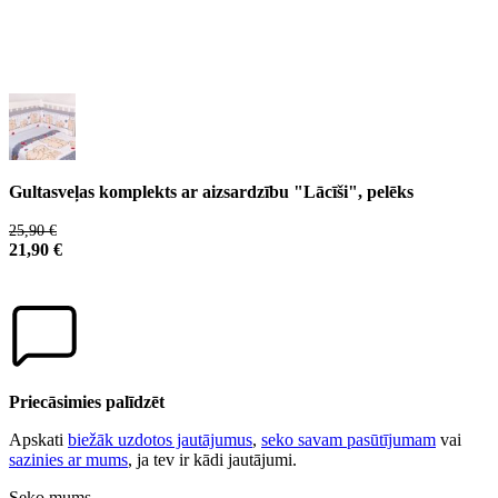
Gultasveļas komplekts ar aizsardzību "Lācīši", pelēks
25,90 €
21,90 €
Priecāsimies palīdzēt
Apskati
biežāk uzdotos jautājumus
,
seko savam pasūtījumam
vai
sazinies ar mums
, ja tev ir kādi jautājumi.
Seko mums