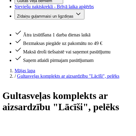
Gultas veļa bērniem
Sieviešu naktskrekli - Brīvā laika apģērbs
Zīdaiņu guļammaisi un ligzdiņas
Ātra izsūtīšana 1 darba dienas laikā
Bezmaksas piegāde uz pakomātu no 49 €
Maksā droši tiešsaistē vai saņemot pasūtījumu
Saņem atlaidi pirmajam pasūtījumam
Mājas lapa
/
Gultasveļas komplekts ar aizsardzību "Lācīši", pelēks
Gultasveļas komplekts ar
aizsardzību "Lācīši", pelēks