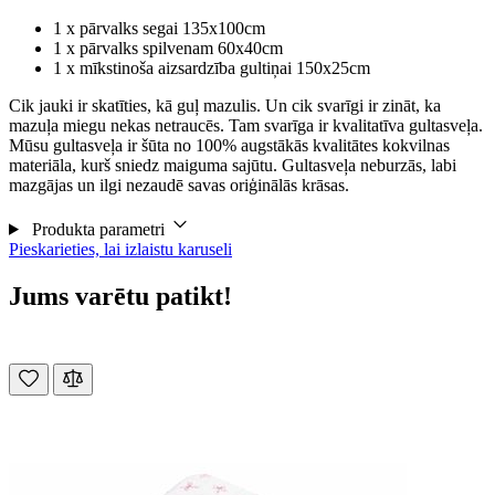
1 x pārvalks segai 135x100cm
1 x pārvalks spilvenam 60x40cm
1 x mīkstinoša aizsardzība gultiņai 150x25cm
Cik jauki ir skatīties, kā guļ mazulis. Un cik svarīgi ir zināt, ka
mazuļa miegu nekas netraucēs. Tam svarīga ir kvalitatīva gultasveļa.
Mūsu gultasveļa ir šūta no 100% augstākās kvalitātes kokvilnas
materiāla, kurš sniedz maiguma sajūtu. Gultasveļa neburzās, labi
mazgājas un ilgi nezaudē savas oriģinālās krāsas.
Produkta parametri
Pieskarieties, lai izlaistu karuseli
Jums varētu patikt!