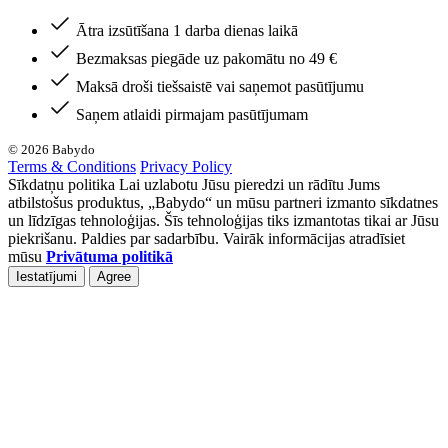
Ātra izsūtīšana 1 darba dienas laikā
Bezmaksas piegāde uz pakomātu no 49 €
Maksā droši tiešsaistē vai saņemot pasūtījumu
Saņem atlaidi pirmajam pasūtījumam
© 2026 Babydo
Terms & Conditions
Privacy Policy
Sīkdatņu politika Lai uzlabotu Jūsu pieredzi un rādītu Jums
atbilstošus produktus, „Babydo“ un mūsu partneri izmanto sīkdatnes
un līdzīgas tehnoloģijas. Šīs tehnoloģijas tiks izmantotas tikai ar Jūsu
piekrišanu. Paldies par sadarbību. Vairāk informācijas atradīsiet
mūsu
Privātuma politikā
Iestatījumi
Agree