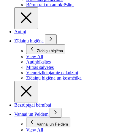
Bērnu rati un autokrēsliņi
Autiņi
Zīdaiņu higiēna
Zīdaiņu higiēna
View All
Autiņbiksītes
Mitrās salvetes
Vienreizlietojamie paladziņi
Zīdaiņu higiēna un kosmētika
Bezrūpīgai bērnībai
Vannai un Peldēm
Vannai un Peldēm
View All