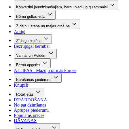
Konvertiņi jaundzimušajiem, bērnu pledi un guļammaisi
Bērnu gultas veļa
Zīdaiņu istaba un mājas drošība
Autiņi
Zīdaiņu higiēna
Bezrūpīgai bērnībai
Vannai un Peldēm
Bērnu apģērbs
ATTIPAS - Mazuļu pirmās kurpes
Barošanas piederumi
Knupīši
Rotaļlietas
IZPĀRDOŠANA
No pat dzimšanas
Aprūpes piederumi
Populāras preces
DĀVANAS