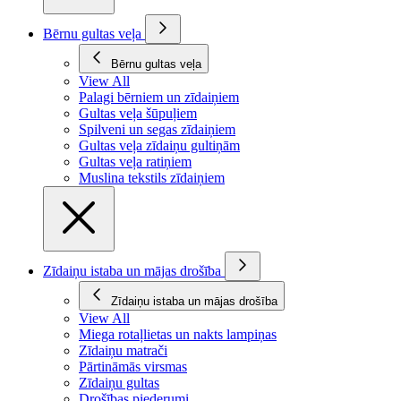
Bērnu gultas veļa
Bērnu gultas veļa
View All
Palagi bērniem un zīdaiņiem
Gultas veļa šūpuļiem
Spilveni un segas zīdaiņiem
Gultas veļa zīdaiņu gultiņām
Gultas veļa ratiņiem
Muslina tekstils zīdaiņiem
Zīdaiņu istaba un mājas drošība
Zīdaiņu istaba un mājas drošība
View All
Miega rotaļlietas un nakts lampiņas
Zīdaiņu matrači
Pārtināmās virsmas
Zīdaiņu gultas
Drošības piederumi