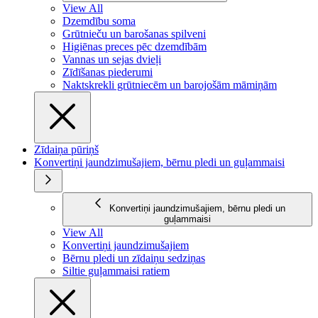
View All
Dzemdību soma
Grūtnieču un barošanas spilveni
Higiēnas preces pēc dzemdībām
Vannas un sejas dvieļi
Zīdīšanas piederumi
Naktskrekli grūtniecēm un barojošām māmiņām
Zīdaiņa pūriņš
Konvertiņi jaundzimušajiem, bērnu pledi un guļammaisi
Konvertiņi jaundzimušajiem, bērnu pledi un
guļammaisi
View All
Konvertiņi jaundzimušajiem
Bērnu pledi un zīdaiņu sedziņas
Siltie guļammaisi ratiem