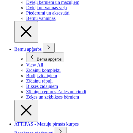
Dvieļi bērniem un mazuļiem
Dvieļi un vannas veļa
Piederumi un aksesuāri
Bērnu vanniņas
Bērnu apģērbs
Bērnu apģērbs
View All
Zīdaiņu komplekti
Bodiji zīdaiņiem
Zīdaiņu rāpuļi
Bikses zīdaiņiem
Zīdaiņu cepures, šalles un cimdi
Zeķes un zeķbikses bērniem
ATTIPAS - Mazuļu pirmās kurpes