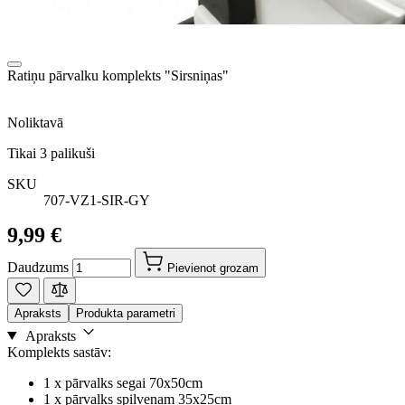
Ratiņu pārvalku komplekts "Sirsniņas"
Noliktavā
Tikai
3
palikuši
SKU
707-VZ1-SIR-GY
9,99 €
Daudzums
Pievienot grozam
Apraksts
Produkta parametri
Apraksts
Komplekts sastāv:
1 x pārvalks segai 70x50cm
1 x pārvalks spilvenam 35x25cm