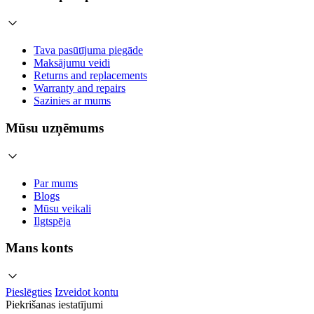
Tava pasūtījuma piegāde
Maksājumu veidi
Returns and replacements
Warranty and repairs
Sazinies ar mums
Mūsu uzņēmums
Par mums
Blogs
Mūsu veikali
Ilgtspēja
Mans konts
Pieslēgties
Izveidot kontu
Piekrišanas iestatījumi