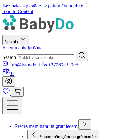
Bezmaksas piegāde uz pakomātu no 49 €
Skip to Content
Veikals
Klientu apkalpošana
Search
info@babydo.lt
+37069832905
0
Preces māmiņām un grūtniecēm
Preces māmiņām un grūtniecēm