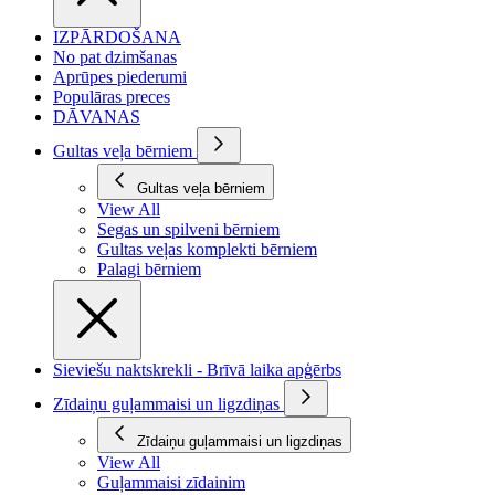
IZPĀRDOŠANA
No pat dzimšanas
Aprūpes piederumi
Populāras preces
DĀVANAS
Gultas veļa bērniem
Gultas veļa bērniem
View All
Segas un spilveni bērniem
Gultas veļas komplekti bērniem
Palagi bērniem
Sieviešu naktskrekli - Brīvā laika apģērbs
Zīdaiņu guļammaisi un ligzdiņas
Zīdaiņu guļammaisi un ligzdiņas
View All
Guļammaisi zīdainim