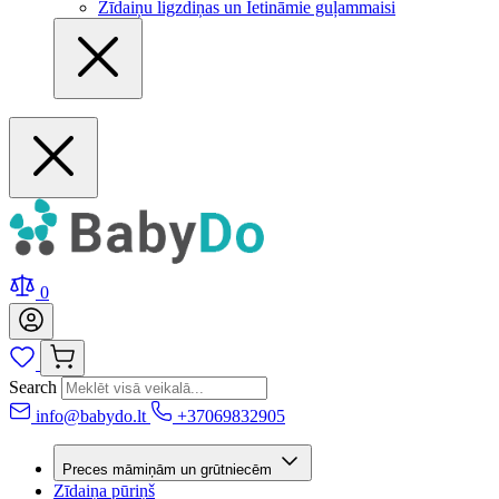
Zīdaiņu ligzdiņas un Ietināmie guļammaisi
0
Search
info@babydo.lt
+37069832905
Preces māmiņām un grūtniecēm
Zīdaiņa pūriņš