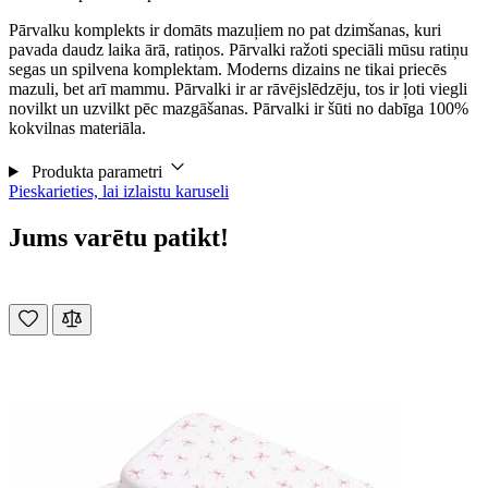
Pārvalku komplekts ir domāts mazuļiem no pat dzimšanas, kuri
pavada daudz laika ārā, ratiņos. Pārvalki ražoti speciāli mūsu ratiņu
segas un spilvena komplektam. Moderns dizains ne tikai priecēs
mazuli, bet arī mammu. Pārvalki ir ar rāvējslēdzēju, tos ir ļoti viegli
novilkt un uzvilkt pēc mazgāšanas. Pārvalki ir šūti no dabīga 100%
kokvilnas materiāla.
Produkta parametri
Pieskarieties, lai izlaistu karuseli
Jums varētu patikt!