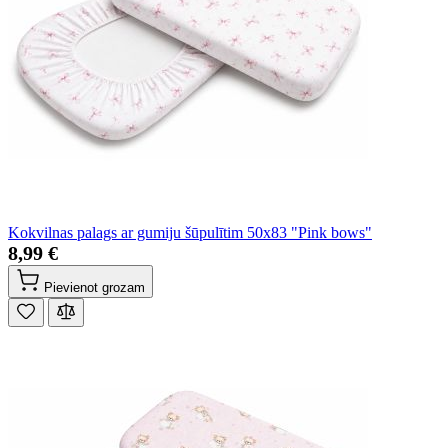
Kokvilnas palags ar gumiju šūpulītim 50x83 "Pink bows"
8,99 €
Pievienot grozam