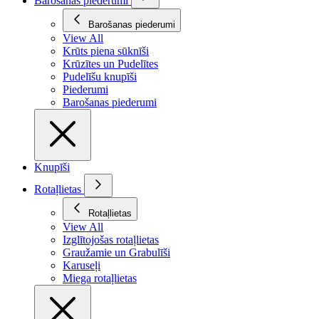
Barošanas piederumi
Barošanas piederumi
View All
Krūts piena sūknīši
Krūzītes un Pudelītes
Pudelīšu knupīši
Piederumi
Barošanas piederumi
Knupīši
Rotaļlietas
Rotaļlietas
View All
Izglītojošas rotaļlietas
Graužamie un Grabulīši
Karuseļi
Miega rotaļlietas