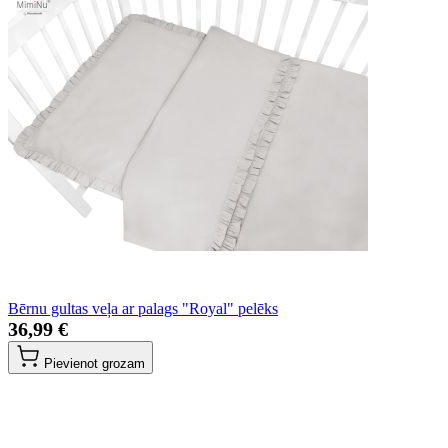
Bērnu gultas veļa ar palags "Royal" pelēks
36,99 €
Pievienot grozam