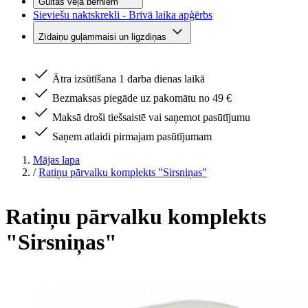
Gultas veļa bērniem
Sieviešu naktskrekli - Brīvā laika apģērbs
Zīdaiņu guļammaisi un ligzdiņas
Ātra izsūtīšana 1 darba dienas laikā
Bezmaksas piegāde uz pakomātu no 49 €
Maksā droši tiešsaistē vai saņemot pasūtījumu
Saņem atlaidi pirmajam pasūtījumam
Mājas lapa
/
Ratiņu pārvalku komplekts "Sirsniņas"
Ratiņu pārvalku komplekts
"Sirsniņas"