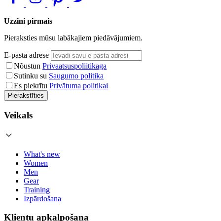
Uzzini pirmais
Pieraksties mūsu labākajiem piedāvājumiem.
E-pasta adrese
Nõustun
Privaatsuspoliitikaga
Sutinku su
Saugumo politika
Es piekrītu
Privātuma politikai
Pierakstīties
Veikals
What's new
Women
Men
Gear
Training
Izpārdošana
Klientu apkalpošana