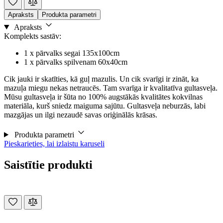
Apraksts
Produkta parametri
Apraksts
Komplekts sastāv:
1 x pārvalks segai 135x100cm
1 x pārvalks spilvenam 60x40cm
Cik jauki ir skatīties, kā guļ mazulis. Un cik svarīgi ir zināt, ka
mazuļa miegu nekas netraucēs. Tam svarīga ir kvalitatīva gultasveļa.
Mūsu gultasveļa ir šūta no 100% augstākās kvalitātes kokvilnas
materiāla, kurš sniedz maiguma sajūtu. Gultasveļa neburzās, labi
mazgājas un ilgi nezaudē savas oriģinālās krāsas.
Produkta parametri
Pieskarieties, lai izlaistu karuseli
Saistītie produkti