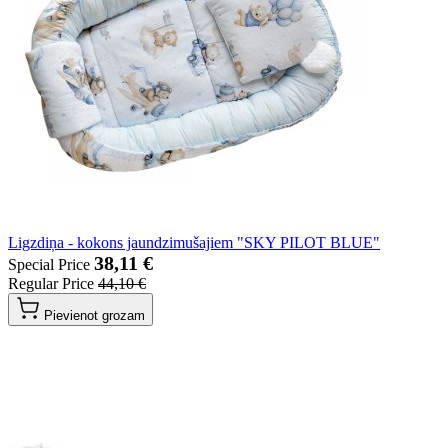
Ligzdiņa - kokons jaundzimušajiem "SKY PILOT BLUE"
38,11 €
Special Price
Regular Price
44,10 €
Pievienot grozam