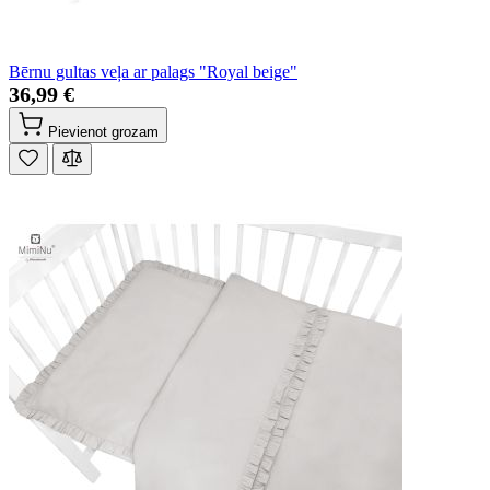
Bērnu gultas veļa ar palags "Royal beige"
36,99 €
Pievienot grozam