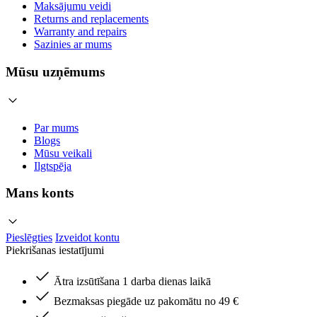
Maksājumu veidi
Returns and replacements
Warranty and repairs
Sazinies ar mums
Mūsu uzņēmums
Par mums
Blogs
Mūsu veikali
Ilgtspēja
Mans konts
Pieslēgties
Izveidot kontu
Piekrišanas iestatījumi
Ātra izsūtīšana 1 darba dienas laikā
Bezmaksas piegāde uz pakomātu no 49 €