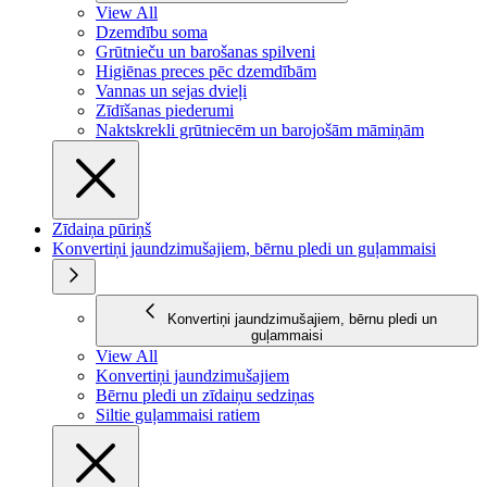
View All
Dzemdību soma
Grūtnieču un barošanas spilveni
Higiēnas preces pēc dzemdībām
Vannas un sejas dvieļi
Zīdīšanas piederumi
Naktskrekli grūtniecēm un barojošām māmiņām
Zīdaiņa pūriņš
Konvertiņi jaundzimušajiem, bērnu pledi un guļammaisi
Konvertiņi jaundzimušajiem, bērnu pledi un
guļammaisi
View All
Konvertiņi jaundzimušajiem
Bērnu pledi un zīdaiņu sedziņas
Siltie guļammaisi ratiem