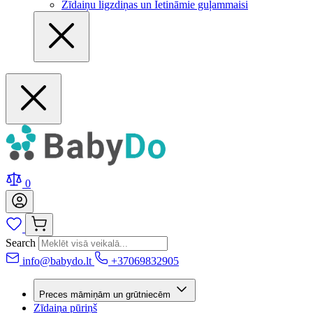
Zīdaiņu ligzdiņas un Ietināmie guļammaisi
0
Search
info@babydo.lt
+37069832905
Preces māmiņām un grūtniecēm
Zīdaiņa pūriņš