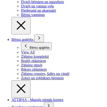
Dvieļi bērniem un mazuļiem
Dvieļi un vannas veļa
Piederumi un aksesuāri
Bērnu vanniņas
Bērnu apģērbs
Bērnu apģērbs
View All
Zīdaiņu komplekti
Bodiji zīdaiņiem
Zīdaiņu rāpuļi
Bikses zīdaiņiem
Zīdaiņu cepures, šalles un cimdi
Zeķes un zeķbikses bērniem
ATTIPAS - Mazuļu pirmās kurpes