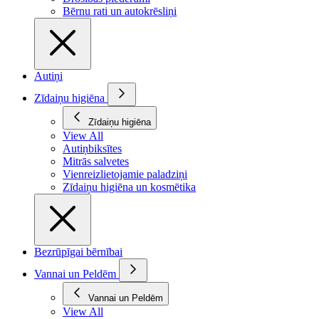
Bērnu rati un autokrēsliņi
Autiņi
Zīdaiņu higiēna
Zīdaiņu higiēna
View All
Autiņbiksītes
Mitrās salvetes
Vienreizlietojamie paladziņi
Zīdaiņu higiēna un kosmētika
Bezrūpīgai bērnībai
Vannai un Peldēm
Vannai un Peldēm
View All