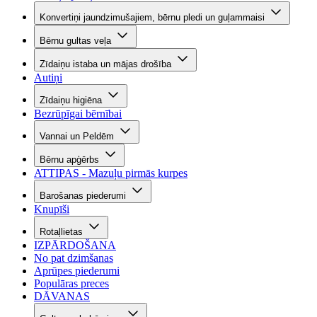
Konvertiņi jaundzimušajiem, bērnu pledi un guļammaisi
Bērnu gultas veļa
Zīdaiņu istaba un mājas drošība
Autiņi
Zīdaiņu higiēna
Bezrūpīgai bērnībai
Vannai un Peldēm
Bērnu apģērbs
ATTIPAS - Mazuļu pirmās kurpes
Barošanas piederumi
Knupīši
Rotaļlietas
IZPĀRDOŠANA
No pat dzimšanas
Aprūpes piederumi
Populāras preces
DĀVANAS