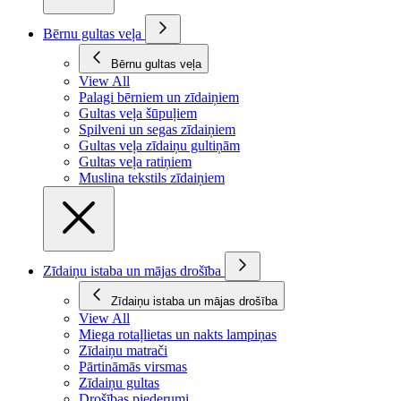
Bērnu gultas veļa
Bērnu gultas veļa
View All
Palagi bērniem un zīdaiņiem
Gultas veļa šūpuļiem
Spilveni un segas zīdaiņiem
Gultas veļa zīdaiņu gultiņām
Gultas veļa ratiņiem
Muslina tekstils zīdaiņiem
Zīdaiņu istaba un mājas drošība
Zīdaiņu istaba un mājas drošība
View All
Miega rotaļlietas un nakts lampiņas
Zīdaiņu matrači
Pārtināmās virsmas
Zīdaiņu gultas
Drošības piederumi