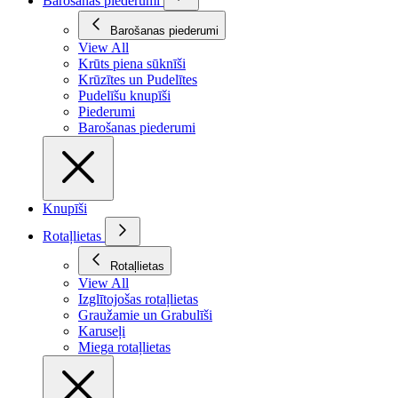
Barošanas piederumi
Barošanas piederumi
View All
Krūts piena sūknīši
Krūzītes un Pudelītes
Pudelīšu knupīši
Piederumi
Barošanas piederumi
Knupīši
Rotaļlietas
Rotaļlietas
View All
Izglītojošas rotaļlietas
Graužamie un Grabulīši
Karuseļi
Miega rotaļlietas