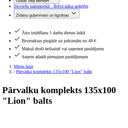
Gultas veļa bērniem
Sieviešu naktskrekli - Brīvā laika apģērbs
Zīdaiņu guļammaisi un ligzdiņas
Ātra izsūtīšana 1 darba dienas laikā
Bezmaksas piegāde uz pakomātu no 49 €
Maksā droši tiešsaistē vai saņemot pasūtījumu
Saņem atlaidi pirmajam pasūtījumam
Mājas lapa
/
Pārvalku komplekts 135x100 "Lion" balts
Pārvalku komplekts 135x100
"Lion" balts