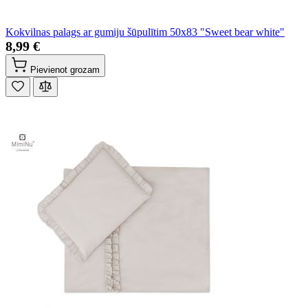
Kokvilnas palags ar gumiju šūpulītim 50x83 "Sweet bear white"
8,99 €
Pievienot grozam