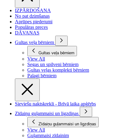
IZPĀRDOŠANA
No pat dzimšanas
Aprūpes piederumi
Populāras preces
DĀVANAS
Gultas veļa bērniem
Gultas veļa bērniem
View All
Segas un spilveni bērniem
Gultas veļas komplekti bērniem
Palagi bērniem
Sieviešu naktskrekli - Brīvā laika apģērbs
Zīdaiņu guļammaisi un ligzdiņas
Zīdaiņu guļammaisi un ligzdiņas
View All
Guļammaisi zīdainim