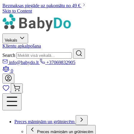
Bezmaksas piegāde uz pakomātu no 49 €
Skip to Content
Veikals
Klientu apkalpošana
Search
info@babydo.lt
+37069832905
0
Preces māmiņām un grūtniecēm
Preces māmiņām un grūtniecēm