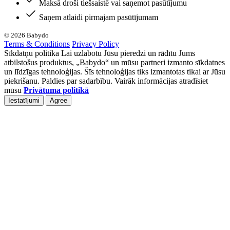
Maksā droši tiešsaistē vai saņemot pasūtījumu
Saņem atlaidi pirmajam pasūtījumam
© 2026 Babydo
Terms & Conditions
Privacy Policy
Sīkdatņu politika Lai uzlabotu Jūsu pieredzi un rādītu Jums
atbilstošus produktus, „Babydo“ un mūsu partneri izmanto sīkdatnes
un līdzīgas tehnoloģijas. Šīs tehnoloģijas tiks izmantotas tikai ar Jūsu
piekrišanu. Paldies par sadarbību. Vairāk informācijas atradīsiet
mūsu
Privātuma politikā
Iestatījumi
Agree