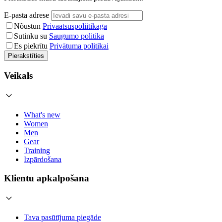
E-pasta adrese
Nõustun
Privaatsuspoliitikaga
Sutinku su
Saugumo politika
Es piekrītu
Privātuma politikai
Pierakstīties
Veikals
What's new
Women
Men
Gear
Training
Izpārdošana
Klientu apkalpošana
Tava pasūtījuma piegāde