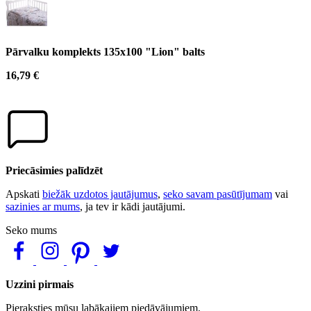
Pārvalku komplekts 135x100 "Lion" balts
16,79 €
Priecāsimies palīdzēt
Apskati
biežāk uzdotos jautājumus
,
seko savam pasūtījumam
vai
sazinies ar mums
, ja tev ir kādi jautājumi.
Seko mums
Uzzini pirmais
Pieraksties mūsu labākajiem piedāvājumiem.