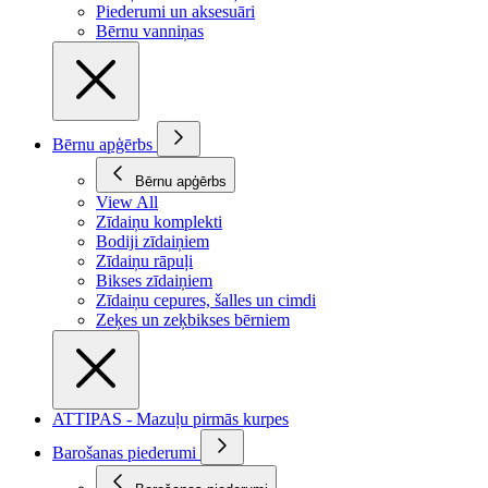
Piederumi un aksesuāri
Bērnu vanniņas
Bērnu apģērbs
Bērnu apģērbs
View All
Zīdaiņu komplekti
Bodiji zīdaiņiem
Zīdaiņu rāpuļi
Bikses zīdaiņiem
Zīdaiņu cepures, šalles un cimdi
Zeķes un zeķbikses bērniem
ATTIPAS - Mazuļu pirmās kurpes
Barošanas piederumi