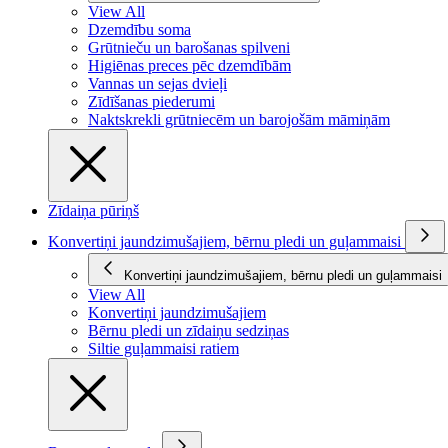
View All
Dzemdību soma
Grūtnieču un barošanas spilveni
Higiēnas preces pēc dzemdībām
Vannas un sejas dvieļi
Zīdīšanas piederumi
Naktskrekli grūtniecēm un barojošām māmiņām
Zīdaiņa pūriņš
Konvertiņi jaundzimušajiem, bērnu pledi un guļammaisi
Konvertiņi jaundzimušajiem, bērnu pledi un guļammaisi
View All
Konvertiņi jaundzimušajiem
Bērnu pledi un zīdaiņu sedziņas
Siltie guļammaisi ratiem