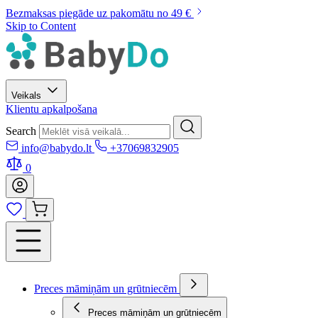
Bezmaksas piegāde uz pakomātu no 49 €
Skip to Content
Veikals
Klientu apkalpošana
Search
info@babydo.lt
+37069832905
0
Preces māmiņām un grūtniecēm
Preces māmiņām un grūtniecēm