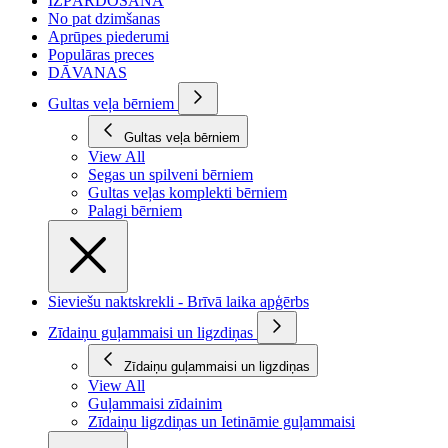
IZPĀRDOŠANA
No pat dzimšanas
Aprūpes piederumi
Populāras preces
DĀVANAS
Gultas veļa bērniem
Gultas veļa bērniem
View All
Segas un spilveni bērniem
Gultas veļas komplekti bērniem
Palagi bērniem
Sieviešu naktskrekli - Brīvā laika apģērbs
Zīdaiņu guļammaisi un ligzdiņas
Zīdaiņu guļammaisi un ligzdiņas
View All
Guļammaisi zīdainim
Zīdaiņu ligzdiņas un Ietināmie guļammaisi