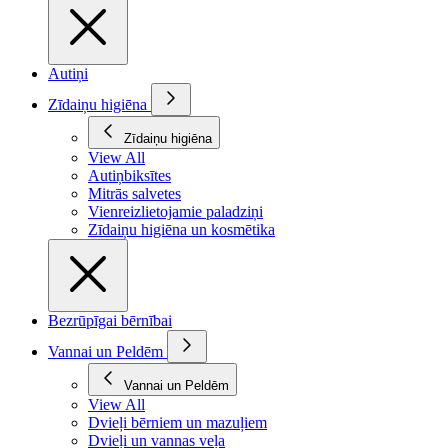
Autiņi
Zīdaiņu higiēna
Zīdaiņu higiēna
View All
Autiņbiksītes
Mitrās salvetes
Vienreizlietojamie paladziņi
Zīdaiņu higiēna un kosmētika
Bezrūpīgai bērnībai
Vannai un Peldēm
Vannai un Peldēm
View All
Dvieļi bērniem un mazuļiem
Dvieļi un vannas veļa