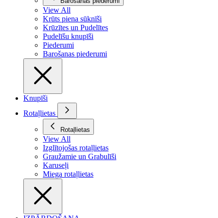
Barošanas piederumi
View All
Krūts piena sūknīši
Krūzītes un Pudelītes
Pudelīšu knupīši
Piederumi
Barošanas piederumi
Knupīši
Rotaļlietas
Rotaļlietas
View All
Izglītojošas rotaļlietas
Graužamie un Grabulīši
Karuseļi
Miega rotaļlietas