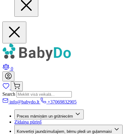
0
Search
info@babydo.lt
+37069832905
Preces māmiņām un grūtniecēm
Zīdaiņa pūriņš
Konvertiņi jaundzimušajiem, bērnu pledi un guļammaisi