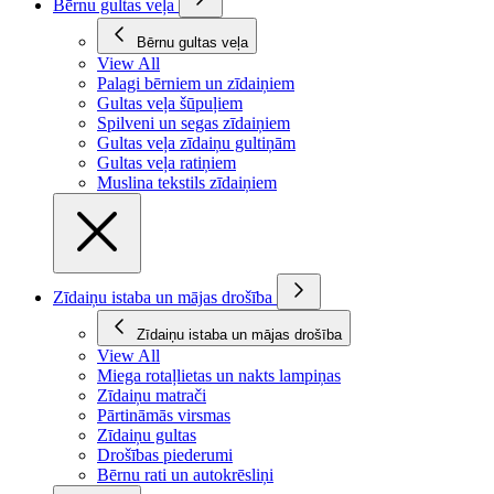
Bērnu gultas veļa
Bērnu gultas veļa
View All
Palagi bērniem un zīdaiņiem
Gultas veļa šūpuļiem
Spilveni un segas zīdaiņiem
Gultas veļa zīdaiņu gultiņām
Gultas veļa ratiņiem
Muslina tekstils zīdaiņiem
Zīdaiņu istaba un mājas drošība
Zīdaiņu istaba un mājas drošība
View All
Miega rotaļlietas un nakts lampiņas
Zīdaiņu matrači
Pārtināmās virsmas
Zīdaiņu gultas
Drošības piederumi
Bērnu rati un autokrēsliņi