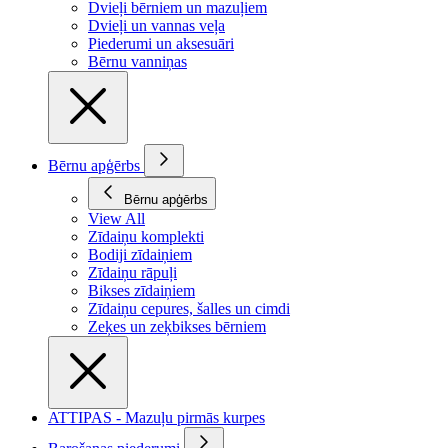
Dvieļi bērniem un mazuļiem
Dvieļi un vannas veļa
Piederumi un aksesuāri
Bērnu vanniņas
Bērnu apģērbs
Bērnu apģērbs
View All
Zīdaiņu komplekti
Bodiji zīdaiņiem
Zīdaiņu rāpuļi
Bikses zīdaiņiem
Zīdaiņu cepures, šalles un cimdi
Zeķes un zeķbikses bērniem
ATTIPAS - Mazuļu pirmās kurpes