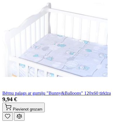
Bērnu palags ar gumiju "Bunny&Balloons" 120x60 tirkīza
9,94 €
Pievienot grozam