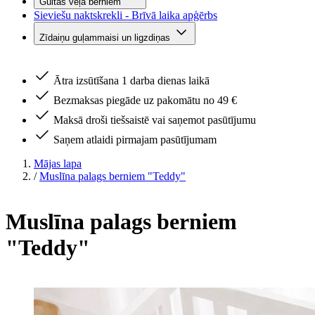
Gultas veļa bērniem
Sieviešu naktskrekli - Brīvā laika apģērbs
Zīdaiņu guļammaisi un ligzdiņas
Ātra izsūtīšana 1 darba dienas laikā
Bezmaksas piegāde uz pakomātu no 49 €
Maksā droši tiešsaistē vai saņemot pasūtījumu
Saņem atlaidi pirmajam pasūtījumam
Mājas lapa
/
Muslīna palags berniem "Teddy"
Muslīna palags berniem
"Teddy"