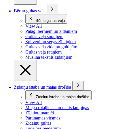
Bērnu gultas veļa
Bērnu gultas veļa
View All
Palagi bērniem un zīdaiņiem
Gultas veļa šūpuļiem
Spilveni un segas zīdaiņiem
Gultas veļa zīdaiņu gultiņām
Gultas veļa ratiņiem
Muslina tekstils zīdaiņiem
Zīdaiņu istaba un mājas drošība
Zīdaiņu istaba un mājas drošība
View All
Miega rotaļlietas un nakts lampiņas
Zīdaiņu matrači
Pārtināmās virsmas
Zīdaiņu gultas
Drošības piederumi