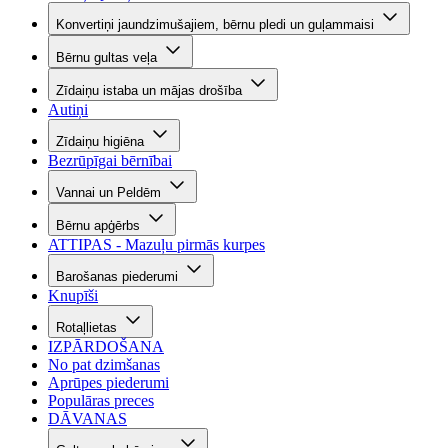
Konvertiņi jaundzimušajiem, bērnu pledi un guļammaisi
Bērnu gultas veļa
Zīdaiņu istaba un mājas drošība
Autiņi
Zīdaiņu higiēna
Bezrūpīgai bērnībai
Vannai un Peldēm
Bērnu apģērbs
ATTIPAS - Mazuļu pirmās kurpes
Barošanas piederumi
Knupīši
Rotaļlietas
IZPĀRDOŠANA
No pat dzimšanas
Aprūpes piederumi
Populāras preces
DĀVANAS