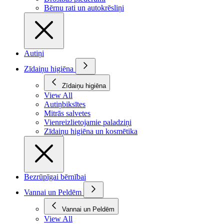
Bērnu rati un autokrēsliņi
Autiņi
Zīdaiņu higiēna
Zīdaiņu higiēna
View All
Autiņbiksītes
Mitrās salvetes
Vienreizlietojamie paladziņi
Zīdaiņu higiēna un kosmētika
Bezrūpīgai bērnībai
Vannai un Peldēm
Vannai un Peldēm
View All