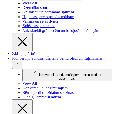
View All
Dzemdību soma
Grūtnieču un barošanas spilveni
Higiēnas preces pēc dzemdībām
Vannas un sejas dvieļi
Zīdīšanas piederumi
Naktskrekli grūtniecēm un barojošām māmiņām
Zīdaiņa pūriņš
Konvertiņi jaundzimušajiem, bērnu pledi un guļammaisi
Konvertiņi jaundzimušajiem, bērnu pledi un
guļammaisi
View All
Konvertiņi jaundzimušajiem
Bērnu pledi un zīdaiņu sedziņas
Siltie guļammaisi ratiem