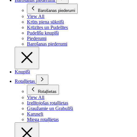
Barošanas piederumi
Barošanas piederumi
View All
Krūts piena sūknīši
Krūzītes un Pudelītes
Pudelīšu knupīši
Piederumi
Barošanas piederumi
Knupīši
Rotaļlietas
Rotaļlietas
View All
Izglītojošas rotaļlietas
Graužamie un Grabulīši
Karuseļi
Miega rotaļlietas