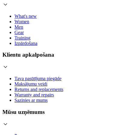
What's new
Women
Men
Gear
Training
Izpārdošana
Klientu apkalpošana
Tava pasūtījuma piegāde
Maksājumu veidi
Returns and replacements
Warranty and repairs
Sazinies ar mums
Mūsu uzņēmums