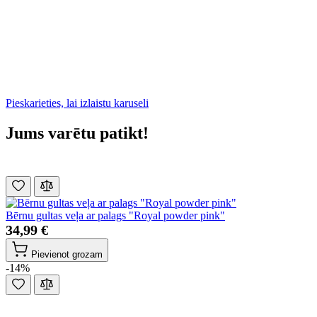
Pieskarieties, lai izlaistu karuseli
Jums varētu patikt!
Bērnu gultas veļa ar palags "Royal powder pink"
34,99 €
Pievienot grozam
-14%