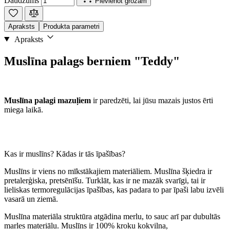
Daudzums
Pievienot grozam
Apraksts
Produkta parametri
Apraksts
Muslīna palags berniem "Teddy"
Muslīna palagi mazuļiem
ir paredzēti, lai jūsu mazais justos ērti
miega laikā.
Kas ir muslīns? Kādas ir tās īpašības?
Muslīns ir viens no mīkstākajiem materiāliem. Muslīna šķiedra ir
pretalerģiska, pretsēnīšu. Turklāt, kas ir ne mazāk svarīgi, tai ir
lieliskas termoregulācijas īpašības, kas padara to par īpaši labu izvēli
vasarā un ziemā.
Muslīna materiāla struktūra atgādina merlu, to sauc arī par dubultās
marles materiālu. Muslīns ir 100% kroku kokvilna,