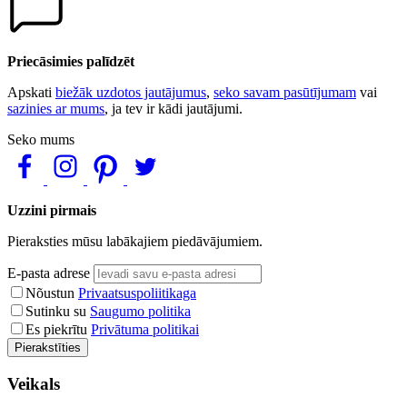
Priecāsimies palīdzēt
Apskati
biežāk uzdotos jautājumus
,
seko savam pasūtījumam
vai
sazinies ar mums
, ja tev ir kādi jautājumi.
Seko mums
Uzzini pirmais
Pieraksties mūsu labākajiem piedāvājumiem.
E-pasta adrese
Nõustun
Privaatsuspoliitikaga
Sutinku su
Saugumo politika
Es piekrītu
Privātuma politikai
Pierakstīties
Veikals