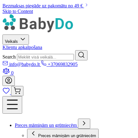
Bezmaksas piegāde uz pakomātu no 49 €
Skip to Content
Veikals
Klientu apkalpošana
Search
info@babydo.lt
+37069832905
0
Preces māmiņām un grūtniecēm
Preces māmiņām un grūtniecēm