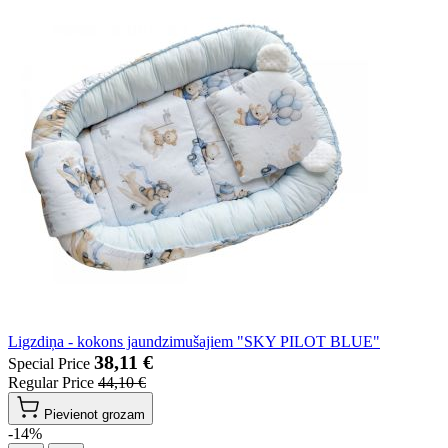
Ligzdiņa - kokons jaundzimušajiem "SKY PILOT BLUE"
38,11 €
Special Price
Regular Price
44,10 €
Pievienot grozam
-14%