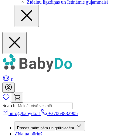
Zīdaiņu ligzdiņas un Ietināmie guļammaisi
0
Search
info@babydo.lt
+37069832905
Preces māmiņām un grūtniecēm
Zīdaiņa pūriņš