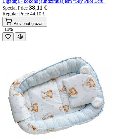
Ligzdiņa - kokons jaundzimušajiem "Sky Pilot Ecru"
38,11 €
Special Price
Regular Price
44,10 €
Pievienot grozam
-14%