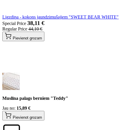
Ligzdiņa - kokons jaundzimušajiem "SWEET BEAR WHITE"
38,11 €
Special Price
Regular Price
44,10 €
Pievienot grozam
Muslīna palags berniem "Teddy"
Jau no:
15,89 €
Pievienot grozam