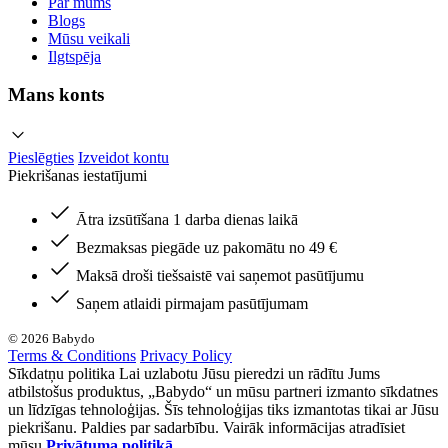
Par mums
Blogs
Mūsu veikali
Ilgtspēja
Mans konts
Pieslēgties
Izveidot kontu
Piekrišanas iestatījumi
Ātra izsūtīšana 1 darba dienas laikā
Bezmaksas piegāde uz pakomātu no 49 €
Maksā droši tiešsaistē vai saņemot pasūtījumu
Saņem atlaidi pirmajam pasūtījumam
© 2026 Babydo
Terms & Conditions
Privacy Policy
Sīkdatņu politika Lai uzlabotu Jūsu pieredzi un rādītu Jums
atbilstošus produktus, „Babydo“ un mūsu partneri izmanto sīkdatnes
un līdzīgas tehnoloģijas. Šīs tehnoloģijas tiks izmantotas tikai ar Jūsu
piekrišanu. Paldies par sadarbību. Vairāk informācijas atradīsiet
mūsu
Privātuma politikā