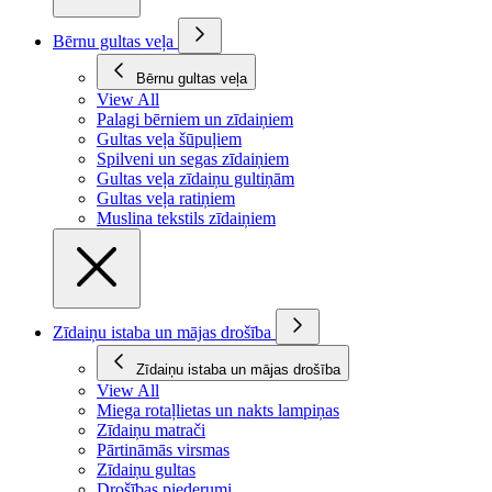
Bērnu gultas veļa
Bērnu gultas veļa
View All
Palagi bērniem un zīdaiņiem
Gultas veļa šūpuļiem
Spilveni un segas zīdaiņiem
Gultas veļa zīdaiņu gultiņām
Gultas veļa ratiņiem
Muslina tekstils zīdaiņiem
Zīdaiņu istaba un mājas drošība
Zīdaiņu istaba un mājas drošība
View All
Miega rotaļlietas un nakts lampiņas
Zīdaiņu matrači
Pārtināmās virsmas
Zīdaiņu gultas
Drošības piederumi