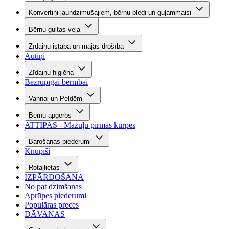
Konvertiņi jaundzimušajiem, bērnu pledi un guļammaisi
Bērnu gultas veļa
Zīdaiņu istaba un mājas drošība
Autiņi
Zīdaiņu higiēna
Bezrūpīgai bērnībai
Vannai un Peldēm
Bērnu apģērbs
ATTIPAS - Mazuļu pirmās kurpes
Barošanas piederumi
Knupīši
Rotaļlietas
IZPĀRDOŠANA
No pat dzimšanas
Aprūpes piederumi
Populāras preces
DĀVANAS