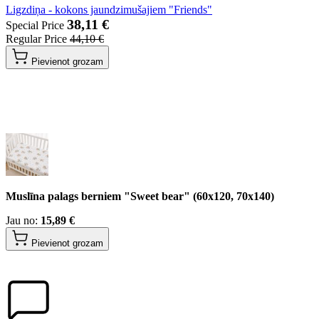
Ligzdiņa - kokons jaundzimušajiem "Friends"
38,11 €
Special Price
Regular Price
44,10 €
Pievienot grozam
Muslīna palags berniem "Sweet bear" (60x120, 70x140)
Jau no:
15,89 €
Pievienot grozam