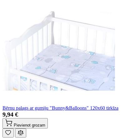
Bērnu palags ar gumiju "Bunny&Balloons" 120x60 tirkīza
9,94 €
Pievienot grozam