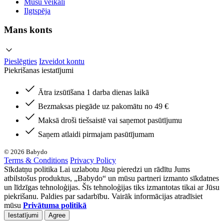
Mūsu veikali
Ilgtspēja
Mans konts
Pieslēgties
Izveidot kontu
Piekrišanas iestatījumi
Ātra izsūtīšana 1 darba dienas laikā
Bezmaksas piegāde uz pakomātu no 49 €
Maksā droši tiešsaistē vai saņemot pasūtījumu
Saņem atlaidi pirmajam pasūtījumam
© 2026 Babydo
Terms & Conditions
Privacy Policy
Sīkdatņu politika Lai uzlabotu Jūsu pieredzi un rādītu Jums
atbilstošus produktus, „Babydo“ un mūsu partneri izmanto sīkdatnes
un līdzīgas tehnoloģijas. Šīs tehnoloģijas tiks izmantotas tikai ar Jūsu
piekrišanu. Paldies par sadarbību. Vairāk informācijas atradīsiet
mūsu
Privātuma politikā
Iestatījumi
Agree