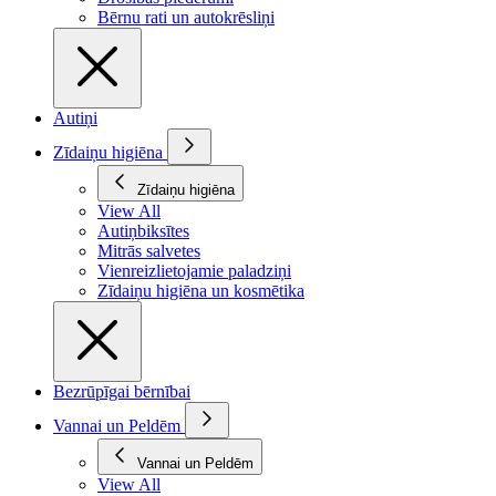
Bērnu rati un autokrēsliņi
Autiņi
Zīdaiņu higiēna
Zīdaiņu higiēna
View All
Autiņbiksītes
Mitrās salvetes
Vienreizlietojamie paladziņi
Zīdaiņu higiēna un kosmētika
Bezrūpīgai bērnībai
Vannai un Peldēm
Vannai un Peldēm
View All