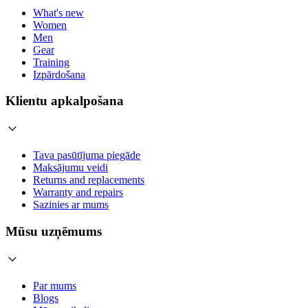
What's new
Women
Men
Gear
Training
Izpārdošana
Klientu apkalpošana
Tava pasūtījuma piegāde
Maksājumu veidi
Returns and replacements
Warranty and repairs
Sazinies ar mums
Mūsu uzņēmums
Par mums
Blogs