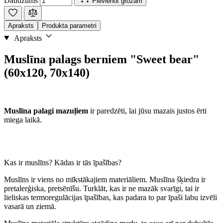
Daudzums
Pievienot grozam
Apraksts
Produkta parametri
Apraksts
Muslīna palags berniem "Sweet bear"
(60x120, 70x140)
Muslīna palagi mazuļiem
ir paredzēti, lai jūsu mazais justos ērti
miega laikā.
Kas ir muslīns? Kādas ir tās īpašības?
Muslīns ir viens no mīkstākajiem materiāliem. Muslīna šķiedra ir
pretalerģiska, pretsēnīšu. Turklāt, kas ir ne mazāk svarīgi, tai ir
lieliskas termoregulācijas īpašības, kas padara to par īpaši labu izvēli
vasarā un ziemā.