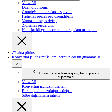
View All
Dzemdību soma
Grūtnieču un barošanas spilveni
Higiēnas preces pēc dzemdībām
Vannas un sejas dvieļi
Zīdīšanas piederumi
Naktskrekli grūtniecēm un barojošām māmiņām
Zīdaiņa pūriņš
Konvertiņi jaundzimušajiem, bērnu pledi un guļammaisi
Konvertiņi jaundzimušajiem, bērnu pledi un
guļammaisi
View All
Konvertiņi jaundzimušajiem
Bērnu pledi un zīdaiņu sedziņas
Siltie guļammaisi ratiem