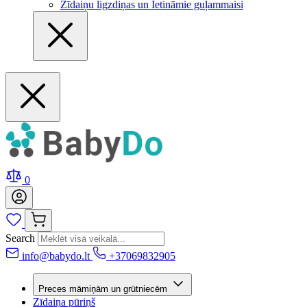
Zīdaiņu ligzdiņas un Ietināmie guļammaisi
0
Search
info@babydo.lt
+37069832905
Preces māmiņām un grūtniecēm
Zīdaiņa pūriņš