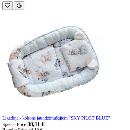
Ligzdiņa - kokons jaundzimušajiem "SKY PILOT BLUE"
38,11 €
Special Price
Regular Price
44,10 €