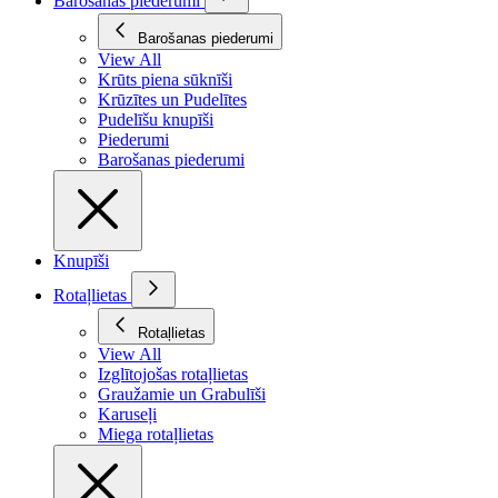
Barošanas piederumi
Barošanas piederumi
View All
Krūts piena sūknīši
Krūzītes un Pudelītes
Pudelīšu knupīši
Piederumi
Barošanas piederumi
Knupīši
Rotaļlietas
Rotaļlietas
View All
Izglītojošas rotaļlietas
Graužamie un Grabulīši
Karuseļi
Miega rotaļlietas