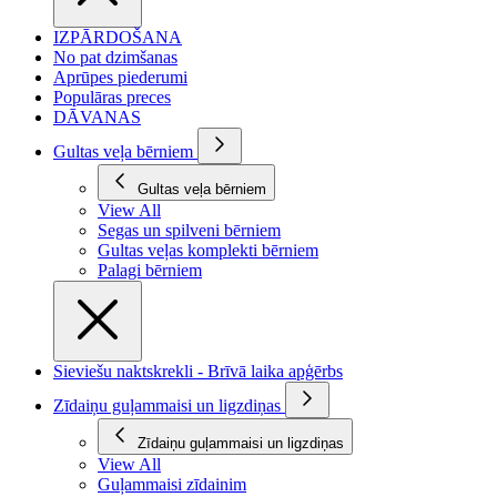
IZPĀRDOŠANA
No pat dzimšanas
Aprūpes piederumi
Populāras preces
DĀVANAS
Gultas veļa bērniem
Gultas veļa bērniem
View All
Segas un spilveni bērniem
Gultas veļas komplekti bērniem
Palagi bērniem
Sieviešu naktskrekli - Brīvā laika apģērbs
Zīdaiņu guļammaisi un ligzdiņas
Zīdaiņu guļammaisi un ligzdiņas
View All
Guļammaisi zīdainim