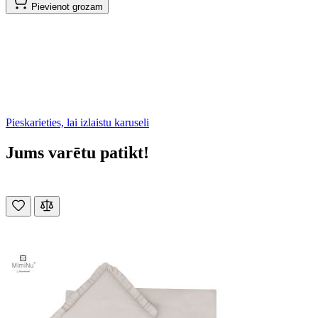
Pievienot grozam
Pieskarieties, lai izlaistu karuseli
Jums varētu patikt!