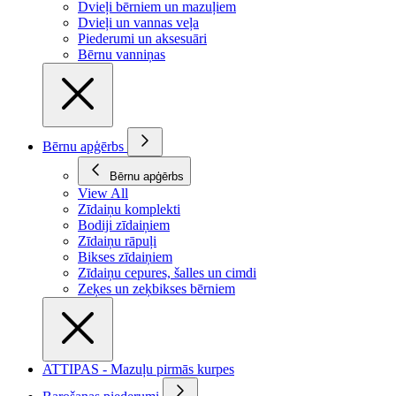
Dvieļi bērniem un mazuļiem
Dvieļi un vannas veļa
Piederumi un aksesuāri
Bērnu vanniņas
Bērnu apģērbs
Bērnu apģērbs
View All
Zīdaiņu komplekti
Bodiji zīdaiņiem
Zīdaiņu rāpuļi
Bikses zīdaiņiem
Zīdaiņu cepures, šalles un cimdi
Zeķes un zeķbikses bērniem
ATTIPAS - Mazuļu pirmās kurpes