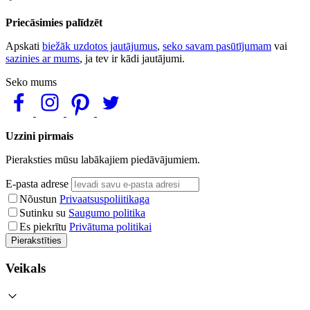
Priecāsimies palīdzēt
Apskati
biežāk uzdotos jautājumus
,
seko savam pasūtījumam
vai
sazinies ar mums
, ja tev ir kādi jautājumi.
Seko mums
Uzzini pirmais
Pieraksties mūsu labākajiem piedāvājumiem.
E-pasta adrese
Nõustun
Privaatsuspoliitikaga
Sutinku su
Saugumo politika
Es piekrītu
Privātuma politikai
Pierakstīties
Veikals