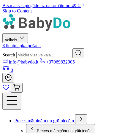
Bezmaksas piegāde uz pakomātu no 49 €
Skip to Content
Veikals
Klientu apkalpošana
Search
info@babydo.lt
+37069832905
0
Preces māmiņām un grūtniecēm
Preces māmiņām un grūtniecēm