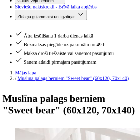
Gultas veļa bērniem
Sieviešu naktskrekli - Brīvā laika apģērbs
Zīdaiņu guļammaisi un ligzdiņas
Ātra izsūtīšana 1 darba dienas laikā
Bezmaksas piegāde uz pakomātu no 49 €
Maksā droši tiešsaistē vai saņemot pasūtījumu
Saņem atlaidi pirmajam pasūtījumam
Mājas lapa
/
Muslīna palags berniem "Sweet bear" (60x120, 70x140)
Muslīna palags berniem
"Sweet bear" (60x120, 70x140)