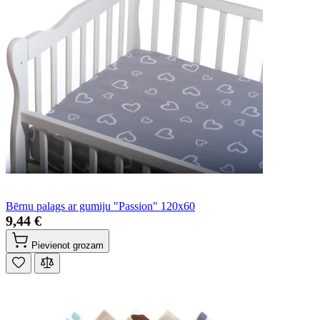
Bērnu palags ar gumiju "Passion" 120x60
9,44 €
Pievienot grozam