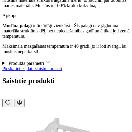
Muslīna materiāla struktūra atgādina merlu, to sauc arī par dubultās
marles materiālu. Muslīns ir 100% kroku kokvilna,
Apkope:
Muslīna palag
i ir ārkārtīgi vienkārši - Šīs palagi nav jāgludina
materiāla struktūras dēļ, bet nepieciešamības gadījumā tikai ļoti zemā
temperatūrā.
Maksimālā mazgāšanas temperatūra ir 40 grādi, jo ir ļoti svarīgi, lai
muslīns nepārkarst!
Produkta parametri
Pieskarieties, lai izlaistu karuseli
Saistītie produkti