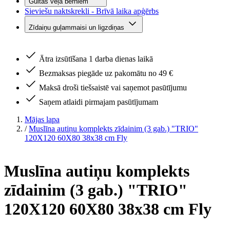
Gultas veļa bērniem
Sieviešu naktskrekli - Brīvā laika apģērbs
Zīdaiņu guļammaisi un ligzdiņas
Ātra izsūtīšana 1 darba dienas laikā
Bezmaksas piegāde uz pakomātu no 49 €
Maksā droši tiešsaistē vai saņemot pasūtījumu
Saņem atlaidi pirmajam pasūtījumam
Mājas lapa
/
Muslīna autiņu komplekts zīdainim (3 gab.) "TRIO"
120X120 60X80 38x38 cm Fly
Muslīna autiņu komplekts
zīdainim (3 gab.) "TRIO"
120X120 60X80 38x38 cm Fly