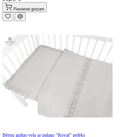
Pievienot grozam
Bērnu gultas veļa ar palags "Royal" pelēks