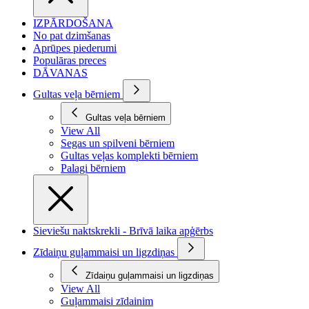
IZPĀRDOŠANA
No pat dzimšanas
Aprūpes piederumi
Populāras preces
DĀVANAS
Gultas veļa bērniem
Gultas veļa bērniem
View All
Segas un spilveni bērniem
Gultas veļas komplekti bērniem
Palagi bērniem
Sieviešu naktskrekli - Brīvā laika apģērbs
Zīdaiņu guļammaisi un ligzdiņas
Zīdaiņu guļammaisi un ligzdiņas
View All
Guļammaisi zīdainim