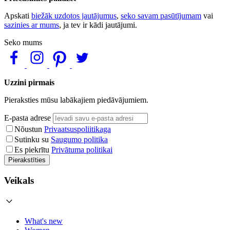
Apskati
biežāk uzdotos jautājumus
,
seko savam pasūtījumam
vai
sazinies ar mums
, ja tev ir kādi jautājumi.
Seko mums
Uzzini pirmais
Pieraksties mūsu labākajiem piedāvājumiem.
E-pasta adrese
Nõustun
Privaatsuspoliitikaga
Sutinku su
Saugumo politika
Es piekrītu
Privātuma politikai
Pierakstīties
Veikals
What's new