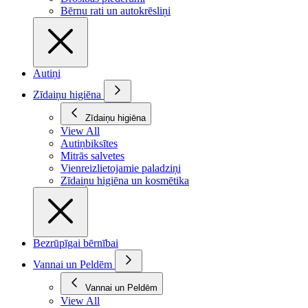
Bērnu rati un autokrēsliņi
Autiņi
Zīdaiņu higiēna
Zīdaiņu higiēna
View All
Autiņbiksītes
Mitrās salvetes
Vienreizlietojamie paladziņi
Zīdaiņu higiēna un kosmētika
Bezrūpīgai bērnībai
Vannai un Peldēm
Vannai un Peldēm
View All