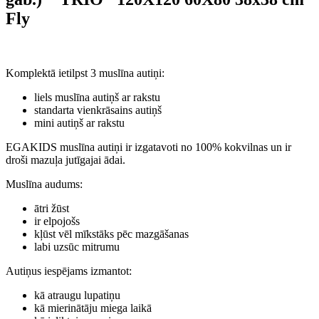
Fly
Komplektā ietilpst 3 muslīna autiņi:
liels muslīna autiņš ar rakstu
standarta vienkrāsains autiņš
mini autiņš ar rakstu
EGAKIDS muslīna autiņi ir izgatavoti no 100% kokvilnas un ir
droši mazuļa jutīgajai ādai.
Muslīna audums:
ātri žūst
ir elpojošs
kļūst vēl mīkstāks pēc mazgāšanas
labi uzsūc mitrumu
Autiņus iespējams izmantot:
kā atraugu lupatiņu
kā mierinātāju miega laikā