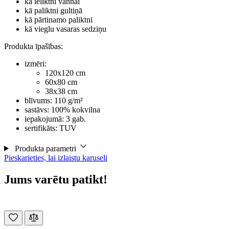
kā ieliktni vannai
kā paliktni gultiņā
kā pārtinamo paliktni
kā vieglu vasaras sedziņu
Produkta īpašības:
izmēri:
120x120 cm
60x80 cm
38x38 cm
blīvums: 110 g/m²
sastāvs: 100% kokvilna
iepakojumā: 3 gab.
sertifikāts: TUV
Produkta parametri
Pieskarieties, lai izlaistu karuseli
Jums varētu patikt!