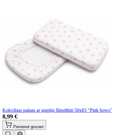
Kokvilnas palags ar gumiju šūpulītim 50x83 "Pink bows"
8,99 €
Pievienot grozam