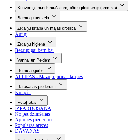
Konvertiņi jaundzimušajiem, bērnu pledi un guļammaisi
Bērnu gultas veļa
Zīdaiņu istaba un mājas drošība
Autiņi
Zīdaiņu higiēna
Bezrūpīgai bērnībai
Vannai un Peldēm
Bērnu apģērbs
ATTIPAS - Mazuļu pirmās kurpes
Barošanas piederumi
Knupīši
Rotaļlietas
IZPĀRDOŠANA
No pat dzimšanas
Aprūpes piederumi
Populāras preces
DĀVANAS