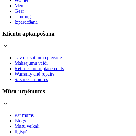
Women
Men
Gear
Training
Izpārdošana
Klientu apkalpošana
Tava pasūtījuma piegāde
Maksājumu veidi
Returns and replacements
Warranty and repairs
Sazinies ar mums
Mūsu uzņēmums
Par mums
Blogs
Mūsu veikali
Ilgtspēja