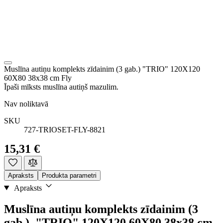
Muslīna autiņu komplekts zīdainim (3 gab.) "TRIO" 120X120
60X80 38x38 cm Fly
Īpaši mīksts muslīna autiņš mazulim.
Nav noliktavā
SKU
727-TRIOSET-FLY-8821
15,31 €
Apraksts
Produkta parametri
Apraksts
Muslīna autiņu komplekts zīdainim (3
gab.) "TRIO" 120X120 60X80 38x38 cm