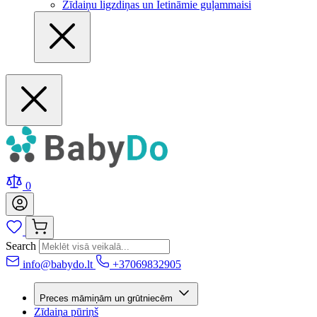
Zīdaiņu ligzdiņas un Ietināmie guļammaisi
0
Search
info@babydo.lt
+37069832905
Preces māmiņām un grūtniecēm
Zīdaiņa pūriņš