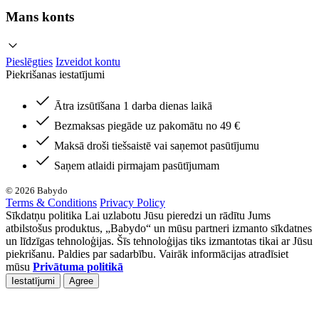
Mans konts
Pieslēgties
Izveidot kontu
Piekrišanas iestatījumi
Ātra izsūtīšana 1 darba dienas laikā
Bezmaksas piegāde uz pakomātu no 49 €
Maksā droši tiešsaistē vai saņemot pasūtījumu
Saņem atlaidi pirmajam pasūtījumam
© 2026 Babydo
Terms & Conditions
Privacy Policy
Sīkdatņu politika Lai uzlabotu Jūsu pieredzi un rādītu Jums
atbilstošus produktus, „Babydo“ un mūsu partneri izmanto sīkdatnes
un līdzīgas tehnoloģijas. Šīs tehnoloģijas tiks izmantotas tikai ar Jūsu
piekrišanu. Paldies par sadarbību. Vairāk informācijas atradīsiet
mūsu
Privātuma politikā
Iestatījumi
Agree