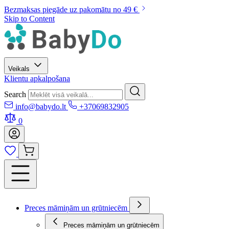
Bezmaksas piegāde uz pakomātu no 49 €
Skip to Content
Veikals
Klientu apkalpošana
Search
info@babydo.lt
+37069832905
0
Preces māmiņām un grūtniecēm
Preces māmiņām un grūtniecēm