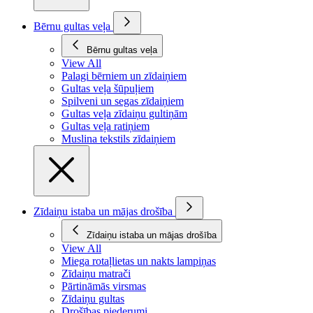
Bērnu gultas veļa
Bērnu gultas veļa
View All
Palagi bērniem un zīdaiņiem
Gultas veļa šūpuļiem
Spilveni un segas zīdaiņiem
Gultas veļa zīdaiņu gultiņām
Gultas veļa ratiņiem
Muslina tekstils zīdaiņiem
Zīdaiņu istaba un mājas drošība
Zīdaiņu istaba un mājas drošība
View All
Miega rotaļlietas un nakts lampiņas
Zīdaiņu matrači
Pārtināmās virsmas
Zīdaiņu gultas
Drošības piederumi