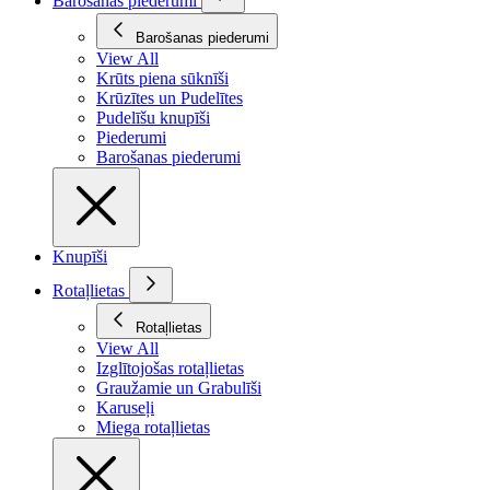
Barošanas piederumi
Barošanas piederumi
View All
Krūts piena sūknīši
Krūzītes un Pudelītes
Pudelīšu knupīši
Piederumi
Barošanas piederumi
Knupīši
Rotaļlietas
Rotaļlietas
View All
Izglītojošas rotaļlietas
Graužamie un Grabulīši
Karuseļi
Miega rotaļlietas