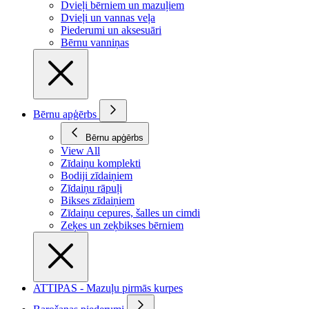
Dvieļi bērniem un mazuļiem
Dvieļi un vannas veļa
Piederumi un aksesuāri
Bērnu vanniņas
Bērnu apģērbs
Bērnu apģērbs
View All
Zīdaiņu komplekti
Bodiji zīdaiņiem
Zīdaiņu rāpuļi
Bikses zīdaiņiem
Zīdaiņu cepures, šalles un cimdi
Zeķes un zeķbikses bērniem
ATTIPAS - Mazuļu pirmās kurpes