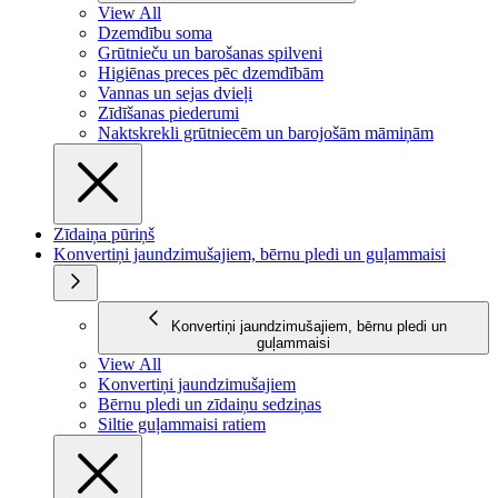
View All
Dzemdību soma
Grūtnieču un barošanas spilveni
Higiēnas preces pēc dzemdībām
Vannas un sejas dvieļi
Zīdīšanas piederumi
Naktskrekli grūtniecēm un barojošām māmiņām
Zīdaiņa pūriņš
Konvertiņi jaundzimušajiem, bērnu pledi un guļammaisi
Konvertiņi jaundzimušajiem, bērnu pledi un
guļammaisi
View All
Konvertiņi jaundzimušajiem
Bērnu pledi un zīdaiņu sedziņas
Siltie guļammaisi ratiem