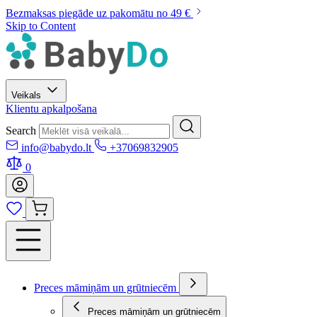
Bezmaksas piegāde uz pakomātu no 49 €
Skip to Content
Veikals
Klientu apkalpošana
Search
info@babydo.lt
+37069832905
0
Preces māmiņām un grūtniecēm
Preces māmiņām un grūtniecēm