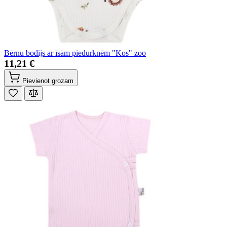
Bērnu bodijs ar īsām piedurknēm "Kos" zoo
11,21 €
Pievienot grozam