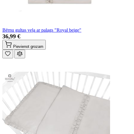
Bērnu gultas veļa ar palags "Royal beige"
36,99 €
Pievienot grozam