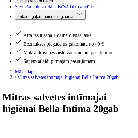
Gultas veļa bērniem
Sieviešu naktskrekli - Brīvā laika apģērbs
Zīdaiņu guļammaisi un ligzdiņas
Ātra izsūtīšana 1 darba dienas laikā
Bezmaksas piegāde uz pakomātu no 49 €
Maksā droši tiešsaistē vai saņemot pasūtījumu
Saņem atlaidi pirmajam pasūtījumam
Mājas lapa
/
Mitras salvetes intīmajai higiēnai Bella Intima 20gab
Mitras salvetes intīmajai
higiēnai Bella Intima 20gab