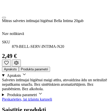
Mitras salvetes intīmajai higiēnai Bella Intima 20gab
Nav noliktavā
SKU
879-BELL-SERV-INTIMA-N20
2,49 €
Apraksts
Produkta parametri
Apraksts
Salvetes intīmajai higiēnai maigi attīra, atsvaidzina ādu un neitralizē
nepatīkamu smaržu. Bez sintētiskiem aromatizētājiem. Bez
parabēniem. Bez alkohola.
Produkta parametri
Pieskarieties, lai izlaistu karuseli
Saistītie produkti