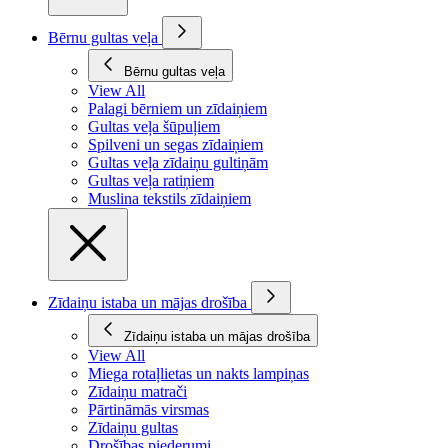
Bērnu gultas veļa
Bērnu gultas veļa
View All
Palagi bērniem un zīdaiņiem
Gultas veļa šūpuļiem
Spilveni un segas zīdaiņiem
Gultas veļa zīdaiņu gultiņām
Gultas veļa ratiņiem
Muslina tekstils zīdaiņiem
Zīdaiņu istaba un mājas drošība
Zīdaiņu istaba un mājas drošība
View All
Miega rotaļlietas un nakts lampiņas
Zīdaiņu matrači
Pārtināmās virsmas
Zīdaiņu gultas
Drošības piederumi