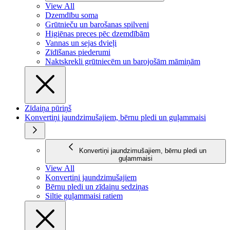
View All
Dzemdību soma
Grūtnieču un barošanas spilveni
Higiēnas preces pēc dzemdībām
Vannas un sejas dvieļi
Zīdīšanas piederumi
Naktskrekli grūtniecēm un barojošām māmiņām
Zīdaiņa pūriņš
Konvertiņi jaundzimušajiem, bērnu pledi un guļammaisi
Konvertiņi jaundzimušajiem, bērnu pledi un
guļammaisi
View All
Konvertiņi jaundzimušajiem
Bērnu pledi un zīdaiņu sedziņas
Siltie guļammaisi ratiem