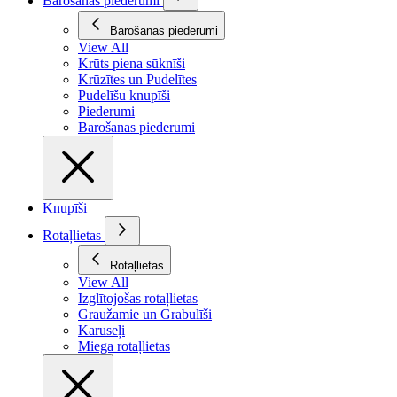
Barošanas piederumi
Barošanas piederumi
View All
Krūts piena sūknīši
Krūzītes un Pudelītes
Pudelīšu knupīši
Piederumi
Barošanas piederumi
Knupīši
Rotaļlietas
Rotaļlietas
View All
Izglītojošas rotaļlietas
Graužamie un Grabulīši
Karuseļi
Miega rotaļlietas