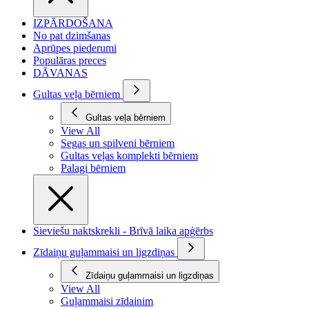
IZPĀRDOŠANA
No pat dzimšanas
Aprūpes piederumi
Populāras preces
DĀVANAS
Gultas veļa bērniem
Gultas veļa bērniem
View All
Segas un spilveni bērniem
Gultas veļas komplekti bērniem
Palagi bērniem
Sieviešu naktskrekli - Brīvā laika apģērbs
Zīdaiņu guļammaisi un ligzdiņas
Zīdaiņu guļammaisi un ligzdiņas
View All
Guļammaisi zīdainim