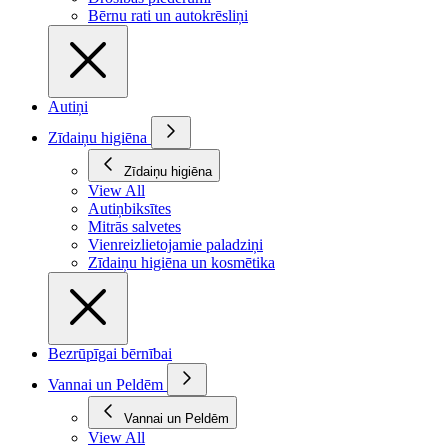
Bērnu rati un autokrēsliņi
Autiņi
Zīdaiņu higiēna
Zīdaiņu higiēna
View All
Autiņbiksītes
Mitrās salvetes
Vienreizlietojamie paladziņi
Zīdaiņu higiēna un kosmētika
Bezrūpīgai bērnībai
Vannai un Peldēm
Vannai un Peldēm
View All