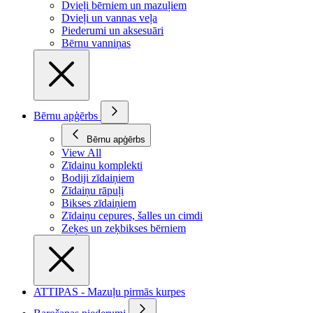
Dvieļi bērniem un mazuļiem
Dvieļi un vannas veļa
Piederumi un aksesuāri
Bērnu vanniņas
Bērnu apģērbs
Bērnu apģērbs
View All
Zīdaiņu komplekti
Bodiji zīdaiņiem
Zīdaiņu rāpuļi
Bikses zīdaiņiem
Zīdaiņu cepures, šalles un cimdi
Zeķes un zeķbikses bērniem
ATTIPAS - Mazuļu pirmās kurpes