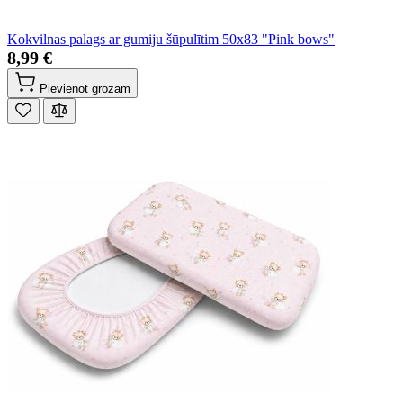
Kokvilnas palags ar gumiju šūpulītim 50x83 "Pink bows"
8,99 €
Pievienot grozam