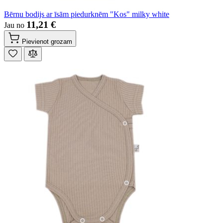
Bērnu bodijs ar īsām piedurknēm "Kos" milky white
11,21 €
Jau no
Pievienot grozam