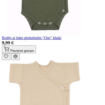
Bodijs ar īsām piedurknēm "One" khaki
9,99 €
Pievienot grozam