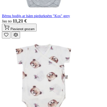
Bērnu bodijs ar īsām piedurknēm "Kos" grey
11,21 €
Jau no
Pievienot grozam