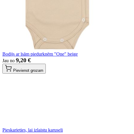
Bodijs ar īsām piedurknēm "One" beige
9,20 €
Jau no
Pievienot grozam
Pieskarieties, lai izlaistu karuseli