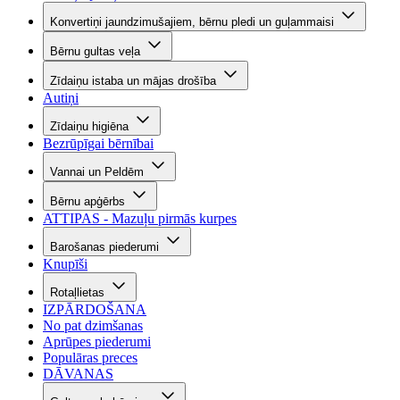
Konvertiņi jaundzimušajiem, bērnu pledi un guļammaisi
Bērnu gultas veļa
Zīdaiņu istaba un mājas drošība
Autiņi
Zīdaiņu higiēna
Bezrūpīgai bērnībai
Vannai un Peldēm
Bērnu apģērbs
ATTIPAS - Mazuļu pirmās kurpes
Barošanas piederumi
Knupīši
Rotaļlietas
IZPĀRDOŠANA
No pat dzimšanas
Aprūpes piederumi
Populāras preces
DĀVANAS