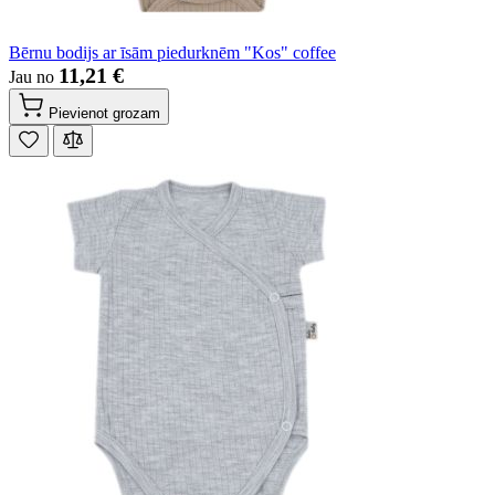
Bērnu bodijs ar īsām piedurknēm "Kos" coffee
11,21 €
Jau no
Pievienot grozam