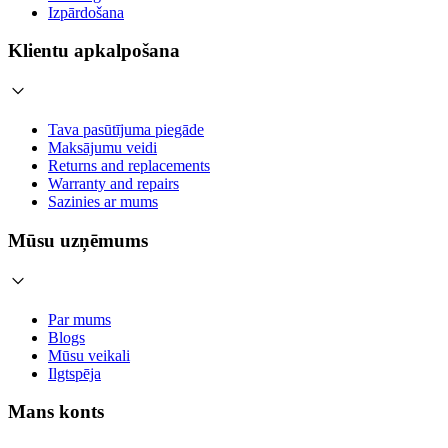
Izpārdošana
Klientu apkalpošana
Tava pasūtījuma piegāde
Maksājumu veidi
Returns and replacements
Warranty and repairs
Sazinies ar mums
Mūsu uzņēmums
Par mums
Blogs
Mūsu veikali
Ilgtspēja
Mans konts