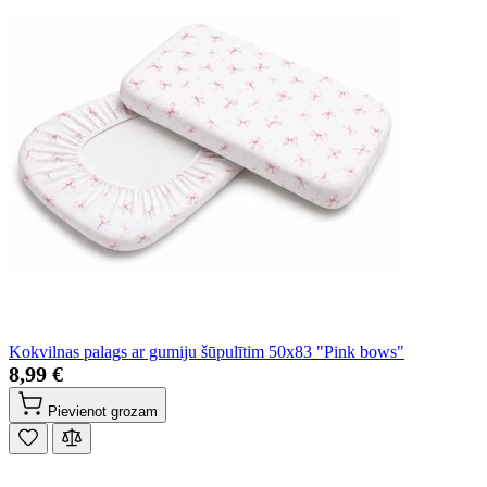
Kokvilnas palags ar gumiju šūpulītim 50x83 "Pink bows"
8,99 €
Pievienot grozam