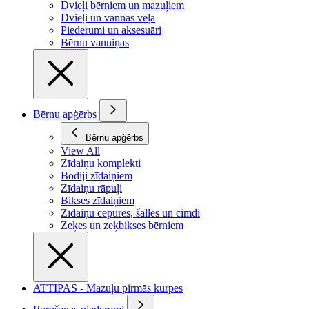
Dvieļi bērniem un mazuļiem
Dvieļi un vannas veļa
Piederumi un aksesuāri
Bērnu vanniņas
Bērnu apģērbs
Bērnu apģērbs
View All
Zīdaiņu komplekti
Bodiji zīdaiņiem
Zīdaiņu rāpuļi
Bikses zīdaiņiem
Zīdaiņu cepures, šalles un cimdi
Zeķes un zeķbikses bērniem
ATTIPAS - Mazuļu pirmās kurpes