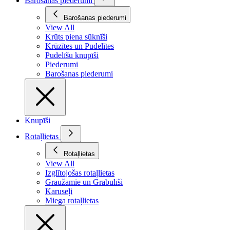
Barošanas piederumi
Barošanas piederumi
View All
Krūts piena sūknīši
Krūzītes un Pudelītes
Pudelīšu knupīši
Piederumi
Barošanas piederumi
Knupīši
Rotaļlietas
Rotaļlietas
View All
Izglītojošas rotaļlietas
Graužamie un Grabulīši
Karuseļi
Miega rotaļlietas