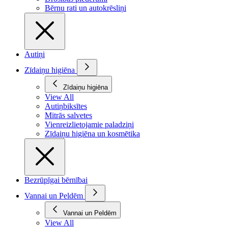
Bērnu rati un autokrēsliņi
Autiņi
Zīdaiņu higiēna
Zīdaiņu higiēna
View All
Autiņbiksītes
Mitrās salvetes
Vienreizlietojamie paladziņi
Zīdaiņu higiēna un kosmētika
Bezrūpīgai bērnībai
Vannai un Peldēm
Vannai un Peldēm
View All