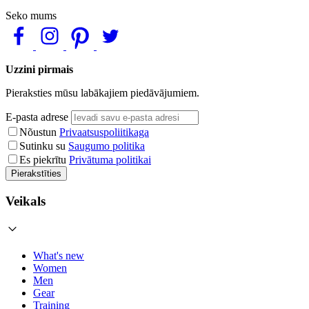
Seko mums
Uzzini pirmais
Pieraksties mūsu labākajiem piedāvājumiem.
E-pasta adrese
Nõustun
Privaatsuspoliitikaga
Sutinku su
Saugumo politika
Es piekrītu
Privātuma politikai
Pierakstīties
Veikals
What's new
Women
Men
Gear
Training