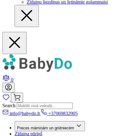
Zīdaiņu ligzdiņas un Ietināmie guļammaisi
0
Search
info@babydo.lt
+37069832905
Preces māmiņām un grūtniecēm
Zīdaiņa pūriņš