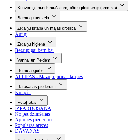
Konvertiņi jaundzimušajiem, bērnu pledi un guļammaisi
Bērnu gultas veļa
Zīdaiņu istaba un mājas drošība
Autiņi
Zīdaiņu higiēna
Bezrūpīgai bērnībai
Vannai un Peldēm
Bērnu apģērbs
ATTIPAS - Mazuļu pirmās kurpes
Barošanas piederumi
Knupīši
Rotaļlietas
IZPĀRDOŠANA
No pat dzimšanas
Aprūpes piederumi
Populāras preces
DĀVANAS