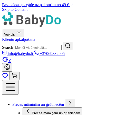
Bezmaksas piegāde uz pakomātu no 49 €
Skip to Content
Veikals
Klientu apkalpošana
Search
info@babydo.lt
+37069832905
0
Preces māmiņām un grūtniecēm
Preces māmiņām un grūtniecēm