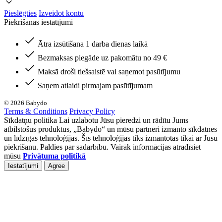
Pieslēgties
Izveidot kontu
Piekrišanas iestatījumi
Ātra izsūtīšana 1 darba dienas laikā
Bezmaksas piegāde uz pakomātu no 49 €
Maksā droši tiešsaistē vai saņemot pasūtījumu
Saņem atlaidi pirmajam pasūtījumam
© 2026 Babydo
Terms & Conditions
Privacy Policy
Sīkdatņu politika Lai uzlabotu Jūsu pieredzi un rādītu Jums
atbilstošus produktus, „Babydo“ un mūsu partneri izmanto sīkdatnes
un līdzīgas tehnoloģijas. Šīs tehnoloģijas tiks izmantotas tikai ar Jūsu
piekrišanu. Paldies par sadarbību. Vairāk informācijas atradīsiet
mūsu
Privātuma politikā
Iestatījumi
Agree