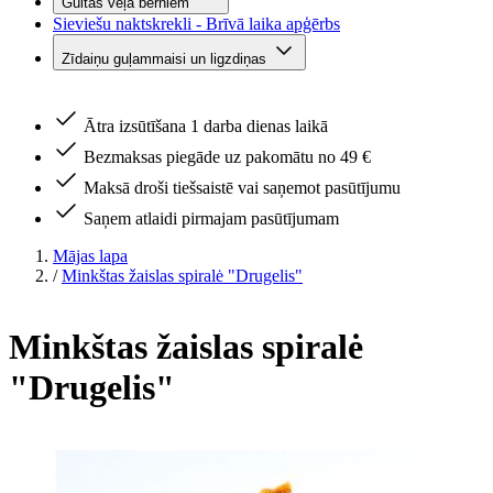
Gultas veļa bērniem
Sieviešu naktskrekli - Brīvā laika apģērbs
Zīdaiņu guļammaisi un ligzdiņas
Ātra izsūtīšana 1 darba dienas laikā
Bezmaksas piegāde uz pakomātu no 49 €
Maksā droši tiešsaistē vai saņemot pasūtījumu
Saņem atlaidi pirmajam pasūtījumam
Mājas lapa
/
Minkštas žaislas spiralė "Drugelis"
Minkštas žaislas spiralė
"Drugelis"