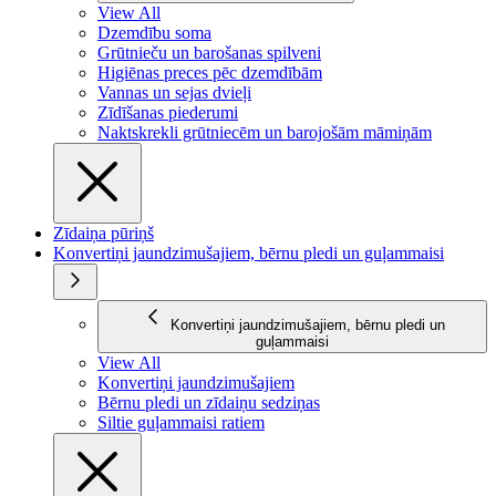
View All
Dzemdību soma
Grūtnieču un barošanas spilveni
Higiēnas preces pēc dzemdībām
Vannas un sejas dvieļi
Zīdīšanas piederumi
Naktskrekli grūtniecēm un barojošām māmiņām
Zīdaiņa pūriņš
Konvertiņi jaundzimušajiem, bērnu pledi un guļammaisi
Konvertiņi jaundzimušajiem, bērnu pledi un
guļammaisi
View All
Konvertiņi jaundzimušajiem
Bērnu pledi un zīdaiņu sedziņas
Siltie guļammaisi ratiem