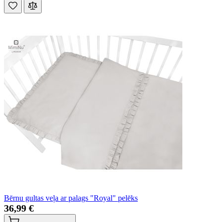
Bērnu gultas veļa ar palags "Royal" pelēks
36,99 €