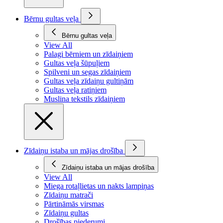
Bērnu gultas veļa
Bērnu gultas veļa
View All
Palagi bērniem un zīdaiņiem
Gultas veļa šūpuļiem
Spilveni un segas zīdaiņiem
Gultas veļa zīdaiņu gultiņām
Gultas veļa ratiņiem
Muslina tekstils zīdaiņiem
Zīdaiņu istaba un mājas drošība
Zīdaiņu istaba un mājas drošība
View All
Miega rotaļlietas un nakts lampiņas
Zīdaiņu matrači
Pārtināmās virsmas
Zīdaiņu gultas
Drošības piederumi