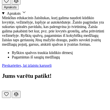
Apraksts
Apraksts
Minkštas edukacinis žaisliukas, kurį galima naudoti kūdikio
lovytėje, vežimėlyje, lopšyje ar autokėduteje. Žaislo pagrindas yra
sukurtas spiralės pavidalu, kas palengvina jo tvirtinimą. Žaisla
galima pakabinti bet kur, pvz. prie lovytės grotelių, arba pritvirtinti
vežimėlyje. Ryškių spalvų, pagamintas iš kokybiškų medžiagų
žaislas taps geriausių Jūsų mažylio draugu, padės suvokti įvairių
medžiagų pojutį, garsus, atskirti spalvas ir įvairias formas.
Ryškios spalvos traukia kūdikio dėmesį
Pagamintas iš saugių medžiagų
Pieskarieties, lai izlaistu karuseli
Jums varētu patikt!