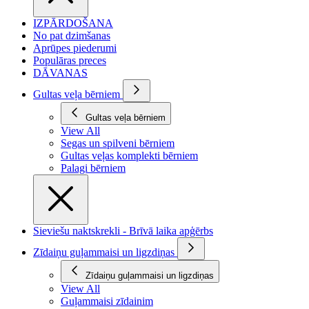
IZPĀRDOŠANA
No pat dzimšanas
Aprūpes piederumi
Populāras preces
DĀVANAS
Gultas veļa bērniem
Gultas veļa bērniem
View All
Segas un spilveni bērniem
Gultas veļas komplekti bērniem
Palagi bērniem
Sieviešu naktskrekli - Brīvā laika apģērbs
Zīdaiņu guļammaisi un ligzdiņas
Zīdaiņu guļammaisi un ligzdiņas
View All
Guļammaisi zīdainim