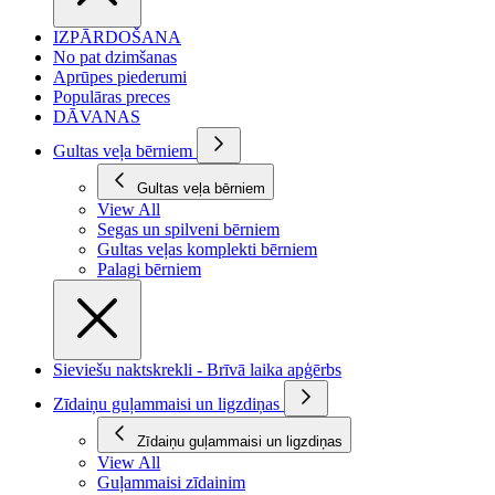
IZPĀRDOŠANA
No pat dzimšanas
Aprūpes piederumi
Populāras preces
DĀVANAS
Gultas veļa bērniem
Gultas veļa bērniem
View All
Segas un spilveni bērniem
Gultas veļas komplekti bērniem
Palagi bērniem
Sieviešu naktskrekli - Brīvā laika apģērbs
Zīdaiņu guļammaisi un ligzdiņas
Zīdaiņu guļammaisi un ligzdiņas
View All
Guļammaisi zīdainim