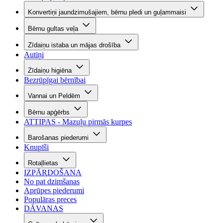
Konvertiņi jaundzimušajiem, bērnu pledi un guļammaisi
Bērnu gultas veļa
Zīdaiņu istaba un mājas drošība
Autiņi
Zīdaiņu higiēna
Bezrūpīgai bērnībai
Vannai un Peldēm
Bērnu apģērbs
ATTIPAS - Mazuļu pirmās kurpes
Barošanas piederumi
Knupīši
Rotaļlietas
IZPĀRDOŠANA
No pat dzimšanas
Aprūpes piederumi
Populāras preces
DĀVANAS