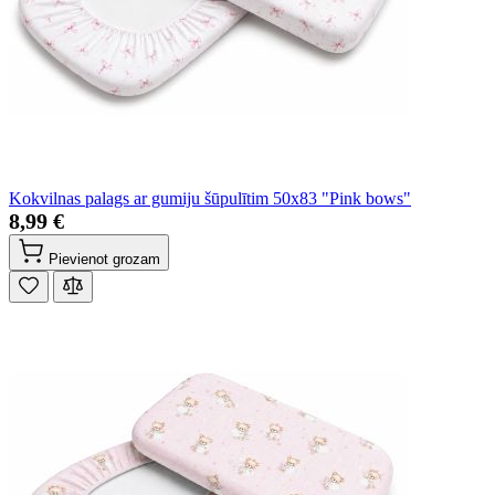
Kokvilnas palags ar gumiju šūpulītim 50x83 "Pink bows"
8,99 €
Pievienot grozam