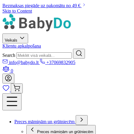
Bezmaksas piegāde uz pakomātu no 49 €
Skip to Content
Veikals
Klientu apkalpošana
Search
info@babydo.lt
+37069832905
0
Preces māmiņām un grūtniecēm
Preces māmiņām un grūtniecēm