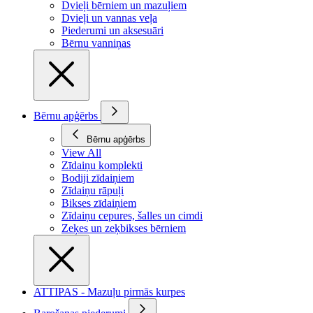
Dvieļi bērniem un mazuļiem
Dvieļi un vannas veļa
Piederumi un aksesuāri
Bērnu vanniņas
Bērnu apģērbs
Bērnu apģērbs
View All
Zīdaiņu komplekti
Bodiji zīdaiņiem
Zīdaiņu rāpuļi
Bikses zīdaiņiem
Zīdaiņu cepures, šalles un cimdi
Zeķes un zeķbikses bērniem
ATTIPAS - Mazuļu pirmās kurpes