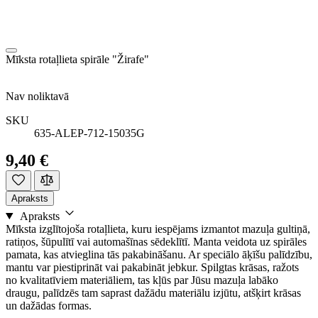
Mīksta rotaļlieta spirāle "Žirafe"
Nav noliktavā
SKU
635-ALEP-712-15035G
9,40 €
Apraksts
Apraksts
Mīksta izglītojoša rotaļlieta, kuru iespējams izmantot mazuļa gultiņā,
ratiņos, šūpulītī vai automašīnas sēdeklītī. Manta veidota uz spirāles
pamata, kas atvieglina tās pakabināšanu. Ar speciālo āķīšu palīdzību,
mantu var piestiprināt vai pakabināt jebkur. Spilgtas krāsas, ražots
no kvalitatīviem materiāliem, tas kļūs par Jūsu mazuļa labāko
draugu, palīdzēs tam saprast dažādu materiālu izjūtu, atšķirt krāsas
un dažādas formas.