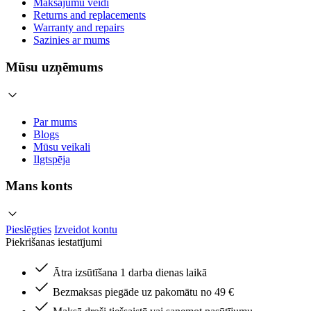
Maksājumu veidi
Returns and replacements
Warranty and repairs
Sazinies ar mums
Mūsu uzņēmums
Par mums
Blogs
Mūsu veikali
Ilgtspēja
Mans konts
Pieslēgties
Izveidot kontu
Piekrišanas iestatījumi
Ātra izsūtīšana 1 darba dienas laikā
Bezmaksas piegāde uz pakomātu no 49 €