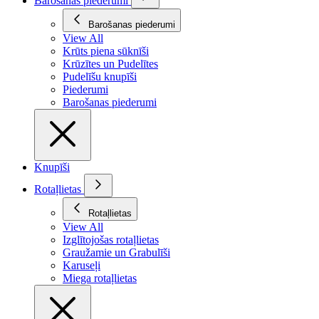
Barošanas piederumi
Barošanas piederumi
View All
Krūts piena sūknīši
Krūzītes un Pudelītes
Pudelīšu knupīši
Piederumi
Barošanas piederumi
Knupīši
Rotaļlietas
Rotaļlietas
View All
Izglītojošas rotaļlietas
Graužamie un Grabulīši
Karuseļi
Miega rotaļlietas