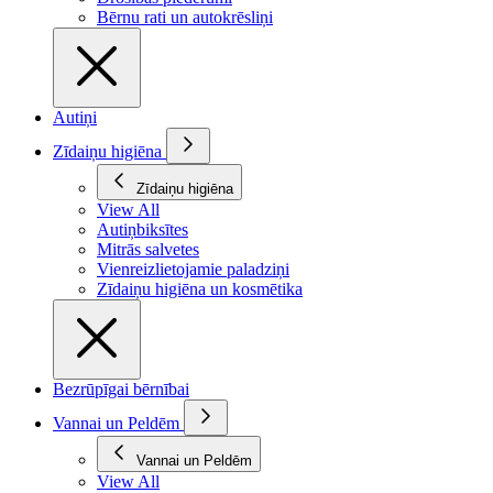
Bērnu rati un autokrēsliņi
Autiņi
Zīdaiņu higiēna
Zīdaiņu higiēna
View All
Autiņbiksītes
Mitrās salvetes
Vienreizlietojamie paladziņi
Zīdaiņu higiēna un kosmētika
Bezrūpīgai bērnībai
Vannai un Peldēm
Vannai un Peldēm
View All