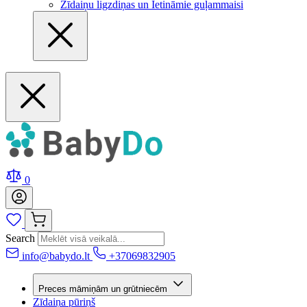
Zīdaiņu ligzdiņas un Ietināmie guļammaisi
0
Search
info@babydo.lt
+37069832905
Preces māmiņām un grūtniecēm
Zīdaiņa pūriņš