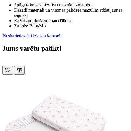
Spilgtas krāsas piesaista mazuļa uzmanību.
Dažādi materiāli un virsmas palīdzēs mazulim atklāt jaunas
sajūtas.
Ražots no drošiem materiāliem.
Zīmols: BabyMix
Pieskarieties, lai izlaistu karuseli
Jums varētu patikt!