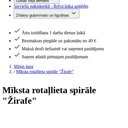
Gultas veļa bērniem
Sieviešu naktskrekli - Brīvā laika apģērbs
Zīdaiņu guļammaisi un ligzdiņas
Ātra izsūtīšana 1 darba dienas laikā
Bezmaksas piegāde uz pakomātu no 49 €
Maksā droši tiešsaistē vai saņemot pasūtījumu
Saņem atlaidi pirmajam pasūtījumam
Mājas lapa
/
Mīksta rotaļlieta spirāle "Žirafe"
Mīksta rotaļlieta spirāle
"Žirafe"