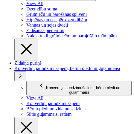
View All
Dzemdību soma
Grūtnieču un barošanas spilveni
Higiēnas preces pēc dzemdībām
Vannas un sejas dvieļi
Zīdīšanas piederumi
Naktskrekli grūtniecēm un barojošām māmiņām
Zīdaiņa pūriņš
Konvertiņi jaundzimušajiem, bērnu pledi un guļammaisi
Konvertiņi jaundzimušajiem, bērnu pledi un
guļammaisi
View All
Konvertiņi jaundzimušajiem
Bērnu pledi un zīdaiņu sedziņas
Siltie guļammaisi ratiem