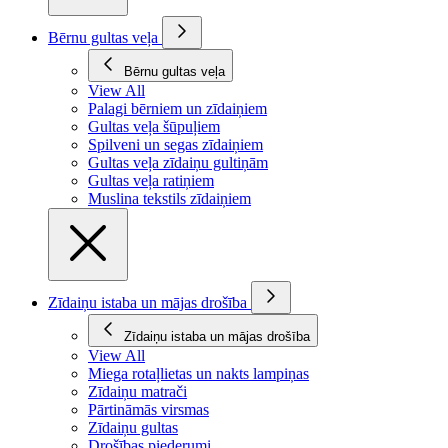
Bērnu gultas veļa
Bērnu gultas veļa
View All
Palagi bērniem un zīdaiņiem
Gultas veļa šūpuļiem
Spilveni un segas zīdaiņiem
Gultas veļa zīdaiņu gultiņām
Gultas veļa ratiņiem
Muslina tekstils zīdaiņiem
Zīdaiņu istaba un mājas drošība
Zīdaiņu istaba un mājas drošība
View All
Miega rotaļlietas un nakts lampiņas
Zīdaiņu matrači
Pārtināmās virsmas
Zīdaiņu gultas
Drošības piederumi