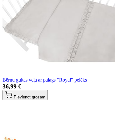
Bērnu gultas veļa ar palags "Royal" pelēks
36,99 €
Pievienot grozam