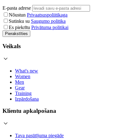
E-pasta adrese
Nõustun
Privaatsuspoliitikaga
Sutinku su
Saugumo politika
Es piekrītu
Privātuma politikai
Pierakstīties
Veikals
What's new
Women
Men
Gear
Training
Izpārdošana
Klientu apkalpošana
Tava pasūtījuma piegāde