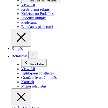
Barošanas piederumi
View All
Krūts piena sūknīši
Krūzītes un Pudelītes
Pudelīšu knupīši
Piederumi
Barošanas piederumi
Knupīši
Rotaļlietas
Rotaļlietas
View All
Izglītojošas rotaļlietas
Graužamie un Grabulīši
Karuseļi
Miega rotaļlietas