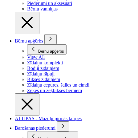
Piederumi un aksesuāri
Bērnu vanniņas
Bērnu apģērbs
Bērnu apģērbs
View All
Zīdaiņu komplekti
Bodiji zīdaiņiem
Zīdaiņu rāpuļi
Bikses zīdaiņiem
Zīdaiņu cepures, šalles un cimdi
Zeķes un zeķbikses bērniem
ATTIPAS - Mazuļu pirmās kurpes
Barošanas piederumi