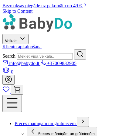
Bezmaksas piegāde uz pakomātu no 49 €
Skip to Content
Veikals
Klientu apkalpošana
Search
info@babydo.lt
+37069832905
0
Preces māmiņām un grūtniecēm
Preces māmiņām un grūtniecēm