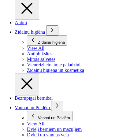
Autiņi
Zīdaiņu higiēna
Zīdaiņu higiēna
View All
Autiņbiksītes
Mitrās salvetes
Vienreizlietojamie paladziņi
Zīdaiņu higiēna un kosmētika
Bezrūpīgai bērnībai
Vannai un Peldēm
Vannai un Peldēm
View All
Dvieļi bērniem un mazuļiem
Dvieļi un vannas veļa