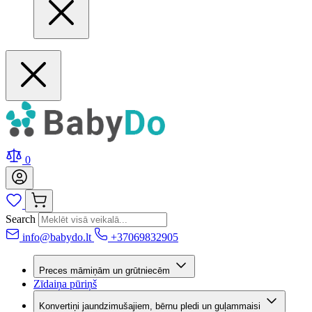
0
Search
info@babydo.lt
+37069832905
Preces māmiņām un grūtniecēm
Zīdaiņa pūriņš
Konvertiņi jaundzimušajiem, bērnu pledi un guļammaisi