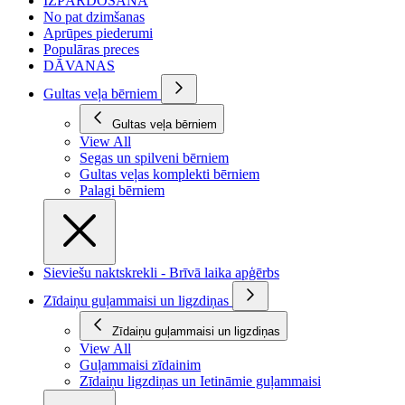
IZPĀRDOŠANA
No pat dzimšanas
Aprūpes piederumi
Populāras preces
DĀVANAS
Gultas veļa bērniem
Gultas veļa bērniem
View All
Segas un spilveni bērniem
Gultas veļas komplekti bērniem
Palagi bērniem
Sieviešu naktskrekli - Brīvā laika apģērbs
Zīdaiņu guļammaisi un ligzdiņas
Zīdaiņu guļammaisi un ligzdiņas
View All
Guļammaisi zīdainim
Zīdaiņu ligzdiņas un Ietināmie guļammaisi