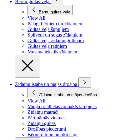
Bērnu gultas veļa
Bērnu gultas veļa
View All
Palagi bērniem un zīdaiņiem
Gultas veļa šūpuļiem
Spilveni un segas zīdaiņiem
Gultas veļa zīdaiņu gultiņām
Gultas veļa ratiņiem
Muslina tekstils zīdaiņiem
Zīdaiņu istaba un mājas drošība
Zīdaiņu istaba un mājas drošība
View All
Miega rotaļlietas un nakts lampiņas
Zīdaiņu matrači
Pārtināmās virsmas
Zīdaiņu gultas
Drošības piederumi
Bērnu rati un autokrēsliņi