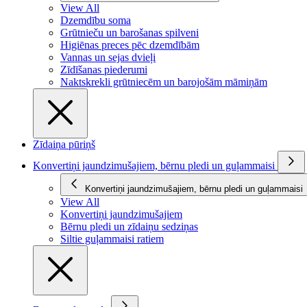
View All
Dzemdību soma
Grūtnieču un barošanas spilveni
Higiēnas preces pēc dzemdībām
Vannas un sejas dvieļi
Zīdīšanas piederumi
Naktskrekli grūtniecēm un barojošām māmiņām
Zīdaiņa pūriņš
Konvertiņi jaundzimušajiem, bērnu pledi un guļammaisi
Konvertiņi jaundzimušajiem, bērnu pledi un guļammaisi
View All
Konvertiņi jaundzimušajiem
Bērnu pledi un zīdaiņu sedziņas
Siltie guļammaisi ratiem