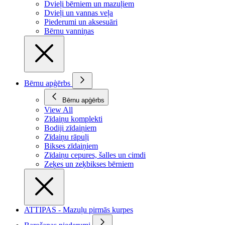
Dvieļi bērniem un mazuļiem
Dvieļi un vannas veļa
Piederumi un aksesuāri
Bērnu vanniņas
Bērnu apģērbs
Bērnu apģērbs
View All
Zīdaiņu komplekti
Bodiji zīdaiņiem
Zīdaiņu rāpuļi
Bikses zīdaiņiem
Zīdaiņu cepures, šalles un cimdi
Zeķes un zeķbikses bērniem
ATTIPAS - Mazuļu pirmās kurpes