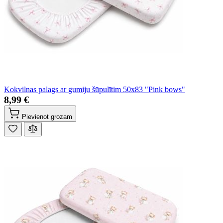
Kokvilnas palags ar gumiju šūpulītim 50x83 "Pink bows"
8,99 €
Pievienot grozam