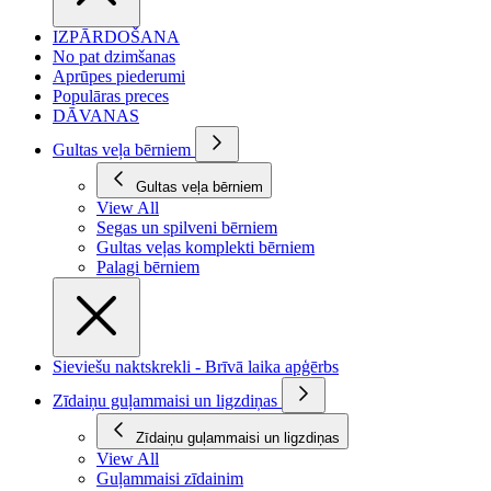
IZPĀRDOŠANA
No pat dzimšanas
Aprūpes piederumi
Populāras preces
DĀVANAS
Gultas veļa bērniem
Gultas veļa bērniem
View All
Segas un spilveni bērniem
Gultas veļas komplekti bērniem
Palagi bērniem
Sieviešu naktskrekli - Brīvā laika apģērbs
Zīdaiņu guļammaisi un ligzdiņas
Zīdaiņu guļammaisi un ligzdiņas
View All
Guļammaisi zīdainim