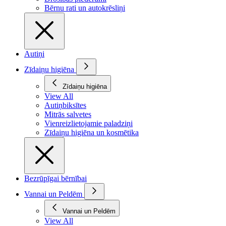
Bērnu rati un autokrēsliņi
Autiņi
Zīdaiņu higiēna
Zīdaiņu higiēna
View All
Autiņbiksītes
Mitrās salvetes
Vienreizlietojamie paladziņi
Zīdaiņu higiēna un kosmētika
Bezrūpīgai bērnībai
Vannai un Peldēm
Vannai un Peldēm
View All