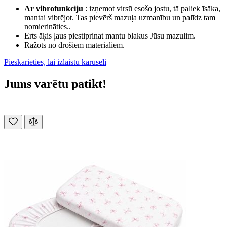
Ar vibrofunkciju
: izņemot virsū esošo jostu, tā paliek īsāka,
mantai vibrējot. Tas pievērš mazuļa uzmanību un palīdz tam
nomierināties..
Ērts āķis ļaus piestiprinat mantu blakus Jūsu mazulim.
Ražots no drošiem materiāliem.
Pieskarieties, lai izlaistu karuseli
Jums varētu patikt!