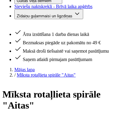
Gultas veļa bērniem
Sieviešu naktskrekli - Brīvā laika apģērbs
Zīdaiņu guļammaisi un ligzdiņas
Ātra izsūtīšana 1 darba dienas laikā
Bezmaksas piegāde uz pakomātu no 49 €
Maksā droši tiešsaistē vai saņemot pasūtījumu
Saņem atlaidi pirmajam pasūtījumam
Mājas lapa
/
Mīksta rotaļlieta spirāle "Aitas"
Mīksta rotaļlieta spirāle
"Aitas"