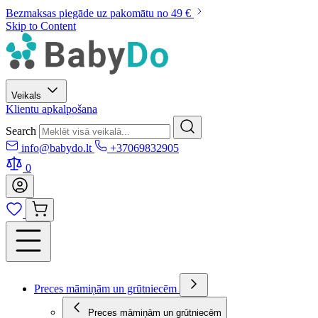
Bezmaksas piegāde uz pakomātu no 49 €
Skip to Content
Veikals
Klientu apkalpošana
Search
info@babydo.lt
+37069832905
0
Preces māmiņām un grūtniecēm
Preces māmiņām un grūtniecēm