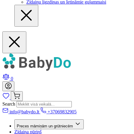
Zīdaiņu ligzdiņas un Ietināmie guļammaisi
0
Search
info@babydo.lt
+37069832905
Preces māmiņām un grūtniecēm
Zīdaiņa pūriņš