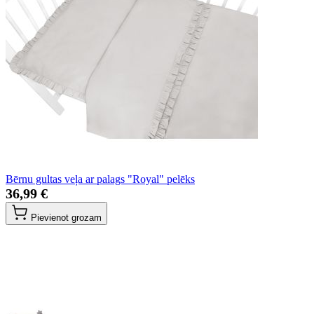
Bērnu gultas veļa ar palags "Royal" pelēks
36,99 €
Pievienot grozam