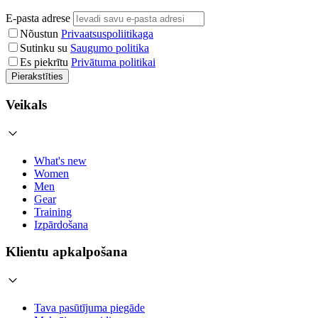
E-pasta adrese
Nõustun
Privaatsuspoliitikaga
Sutinku su
Saugumo politika
Es piekrītu
Privātuma politikai
Pierakstīties
Veikals
What's new
Women
Men
Gear
Training
Izpārdošana
Klientu apkalpošana
Tava pasūtījuma piegāde