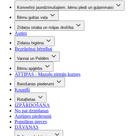
Konvertiņi jaundzimušajiem, bērnu pledi un guļammaisi
Bērnu gultas veļa
Zīdaiņu istaba un mājas drošība
Autiņi
Zīdaiņu higiēna
Bezrūpīgai bērnībai
Vannai un Peldēm
Bērnu apģērbs
ATTIPAS - Mazuļu pirmās kurpes
Barošanas piederumi
Knupīši
Rotaļlietas
IZPĀRDOŠANA
No pat dzimšanas
Aprūpes piederumi
Populāras preces
DĀVANAS