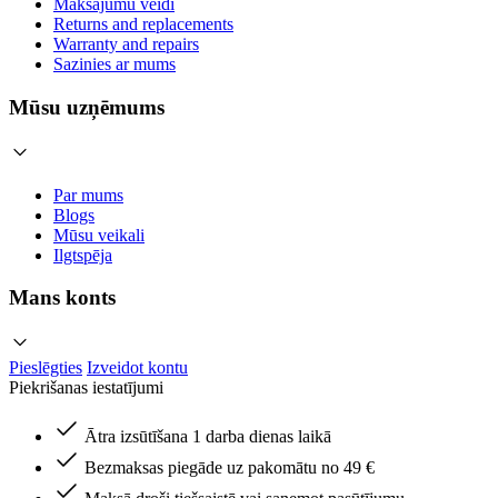
Maksājumu veidi
Returns and replacements
Warranty and repairs
Sazinies ar mums
Mūsu uzņēmums
Par mums
Blogs
Mūsu veikali
Ilgtspēja
Mans konts
Pieslēgties
Izveidot kontu
Piekrišanas iestatījumi
Ātra izsūtīšana 1 darba dienas laikā
Bezmaksas piegāde uz pakomātu no 49 €