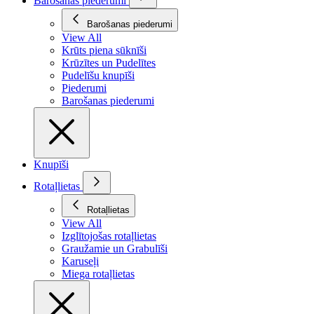
Barošanas piederumi
Barošanas piederumi
View All
Krūts piena sūknīši
Krūzītes un Pudelītes
Pudelīšu knupīši
Piederumi
Barošanas piederumi
Knupīši
Rotaļlietas
Rotaļlietas
View All
Izglītojošas rotaļlietas
Graužamie un Grabulīši
Karuseļi
Miega rotaļlietas