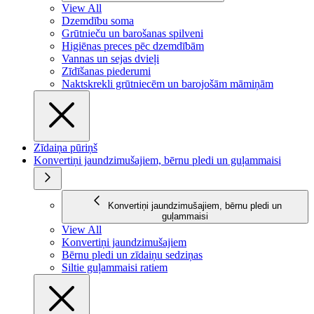
View All
Dzemdību soma
Grūtnieču un barošanas spilveni
Higiēnas preces pēc dzemdībām
Vannas un sejas dvieļi
Zīdīšanas piederumi
Naktskrekli grūtniecēm un barojošām māmiņām
Zīdaiņa pūriņš
Konvertiņi jaundzimušajiem, bērnu pledi un guļammaisi
Konvertiņi jaundzimušajiem, bērnu pledi un
guļammaisi
View All
Konvertiņi jaundzimušajiem
Bērnu pledi un zīdaiņu sedziņas
Siltie guļammaisi ratiem