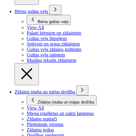
Bērnu gultas veļa
Bērnu gultas veļa
View All
Palagi bērniem un zīdaiņiem
Gultas veļa šūpuļiem
Spilveni un segas zīdaiņiem
Gultas veļa zīdaiņu gultiņām
Gultas veļa ratiņiem
Muslina tekstils zīdaiņiem
Zīdaiņu istaba un mājas drošība
Zīdaiņu istaba un mājas drošība
View All
Miega rotaļlietas un nakts lampiņas
Zīdaiņu matrači
Pārtināmās virsmas
Zīdaiņu gultas
Drošības piederumi