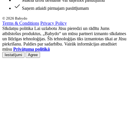
Maksā droši tiešsaistē vai saņemot pasūtījumu
Saņem atlaidi pirmajam pasūtījumam
© 2026 Babydo
Terms & Conditions
Privacy Policy
Sīkdatņu politika Lai uzlabotu Jūsu pieredzi un rādītu Jums
atbilstošus produktus, „Babydo“ un mūsu partneri izmanto sīkdatnes
un līdzīgas tehnoloģijas. Šīs tehnoloģijas tiks izmantotas tikai ar Jūsu
piekrišanu. Paldies par sadarbību. Vairāk informācijas atradīsiet
mūsu
Privātuma politikā
Iestatījumi
Agree