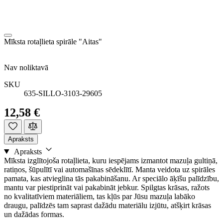
Mīksta rotaļlieta spirāle "Aitas"
Nav noliktavā
SKU
635-SILLO-3103-29605
12,58 €
Apraksts
Apraksts
Mīksta izglītojoša rotaļlieta, kuru iespējams izmantot mazuļa gultiņā,
ratiņos, šūpulītī vai automašīnas sēdeklītī. Manta veidota uz spirāles
pamata, kas atvieglina tās pakabināšanu. Ar speciālo āķīšu palīdzību,
mantu var piestiprināt vai pakabināt jebkur. Spilgtas krāsas, ražots
no kvalitatīviem materiāliem, tas kļūs par Jūsu mazuļa labāko
draugu, palīdzēs tam saprast dažādu materiālu izjūtu, atšķirt krāsas
un dažādas formas.