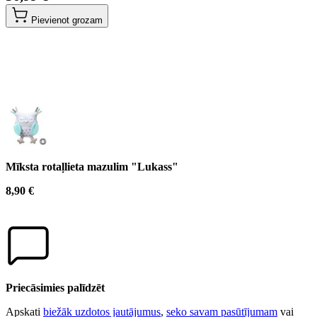
Pievienot grozam
Mīksta rotaļlieta mazulim "Lukass"
8,90 €
Priecāsimies palīdzēt
Apskati
biežāk uzdotos jautājumus
,
seko savam pasūtījumam
vai