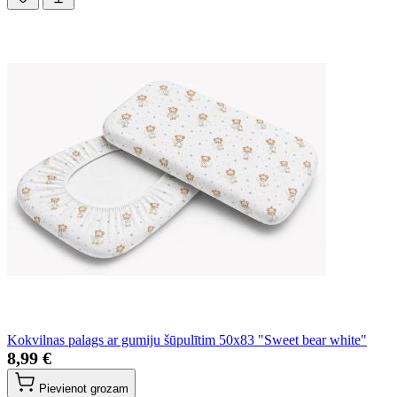
Kokvilnas palags ar gumiju šūpulītim 50x83 "Sweet bear white"
8,99 €
Pievienot grozam