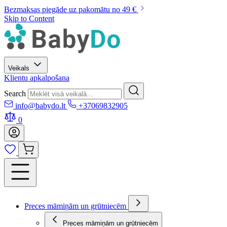
Bezmaksas piegāde uz pakomātu no 49 €
Skip to Content
Veikals
Klientu apkalpošana
Search
info@babydo.lt
+37069832905
0
Preces māmiņām un grūtniecēm
Preces māmiņām un grūtniecēm