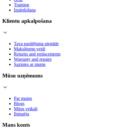
Training
Izpārdošana
Klientu apkalpošana
Tava pasūtījuma piegāde
Maksājumu veidi
Returns and replacements
Warranty and repairs
Sazinies ar mums
Mūsu uzņēmums
Par mums
Blogs
Mūsu veikali
Ilgtspēja
Mans konts