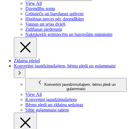
View All
Dzemdību soma
Grūtnieču un barošanas spilveni
Higiēnas preces pēc dzemdībām
Vannas un sejas dvieļi
Zīdīšanas piederumi
Naktskrekli grūtniecēm un barojošām māmiņām
Zīdaiņa pūriņš
Konvertiņi jaundzimušajiem, bērnu pledi un guļammaisi
Konvertiņi jaundzimušajiem, bērnu pledi un
guļammaisi
View All
Konvertiņi jaundzimušajiem
Bērnu pledi un zīdaiņu sedziņas
Siltie guļammaisi ratiem