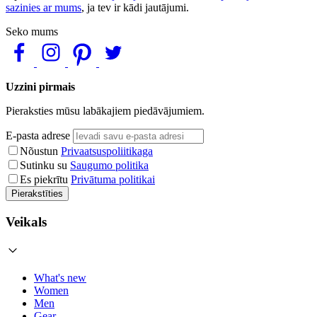
sazinies ar mums
, ja tev ir kādi jautājumi.
Seko mums
Uzzini pirmais
Pieraksties mūsu labākajiem piedāvājumiem.
E-pasta adrese
Nõustun
Privaatsuspoliitikaga
Sutinku su
Saugumo politika
Es piekrītu
Privātuma politikai
Pierakstīties
Veikals
What's new
Women
Men
Gear