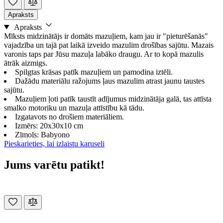
Apraksts
Apraksts
Mīksts midzinātājs ir domāts mazuļiem, kam jau ir "pieturēšanās"
vajadzība un tajā pat laikā izveido mazulim drošības sajūtu. Mazais
varonis taps par Jūsu mazuļa labāko draugu. Ar to kopā mazulis
ātrāk aizmigs.
Spilgtas krāsas patīk mazuļiem un pamodina iztēli.
Dažādu materiālu ražojums ļaus mazulim atrast jaunu taustes
sajūtu.
Mazuļiem ļoti patīk taustīt adījumus midzinātāja galā, tas attīsta
smalko motoriku un mazuļa attīstību kā tādu.
Izgatavots no drošiem materiāliem.
Izmērs: 20x30x10 cm
Zīmols: Babyono
Pieskarieties, lai izlaistu karuseli
Jums varētu patikt!