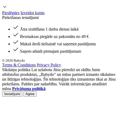
Pieslēgties
Izveidot kontu
Piekrišanas iestatījumi
Ātra izsūtīšana 1 darba dienas laikā
Bezmaksas piegāde uz pakomātu no 49 €
Maksā droši tiešsaistē vai saņemot pasūtījumu
Saņem atlaidi pirmajam pasūtījumam
© 2026 Babydo
Terms & Conditions
Privacy Policy
Sīkdatņu politika Lai uzlabotu Jūsu pieredzi un rādītu Jums
atbilstošus produktus, „Babydo“ un mūsu partneri izmanto sīkdatnes
un līdzīgas tehnoloģijas. Šīs tehnoloģijas tiks izmantotas tikai ar Jūsu
piekrišanu. Paldies par sadarbību. Vairāk informācijas atradīsiet
mūsu
Privātuma politikā
Iestatījumi
Agree