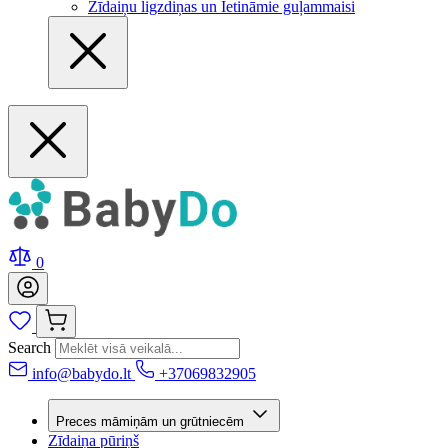
Zīdaiņu ligzdiņas un Ietināmie guļammaisi
0
Search
info@babydo.lt
+37069832905
Preces māmiņām un grūtniecēm
Zīdaiņa pūriņš