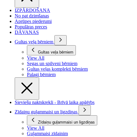
IZPĀRDOŠANA
No pat dzimšanas
Aprūpes piederumi
Populāras preces
DĀVANAS
Gultas veļa bērniem
Gultas veļa bērniem
View All
Segas un spilveni bērniem
Gultas veļas komplekti bērniem
Palagi bērniem
Sieviešu naktskrekli - Brīvā laika apģērbs
Zīdaiņu guļammaisi un ligzdiņas
Zīdaiņu guļammaisi un ligzdiņas
View All
Guļammaisi zīdainim