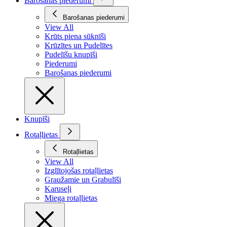
Barošanas piederumi
Barošanas piederumi
View All
Krūts piena sūknīši
Krūzītes un Pudelītes
Pudelīšu knupīši
Piederumi
Barošanas piederumi
Knupīši
Rotaļlietas
Rotaļlietas
View All
Izglītojošas rotaļlietas
Graužamie un Grabulīši
Karuseļi
Miega rotaļlietas