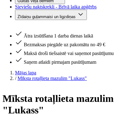
Gultas veļa bērniem
Sieviešu naktskrekli - Brīvā laika apģērbs
Zīdaiņu guļammaisi un ligzdiņas
Ātra izsūtīšana 1 darba dienas laikā
Bezmaksas piegāde uz pakomātu no 49 €
Maksā droši tiešsaistē vai saņemot pasūtījumu
Saņem atlaidi pirmajam pasūtījumam
Mājas lapa
/
Mīksta rotaļlieta mazulim "Lukass"
Mīksta rotaļlieta mazulim
"Lukass"