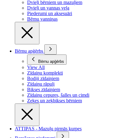
Dvieļi bērniem un mazuļiem
Dvieļi un vannas veļa
Piederumi un aksesuāri
Bērnu vanniņas
Bērnu apģērbs
Bērnu apģērbs
View All
Zīdaiņu komplekti
Bodiji zīdaiņiem
Zīdaiņu rāpuļi
Bikses zīdaiņiem
Zīdaiņu cepures, šalles un cimdi
Zeķes un zeķbikses bērniem
ATTIPAS - Mazuļu pirmās kurpes