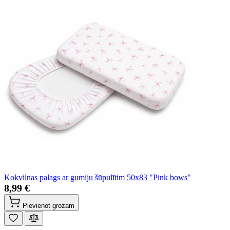
Kokvilnas palags ar gumiju šūpulītim 50x83 "Pink bows"
8,99 €
Pievienot grozam