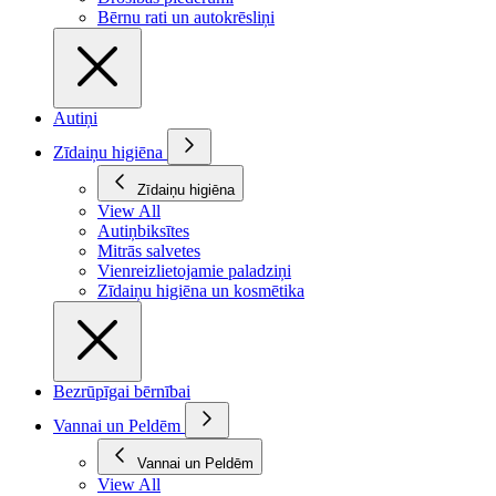
Bērnu rati un autokrēsliņi
Autiņi
Zīdaiņu higiēna
Zīdaiņu higiēna
View All
Autiņbiksītes
Mitrās salvetes
Vienreizlietojamie paladziņi
Zīdaiņu higiēna un kosmētika
Bezrūpīgai bērnībai
Vannai un Peldēm
Vannai un Peldēm
View All