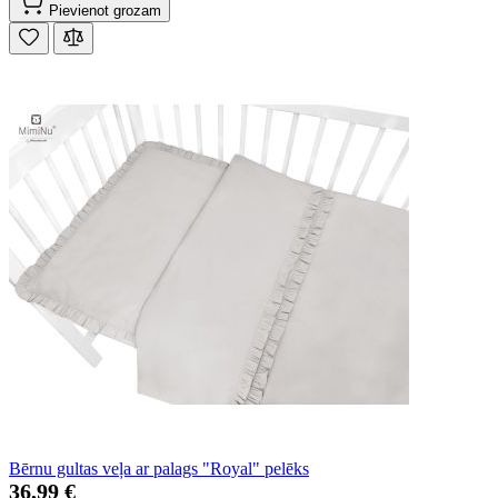
Pievienot grozam
Bērnu gultas veļa ar palags "Royal" pelēks
36,99 €