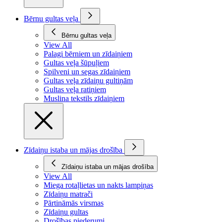
Bērnu gultas veļa
Bērnu gultas veļa
View All
Palagi bērniem un zīdaiņiem
Gultas veļa šūpuļiem
Spilveni un segas zīdaiņiem
Gultas veļa zīdaiņu gultiņām
Gultas veļa ratiņiem
Muslina tekstils zīdaiņiem
Zīdaiņu istaba un mājas drošība
Zīdaiņu istaba un mājas drošība
View All
Miega rotaļlietas un nakts lampiņas
Zīdaiņu matrači
Pārtināmās virsmas
Zīdaiņu gultas
Drošības piederumi