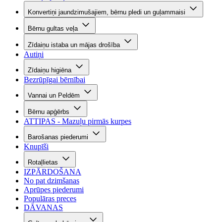
Konvertiņi jaundzimušajiem, bērnu pledi un guļammaisi
Bērnu gultas veļa
Zīdaiņu istaba un mājas drošība
Autiņi
Zīdaiņu higiēna
Bezrūpīgai bērnībai
Vannai un Peldēm
Bērnu apģērbs
ATTIPAS - Mazuļu pirmās kurpes
Barošanas piederumi
Knupīši
Rotaļlietas
IZPĀRDOŠANA
No pat dzimšanas
Aprūpes piederumi
Populāras preces
DĀVANAS