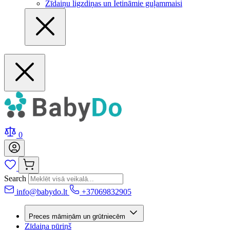
Zīdaiņu ligzdiņas un Ietināmie guļammaisi
0
Search
info@babydo.lt
+37069832905
Preces māmiņām un grūtniecēm
Zīdaiņa pūriņš