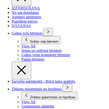
IZPĀRDOŠANA
No pat dzimšanas
Aprūpes piederumi
Populāras preces
DĀVANAS
Gultas veļa bērniem
Gultas veļa bērniem
View All
Segas un spilveni bērniem
Gultas veļas komplekti bērniem
Palagi bērniem
Sieviešu naktskrekli - Brīvā laika apģērbs
Zīdaiņu guļammaisi un ligzdiņas
Zīdaiņu guļammaisi un ligzdiņas
View All
Guļammaisi zīdainim