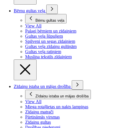
Bērnu gultas veļa
Bērnu gultas veļa
View All
Palagi bērniem un zīdaiņiem
Gultas veļa šūpuļiem
Spilveni un segas zīdaiņiem
Gultas veļa zīdaiņu gultiņām
Gultas veļa ratiņiem
Muslina tekstils zīdaiņiem
Zīdaiņu istaba un mājas drošība
Zīdaiņu istaba un mājas drošība
View All
Miega rotaļlietas un nakts lampiņas
Zīdaiņu matrači
Pārtināmās virsmas
Zīdaiņu gultas
Drošības piederumi