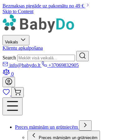
Bezmaksas piegāde uz pakomātu no 49 €
Skip to Content
Veikals
Klientu apkalpošana
Search
info@babydo.lt
+37069832905
0
Preces māmiņām un grūtniecēm
Preces māmiņām un grūtniecēm