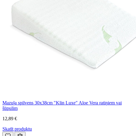
Mazuļa spilvens 30x38cm "Klin Luxe" Aloe Vera ratiņiem vai
šūpulim
12,89 €
Skatīt produktu