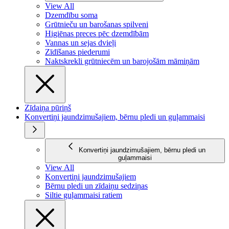
View All
Dzemdību soma
Grūtnieču un barošanas spilveni
Higiēnas preces pēc dzemdībām
Vannas un sejas dvieļi
Zīdīšanas piederumi
Naktskrekli grūtniecēm un barojošām māmiņām
Zīdaiņa pūriņš
Konvertiņi jaundzimušajiem, bērnu pledi un guļammaisi
Konvertiņi jaundzimušajiem, bērnu pledi un
guļammaisi
View All
Konvertiņi jaundzimušajiem
Bērnu pledi un zīdaiņu sedziņas
Siltie guļammaisi ratiem