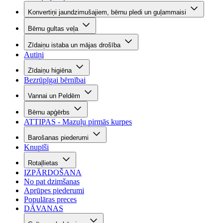
Konvertiņi jaundzimušajiem, bērnu pledi un guļammaisi
Bērnu gultas veļa
Zīdaiņu istaba un mājas drošība
Autiņi
Zīdaiņu higiēna
Bezrūpīgai bērnībai
Vannai un Peldēm
Bērnu apģērbs
ATTIPAS - Mazuļu pirmās kurpes
Barošanas piederumi
Knupīši
Rotaļlietas
IZPĀRDOŠANA
No pat dzimšanas
Aprūpes piederumi
Populāras preces
DĀVANAS