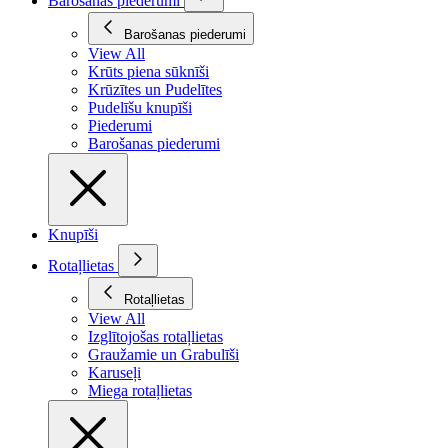
Barošanas piederumi
Barošanas piederumi
View All
Krūts piena sūknīši
Krūzītes un Pudelītes
Pudelīšu knupīši
Piederumi
Barošanas piederumi
Knupīši
Rotaļlietas
Rotaļlietas
View All
Izglītojošas rotaļlietas
Graužamie un Grabulīši
Karuseļi
Miega rotaļlietas