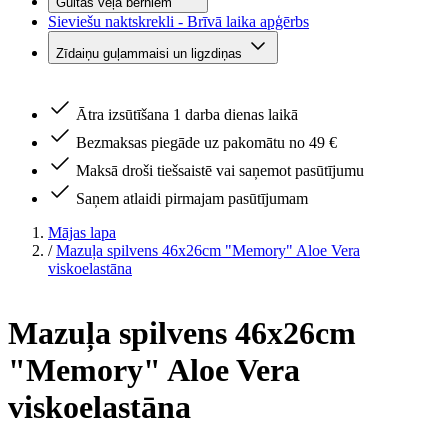
Gultas veļa bērniem
Sieviešu naktskrekli - Brīvā laika apģērbs
Zīdaiņu guļammaisi un ligzdiņas
Ātra izsūtīšana 1 darba dienas laikā
Bezmaksas piegāde uz pakomātu no 49 €
Maksā droši tiešsaistē vai saņemot pasūtījumu
Saņem atlaidi pirmajam pasūtījumam
Mājas lapa
/
Mazuļa spilvens 46x26cm "Memory" Aloe Vera
viskoelastāna
Mazuļa spilvens 46x26cm
"Memory" Aloe Vera
viskoelastāna