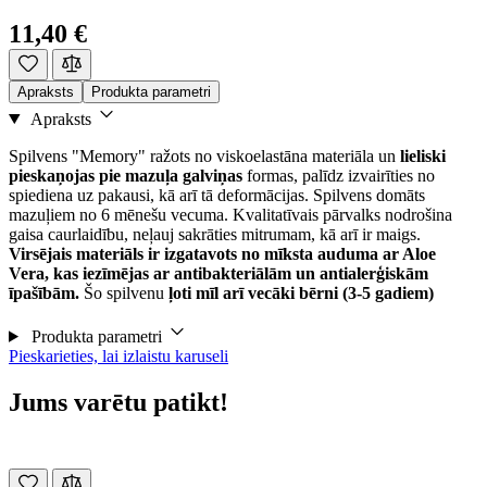
11,40 €
Apraksts
Produkta parametri
Apraksts
Spilvens "Memory" ražots no viskoelastāna materiāla un
lieliski
pieskaņojas pie mazuļa galviņas
formas, palīdz izvairīties no
spiediena uz pakausi, kā arī tā deformācijas. Spilvens domāts
mazuļiem no 6 mēnešu vecuma. Kvalitatīvais pārvalks nodrošina
gaisa caurlaidību, neļauj sakrāties mitrumam, kā arī ir maigs.
Virsējais materiāls ir izgatavots no mīksta auduma ar Aloe
Vera, kas iezīmējas ar antibakteriālām un antialerģiskām
īpašībām.
Šo spilvenu
ļoti mīl arī vecāki bērni (3-5 gadiem)
Produkta parametri
Pieskarieties, lai izlaistu karuseli
Jums varētu patikt!