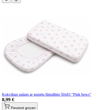
Kokvilnas palags ar gumiju šūpulītim 50x83 "Pink bows"
8,99 €
Pievienot grozam