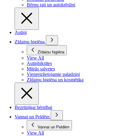
Bērnu rati un autokrēsliņi
Autiņi
Zīdaiņu higiēna
Zīdaiņu higiēna
View All
Autiņbiksītes
Mitrās salvetes
Vienreizlietojamie paladziņi
Zīdaiņu higiēna un kosmētika
Bezrūpīgai bērnībai
Vannai un Peldēm
Vannai un Peldēm
View All