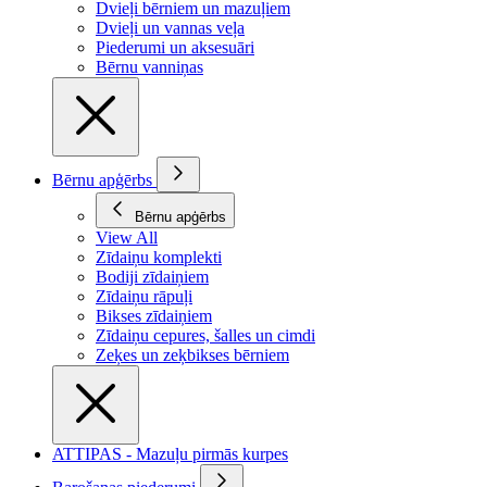
Dvieļi bērniem un mazuļiem
Dvieļi un vannas veļa
Piederumi un aksesuāri
Bērnu vanniņas
Bērnu apģērbs
Bērnu apģērbs
View All
Zīdaiņu komplekti
Bodiji zīdaiņiem
Zīdaiņu rāpuļi
Bikses zīdaiņiem
Zīdaiņu cepures, šalles un cimdi
Zeķes un zeķbikses bērniem
ATTIPAS - Mazuļu pirmās kurpes