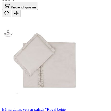
Pievienot grozam
Bērnu gultas veļa ar palags "Royal beige"