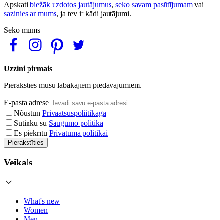
Apskati
biežāk uzdotos jautājumus
,
seko savam pasūtījumam
vai
sazinies ar mums
, ja tev ir kādi jautājumi.
Seko mums
Uzzini pirmais
Pieraksties mūsu labākajiem piedāvājumiem.
E-pasta adrese
Nõustun
Privaatsuspoliitikaga
Sutinku su
Saugumo politika
Es piekrītu
Privātuma politikai
Pierakstīties
Veikals
What's new
Women
Men