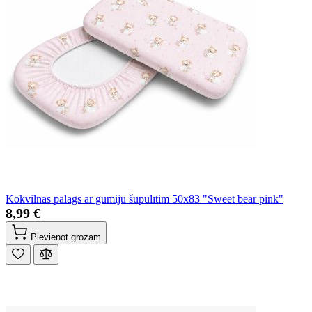
Kokvilnas palags ar gumiju šūpulītim 50x83 "Sweet bear pink"
8,99 €
Pievienot grozam