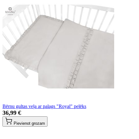
Bērnu gultas veļa ar palags "Royal" pelēks
36,99 €
Pievienot grozam