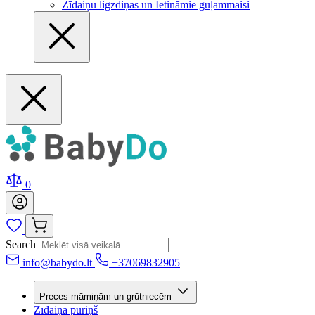
Zīdaiņu ligzdiņas un Ietināmie guļammaisi
0
Search
info@babydo.lt
+37069832905
Preces māmiņām un grūtniecēm
Zīdaiņa pūriņš