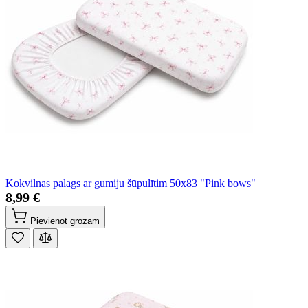
Kokvilnas palags ar gumiju šūpulītim 50x83 "Pink bows"
8,99 €
Pievienot grozam