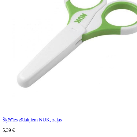
Šķērītes zīdaiņiem NUK, zaļas
5,39 €