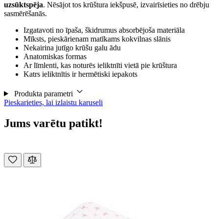
uzsūktspēja
. Nēsājot tos krūštura iekšpusē, izvairīsieties no drēbju
sasmērēšanās.
Izgatavoti no īpaša, škidrumus absorbējoša materiāla
Mīksts, pieskārienam matīkams kokvilnas slānis
Nekairina jutīgo krūšu galu ādu
Anatomiskas formas
Ar līmlenti, kas noturēs ieliktnīti vietā pie krūštura
Katrs ieliktnītis ir hermētiski iepakots
Produkta parametri
Pieskarieties, lai izlaistu karuseli
Jums varētu patikt!