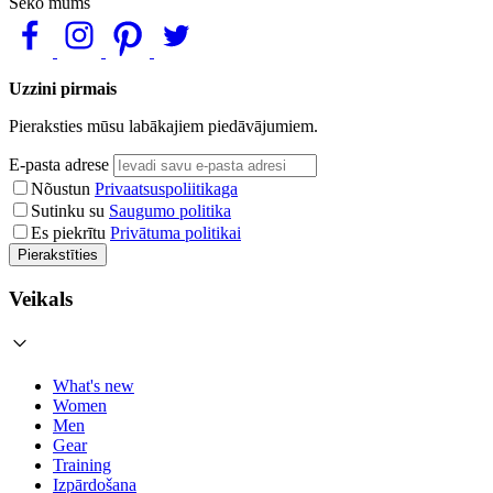
Seko mums
Uzzini pirmais
Pieraksties mūsu labākajiem piedāvājumiem.
E-pasta adrese
Nõustun
Privaatsuspoliitikaga
Sutinku su
Saugumo politika
Es piekrītu
Privātuma politikai
Pierakstīties
Veikals
What's new
Women
Men
Gear
Training
Izpārdošana