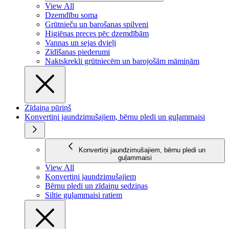
View All
Dzemdību soma
Grūtnieču un barošanas spilveni
Higiēnas preces pēc dzemdībām
Vannas un sejas dvieļi
Zīdīšanas piederumi
Naktskrekli grūtniecēm un barojošām māmiņām
Zīdaiņa pūriņš
Konvertiņi jaundzimušajiem, bērnu pledi un guļammaisi
Konvertiņi jaundzimušajiem, bērnu pledi un
guļammaisi
View All
Konvertiņi jaundzimušajiem
Bērnu pledi un zīdaiņu sedziņas
Siltie guļammaisi ratiem