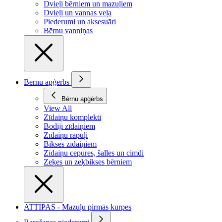
Dvieļi bērniem un mazuļiem
Dvieļi un vannas veļa
Piederumi un aksesuāri
Bērnu vanniņas
Bērnu apģērbs
Bērnu apģērbs
View All
Zīdaiņu komplekti
Bodiji zīdaiņiem
Zīdaiņu rāpuļi
Bikses zīdaiņiem
Zīdaiņu cepures, šalles un cimdi
Zeķes un zeķbikses bērniem
ATTIPAS - Mazuļu pirmās kurpes