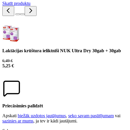
Skatīt produktu
Laktācijas krūštura ieliktnīši NUK Ultra Dry 30gab + 30gab
6,49 €
5,25 €
Priecāsimies palīdzēt
Apskati
biežāk uzdotos jautājumus
,
seko savam pasūtījumam
vai
sazinies ar mums
, ja tev ir kādi jautājumi.