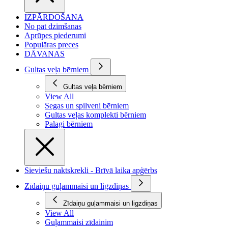
IZPĀRDOŠANA
No pat dzimšanas
Aprūpes piederumi
Populāras preces
DĀVANAS
Gultas veļa bērniem
Gultas veļa bērniem
View All
Segas un spilveni bērniem
Gultas veļas komplekti bērniem
Palagi bērniem
Sieviešu naktskrekli - Brīvā laika apģērbs
Zīdaiņu guļammaisi un ligzdiņas
Zīdaiņu guļammaisi un ligzdiņas
View All
Guļammaisi zīdainim