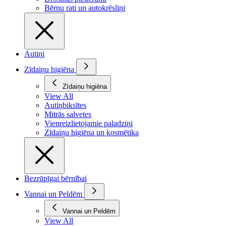
Bērnu rati un autokrēsliņi
Autiņi
Zīdaiņu higiēna
Zīdaiņu higiēna
View All
Autiņbiksītes
Mitrās salvetes
Vienreizlietojamie paladziņi
Zīdaiņu higiēna un kosmētika
Bezrūpīgai bērnībai
Vannai un Peldēm
Vannai un Peldēm
View All