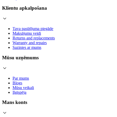
Klientu apkalpošana
Tava pasūtījuma piegāde
Maksājumu veidi
Returns and replacements
Warranty and repairs
Sazinies ar mums
Mūsu uzņēmums
Par mums
Blogs
Mūsu veikali
Ilgtspēja
Mans konts