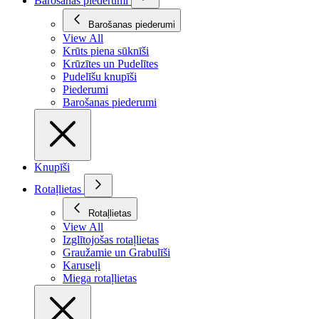
Barošanas piederumi
Barošanas piederumi
View All
Krūts piena sūknīši
Krūzītes un Pudelītes
Pudelīšu knupīši
Piederumi
Barošanas piederumi
Knupīši
Rotaļlietas
Rotaļlietas
View All
Izglītojošas rotaļlietas
Graužamie un Grabulīši
Karuseļi
Miega rotaļlietas