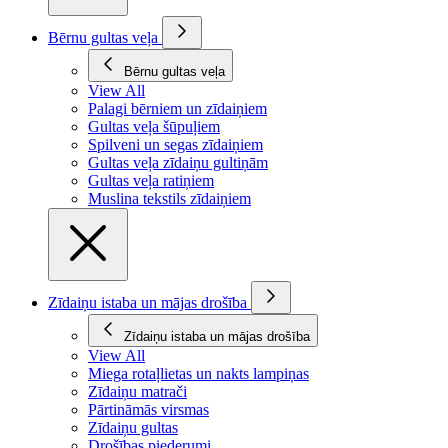
Bērnu gultas veļa
Bērnu gultas veļa
View All
Palagi bērniem un zīdaiņiem
Gultas veļa šūpuļiem
Spilveni un segas zīdaiņiem
Gultas veļa zīdaiņu gultiņām
Gultas veļa ratiņiem
Muslina tekstils zīdaiņiem
Zīdaiņu istaba un mājas drošība
Zīdaiņu istaba un mājas drošība
View All
Miega rotaļlietas un nakts lampiņas
Zīdaiņu matrači
Pārtināmās virsmas
Zīdaiņu gultas
Drošības piederumi