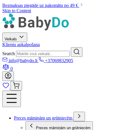
Bezmaksas piegāde uz pakomātu no 49 €
Skip to Content
Veikals
Klientu apkalpošana
Search
info@babydo.lt
+37069832905
0
Preces māmiņām un grūtniecēm
Preces māmiņām un grūtniecēm