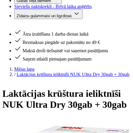
Gultas veļa bērniem
Sieviešu naktskrekli - Brīvā laika apģērbs
Zīdaiņu guļammaisi un ligzdiņas
Ātra izsūtīšana 1 darba dienas laikā
Bezmaksas piegāde uz pakomātu no 49 €
Maksā droši tiešsaistē vai saņemot pasūtījumu
Saņem atlaidi pirmajam pasūtījumam
Mājas lapa
/
Laktācijas krūštura ieliktnīši NUK Ultra Dry 30gab + 30gab
Laktācijas krūštura ieliktnīši
NUK Ultra Dry 30gab + 30gab