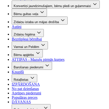
Konvertiņi jaundzimušajiem, bērnu pledi un guļammaisi
Bērnu gultas veļa
Zīdaiņu istaba un mājas drošība
Autiņi
Zīdaiņu higiēna
Bezrūpīgai bērnībai
Vannai un Peldēm
Bērnu apģērbs
ATTIPAS - Mazuļu pirmās kurpes
Barošanas piederumi
Knupīši
Rotaļlietas
IZPĀRDOŠANA
No pat dzimšanas
Aprūpes piederumi
Populāras preces
DĀVANAS