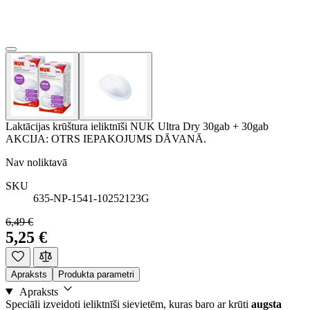
Laktācijas krūštura ieliktnīši NUK Ultra Dry 30gab + 30gab
AKCIJA: OTRS IEPAKOJUMS DĀVANĀ.
Nav noliktavā
SKU
635-NP-1541-10252123G
6,49 €
5,25 €
Apraksts
Produkta parametri
Apraksts
Speciāli izveidoti ieliktnīši sievietēm, kuras baro ar krūti
augsta