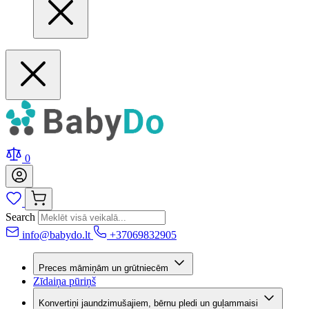
0
Search
info@babydo.lt
+37069832905
Preces māmiņām un grūtniecēm
Zīdaiņa pūriņš
Konvertiņi jaundzimušajiem, bērnu pledi un guļammaisi