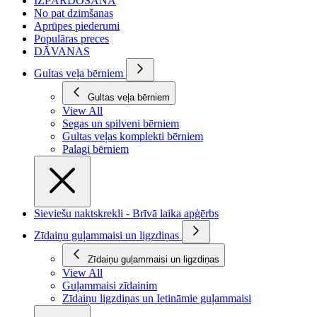
IZPĀRDOŠANA
No pat dzimšanas
Aprūpes piederumi
Populāras preces
DĀVANAS
Gultas veļa bērniem
Gultas veļa bērniem
View All
Segas un spilveni bērniem
Gultas veļas komplekti bērniem
Palagi bērniem
Sieviešu naktskrekli - Brīvā laika apģērbs
Zīdaiņu guļammaisi un ligzdiņas
Zīdaiņu guļammaisi un ligzdiņas
View All
Guļammaisi zīdainim
Zīdaiņu ligzdiņas un Ietināmie guļammaisi