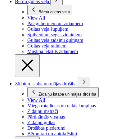
Bērnu gultas veļa
Bērnu gultas veļa
View All
Palagi bērniem un zīdaiņiem
Gultas veļa šūpuļiem
Spilveni un segas zīdaiņiem
Gultas veļa zīdaiņu gultiņām
Gultas veļa ratiņiem
Muslina tekstils zīdaiņiem
Zīdaiņu istaba un mājas drošība
Zīdaiņu istaba un mājas drošība
View All
Miega rotaļlietas un nakts lampiņas
Zīdaiņu matrači
Pārtināmās virsmas
Zīdaiņu gultas
Drošības piederumi
Bērnu rati un autokrēsliņi