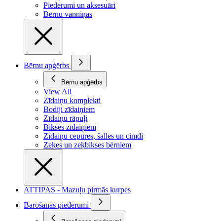
Piederumi un aksesuāri
Bērnu vanniņas
Bērnu apģērbs
Bērnu apģērbs
View All
Zīdaiņu komplekti
Bodiji zīdaiņiem
Zīdaiņu rāpuļi
Bikses zīdaiņiem
Zīdaiņu cepures, šalles un cimdi
Zeķes un zeķbikses bērniem
ATTIPAS - Mazuļu pirmās kurpes
Barošanas piederumi