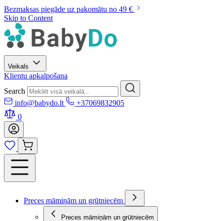
Bezmaksas piegāde uz pakomātu no 49 €
Skip to Content
Veikals
Klientu apkalpošana
Search
info@babydo.lt
+37069832905
0
Preces māmiņām un grūtniecēm
Preces māmiņām un grūtniecēm