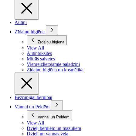
Autiņi
Zīdaiņu higiēna
Zīdaiņu higiēna
View All
Autiņbiksītes
Mitrās salvetes
Vienreizlietojamie paladziņi
Zīdaiņu higiēna un kosmētika
Bezrūpīgai bērnībai
Vannai un Peldēm
Vannai un Peldēm
View All
Dvieļi bērniem un mazuļiem
Dvieļi un vannas veļa