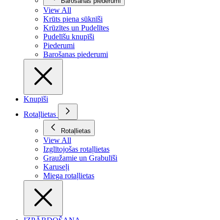
Barošanas piederumi
View All
Krūts piena sūknīši
Krūzītes un Pudelītes
Pudelīšu knupīši
Piederumi
Barošanas piederumi
Knupīši
Rotaļlietas
Rotaļlietas
View All
Izglītojošas rotaļlietas
Graužamie un Grabulīši
Karuseļi
Miega rotaļlietas