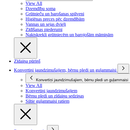
View All
Dzemdību soma
Grūtnieču un barošanas spilveni
Higiēnas preces pēc dzemdībām
Vannas un sejas dvieļi
Zīdīšanas piederumi
Naktskrekli grūtniecēm un barojošām māmiņām
Zīdaiņa pūriņš
Konvertiņi jaundzimušajiem, bērnu pledi un guļammaisi
Konvertiņi jaundzimušajiem, bērnu pledi un guļammaisi
View All
Konvertiņi jaundzimušajiem
Bērnu pledi un zīdaiņu sedziņas
Siltie guļammaisi ratiem