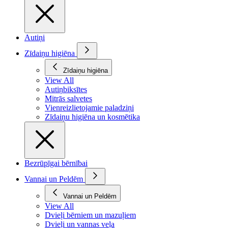
Autiņi
Zīdaiņu higiēna
Zīdaiņu higiēna
View All
Autiņbiksītes
Mitrās salvetes
Vienreizlietojamie paladziņi
Zīdaiņu higiēna un kosmētika
Bezrūpīgai bērnībai
Vannai un Peldēm
Vannai un Peldēm
View All
Dvieļi bērniem un mazuļiem
Dvieļi un vannas veļa