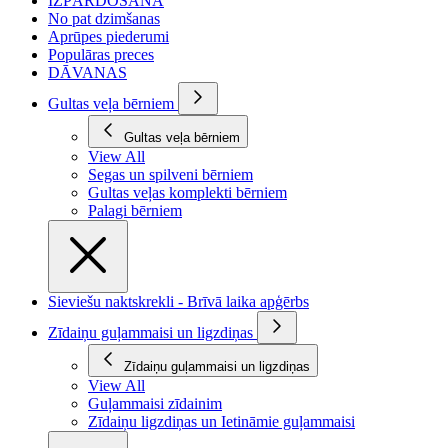
IZPĀRDOŠANA
No pat dzimšanas
Aprūpes piederumi
Populāras preces
DĀVANAS
Gultas veļa bērniem
Gultas veļa bērniem
View All
Segas un spilveni bērniem
Gultas veļas komplekti bērniem
Palagi bērniem
Sieviešu naktskrekli - Brīvā laika apģērbs
Zīdaiņu guļammaisi un ligzdiņas
Zīdaiņu guļammaisi un ligzdiņas
View All
Guļammaisi zīdainim
Zīdaiņu ligzdiņas un Ietināmie guļammaisi