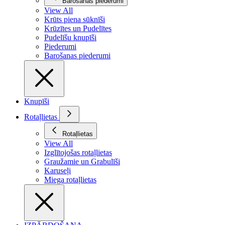
Barošanas piederumi
View All
Krūts piena sūknīši
Krūzītes un Pudelītes
Pudelīšu knupīši
Piederumi
Barošanas piederumi
Knupīši
Rotaļlietas
Rotaļlietas
View All
Izglītojošas rotaļlietas
Graužamie un Grabulīši
Karuseļi
Miega rotaļlietas