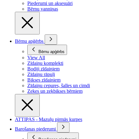
Piederumi un aksesuāri
Bērnu vanniņas
Bērnu apģērbs
Bērnu apģērbs
View All
Zīdaiņu komplekti
Bodiji zīdaiņiem
Zīdaiņu rāpuļi
Bikses zīdaiņiem
Zīdaiņu cepures, šalles un cimdi
Zeķes un zeķbikses bērniem
ATTIPAS - Mazuļu pirmās kurpes
Barošanas piederumi