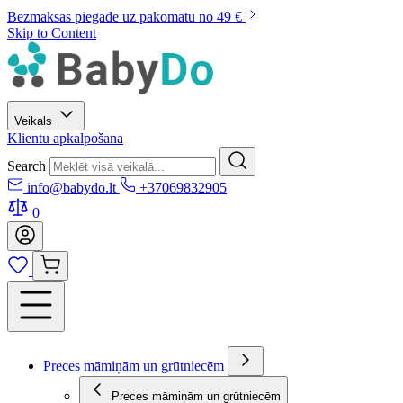
Bezmaksas piegāde uz pakomātu no 49 €
Skip to Content
Veikals
Klientu apkalpošana
Search
info@babydo.lt
+37069832905
0
Preces māmiņām un grūtniecēm
Preces māmiņām un grūtniecēm