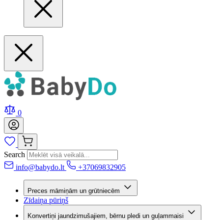
0
Search
info@babydo.lt
+37069832905
Preces māmiņām un grūtniecēm
Zīdaiņa pūriņš
Konvertiņi jaundzimušajiem, bērnu pledi un guļammaisi