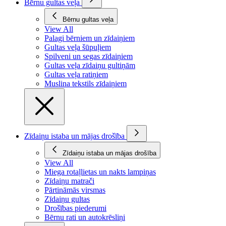
Bērnu gultas veļa
Bērnu gultas veļa
View All
Palagi bērniem un zīdaiņiem
Gultas veļa šūpuļiem
Spilveni un segas zīdaiņiem
Gultas veļa zīdaiņu gultiņām
Gultas veļa ratiņiem
Muslina tekstils zīdaiņiem
Zīdaiņu istaba un mājas drošība
Zīdaiņu istaba un mājas drošība
View All
Miega rotaļlietas un nakts lampiņas
Zīdaiņu matrači
Pārtināmās virsmas
Zīdaiņu gultas
Drošības piederumi
Bērnu rati un autokrēsliņi