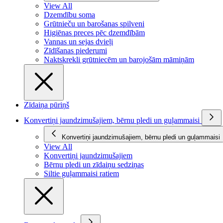
View All
Dzemdību soma
Grūtnieču un barošanas spilveni
Higiēnas preces pēc dzemdībām
Vannas un sejas dvieļi
Zīdīšanas piederumi
Naktskrekli grūtniecēm un barojošām māmiņām
Zīdaiņa pūriņš
Konvertiņi jaundzimušajiem, bērnu pledi un guļammaisi
Konvertiņi jaundzimušajiem, bērnu pledi un guļammaisi
View All
Konvertiņi jaundzimušajiem
Bērnu pledi un zīdaiņu sedziņas
Siltie guļammaisi ratiem