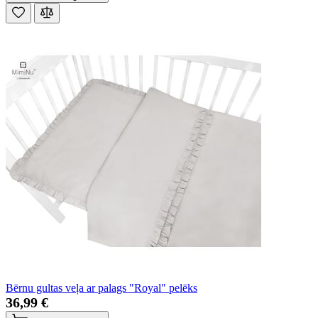
Bērnu gultas veļa ar palags "Royal" pelēks
36,99 €