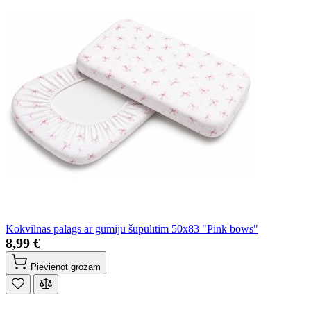
Kokvilnas palags ar gumiju šūpulītim 50x83 "Pink bows"
8,99 €
Pievienot grozam