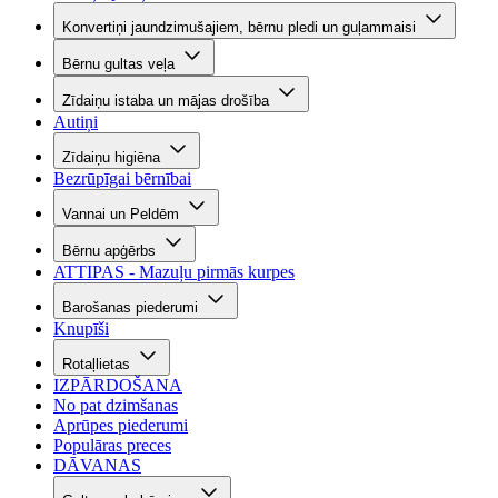
Konvertiņi jaundzimušajiem, bērnu pledi un guļammaisi
Bērnu gultas veļa
Zīdaiņu istaba un mājas drošība
Autiņi
Zīdaiņu higiēna
Bezrūpīgai bērnībai
Vannai un Peldēm
Bērnu apģērbs
ATTIPAS - Mazuļu pirmās kurpes
Barošanas piederumi
Knupīši
Rotaļlietas
IZPĀRDOŠANA
No pat dzimšanas
Aprūpes piederumi
Populāras preces
DĀVANAS