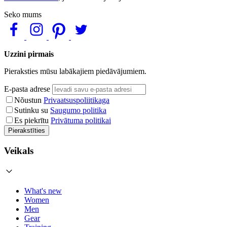
Seko mums
Uzzini pirmais
Pieraksties mūsu labākajiem piedāvājumiem.
E-pasta adrese
Nõustun
Privaatsuspoliitikaga
Sutinku su
Saugumo politika
Es piekrītu
Privātuma politikai
Pierakstīties
Veikals
What's new
Women
Men
Gear