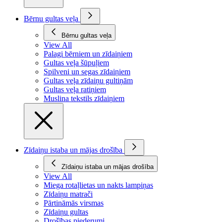
Bērnu gultas veļa
Bērnu gultas veļa
View All
Palagi bērniem un zīdaiņiem
Gultas veļa šūpuļiem
Spilveni un segas zīdaiņiem
Gultas veļa zīdaiņu gultiņām
Gultas veļa ratiņiem
Muslina tekstils zīdaiņiem
Zīdaiņu istaba un mājas drošība
Zīdaiņu istaba un mājas drošība
View All
Miega rotaļlietas un nakts lampiņas
Zīdaiņu matrači
Pārtināmās virsmas
Zīdaiņu gultas
Drošības piederumi