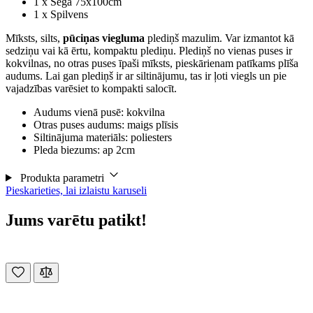
1 x Sega 75x100cm
1 x Spilvens
Mīksts, silts,
pūciņas viegluma
plediņš mazulim. Var izmantot kā
sedziņu vai kā ērtu, kompaktu plediņu. Plediņš no vienas puses ir
kokvilnas, no otras puses īpaši mīksts, pieskārienam patīkams plīša
audums. Lai gan plediņš ir ar siltinājumu, tas ir ļoti viegls un pie
vajadzības varēsiet to kompakti salocīt.
Audums vienā pusē: kokvilna
Otras puses audums: maigs plīsis
Siltinājuma materiāls: poliesters
Pleda biezums: ap 2cm
Produkta parametri
Pieskarieties, lai izlaistu karuseli
Jums varētu patikt!