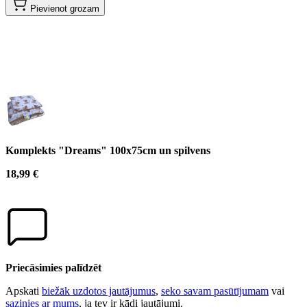
Pievienot grozam
Komplekts "Dreams" 100x75cm un spilvens
18,99 €
Priecāsimies palīdzēt
Apskati
biežāk uzdotos jautājumus
,
seko savam pasūtījumam
vai
sazinies ar mums
, ja tev ir kādi jautājumi.