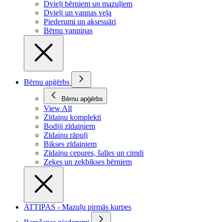
Dvieļi bērniem un mazuļiem
Dvieļi un vannas veļa
Piederumi un aksesuāri
Bērnu vanniņas
Bērnu apģērbs
Bērnu apģērbs
View All
Zīdaiņu komplekti
Bodiji zīdaiņiem
Zīdaiņu rāpuļi
Bikses zīdaiņiem
Zīdaiņu cepures, šalles un cimdi
Zeķes un zeķbikses bērniem
ATTIPAS - Mazuļu pirmās kurpes