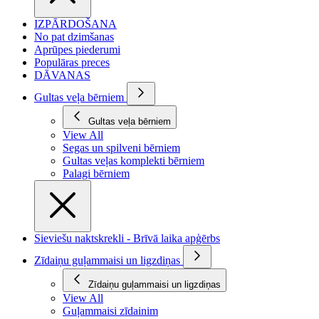
IZPĀRDOŠANA
No pat dzimšanas
Aprūpes piederumi
Populāras preces
DĀVANAS
Gultas veļa bērniem
Gultas veļa bērniem
View All
Segas un spilveni bērniem
Gultas veļas komplekti bērniem
Palagi bērniem
Sieviešu naktskrekli - Brīvā laika apģērbs
Zīdaiņu guļammaisi un ligzdiņas
Zīdaiņu guļammaisi un ligzdiņas
View All
Guļammaisi zīdainim