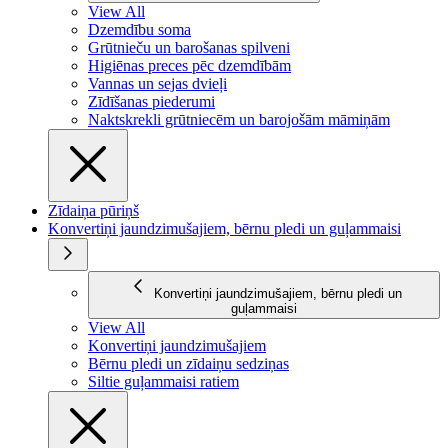
View All
Dzemdību soma
Grūtnieču un barošanas spilveni
Higiēnas preces pēc dzemdībām
Vannas un sejas dvieļi
Zīdīšanas piederumi
Naktskrekli grūtniecēm un barojošām māmiņām
Zīdaiņa pūriņš
Konvertiņi jaundzimušajiem, bērnu pledi un guļammaisi
Konvertiņi jaundzimušajiem, bērnu pledi un
guļammaisi
View All
Konvertiņi jaundzimušajiem
Bērnu pledi un zīdaiņu sedziņas
Siltie guļammaisi ratiem