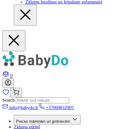
Zīdaiņu ligzdiņas un Ietināmie guļammaisi
0
Search
info@babydo.lt
+37069832905
Preces māmiņām un grūtniecēm
Zīdaiņa pūriņš