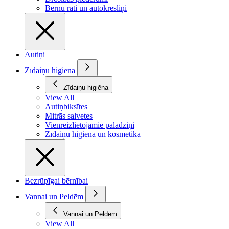
Bērnu rati un autokrēsliņi
Autiņi
Zīdaiņu higiēna
Zīdaiņu higiēna
View All
Autiņbiksītes
Mitrās salvetes
Vienreizlietojamie paladziņi
Zīdaiņu higiēna un kosmētika
Bezrūpīgai bērnībai
Vannai un Peldēm
Vannai un Peldēm
View All