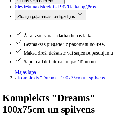
Gultas veļa bērniem
Sieviešu naktskrekli - Brīvā laika apģērbs
Zīdaiņu guļammaisi un ligzdiņas
Ātra izsūtīšana 1 darba dienas laikā
Bezmaksas piegāde uz pakomātu no 49 €
Maksā droši tiešsaistē vai saņemot pasūtījumu
Saņem atlaidi pirmajam pasūtījumam
Mājas lapa
/
Komplekts "Dreams" 100x75cm un spilvens
Komplekts "Dreams"
100x75cm un spilvens