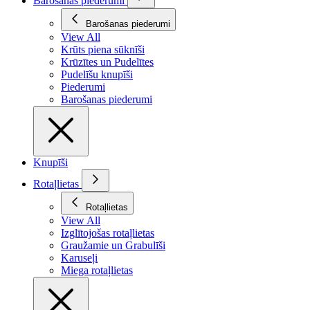
Barošanas piederumi
Barošanas piederumi
View All
Krūts piena sūknīši
Krūzītes un Pudelītes
Pudelīšu knupīši
Piederumi
Barošanas piederumi
Knupīši
Rotaļlietas
Rotaļlietas
View All
Izglītojošas rotaļlietas
Graužamie un Grabulīši
Karuseļi
Miega rotaļlietas