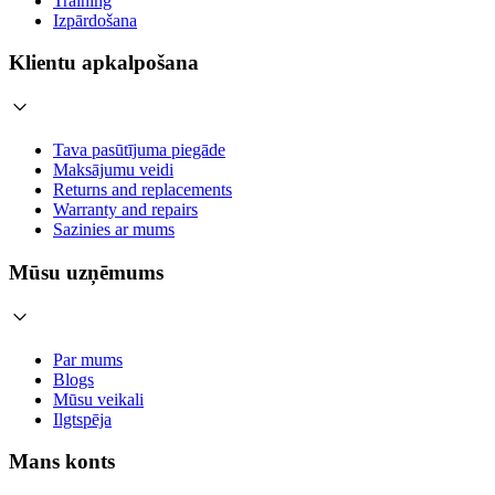
Training
Izpārdošana
Klientu apkalpošana
Tava pasūtījuma piegāde
Maksājumu veidi
Returns and replacements
Warranty and repairs
Sazinies ar mums
Mūsu uzņēmums
Par mums
Blogs
Mūsu veikali
Ilgtspēja
Mans konts