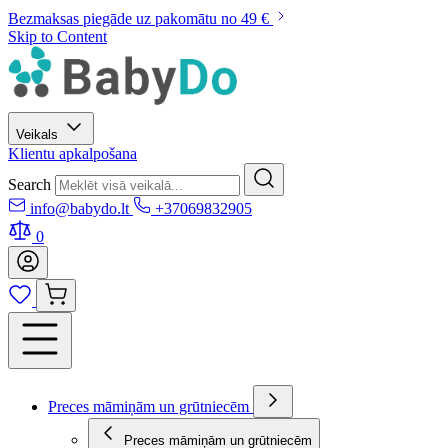
Bezmaksas piegāde uz pakomātu no 49 €
Skip to Content
Veikals
Klientu apkalpošana
Search
info@babydo.lt
+37069832905
0
Preces māmiņām un grūtniecēm
Preces māmiņām un grūtniecēm