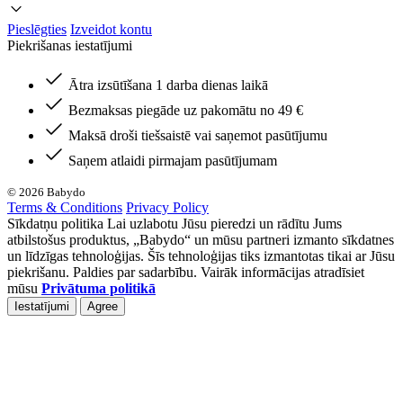
Pieslēgties
Izveidot kontu
Piekrišanas iestatījumi
Ātra izsūtīšana 1 darba dienas laikā
Bezmaksas piegāde uz pakomātu no 49 €
Maksā droši tiešsaistē vai saņemot pasūtījumu
Saņem atlaidi pirmajam pasūtījumam
© 2026 Babydo
Terms & Conditions
Privacy Policy
Sīkdatņu politika Lai uzlabotu Jūsu pieredzi un rādītu Jums
atbilstošus produktus, „Babydo“ un mūsu partneri izmanto sīkdatnes
un līdzīgas tehnoloģijas. Šīs tehnoloģijas tiks izmantotas tikai ar Jūsu
piekrišanu. Paldies par sadarbību. Vairāk informācijas atradīsiet
mūsu
Privātuma politikā
Iestatījumi
Agree