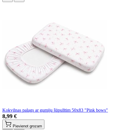
Kokvilnas palags ar gumiju šūpulītim 50x83 "Pink bows"
8,99 €
Pievienot grozam