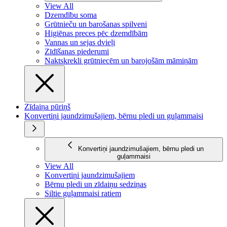
View All
Dzemdību soma
Grūtnieču un barošanas spilveni
Higiēnas preces pēc dzemdībām
Vannas un sejas dvieļi
Zīdīšanas piederumi
Naktskrekli grūtniecēm un barojošām māmiņām
Zīdaiņa pūriņš
Konvertiņi jaundzimušajiem, bērnu pledi un guļammaisi
Konvertiņi jaundzimušajiem, bērnu pledi un
guļammaisi
View All
Konvertiņi jaundzimušajiem
Bērnu pledi un zīdaiņu sedziņas
Siltie guļammaisi ratiem