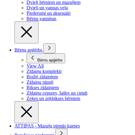
Dvieļi bērniem un mazuļiem
Dvieļi un vannas veļa
Piederumi un aksesuāri
Bērnu vanniņas
Bērnu apģērbs
Bērnu apģērbs
View All
Zīdaiņu komplekti
Bodiji zīdaiņiem
Zīdaiņu rāpuļi
Bikses zīdaiņiem
Zīdaiņu cepures, šalles un cimdi
Zeķes un zeķbikses bērniem
ATTIPAS - Mazuļu pirmās kurpes