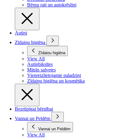
Bērnu rati un autokrēsliņi
Autiņi
Zīdaiņu higiēna
Zīdaiņu higiēna
View All
Autiņbiksītes
Mitrās salvetes
Vienreizlietojamie paladziņi
Zīdaiņu higiēna un kosmētika
Bezrūpīgai bērnībai
Vannai un Peldēm
Vannai un Peldēm
View All