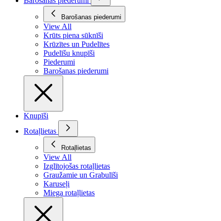
Barošanas piederumi
Barošanas piederumi
View All
Krūts piena sūknīši
Krūzītes un Pudelītes
Pudelīšu knupīši
Piederumi
Barošanas piederumi
Knupīši
Rotaļlietas
Rotaļlietas
View All
Izglītojošas rotaļlietas
Graužamie un Grabulīši
Karuseļi
Miega rotaļlietas