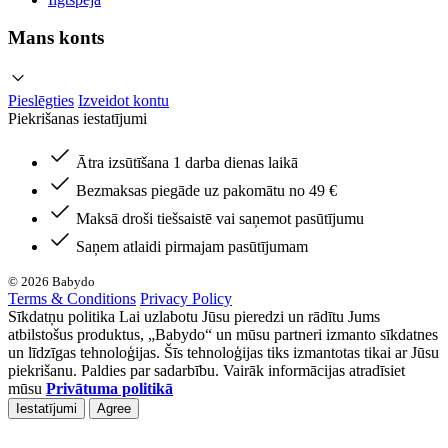
Mans konts
Pieslēgties
Izveidot kontu
Piekrišanas iestatījumi
Ātra izsūtīšana 1 darba dienas laikā
Bezmaksas piegāde uz pakomātu no 49 €
Maksā droši tiešsaistē vai saņemot pasūtījumu
Saņem atlaidi pirmajam pasūtījumam
© 2026 Babydo
Terms & Conditions
Privacy Policy
Sīkdatņu politika Lai uzlabotu Jūsu pieredzi un rādītu Jums
atbilstošus produktus, „Babydo“ un mūsu partneri izmanto sīkdatnes
un līdzīgas tehnoloģijas. Šīs tehnoloģijas tiks izmantotas tikai ar Jūsu
piekrišanu. Paldies par sadarbību. Vairāk informācijas atradīsiet
mūsu
Privātuma politikā
Iestatījumi
Agree