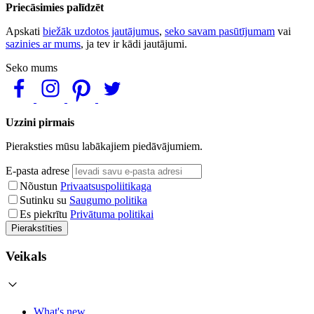
Priecāsimies palīdzēt
Apskati
biežāk uzdotos jautājumus
,
seko savam pasūtījumam
vai
sazinies ar mums
, ja tev ir kādi jautājumi.
Seko mums
Uzzini pirmais
Pieraksties mūsu labākajiem piedāvājumiem.
E-pasta adrese
Nõustun
Privaatsuspoliitikaga
Sutinku su
Saugumo politika
Es piekrītu
Privātuma politikai
Pierakstīties
Veikals
What's new