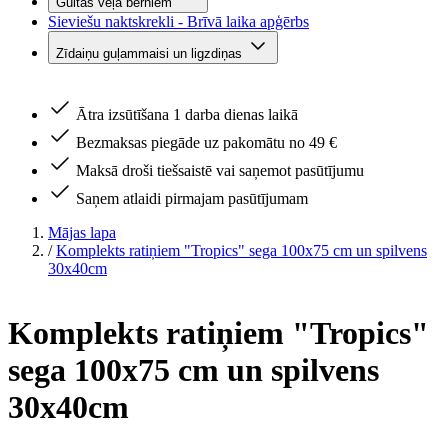
Gultas veļa bērniem
Sieviešu naktskrekli - Brīvā laika apģērbs
Zīdaiņu guļammaisi un ligzdiņas
Ātra izsūtīšana 1 darba dienas laikā
Bezmaksas piegāde uz pakomātu no 49 €
Maksā droši tiešsaistē vai saņemot pasūtījumu
Saņem atlaidi pirmajam pasūtījumam
Mājas lapa
/
Komplekts ratiņiem "Tropics" sega 100x75 cm un spilvens
30x40cm
Komplekts ratiņiem "Tropics"
sega 100x75 cm un spilvens
30x40cm