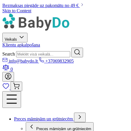
Bezmaksas piegāde uz pakomātu no 49 €
Skip to Content
Veikals
Klientu apkalpošana
Search
info@babydo.lt
+37069832905
0
Preces māmiņām un grūtniecēm
Preces māmiņām un grūtniecēm