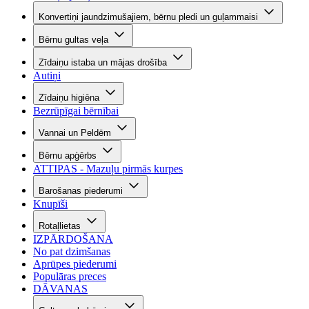
Konvertiņi jaundzimušajiem, bērnu pledi un guļammaisi
Bērnu gultas veļa
Zīdaiņu istaba un mājas drošība
Autiņi
Zīdaiņu higiēna
Bezrūpīgai bērnībai
Vannai un Peldēm
Bērnu apģērbs
ATTIPAS - Mazuļu pirmās kurpes
Barošanas piederumi
Knupīši
Rotaļlietas
IZPĀRDOŠANA
No pat dzimšanas
Aprūpes piederumi
Populāras preces
DĀVANAS