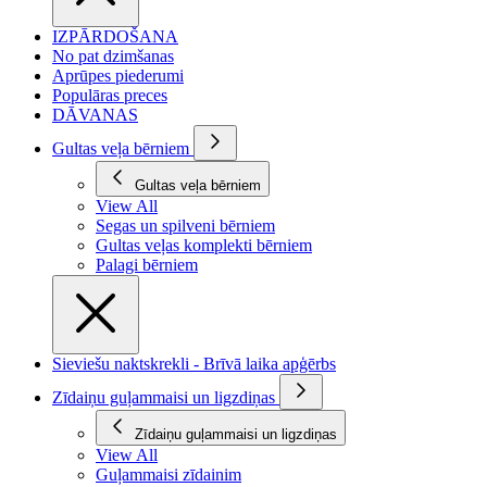
IZPĀRDOŠANA
No pat dzimšanas
Aprūpes piederumi
Populāras preces
DĀVANAS
Gultas veļa bērniem
Gultas veļa bērniem
View All
Segas un spilveni bērniem
Gultas veļas komplekti bērniem
Palagi bērniem
Sieviešu naktskrekli - Brīvā laika apģērbs
Zīdaiņu guļammaisi un ligzdiņas
Zīdaiņu guļammaisi un ligzdiņas
View All
Guļammaisi zīdainim