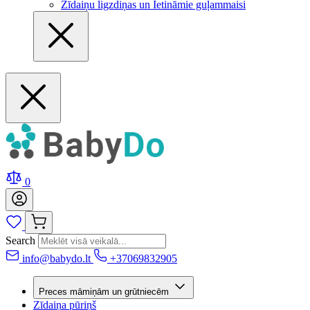
Zīdaiņu ligzdiņas un Ietināmie guļammaisi
0
Search
info@babydo.lt
+37069832905
Preces māmiņām un grūtniecēm
Zīdaiņa pūriņš