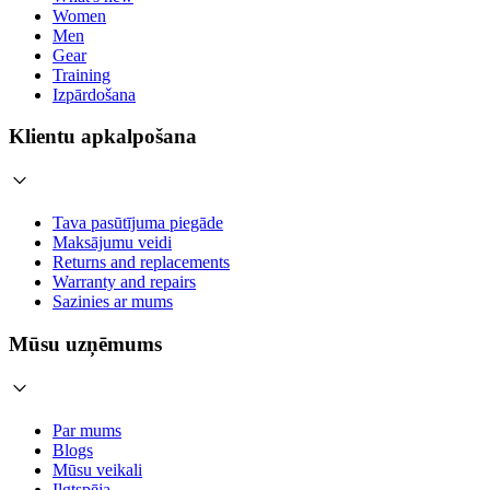
Women
Men
Gear
Training
Izpārdošana
Klientu apkalpošana
Tava pasūtījuma piegāde
Maksājumu veidi
Returns and replacements
Warranty and repairs
Sazinies ar mums
Mūsu uzņēmums
Par mums
Blogs
Mūsu veikali
Ilgtspēja