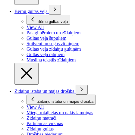
Bērnu gultas veļa
Bērnu gultas veļa
View All
Palagi bērniem un zīdaiņiem
Gultas veļa šūpuļiem
Spilveni un segas zīdaiņiem
Gultas veļa zīdaiņu gultiņām
Gultas veļa ratiņiem
Muslina tekstils zīdaiņiem
Zīdaiņu istaba un mājas drošība
Zīdaiņu istaba un mājas drošība
View All
Miega rotaļlietas un nakts lampiņas
Zīdaiņu matrači
Pārtināmās virsmas
Zīdaiņu gultas
Drošības piederumi