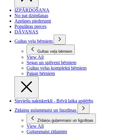
IZPĀRDOŠANA
No pat dzimšanas
Aprūpes piederumi
Populāras preces
DĀVANAS
Gultas veļa bērniem
Gultas veļa bērniem
View All
Segas un spilveni bērniem
Gultas veļas komplekti bērniem
Palagi bērniem
Sieviešu naktskrekli - Brīvā laika apģērbs
Zīdaiņu guļammaisi un ligzdiņas
Zīdaiņu guļammaisi un ligzdiņas
View All
Guļammaisi zīdainim