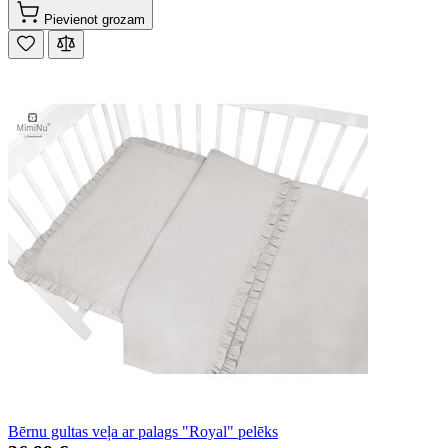
Pievienot grozam
Bērnu gultas veļa ar palags "Royal" pelēks