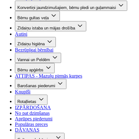
Konvertiņi jaundzimušajiem, bērnu pledi un guļammaisi
Bērnu gultas veļa
Zīdaiņu istaba un mājas drošība
Autiņi
Zīdaiņu higiēna
Bezrūpīgai bērnībai
Vannai un Peldēm
Bērnu apģērbs
ATTIPAS - Mazuļu pirmās kurpes
Barošanas piederumi
Knupīši
Rotaļlietas
IZPĀRDOŠANA
No pat dzimšanas
Aprūpes piederumi
Populāras preces
DĀVANAS