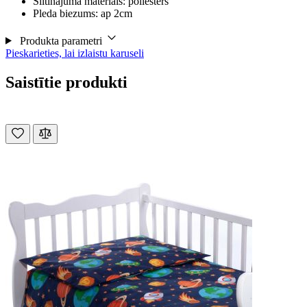
Siltinājuma materiāls: poliesters
Pleda biezums: ap 2cm
Produkta parametri
Pieskarieties, lai izlaistu karuseli
Saistītie produkti