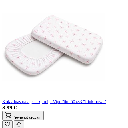
Kokvilnas palags ar gumiju šūpulītim 50x83 "Pink bows"
8,99 €
Pievienot grozam