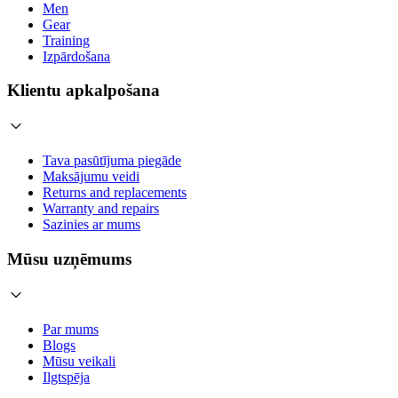
Men
Gear
Training
Izpārdošana
Klientu apkalpošana
Tava pasūtījuma piegāde
Maksājumu veidi
Returns and replacements
Warranty and repairs
Sazinies ar mums
Mūsu uzņēmums
Par mums
Blogs
Mūsu veikali
Ilgtspēja