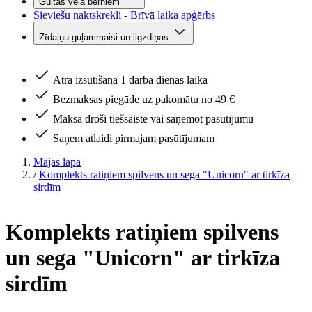
Gultas veļa bērniem
Sieviešu naktskrekli - Brīvā laika apģērbs
Zīdaiņu guļammaisi un ligzdiņas
Ātra izsūtīšana 1 darba dienas laikā
Bezmaksas piegāde uz pakomātu no 49 €
Maksā droši tiešsaistē vai saņemot pasūtījumu
Saņem atlaidi pirmajam pasūtījumam
Mājas lapa
/
Komplekts ratiņiem spilvens un sega "Unicorn" ar tirkīza
sirdīm
Komplekts ratiņiem spilvens
un sega "Unicorn" ar tirkīza
sirdīm