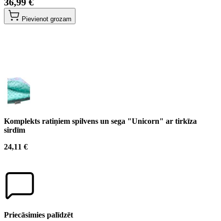
36,99 €
Pievienot grozam
Komplekts ratiņiem spilvens un sega "Unicorn" ar tirkīza
sirdīm
24,11 €
Priecāsimies palīdzēt