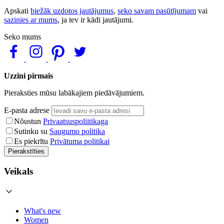
Apskati
biežāk uzdotos jautājumus
,
seko savam pasūtījumam
vai
sazinies ar mums
, ja tev ir kādi jautājumi.
Seko mums
Uzzini pirmais
Pieraksties mūsu labākajiem piedāvājumiem.
E-pasta adrese
Nõustun
Privaatsuspoliitikaga
Sutinku su
Saugumo politika
Es piekrītu
Privātuma politikai
Pierakstīties
Veikals
What's new
Women