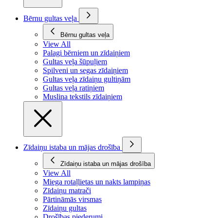
Bērnu gultas veļa
Bērnu gultas veļa
View All
Palagi bērniem un zīdaiņiem
Gultas veļa šūpuļiem
Spilveni un segas zīdaiņiem
Gultas veļa zīdaiņu gultiņām
Gultas veļa ratiņiem
Muslina tekstils zīdaiņiem
Zīdaiņu istaba un mājas drošība
Zīdaiņu istaba un mājas drošība
View All
Miega rotaļlietas un nakts lampiņas
Zīdaiņu matrači
Pārtināmās virsmas
Zīdaiņu gultas
Drošības piederumi