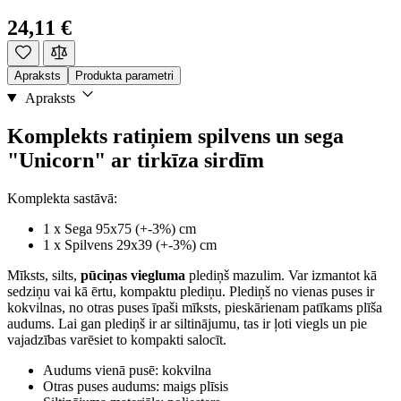
24,11 €
Apraksts
Produkta parametri
Apraksts
Komplekts ratiņiem spilvens un sega
"Unicorn" ar tirkīza sirdīm
Komplekta sastāvā:
1 x Sega 95x75 (+-3%) cm
1 x Spilvens 29x39 (+-3%) cm
Mīksts, silts,
pūciņas viegluma
plediņš mazulim. Var izmantot kā
sedziņu vai kā ērtu, kompaktu plediņu. Plediņš no vienas puses ir
kokvilnas, no otras puses īpaši mīksts, pieskārienam patīkams plīša
audums. Lai gan plediņš ir ar siltinājumu, tas ir ļoti viegls un pie
vajadzības varēsiet to kompakti salocīt.
Audums vienā pusē: kokvilna
Otras puses audums: maigs plīsis