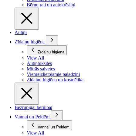
Bērnu rati un autokrēsliņi
Autiņi
Zīdaiņu higiēna
Zīdaiņu higiēna
View All
Autiņbiksītes
Mitrās salvetes
Vienreizlietojamie paladziņi
Zīdaiņu higiēna un kosmētika
Bezrūpīgai bērnībai
Vannai un Peldēm
Vannai un Peldēm
View All