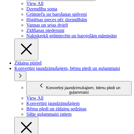
View All
Dzemdību soma
Grūtnieču un barošanas spilveni
Higiēnas preces pēc dzemdībām
Vannas un sejas dvieļi
Zīdīšanas piederumi
Naktskrekli grūtniecēm un barojošām māmiņām
Zīdaiņa pūriņš
Konvertiņi jaundzimušajiem, bērnu pledi un guļammaisi
Konvertiņi jaundzimušajiem, bērnu pledi un
guļammaisi
View All
Konvertiņi jaundzimušajiem
Bērnu pledi un zīdaiņu sedziņas
Siltie guļammaisi ratiem