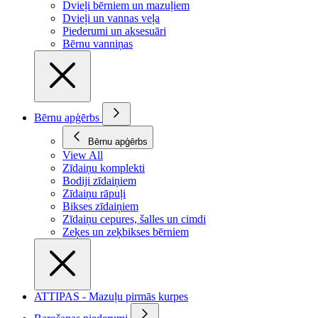
Dvieļi bērniem un mazuļiem
Dvieļi un vannas veļa
Piederumi un aksesuāri
Bērnu vanniņas
Bērnu apģērbs
Bērnu apģērbs
View All
Zīdaiņu komplekti
Bodiji zīdaiņiem
Zīdaiņu rāpuļi
Bikses zīdaiņiem
Zīdaiņu cepures, šalles un cimdi
Zeķes un zeķbikses bērniem
ATTIPAS - Mazuļu pirmās kurpes