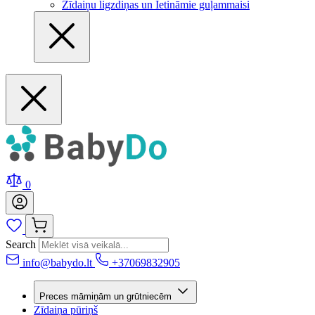
Zīdaiņu ligzdiņas un Ietināmie guļammaisi
0
Search
info@babydo.lt
+37069832905
Preces māmiņām un grūtniecēm
Zīdaiņa pūriņš