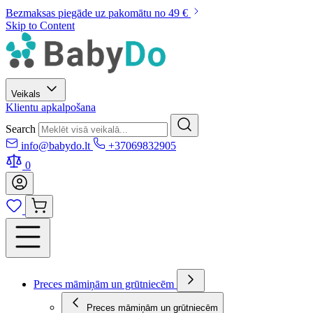
Bezmaksas piegāde uz pakomātu no 49 €
Skip to Content
Veikals
Klientu apkalpošana
Search
info@babydo.lt
+37069832905
0
Preces māmiņām un grūtniecēm
Preces māmiņām un grūtniecēm