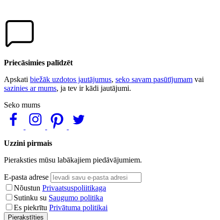
Priecāsimies palīdzēt
Apskati
biežāk uzdotos jautājumus
,
seko savam pasūtījumam
vai
sazinies ar mums
, ja tev ir kādi jautājumi.
Seko mums
Uzzini pirmais
Pieraksties mūsu labākajiem piedāvājumiem.
E-pasta adrese
Nõustun
Privaatsuspoliitikaga
Sutinku su
Saugumo politika
Es piekrītu
Privātuma politikai
Pierakstīties