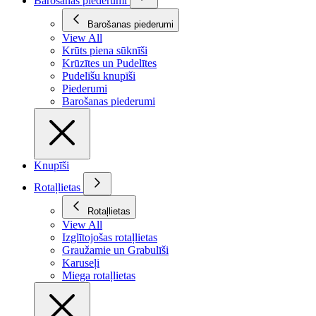
Barošanas piederumi
Barošanas piederumi
View All
Krūts piena sūknīši
Krūzītes un Pudelītes
Pudelīšu knupīši
Piederumi
Barošanas piederumi
Knupīši
Rotaļlietas
Rotaļlietas
View All
Izglītojošas rotaļlietas
Graužamie un Grabulīši
Karuseļi
Miega rotaļlietas