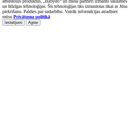
atbilstošus produktus, „Babydo“ un mūsu partneri izmanto sīkdatnes
un līdzīgas tehnoloģijas. Šīs tehnoloģijas tiks izmantotas tikai ar Jūsu
piekrišanu. Paldies par sadarbību. Vairāk informācijas atradīsiet
mūsu
Privātuma politikā
Iestatījumi
Agree