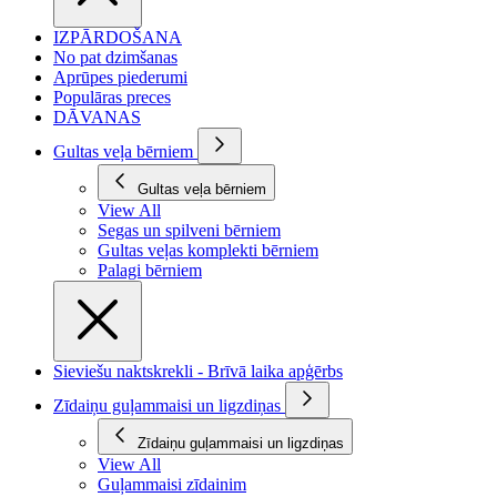
IZPĀRDOŠANA
No pat dzimšanas
Aprūpes piederumi
Populāras preces
DĀVANAS
Gultas veļa bērniem
Gultas veļa bērniem
View All
Segas un spilveni bērniem
Gultas veļas komplekti bērniem
Palagi bērniem
Sieviešu naktskrekli - Brīvā laika apģērbs
Zīdaiņu guļammaisi un ligzdiņas
Zīdaiņu guļammaisi un ligzdiņas
View All
Guļammaisi zīdainim