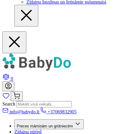
Zīdaiņu ligzdiņas un Ietināmie guļammaisi
0
Search
info@babydo.lt
+37069832905
Preces māmiņām un grūtniecēm
Zīdaiņa pūriņš