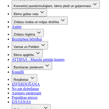
Konvertiņi jaundzimušajiem, bērnu pledi un guļammaisi
Bērnu gultas veļa
Zīdaiņu istaba un mājas drošība
Autiņi
Zīdaiņu higiēna
Bezrūpīgai bērnībai
Vannai un Peldēm
Bērnu apģērbs
ATTIPAS - Mazuļu pirmās kurpes
Barošanas piederumi
Knupīši
Rotaļlietas
IZPĀRDOŠANA
No pat dzimšanas
Aprūpes piederumi
Populāras preces
DĀVANAS