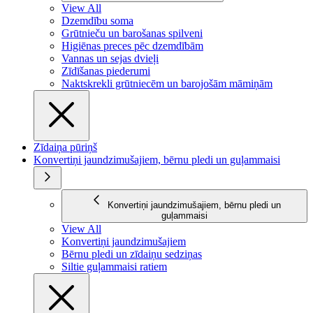
View All
Dzemdību soma
Grūtnieču un barošanas spilveni
Higiēnas preces pēc dzemdībām
Vannas un sejas dvieļi
Zīdīšanas piederumi
Naktskrekli grūtniecēm un barojošām māmiņām
Zīdaiņa pūriņš
Konvertiņi jaundzimušajiem, bērnu pledi un guļammaisi
Konvertiņi jaundzimušajiem, bērnu pledi un
guļammaisi
View All
Konvertiņi jaundzimušajiem
Bērnu pledi un zīdaiņu sedziņas
Siltie guļammaisi ratiem