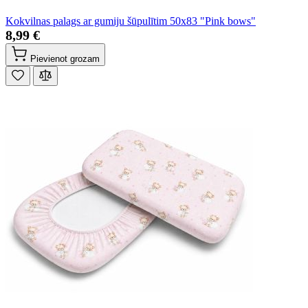
Kokvilnas palags ar gumiju šūpulītim 50x83 "Pink bows"
8,99 €
Pievienot grozam