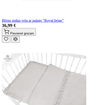
Bērnu gultas veļa ar palags "Royal beige"
36,99 €
Pievienot grozam