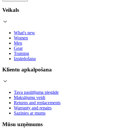
Veikals
What's new
Women
Men
Gear
Training
Izpārdošana
Klientu apkalpošana
Tava pasūtījuma piegāde
Maksājumu veidi
Returns and replacements
Warranty and repairs
Sazinies ar mums
Mūsu uzņēmums