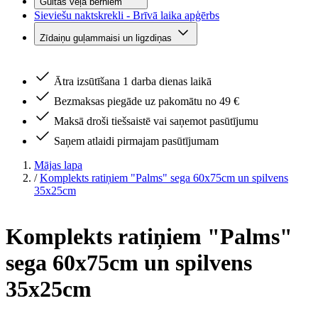
Gultas veļa bērniem
Sieviešu naktskrekli - Brīvā laika apģērbs
Zīdaiņu guļammaisi un ligzdiņas
Ātra izsūtīšana 1 darba dienas laikā
Bezmaksas piegāde uz pakomātu no 49 €
Maksā droši tiešsaistē vai saņemot pasūtījumu
Saņem atlaidi pirmajam pasūtījumam
Mājas lapa
/
Komplekts ratiņiem "Palms" sega 60x75cm un spilvens
35x25cm
Komplekts ratiņiem "Palms"
sega 60x75cm un spilvens
35x25cm