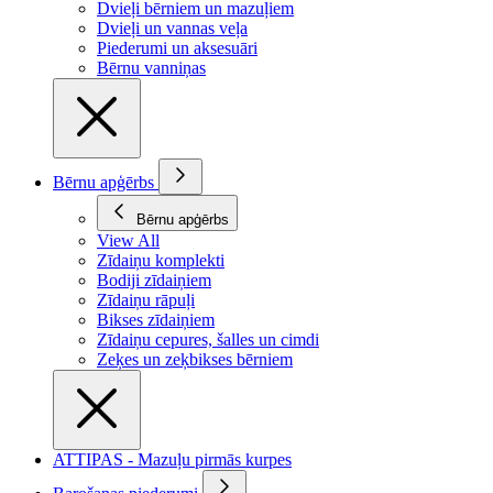
Dvieļi bērniem un mazuļiem
Dvieļi un vannas veļa
Piederumi un aksesuāri
Bērnu vanniņas
Bērnu apģērbs
Bērnu apģērbs
View All
Zīdaiņu komplekti
Bodiji zīdaiņiem
Zīdaiņu rāpuļi
Bikses zīdaiņiem
Zīdaiņu cepures, šalles un cimdi
Zeķes un zeķbikses bērniem
ATTIPAS - Mazuļu pirmās kurpes