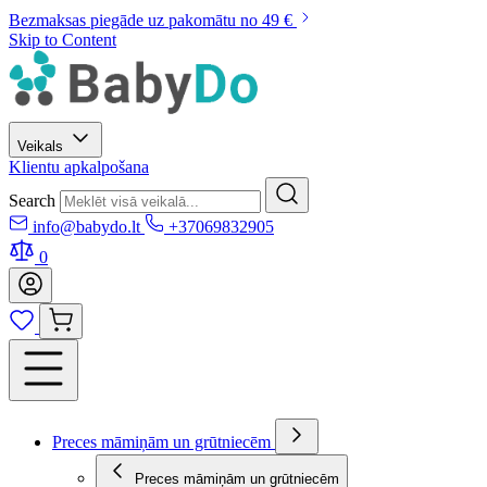
Bezmaksas piegāde uz pakomātu no 49 €
Skip to Content
Veikals
Klientu apkalpošana
Search
info@babydo.lt
+37069832905
0
Preces māmiņām un grūtniecēm
Preces māmiņām un grūtniecēm