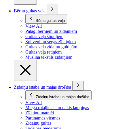
Bērnu gultas veļa
Bērnu gultas veļa
View All
Palagi bērniem un zīdaiņiem
Gultas veļa šūpuļiem
Spilveni un segas zīdaiņiem
Gultas veļa zīdaiņu gultiņām
Gultas veļa ratiņiem
Muslina tekstils zīdaiņiem
Zīdaiņu istaba un mājas drošība
Zīdaiņu istaba un mājas drošība
View All
Miega rotaļlietas un nakts lampiņas
Zīdaiņu matrači
Pārtināmās virsmas
Zīdaiņu gultas
Drošības piederumi