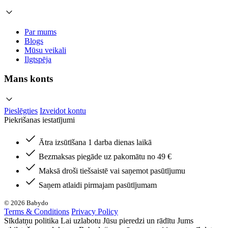
Par mums
Blogs
Mūsu veikali
Ilgtspēja
Mans konts
Pieslēgties
Izveidot kontu
Piekrišanas iestatījumi
Ātra izsūtīšana 1 darba dienas laikā
Bezmaksas piegāde uz pakomātu no 49 €
Maksā droši tiešsaistē vai saņemot pasūtījumu
Saņem atlaidi pirmajam pasūtījumam
© 2026 Babydo
Terms & Conditions
Privacy Policy
Sīkdatņu politika Lai uzlabotu Jūsu pieredzi un rādītu Jums