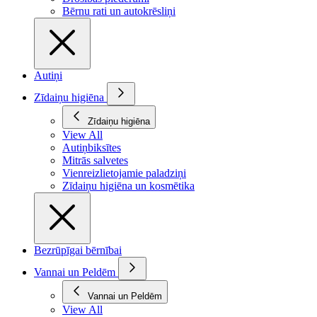
Bērnu rati un autokrēsliņi
Autiņi
Zīdaiņu higiēna
Zīdaiņu higiēna
View All
Autiņbiksītes
Mitrās salvetes
Vienreizlietojamie paladziņi
Zīdaiņu higiēna un kosmētika
Bezrūpīgai bērnībai
Vannai un Peldēm
Vannai un Peldēm
View All