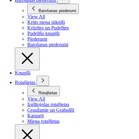
Barošanas piederumi
Barošanas piederumi
View All
Krūts piena sūknīši
Krūzītes un Pudelītes
Pudelīšu knupīši
Piederumi
Barošanas piederumi
Knupīši
Rotaļlietas
Rotaļlietas
View All
Izglītojošas rotaļlietas
Graužamie un Grabulīši
Karuseļi
Miega rotaļlietas