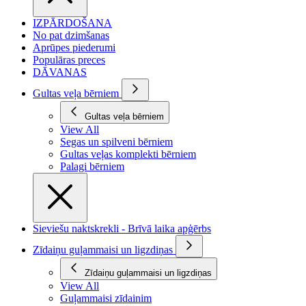
IZPĀRDOŠANA
No pat dzimšanas
Aprūpes piederumi
Populāras preces
DĀVANAS
Gultas veļa bērniem
Gultas veļa bērniem
View All
Segas un spilveni bērniem
Gultas veļas komplekti bērniem
Palagi bērniem
Sieviešu naktskrekli - Brīvā laika apģērbs
Zīdaiņu guļammaisi un ligzdiņas
Zīdaiņu guļammaisi un ligzdiņas
View All
Guļammaisi zīdainim