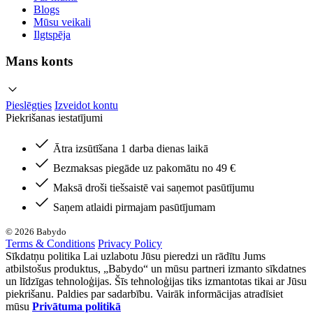
Blogs
Mūsu veikali
Ilgtspēja
Mans konts
Pieslēgties
Izveidot kontu
Piekrišanas iestatījumi
Ātra izsūtīšana 1 darba dienas laikā
Bezmaksas piegāde uz pakomātu no 49 €
Maksā droši tiešsaistē vai saņemot pasūtījumu
Saņem atlaidi pirmajam pasūtījumam
© 2026 Babydo
Terms & Conditions
Privacy Policy
Sīkdatņu politika Lai uzlabotu Jūsu pieredzi un rādītu Jums
atbilstošus produktus, „Babydo“ un mūsu partneri izmanto sīkdatnes
un līdzīgas tehnoloģijas. Šīs tehnoloģijas tiks izmantotas tikai ar Jūsu
piekrišanu. Paldies par sadarbību. Vairāk informācijas atradīsiet
mūsu
Privātuma politikā