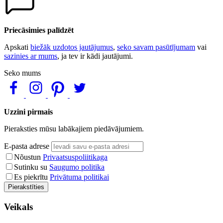
Priecāsimies palīdzēt
Apskati
biežāk uzdotos jautājumus
,
seko savam pasūtījumam
vai
sazinies ar mums
, ja tev ir kādi jautājumi.
Seko mums
Uzzini pirmais
Pieraksties mūsu labākajiem piedāvājumiem.
E-pasta adrese
Nõustun
Privaatsuspoliitikaga
Sutinku su
Saugumo politika
Es piekrītu
Privātuma politikai
Pierakstīties
Veikals