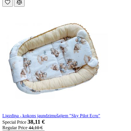
Ligzdiņa - kokons jaundzimušajiem "Sky Pilot Ecru"
38,11 €
Special Price
Regular Price
44,10 €