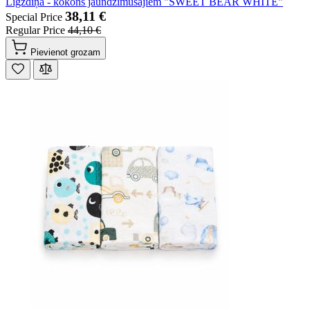
Ligzdiņa - kokons jaundzimušajiem "SWEET BEAR WHITE"
38,11 €
Special Price
Regular Price
44,10 €
Pievienot grozam