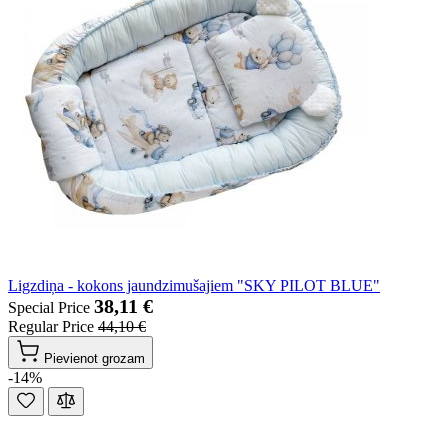
Ligzdiņa - kokons jaundzimušajiem "SKY PILOT BLUE"
38,11 €
Special Price
Regular Price
44,10 €
Pievienot grozam
-14%