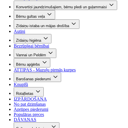
Konvertiņi jaundzimušajiem, bērnu pledi un guļammaisi
Bērnu gultas veļa
Zīdaiņu istaba un mājas drošība
Autiņi
Zīdaiņu higiēna
Bezrūpīgai bērnībai
Vannai un Peldēm
Bērnu apģērbs
ATTIPAS - Mazuļu pirmās kurpes
Barošanas piederumi
Knupīši
Rotaļlietas
IZPĀRDOŠANA
No pat dzimšanas
Aprūpes piederumi
Populāras preces
DĀVANAS