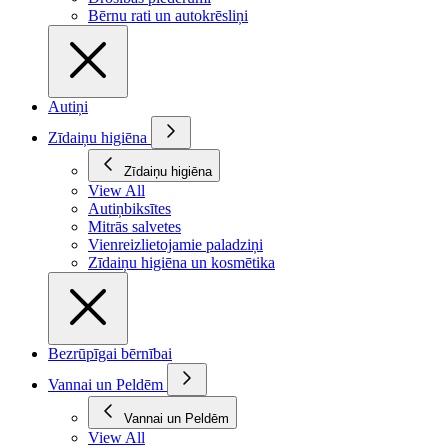
Bērnu rati un autokrēsliņi
Autiņi
Zīdaiņu higiēna
Zīdaiņu higiēna
View All
Autiņbiksītes
Mitrās salvetes
Vienreizlietojamie paladziņi
Zīdaiņu higiēna un kosmētika
Bezrūpīgai bērnībai
Vannai un Peldēm
Vannai un Peldēm
View All