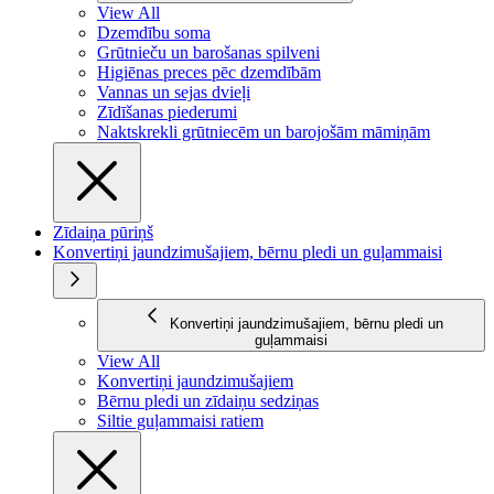
View All
Dzemdību soma
Grūtnieču un barošanas spilveni
Higiēnas preces pēc dzemdībām
Vannas un sejas dvieļi
Zīdīšanas piederumi
Naktskrekli grūtniecēm un barojošām māmiņām
Zīdaiņa pūriņš
Konvertiņi jaundzimušajiem, bērnu pledi un guļammaisi
Konvertiņi jaundzimušajiem, bērnu pledi un
guļammaisi
View All
Konvertiņi jaundzimušajiem
Bērnu pledi un zīdaiņu sedziņas
Siltie guļammaisi ratiem