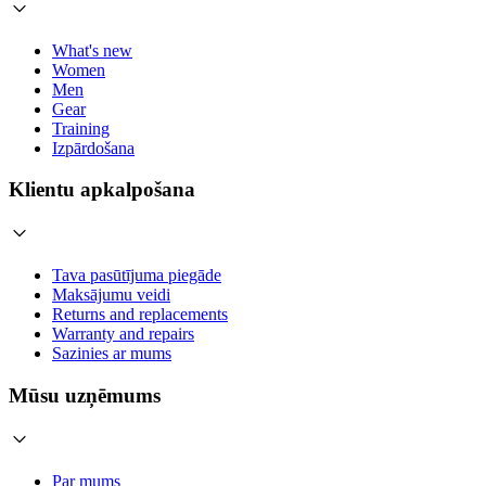
What's new
Women
Men
Gear
Training
Izpārdošana
Klientu apkalpošana
Tava pasūtījuma piegāde
Maksājumu veidi
Returns and replacements
Warranty and repairs
Sazinies ar mums
Mūsu uzņēmums
Par mums