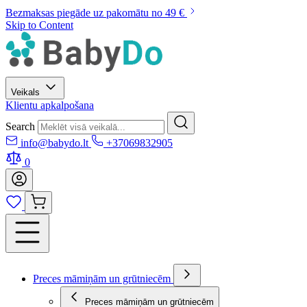
Bezmaksas piegāde uz pakomātu no 49 €
Skip to Content
Veikals
Klientu apkalpošana
Search
info@babydo.lt
+37069832905
0
Preces māmiņām un grūtniecēm
Preces māmiņām un grūtniecēm