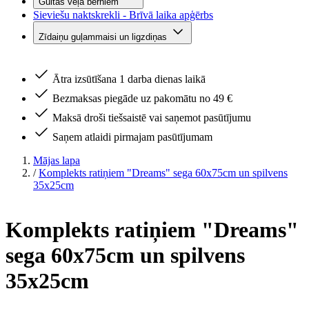
Gultas veļa bērniem
Sieviešu naktskrekli - Brīvā laika apģērbs
Zīdaiņu guļammaisi un ligzdiņas
Ātra izsūtīšana 1 darba dienas laikā
Bezmaksas piegāde uz pakomātu no 49 €
Maksā droši tiešsaistē vai saņemot pasūtījumu
Saņem atlaidi pirmajam pasūtījumam
Mājas lapa
/
Komplekts ratiņiem "Dreams" sega 60x75cm un spilvens
35x25cm
Komplekts ratiņiem "Dreams"
sega 60x75cm un spilvens
35x25cm