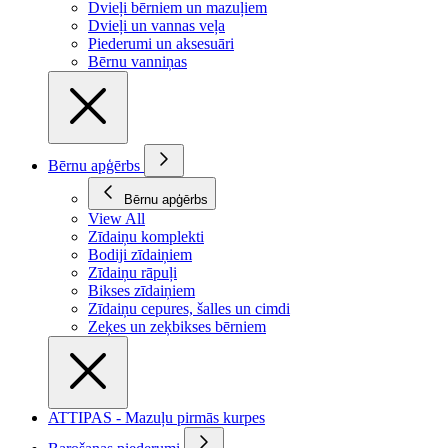
Dvieļi bērniem un mazuļiem
Dvieļi un vannas veļa
Piederumi un aksesuāri
Bērnu vanniņas
Bērnu apģērbs
Bērnu apģērbs
View All
Zīdaiņu komplekti
Bodiji zīdaiņiem
Zīdaiņu rāpuļi
Bikses zīdaiņiem
Zīdaiņu cepures, šalles un cimdi
Zeķes un zeķbikses bērniem
ATTIPAS - Mazuļu pirmās kurpes