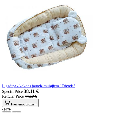
Ligzdiņa - kokons jaundzimušajiem "Friends"
38,11 €
Special Price
Regular Price
44,10 €
Pievienot grozam
-14%