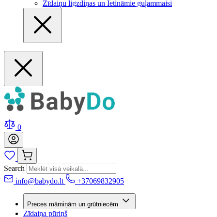
Zīdaiņu ligzdiņas un Ietināmie guļammaisi
0
Search
info@babydo.lt
+37069832905
Preces māmiņām un grūtniecēm
Zīdaiņa pūriņš