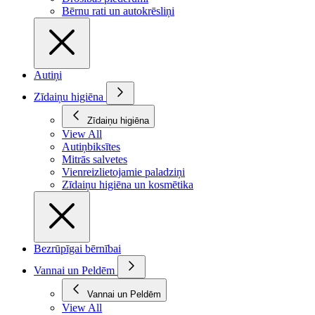
Bērnu rati un autokrēsliņi
Autiņi
Zīdaiņu higiēna
Zīdaiņu higiēna
View All
Autiņbiksītes
Mitrās salvetes
Vienreizlietojamie paladziņi
Zīdaiņu higiēna un kosmētika
Bezrūpīgai bērnībai
Vannai un Peldēm
Vannai un Peldēm
View All