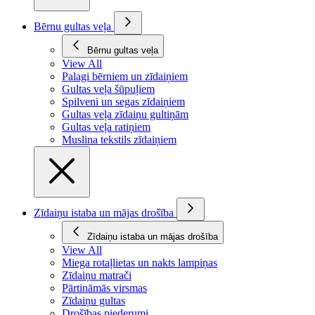
Bērnu gultas veļa
Bērnu gultas veļa
View All
Palagi bērniem un zīdaiņiem
Gultas veļa šūpuļiem
Spilveni un segas zīdaiņiem
Gultas veļa zīdaiņu gultiņām
Gultas veļa ratiņiem
Muslina tekstils zīdaiņiem
Zīdaiņu istaba un mājas drošība
Zīdaiņu istaba un mājas drošība
View All
Miega rotaļlietas un nakts lampiņas
Zīdaiņu matrači
Pārtināmās virsmas
Zīdaiņu gultas
Drošības piederumi