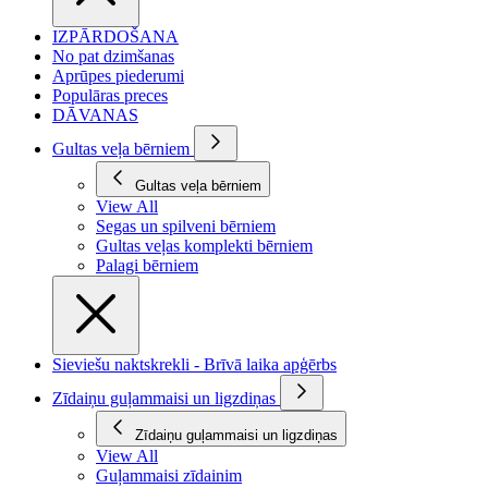
IZPĀRDOŠANA
No pat dzimšanas
Aprūpes piederumi
Populāras preces
DĀVANAS
Gultas veļa bērniem
Gultas veļa bērniem
View All
Segas un spilveni bērniem
Gultas veļas komplekti bērniem
Palagi bērniem
Sieviešu naktskrekli - Brīvā laika apģērbs
Zīdaiņu guļammaisi un ligzdiņas
Zīdaiņu guļammaisi un ligzdiņas
View All
Guļammaisi zīdainim