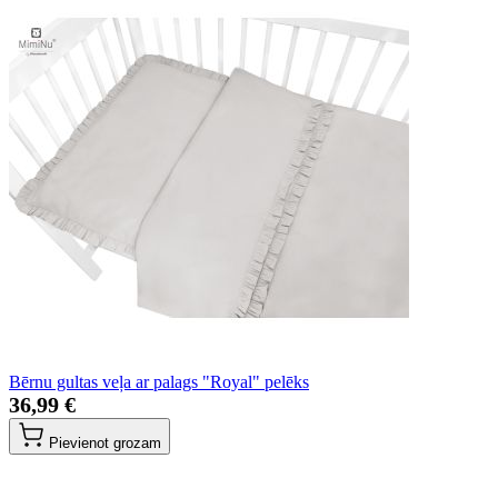
Bērnu gultas veļa ar palags "Royal" pelēks
36,99 €
Pievienot grozam