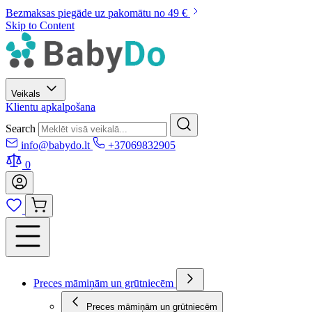
Bezmaksas piegāde uz pakomātu no 49 €
Skip to Content
Veikals
Klientu apkalpošana
Search
info@babydo.lt
+37069832905
0
Preces māmiņām un grūtniecēm
Preces māmiņām un grūtniecēm