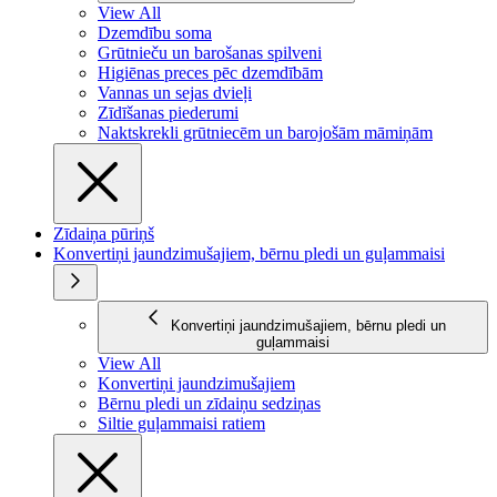
View All
Dzemdību soma
Grūtnieču un barošanas spilveni
Higiēnas preces pēc dzemdībām
Vannas un sejas dvieļi
Zīdīšanas piederumi
Naktskrekli grūtniecēm un barojošām māmiņām
Zīdaiņa pūriņš
Konvertiņi jaundzimušajiem, bērnu pledi un guļammaisi
Konvertiņi jaundzimušajiem, bērnu pledi un
guļammaisi
View All
Konvertiņi jaundzimušajiem
Bērnu pledi un zīdaiņu sedziņas
Siltie guļammaisi ratiem