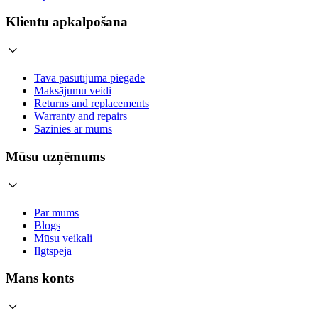
Klientu apkalpošana
Tava pasūtījuma piegāde
Maksājumu veidi
Returns and replacements
Warranty and repairs
Sazinies ar mums
Mūsu uzņēmums
Par mums
Blogs
Mūsu veikali
Ilgtspēja
Mans konts