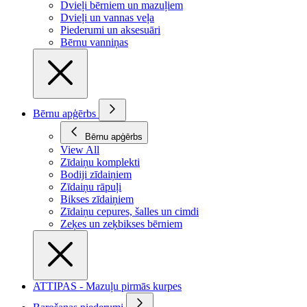
Dvieļi bērniem un mazuļiem
Dvieļi un vannas veļa
Piederumi un aksesuāri
Bērnu vanniņas
Bērnu apģērbs
Bērnu apģērbs
View All
Zīdaiņu komplekti
Bodiji zīdaiņiem
Zīdaiņu rāpuļi
Bikses zīdaiņiem
Zīdaiņu cepures, šalles un cimdi
Zeķes un zeķbikses bērniem
ATTIPAS - Mazuļu pirmās kurpes