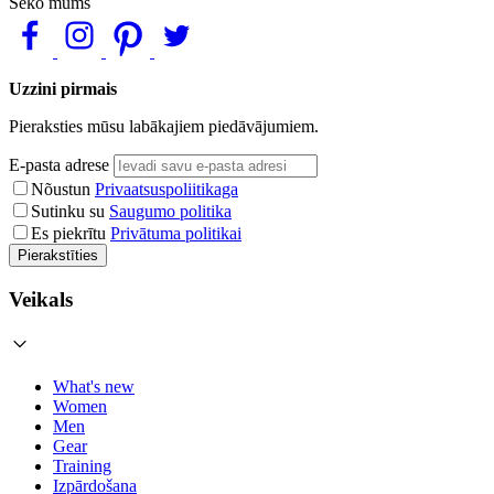
Seko mums
Uzzini pirmais
Pieraksties mūsu labākajiem piedāvājumiem.
E-pasta adrese
Nõustun
Privaatsuspoliitikaga
Sutinku su
Saugumo politika
Es piekrītu
Privātuma politikai
Pierakstīties
Veikals
What's new
Women
Men
Gear
Training
Izpārdošana