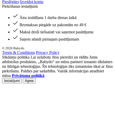
Pieslēgties
Izveidot kontu
Piekrišanas iestatījumi
Ātra izsūtīšana 1 darba dienas laikā
Bezmaksas piegāde uz pakomātu no 49 €
Maksā droši tiešsaistē vai saņemot pasūtījumu
Saņem atlaidi pirmajam pasūtījumam
© 2026 Babydo
Terms & Conditions
Privacy Policy
Sīkdatņu politika Lai uzlabotu Jūsu pieredzi un rādītu Jums
atbilstošus produktus, „Babydo“ un mūsu partneri izmanto sīkdatnes
un līdzīgas tehnoloģijas. Šīs tehnoloģijas tiks izmantotas tikai ar Jūsu
piekrišanu. Paldies par sadarbību. Vairāk informācijas atradīsiet
mūsu
Privātuma politikā
Iestatījumi
Agree