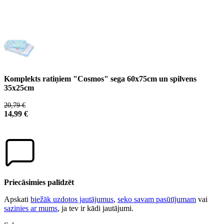
Komplekts ratiņiem "Cosmos" sega 60x75cm un spilvens
35x25cm
20,79 €
14,99 €
Priecāsimies palīdzēt
Apskati
biežāk uzdotos jautājumus
,
seko savam pasūtījumam
vai
sazinies ar mums
, ja tev ir kādi jautājumi.