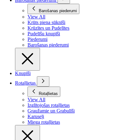
Barošanas piederumi
Barošanas piederumi
View All
Krūts piena sūknīši
Krūzītes un Pudelītes
Pudelīšu knupīši
Piederumi
Barošanas piederumi
Knupīši
Rotaļlietas
Rotaļlietas
View All
Izglītojošas rotaļlietas
Graužamie un Grabulīši
Karuseļi
Miega rotaļlietas