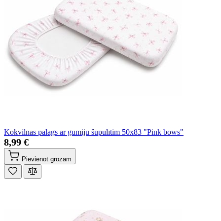
Kokvilnas palags ar gumiju šūpulītim 50x83 "Pink bows"
8,99 €
Pievienot grozam