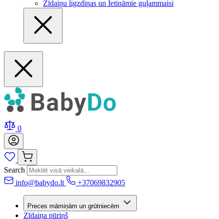
Zīdaiņu ligzdiņas un Ietināmie guļammaisi
0
Search
info@babydo.lt
+37069832905
Preces māmiņām un grūtniecēm
Zīdaiņa pūriņš