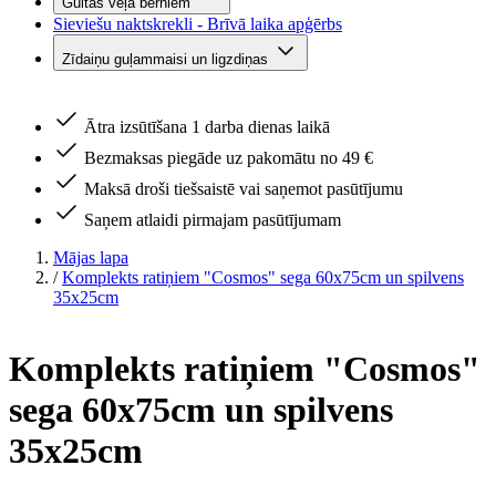
Gultas veļa bērniem
Sieviešu naktskrekli - Brīvā laika apģērbs
Zīdaiņu guļammaisi un ligzdiņas
Ātra izsūtīšana 1 darba dienas laikā
Bezmaksas piegāde uz pakomātu no 49 €
Maksā droši tiešsaistē vai saņemot pasūtījumu
Saņem atlaidi pirmajam pasūtījumam
Mājas lapa
/
Komplekts ratiņiem "Cosmos" sega 60x75cm un spilvens
35x25cm
Komplekts ratiņiem "Cosmos"
sega 60x75cm un spilvens
35x25cm