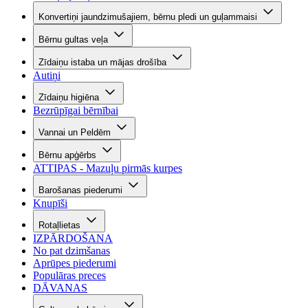
Konvertiņi jaundzimušajiem, bērnu pledi un guļammaisi
Bērnu gultas veļa
Zīdaiņu istaba un mājas drošība
Autiņi
Zīdaiņu higiēna
Bezrūpīgai bērnībai
Vannai un Peldēm
Bērnu apģērbs
ATTIPAS - Mazuļu pirmās kurpes
Barošanas piederumi
Knupīši
Rotaļlietas
IZPĀRDOŠANA
No pat dzimšanas
Aprūpes piederumi
Populāras preces
DĀVANAS