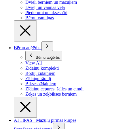
Dvieļi bērniem un mazuļiem
Dvieļi un vannas veļa
Piederumi un aksesuāri
Bērnu vanniņas
Bērnu apģērbs
Bērnu apģērbs
View All
Zīdaiņu komplekti
Bodiji zīdaiņiem
Zīdaiņu rāpuļi
Bikses zīdaiņiem
Zīdaiņu cepures, šalles un cimdi
Zeķes un zeķbikses bērniem
ATTIPAS - Mazuļu pirmās kurpes