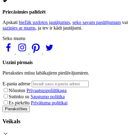
Priecāsimies palīdzēt
Apskati
biežāk uzdotos jautājumus
,
seko savam pasūtījumam
vai
sazinies ar mums
, ja tev ir kādi jautājumi.
Seko mums
Uzzini pirmais
Pieraksties mūsu labākajiem piedāvājumiem.
E-pasta adrese
Nõustun
Privaatsuspoliitikaga
Sutinku su
Saugumo politika
Es piekrītu
Privātuma politikai
Pierakstīties
Veikals