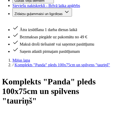
Gultas veļa bērniem
Sieviešu naktskrekli - Brīvā laika apģērbs
Zīdaiņu guļammaisi un ligzdiņas
Ātra izsūtīšana 1 darba dienas laikā
Bezmaksas piegāde uz pakomātu no 49 €
Maksā droši tiešsaistē vai saņemot pasūtījumu
Saņem atlaidi pirmajam pasūtījumam
Mājas lapa
/
Komplekts "Panda" pleds 100x75cm un spilvens "tauriņš"
Komplekts "Panda" pleds
100x75cm un spilvens
"tauriņš"