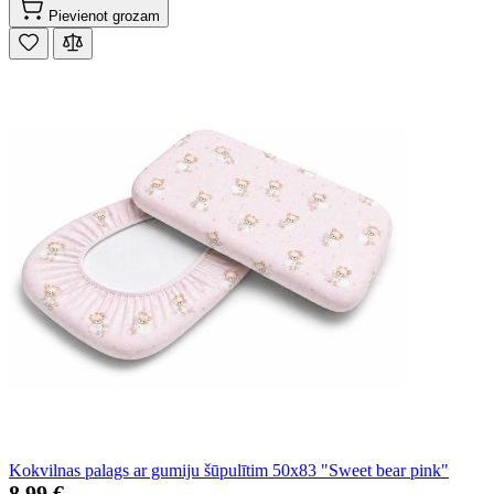
Pievienot grozam
Kokvilnas palags ar gumiju šūpulītim 50x83 "Sweet bear pink"
8,99 €