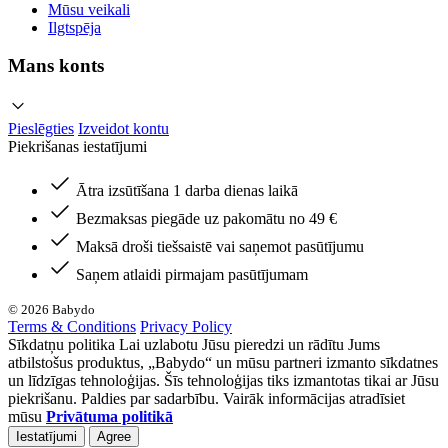
Mūsu veikali
Ilgtspēja
Mans konts
Pieslēgties
Izveidot kontu
Piekrišanas iestatījumi
Ātra izsūtīšana 1 darba dienas laikā
Bezmaksas piegāde uz pakomātu no 49 €
Maksā droši tiešsaistē vai saņemot pasūtījumu
Saņem atlaidi pirmajam pasūtījumam
© 2026 Babydo
Terms & Conditions
Privacy Policy
Sīkdatņu politika Lai uzlabotu Jūsu pieredzi un rādītu Jums
atbilstošus produktus, „Babydo“ un mūsu partneri izmanto sīkdatnes
un līdzīgas tehnoloģijas. Šīs tehnoloģijas tiks izmantotas tikai ar Jūsu
piekrišanu. Paldies par sadarbību. Vairāk informācijas atradīsiet
mūsu
Privātuma politikā
Iestatījumi
Agree