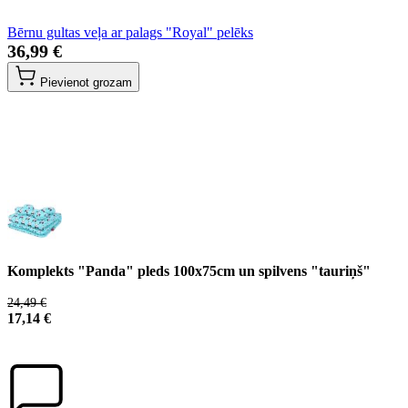
Bērnu gultas veļa ar palags "Royal" pelēks
36,99 €
Pievienot grozam
Komplekts "Panda" pleds 100x75cm un spilvens "tauriņš"
24,49 €
17,14 €