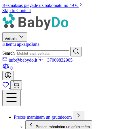
Bezmaksas piegāde uz pakomātu no 49 €
Skip to Content
Veikals
Klientu apkalpošana
Search
info@babydo.lt
+37069832905
0
Preces māmiņām un grūtniecēm
Preces māmiņām un grūtniecēm