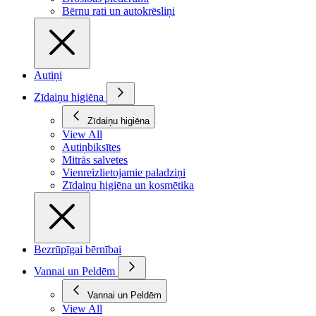
Bērnu rati un autokrēsliņi
Autiņi
Zīdaiņu higiēna
Zīdaiņu higiēna
View All
Autiņbiksītes
Mitrās salvetes
Vienreizlietojamie paladziņi
Zīdaiņu higiēna un kosmētika
Bezrūpīgai bērnībai
Vannai un Peldēm
Vannai un Peldēm
View All