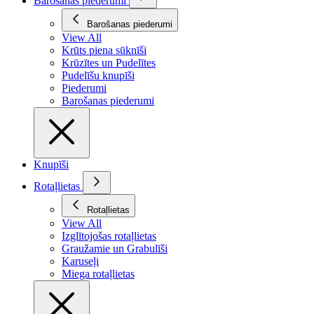
Barošanas piederumi
Barošanas piederumi
View All
Krūts piena sūknīši
Krūzītes un Pudelītes
Pudelīšu knupīši
Piederumi
Barošanas piederumi
Knupīši
Rotaļlietas
Rotaļlietas
View All
Izglītojošas rotaļlietas
Graužamie un Grabulīši
Karuseļi
Miega rotaļlietas