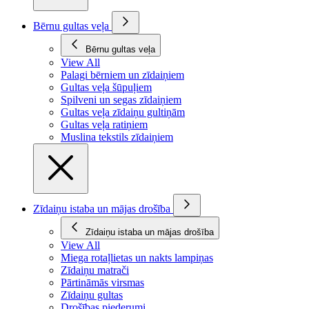
Bērnu gultas veļa
Bērnu gultas veļa
View All
Palagi bērniem un zīdaiņiem
Gultas veļa šūpuļiem
Spilveni un segas zīdaiņiem
Gultas veļa zīdaiņu gultiņām
Gultas veļa ratiņiem
Muslina tekstils zīdaiņiem
Zīdaiņu istaba un mājas drošība
Zīdaiņu istaba un mājas drošība
View All
Miega rotaļlietas un nakts lampiņas
Zīdaiņu matrači
Pārtināmās virsmas
Zīdaiņu gultas
Drošības piederumi