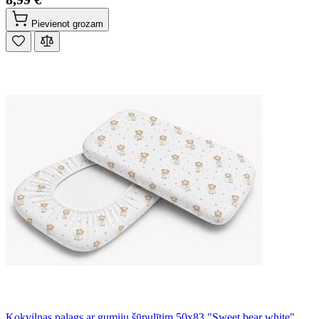
Pievienot grozam
Kokvilnas palags ar gumiju šūpulītim 50x83 "Sweet bear white"