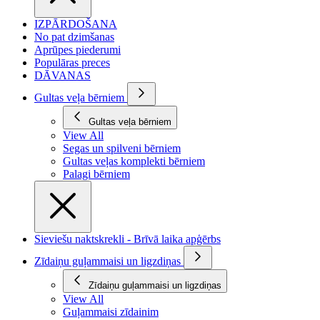
IZPĀRDOŠANA
No pat dzimšanas
Aprūpes piederumi
Populāras preces
DĀVANAS
Gultas veļa bērniem
Gultas veļa bērniem
View All
Segas un spilveni bērniem
Gultas veļas komplekti bērniem
Palagi bērniem
Sieviešu naktskrekli - Brīvā laika apģērbs
Zīdaiņu guļammaisi un ligzdiņas
Zīdaiņu guļammaisi un ligzdiņas
View All
Guļammaisi zīdainim