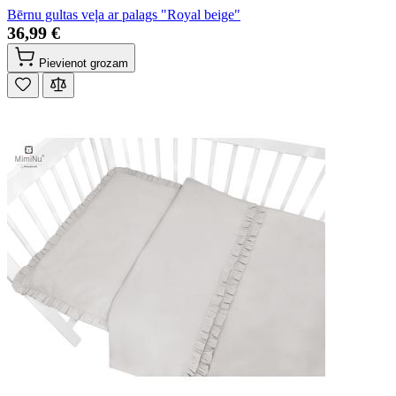
Bērnu gultas veļa ar palags "Royal beige"
36,99 €
Pievienot grozam