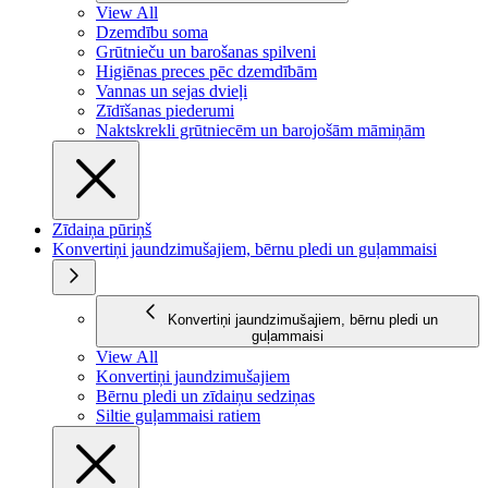
View All
Dzemdību soma
Grūtnieču un barošanas spilveni
Higiēnas preces pēc dzemdībām
Vannas un sejas dvieļi
Zīdīšanas piederumi
Naktskrekli grūtniecēm un barojošām māmiņām
Zīdaiņa pūriņš
Konvertiņi jaundzimušajiem, bērnu pledi un guļammaisi
Konvertiņi jaundzimušajiem, bērnu pledi un
guļammaisi
View All
Konvertiņi jaundzimušajiem
Bērnu pledi un zīdaiņu sedziņas
Siltie guļammaisi ratiem