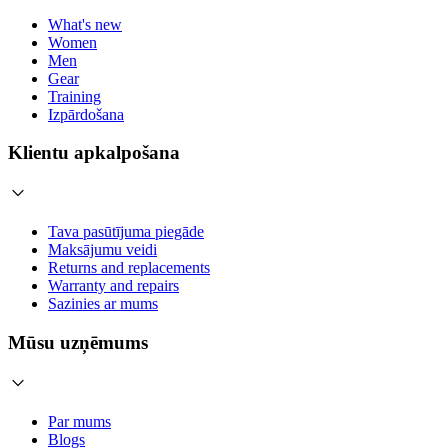
What's new
Women
Men
Gear
Training
Izpārdošana
Klientu apkalpošana
Tava pasūtījuma piegāde
Maksājumu veidi
Returns and replacements
Warranty and repairs
Sazinies ar mums
Mūsu uzņēmums
Par mums
Blogs