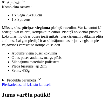
Apraksts
Komplekta sastāvā:
1 x Sega 75x100cm
1 x Spilvens
Mīksts, silts,
pūciņas viegluma
plediņš mazulim. Var izmantot kā
sedziņu vai kā ērtu, kompaktu plediņu. Plediņš no vienas puses ir
kokvilnas, no otras puses īpaši mīksts, pieskārienam patīkams plīša
audums. Lai gan plediņš ir ar siltinājumu, tas ir ļoti viegls un pie
vajadzības varēsiet to kompakti salocīt.
Audums vienā pusē: kokvilna
Otras puses audums: maigs plīsis
Siltinājuma materiāls: poliesters
Pleda biezums: ap 2cm
Svars: 450g
Produkta parametri
Pieskarieties, lai izlaistu karuseli
Jums varētu patikt!