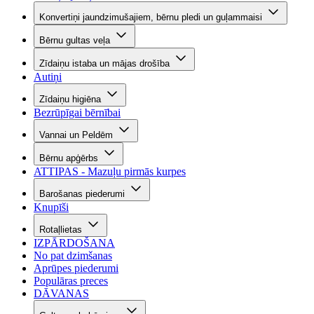
Konvertiņi jaundzimušajiem, bērnu pledi un guļammaisi
Bērnu gultas veļa
Zīdaiņu istaba un mājas drošība
Autiņi
Zīdaiņu higiēna
Bezrūpīgai bērnībai
Vannai un Peldēm
Bērnu apģērbs
ATTIPAS - Mazuļu pirmās kurpes
Barošanas piederumi
Knupīši
Rotaļlietas
IZPĀRDOŠANA
No pat dzimšanas
Aprūpes piederumi
Populāras preces
DĀVANAS