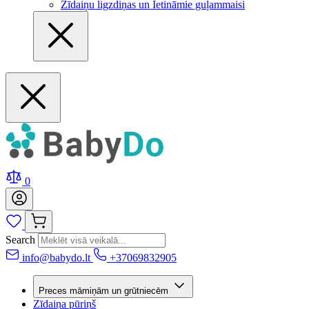
Zīdaiņu ligzdiņas un Ietināmie guļammaisi
0
Search
info@babydo.lt
+37069832905
Preces māmiņām un grūtniecēm
Zīdaiņa pūriņš