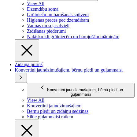
View All
Dzemdību soma
Grūtnieču un barošanas spilveni
Higiēnas preces pēc dzemdībām
Vannas un sejas dvieļi
Zīdīšanas piederumi
Naktskrekli grūtniecēm un barojošām māmiņām
Zīdaiņa pūriņš
Konvertiņi jaundzimušajiem, bērnu pledi un guļammaisi
Konvertiņi jaundzimušajiem, bērnu pledi un
guļammaisi
View All
Konvertiņi jaundzimušajiem
Bērnu pledi un zīdaiņu sedziņas
Siltie guļammaisi ratiem