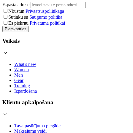
E-pasta adrese
Nõustun
Privaatsuspoliitikaga
Sutinku su
Saugumo politika
Es piekrītu
Privātuma politikai
Pierakstīties
Veikals
What's new
Women
Men
Gear
Training
Izpārdošana
Klientu apkalpošana
Tava pasūtījuma piegāde
Maksājumu veidi