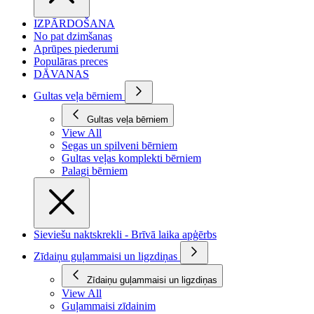
IZPĀRDOŠANA
No pat dzimšanas
Aprūpes piederumi
Populāras preces
DĀVANAS
Gultas veļa bērniem
Gultas veļa bērniem
View All
Segas un spilveni bērniem
Gultas veļas komplekti bērniem
Palagi bērniem
Sieviešu naktskrekli - Brīvā laika apģērbs
Zīdaiņu guļammaisi un ligzdiņas
Zīdaiņu guļammaisi un ligzdiņas
View All
Guļammaisi zīdainim