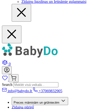
Zīdaiņu ligzdiņas un Ietināmie guļammaisi
0
Search
info@babydo.lt
+37069832905
Preces māmiņām un grūtniecēm
Zīdaiņa pūriņš