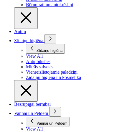
Bērnu rati un autokrēsliņi
Autiņi
Zīdaiņu higiēna
Zīdaiņu higiēna
View All
Autiņbiksītes
Mitrās salvetes
Vienreizlietojamie paladziņi
Zīdaiņu higiēna un kosmētika
Bezrūpīgai bērnībai
Vannai un Peldēm
Vannai un Peldēm
View All