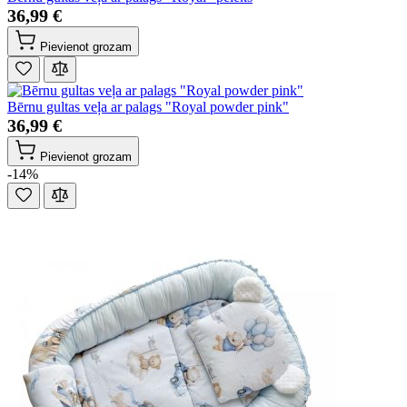
36,99 €
Pievienot grozam
Bērnu gultas veļa ar palags "Royal powder pink"
36,99 €
Pievienot grozam
-14%