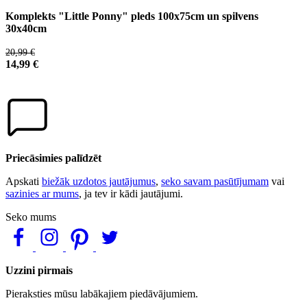
Komplekts "Little Ponny" pleds 100x75cm un spilvens
30x40cm
20,99 €
14,99 €
Priecāsimies palīdzēt
Apskati
biežāk uzdotos jautājumus
,
seko savam pasūtījumam
vai
sazinies ar mums
, ja tev ir kādi jautājumi.
Seko mums
Uzzini pirmais
Pieraksties mūsu labākajiem piedāvājumiem.