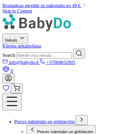
Bezmaksas piegāde uz pakomātu no 49 €
Skip to Content
Veikals
Klientu apkalpošana
Search
info@babydo.lt
+37069832905
0
Preces māmiņām un grūtniecēm
Preces māmiņām un grūtniecēm