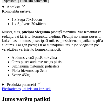
Apraksts
Produkta parametri
Apraksts
Komplekta sastāvā:
1 x Sega 75x100cm
1 x Spilvens 30x40cm
Mīksts, silts,
pūciņas viegluma
plediņš mazulim. Var izmantot kā
sedziņu vai kā ērtu, kompaktu plediņu. Plediņš no vienas puses ir
kokvilnas, no otras puses īpaši mīksts, pieskārienam patīkams plīša
audums. Lai gan plediņš ir ar siltinājumu, tas ir ļoti viegls un pie
vajadzības varēsiet to kompakti salocīt.
Audums vienā pusē: kokvilna
Otras puses audums: maigs plīsis
Siltinājuma materiāls: poliesters
Pleda biezums: ap 2cm
Svars: 450g
Produkta parametri
Pieskarieties, lai izlaistu karuseli
Jums varētu patikt!