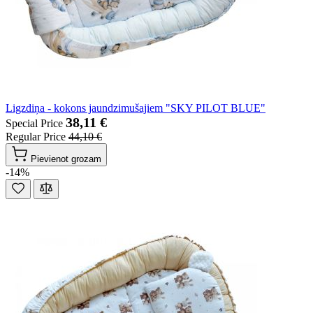
Ligzdiņa - kokons jaundzimušajiem "SKY PILOT BLUE"
38,11 €
Special Price
Regular Price
44,10 €
Pievienot grozam
-14%