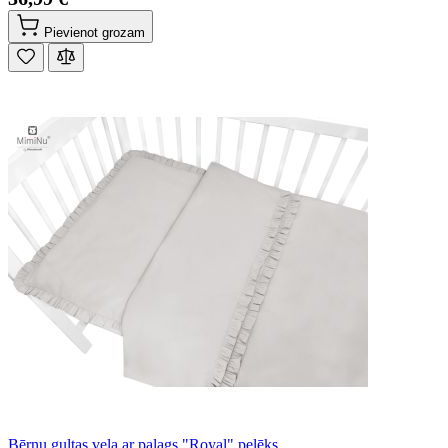
Pievienot grozam
Bērnu gultas veļa ar palags "Royal" pelēks