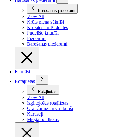
Barošanas piederumi
Barošanas piederumi
View All
Krūts piena sūknīši
Krūzītes un Pudelītes
Pudelīšu knupīši
Piederumi
Barošanas piederumi
Knupīši
Rotaļlietas
Rotaļlietas
View All
Izglītojošas rotaļlietas
Graužamie un Grabulīši
Karuseļi
Miega rotaļlietas