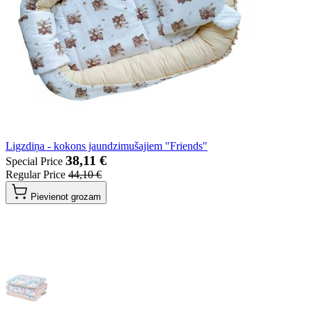
Ligzdiņa - kokons jaundzimušajiem "Friends"
38,11 €
Special Price
Regular Price
44,10 €
Pievienot grozam