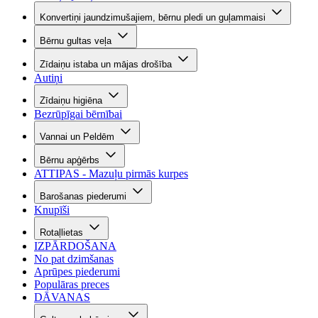
Konvertiņi jaundzimušajiem, bērnu pledi un guļammaisi
Bērnu gultas veļa
Zīdaiņu istaba un mājas drošība
Autiņi
Zīdaiņu higiēna
Bezrūpīgai bērnībai
Vannai un Peldēm
Bērnu apģērbs
ATTIPAS - Mazuļu pirmās kurpes
Barošanas piederumi
Knupīši
Rotaļlietas
IZPĀRDOŠANA
No pat dzimšanas
Aprūpes piederumi
Populāras preces
DĀVANAS