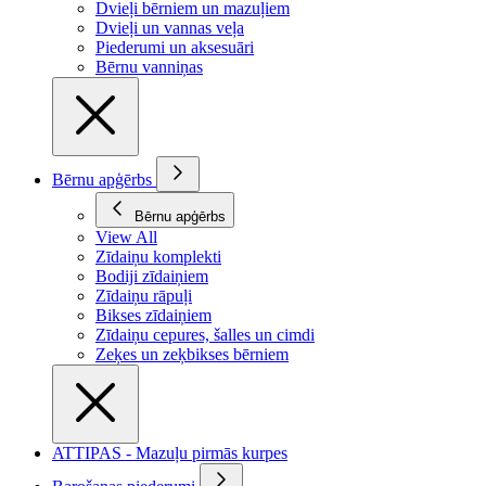
Dvieļi bērniem un mazuļiem
Dvieļi un vannas veļa
Piederumi un aksesuāri
Bērnu vanniņas
Bērnu apģērbs
Bērnu apģērbs
View All
Zīdaiņu komplekti
Bodiji zīdaiņiem
Zīdaiņu rāpuļi
Bikses zīdaiņiem
Zīdaiņu cepures, šalles un cimdi
Zeķes un zeķbikses bērniem
ATTIPAS - Mazuļu pirmās kurpes