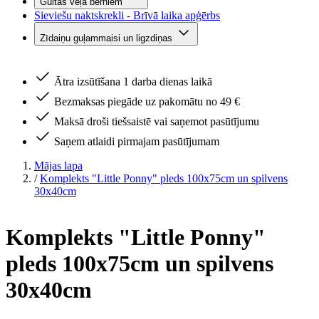
Gultas veļa bērniem
Sieviešu naktskrekli - Brīvā laika apģērbs
Zīdaiņu guļammaisi un ligzdiņas
Ātra izsūtīšana 1 darba dienas laikā
Bezmaksas piegāde uz pakomātu no 49 €
Maksā droši tiešsaistē vai saņemot pasūtījumu
Saņem atlaidi pirmajam pasūtījumam
Mājas lapa
/
Komplekts "Little Ponny" pleds 100x75cm un spilvens
30x40cm
Komplekts "Little Ponny"
pleds 100x75cm un spilvens
30x40cm