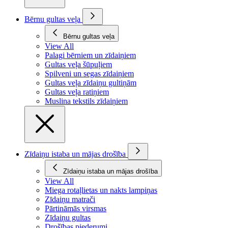
Bērnu gultas veļa
Bērnu gultas veļa
View All
Palagi bērniem un zīdaiņiem
Gultas veļa šūpuļiem
Spilveni un segas zīdaiņiem
Gultas veļa zīdaiņu gultiņām
Gultas veļa ratiņiem
Muslina tekstils zīdaiņiem
Zīdaiņu istaba un mājas drošība
Zīdaiņu istaba un mājas drošība
View All
Miega rotaļlietas un nakts lampiņas
Zīdaiņu matrači
Pārtināmās virsmas
Zīdaiņu gultas
Drošības piederumi