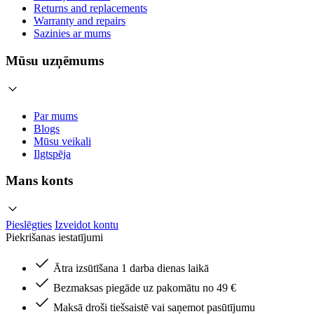
Returns and replacements
Warranty and repairs
Sazinies ar mums
Mūsu uzņēmums
Par mums
Blogs
Mūsu veikali
Ilgtspēja
Mans konts
Pieslēgties
Izveidot kontu
Piekrišanas iestatījumi
Ātra izsūtīšana 1 darba dienas laikā
Bezmaksas piegāde uz pakomātu no 49 €
Maksā droši tiešsaistē vai saņemot pasūtījumu