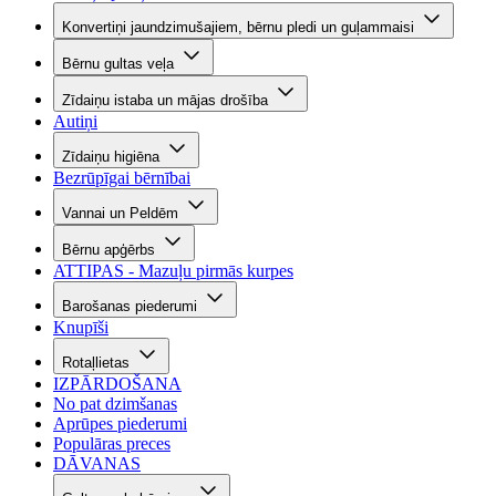
Konvertiņi jaundzimušajiem, bērnu pledi un guļammaisi
Bērnu gultas veļa
Zīdaiņu istaba un mājas drošība
Autiņi
Zīdaiņu higiēna
Bezrūpīgai bērnībai
Vannai un Peldēm
Bērnu apģērbs
ATTIPAS - Mazuļu pirmās kurpes
Barošanas piederumi
Knupīši
Rotaļlietas
IZPĀRDOŠANA
No pat dzimšanas
Aprūpes piederumi
Populāras preces
DĀVANAS