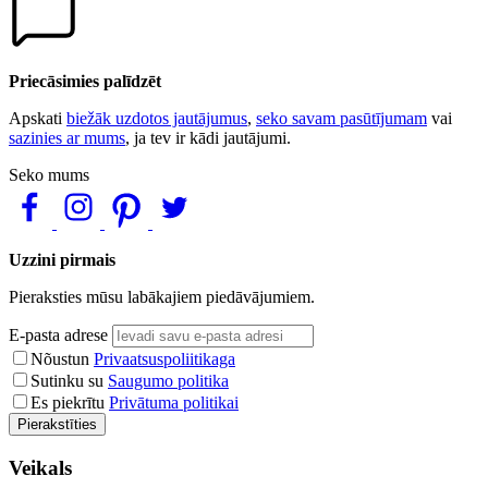
Priecāsimies palīdzēt
Apskati
biežāk uzdotos jautājumus
,
seko savam pasūtījumam
vai
sazinies ar mums
, ja tev ir kādi jautājumi.
Seko mums
Uzzini pirmais
Pieraksties mūsu labākajiem piedāvājumiem.
E-pasta adrese
Nõustun
Privaatsuspoliitikaga
Sutinku su
Saugumo politika
Es piekrītu
Privātuma politikai
Pierakstīties
Veikals