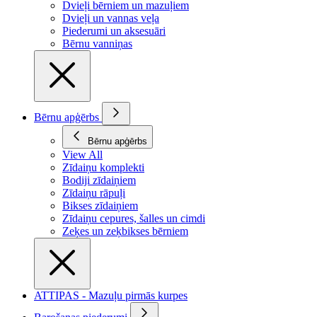
Dvieļi bērniem un mazuļiem
Dvieļi un vannas veļa
Piederumi un aksesuāri
Bērnu vanniņas
Bērnu apģērbs
Bērnu apģērbs
View All
Zīdaiņu komplekti
Bodiji zīdaiņiem
Zīdaiņu rāpuļi
Bikses zīdaiņiem
Zīdaiņu cepures, šalles un cimdi
Zeķes un zeķbikses bērniem
ATTIPAS - Mazuļu pirmās kurpes