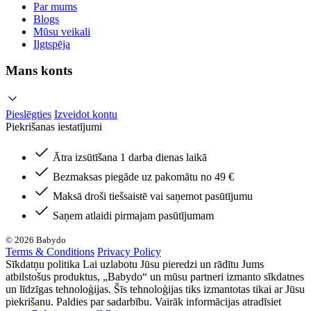
Par mums
Blogs
Mūsu veikali
Ilgtspēja
Mans konts
Pieslēgties
Izveidot kontu
Piekrišanas iestatījumi
Ātra izsūtīšana 1 darba dienas laikā
Bezmaksas piegāde uz pakomātu no 49 €
Maksā droši tiešsaistē vai saņemot pasūtījumu
Saņem atlaidi pirmajam pasūtījumam
© 2026 Babydo
Terms & Conditions
Privacy Policy
Sīkdatņu politika Lai uzlabotu Jūsu pieredzi un rādītu Jums
atbilstošus produktus, „Babydo“ un mūsu partneri izmanto sīkdatnes
un līdzīgas tehnoloģijas. Šīs tehnoloģijas tiks izmantotas tikai ar Jūsu
piekrišanu. Paldies par sadarbību. Vairāk informācijas atradīsiet