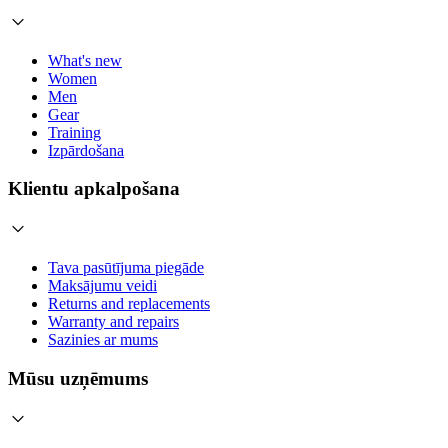
What's new
Women
Men
Gear
Training
Izpārdošana
Klientu apkalpošana
Tava pasūtījuma piegāde
Maksājumu veidi
Returns and replacements
Warranty and repairs
Sazinies ar mums
Mūsu uzņēmums