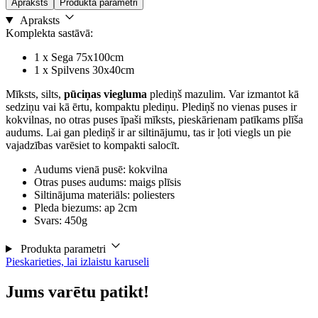
Apraksts
Produkta parametri
Apraksts
Komplekta sastāvā:
1 x Sega 75x100cm
1 x Spilvens 30x40cm
Mīksts, silts,
pūciņas viegluma
plediņš mazulim. Var izmantot kā
sedziņu vai kā ērtu, kompaktu plediņu. Plediņš no vienas puses ir
kokvilnas, no otras puses īpaši mīksts, pieskārienam patīkams plīša
audums. Lai gan plediņš ir ar siltinājumu, tas ir ļoti viegls un pie
vajadzības varēsiet to kompakti salocīt.
Audums vienā pusē: kokvilna
Otras puses audums: maigs plīsis
Siltinājuma materiāls: poliesters
Pleda biezums: ap 2cm
Svars: 450g
Produkta parametri
Pieskarieties, lai izlaistu karuseli
Jums varētu patikt!