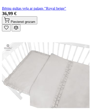
Bērnu gultas veļa ar palags "Royal beige"
36,99 €
Pievienot grozam