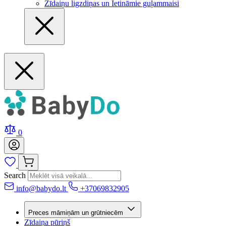
Zīdaiņu ligzdiņas un Ietināmie guļammaisi
0
Search
info@babydo.lt
+37069832905
Preces māmiņām un grūtniecēm
Zīdaiņa pūriņš