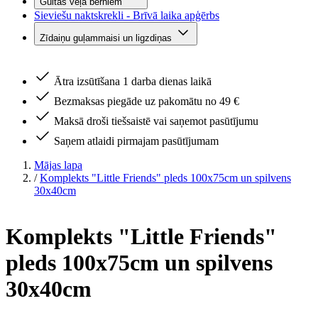
Gultas veļa bērniem
Sieviešu naktskrekli - Brīvā laika apģērbs
Zīdaiņu guļammaisi un ligzdiņas
Ātra izsūtīšana 1 darba dienas laikā
Bezmaksas piegāde uz pakomātu no 49 €
Maksā droši tiešsaistē vai saņemot pasūtījumu
Saņem atlaidi pirmajam pasūtījumam
Mājas lapa
/
Komplekts "Little Friends" pleds 100x75cm un spilvens
30x40cm
Komplekts "Little Friends"
pleds 100x75cm un spilvens
30x40cm