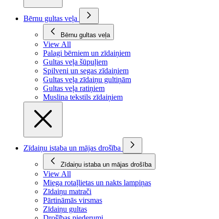
Bērnu gultas veļa
Bērnu gultas veļa
View All
Palagi bērniem un zīdaiņiem
Gultas veļa šūpuļiem
Spilveni un segas zīdaiņiem
Gultas veļa zīdaiņu gultiņām
Gultas veļa ratiņiem
Muslina tekstils zīdaiņiem
Zīdaiņu istaba un mājas drošība
Zīdaiņu istaba un mājas drošība
View All
Miega rotaļlietas un nakts lampiņas
Zīdaiņu matrači
Pārtināmās virsmas
Zīdaiņu gultas
Drošības piederumi