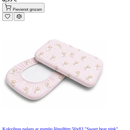
Pievienot grozam
Kokvilnas palags ar gumiju šūpulītim 50x83 "Sweet bear pink"