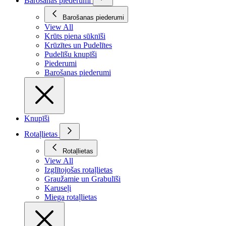
Barošanas piederumi
Barošanas piederumi
View All
Krūts piena sūknīši
Krūzītes un Pudelītes
Pudelīšu knupīši
Piederumi
Barošanas piederumi
Knupīši
Rotaļlietas
Rotaļlietas
View All
Izglītojošas rotaļlietas
Graužamie un Grabulīši
Karuseļi
Miega rotaļlietas