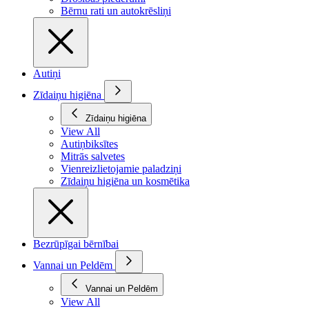
Bērnu rati un autokrēsliņi
Autiņi
Zīdaiņu higiēna
Zīdaiņu higiēna
View All
Autiņbiksītes
Mitrās salvetes
Vienreizlietojamie paladziņi
Zīdaiņu higiēna un kosmētika
Bezrūpīgai bērnībai
Vannai un Peldēm
Vannai un Peldēm
View All