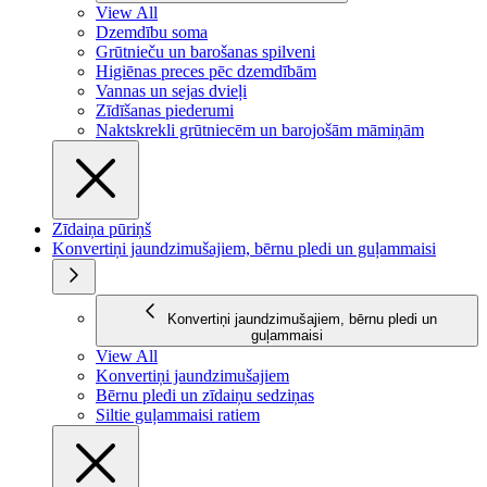
View All
Dzemdību soma
Grūtnieču un barošanas spilveni
Higiēnas preces pēc dzemdībām
Vannas un sejas dvieļi
Zīdīšanas piederumi
Naktskrekli grūtniecēm un barojošām māmiņām
Zīdaiņa pūriņš
Konvertiņi jaundzimušajiem, bērnu pledi un guļammaisi
Konvertiņi jaundzimušajiem, bērnu pledi un
guļammaisi
View All
Konvertiņi jaundzimušajiem
Bērnu pledi un zīdaiņu sedziņas
Siltie guļammaisi ratiem