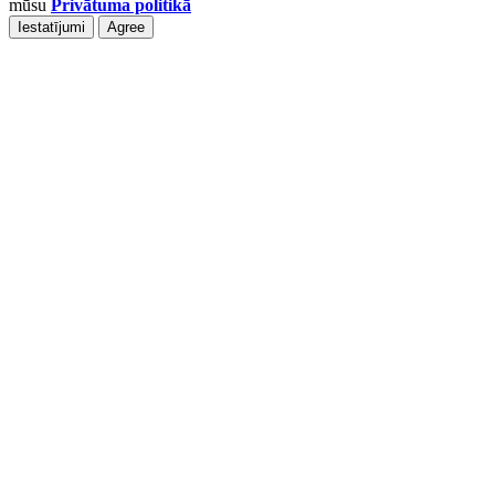
mūsu
Privātuma politikā
Iestatījumi
Agree