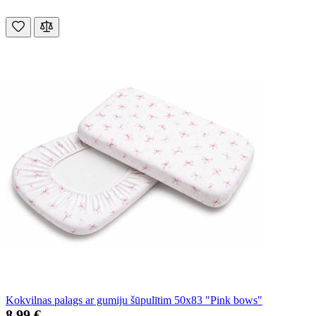
Kokvilnas palags ar gumiju šūpulītim 50x83 "Pink bows"
8,99 €