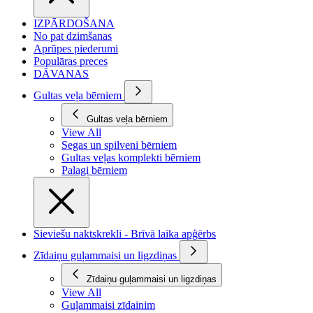
IZPĀRDOŠANA
No pat dzimšanas
Aprūpes piederumi
Populāras preces
DĀVANAS
Gultas veļa bērniem
Gultas veļa bērniem
View All
Segas un spilveni bērniem
Gultas veļas komplekti bērniem
Palagi bērniem
Sieviešu naktskrekli - Brīvā laika apģērbs
Zīdaiņu guļammaisi un ligzdiņas
Zīdaiņu guļammaisi un ligzdiņas
View All
Guļammaisi zīdainim