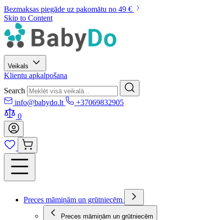
Bezmaksas piegāde uz pakomātu no 49 €
Skip to Content
Veikals
Klientu apkalpošana
Search
info@babydo.lt
+37069832905
0
Preces māmiņām un grūtniecēm
Preces māmiņām un grūtniecēm