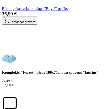
Bērnu gultas veļa ar palags "Royal" pelēks
36,99 €
Pievienot grozam
Komplekts "Forest" pleds 100x75cm un spilvens "tauriņš"
24,49 €
17,14 €