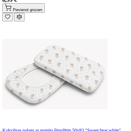
Pievienot grozam
Kokvilnas palags ar gumiju šūpulītim 50x83 "Sweet bear white"