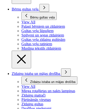
Bērnu gultas veļa
Bērnu gultas veļa
View All
Palagi bērniem un zīdaiņiem
Gultas veļa šūpuļiem
Spilveni un segas zīdaiņiem
Gultas veļa zīdaiņu gultiņām
Gultas veļa ratiņiem
Muslina tekstils zīdaiņiem
Zīdaiņu istaba un mājas drošība
Zīdaiņu istaba un mājas drošība
View All
Miega rotaļlietas un nakts lampiņas
Zīdaiņu matrači
Pārtināmās virsmas
Zīdaiņu gultas
Drošības piederumi