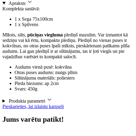
Apraksts
Komplekta sastāvā:
1 x Sega 75x100cm
1 x Spilvens
Mīksts, silts,
pūciņas viegluma
plediņš mazulim. Var izmantot kā
sedziņu vai kā ērtu, kompaktu plediņu. Plediņš no vienas puses ir
kokvilnas, no otras puses īpaši mīksts, pieskārienam patīkams plīša
audums. Lai gan plediņš ir ar siltinājumu, tas ir ļoti viegls un pie
vajadzības varēsiet to kompakti salocīt.
Audums vienā pusē: kokvilna
Otras puses audums: maigs plīsis
Siltinājuma materiāls: poliesters
Pleda biezums: ap 2cm
Svars: 450g
Produkta parametri
Pieskarieties, lai izlaistu karuseli
Jums varētu patikt!