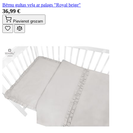
Bērnu gultas veļa ar palags "Royal beige"
36,99 €
Pievienot grozam