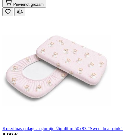
Pievienot grozam
Kokvilnas palags ar gumiju šūpulītim 50x83 "Sweet bear pink"
8,99 €