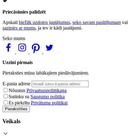
Priecāsimies palīdzēt
Apskati
biežāk uzdotos jautājumus
,
seko savam pasūtījumam
vai
sazinies ar mums
, ja tev ir kādi jautājumi.
Seko mums
Uzzini pirmais
Pieraksties mūsu labākajiem piedāvājumiem.
E-pasta adrese
Nõustun
Privaatsuspoliitikaga
Sutinku su
Saugumo politika
Es piekrītu
Privātuma politikai
Pierakstīties
Veikals