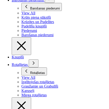
Barošanas piederumi
Barošanas piederumi
View All
Krūts piena sūknīši
Krūzītes un Pudelītes
Pudelīšu knupīši
Piederumi
Barošanas piederumi
Knupīši
Rotaļlietas
Rotaļlietas
View All
Izglītojošas rotaļlietas
Graužamie un Grabulīši
Karuseļi
Miega rotaļlietas