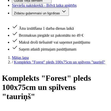
Gultas veļa bērniem
Sieviešu naktskrekli - Brīvā laika apģērbs
Zīdaiņu guļammaisi un ligzdiņas
Ātra izsūtīšana 1 darba dienas laikā
Bezmaksas piegāde uz pakomātu no 49 €
Maksā droši tiešsaistē vai saņemot pasūtījumu
Saņem atlaidi pirmajam pasūtījumam
Mājas lapa
/
Komplekts "Forest" pleds 100x75cm un spilvens "tauriņš"
Komplekts "Forest" pleds
100x75cm un spilvens
"tauriņš"