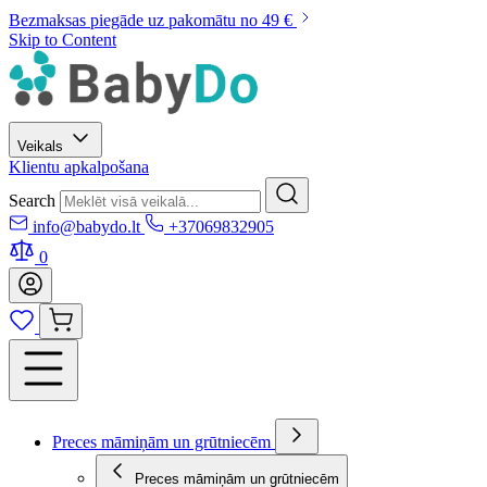
Bezmaksas piegāde uz pakomātu no 49 €
Skip to Content
Veikals
Klientu apkalpošana
Search
info@babydo.lt
+37069832905
0
Preces māmiņām un grūtniecēm
Preces māmiņām un grūtniecēm