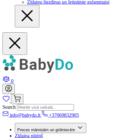
Zīdaiņu ligzdiņas un Ietināmie guļammaisi
0
Search
info@babydo.lt
+37069832905
Preces māmiņām un grūtniecēm
Zīdaiņa pūriņš