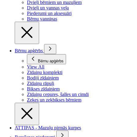
Dvieļi bērniem un mazuļiem
Dvieļi un vannas veļa
Piederumi un aksesuāri
Bērnu vanniņas
Bērnu apģērbs
Bērnu apģērbs
View All
Zīdaiņu komplekti
Bodiji zīdaiņiem
Zīdaiņu rāpuļi
Bikses zīdaiņiem
Zīdaiņu cepures, šalles un cimdi
Zeķes un zeķbikses bērniem
ATTIPAS - Mazuļu pirmās kurpes