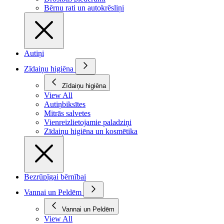
Bērnu rati un autokrēsliņi
Autiņi
Zīdaiņu higiēna
Zīdaiņu higiēna
View All
Autiņbiksītes
Mitrās salvetes
Vienreizlietojamie paladziņi
Zīdaiņu higiēna un kosmētika
Bezrūpīgai bērnībai
Vannai un Peldēm
Vannai un Peldēm
View All