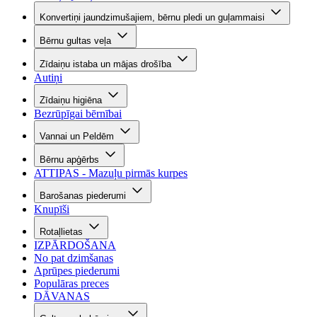
Konvertiņi jaundzimušajiem, bērnu pledi un guļammaisi
Bērnu gultas veļa
Zīdaiņu istaba un mājas drošība
Autiņi
Zīdaiņu higiēna
Bezrūpīgai bērnībai
Vannai un Peldēm
Bērnu apģērbs
ATTIPAS - Mazuļu pirmās kurpes
Barošanas piederumi
Knupīši
Rotaļlietas
IZPĀRDOŠANA
No pat dzimšanas
Aprūpes piederumi
Populāras preces
DĀVANAS