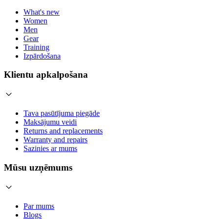
What's new
Women
Men
Gear
Training
Izpārdošana
Klientu apkalpošana
Tava pasūtījuma piegāde
Maksājumu veidi
Returns and replacements
Warranty and repairs
Sazinies ar mums
Mūsu uzņēmums
Par mums
Blogs