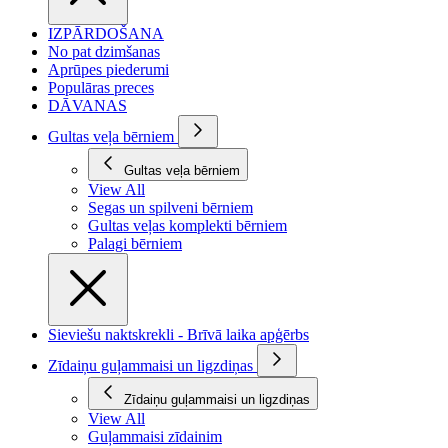
IZPĀRDOŠANA
No pat dzimšanas
Aprūpes piederumi
Populāras preces
DĀVANAS
Gultas veļa bērniem
Gultas veļa bērniem
View All
Segas un spilveni bērniem
Gultas veļas komplekti bērniem
Palagi bērniem
Sieviešu naktskrekli - Brīvā laika apģērbs
Zīdaiņu guļammaisi un ligzdiņas
Zīdaiņu guļammaisi un ligzdiņas
View All
Guļammaisi zīdainim