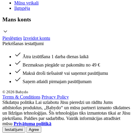
Mūsu veikali
Ilgtspēja
Mans konts
Pieslēgties
Izveidot kontu
Piekrišanas iestatījumi
Ātra izsūtīšana 1 darba dienas laikā
Bezmaksas piegāde uz pakomātu no 49 €
Maksā droši tiešsaistē vai saņemot pasūtījumu
Saņem atlaidi pirmajam pasūtījumam
© 2026 Babydo
Terms & Conditions
Privacy Policy
Sīkdatņu politika Lai uzlabotu Jūsu pieredzi un rādītu Jums
atbilstošus produktus, „Babydo“ un mūsu partneri izmanto sīkdatnes
un līdzīgas tehnoloģijas. Šīs tehnoloģijas tiks izmantotas tikai ar Jūsu
piekrišanu. Paldies par sadarbību. Vairāk informācijas atradīsiet
mūsu
Privātuma politikā
Iestatījumi
Agree