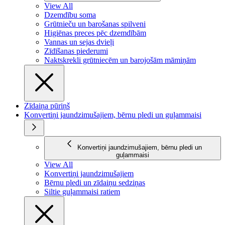
View All
Dzemdību soma
Grūtnieču un barošanas spilveni
Higiēnas preces pēc dzemdībām
Vannas un sejas dvieļi
Zīdīšanas piederumi
Naktskrekli grūtniecēm un barojošām māmiņām
Zīdaiņa pūriņš
Konvertiņi jaundzimušajiem, bērnu pledi un guļammaisi
Konvertiņi jaundzimušajiem, bērnu pledi un
guļammaisi
View All
Konvertiņi jaundzimušajiem
Bērnu pledi un zīdaiņu sedziņas
Siltie guļammaisi ratiem