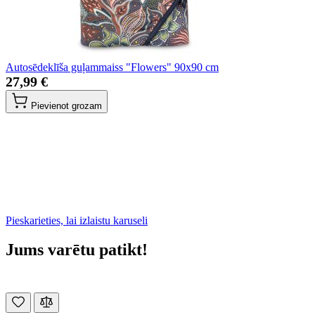
Autosēdeklīša guļammaiss "Flowers" 90x90 cm
27,99 €
Pievienot grozam
Pieskarieties, lai izlaistu karuseli
Jums varētu patikt!