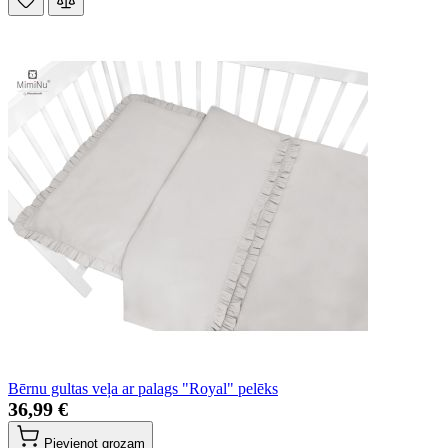
Bērnu gultas veļa ar palags "Royal" pelēks
36,99 €
Pievienot grozam