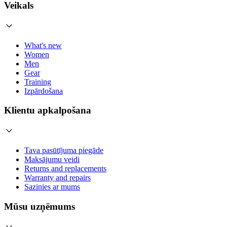
Veikals
What's new
Women
Men
Gear
Training
Izpārdošana
Klientu apkalpošana
Tava pasūtījuma piegāde
Maksājumu veidi
Returns and replacements
Warranty and repairs
Sazinies ar mums
Mūsu uzņēmums