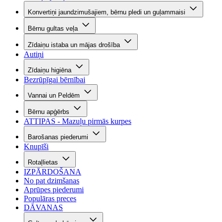
Konvertiņi jaundzimušajiem, bērnu pledi un guļammaisi
Bērnu gultas veļa
Zīdaiņu istaba un mājas drošība
Autiņi
Zīdaiņu higiēna
Bezrūpīgai bērnībai
Vannai un Peldēm
Bērnu apģērbs
ATTIPAS - Mazuļu pirmās kurpes
Barošanas piederumi
Knupīši
Rotaļlietas
IZPĀRDOŠANA
No pat dzimšanas
Aprūpes piederumi
Populāras preces
DĀVANAS