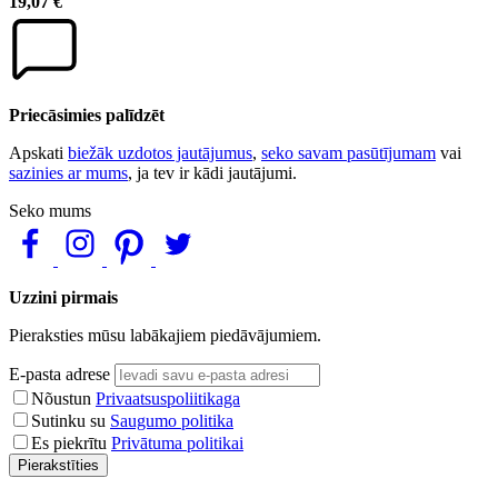
19,07 €
Priecāsimies palīdzēt
Apskati
biežāk uzdotos jautājumus
,
seko savam pasūtījumam
vai
sazinies ar mums
, ja tev ir kādi jautājumi.
Seko mums
Uzzini pirmais
Pieraksties mūsu labākajiem piedāvājumiem.
E-pasta adrese
Nõustun
Privaatsuspoliitikaga
Sutinku su
Saugumo politika
Es piekrītu
Privātuma politikai
Pierakstīties