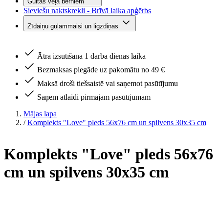
Gultas veļa bērniem
Sieviešu naktskrekli - Brīvā laika apģērbs
Zīdaiņu guļammaisi un ligzdiņas
Ātra izsūtīšana 1 darba dienas laikā
Bezmaksas piegāde uz pakomātu no 49 €
Maksā droši tiešsaistē vai saņemot pasūtījumu
Saņem atlaidi pirmajam pasūtījumam
Mājas lapa
/
Komplekts "Love" pleds 56x76 cm un spilvens 30x35 cm
Komplekts "Love" pleds 56x76
cm un spilvens 30x35 cm