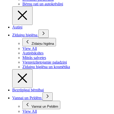
Bērnu rati un autokrēsliņi
Autiņi
Zīdaiņu higiēna
Zīdaiņu higiēna
View All
Autiņbiksītes
Mitrās salvetes
Vienreizlietojamie paladziņi
Zīdaiņu higiēna un kosmētika
Bezrūpīgai bērnībai
Vannai un Peldēm
Vannai un Peldēm
View All