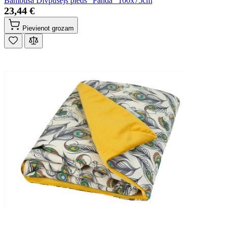
Bambusa Divpusējs pleds "Panda" 100x75cm
23,44 €
Pievienot grozam