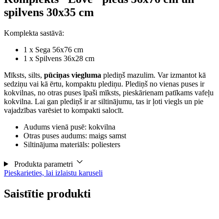
spilvens 30x35 cm
Komplekta sastāvā:
1 x Sega 56x76 cm
1 x Spilvens 36x28 cm
Mīksts, silts,
pūciņas viegluma
plediņš mazulim. Var izmantot kā
sedziņu vai kā ērtu, kompaktu plediņu. Plediņš no vienas puses ir
kokvilnas, no otras puses īpaši mīksts, pieskārienam patīkams vafeļu
kokvilna. Lai gan plediņš ir ar siltinājumu, tas ir ļoti viegls un pie
vajadzības varēsiet to kompakti salocīt.
Audums vienā pusē: kokvilna
Otras puses audums: maigs samst
Siltinājuma materiāls: poliesters
Produkta parametri
Pieskarieties, lai izlaistu karuseli
Saistītie produkti