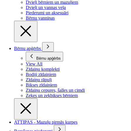
Dvieļi bērniem un mazuļiem
Dvieļi un vannas veļa
Piederumi un aksesuāri
Bērnu vanniņas
Bērnu apģērbs
Bērnu apģērbs
View All
Zīdaiņu komplekti
Bodiji zīdaiņiem
Zīdaiņu rāpuļi
Bikses zīdaiņiem
Zīdaiņu cepures, šalles un cimdi
Zeķes un zeķbikses bērniem
ATTIPAS - Mazuļu pirmās kurpes