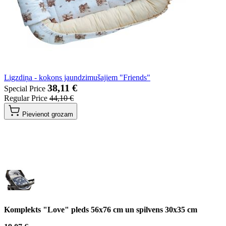
Ligzdiņa - kokons jaundzimušajiem "Friends"
38,11 €
Special Price
Regular Price
44,10 €
Pievienot grozam
Komplekts "Love" pleds 56x76 cm un spilvens 30x35 cm