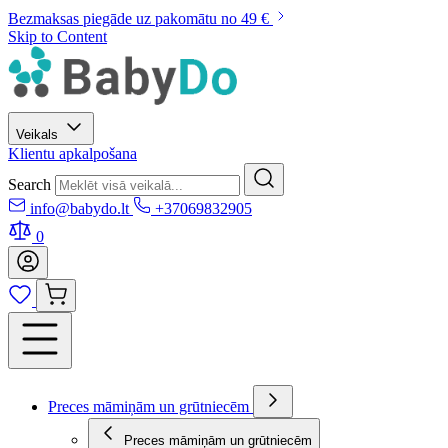
Bezmaksas piegāde uz pakomātu no 49 €
Skip to Content
Veikals
Klientu apkalpošana
Search
info@babydo.lt
+37069832905
0
Preces māmiņām un grūtniecēm
Preces māmiņām un grūtniecēm