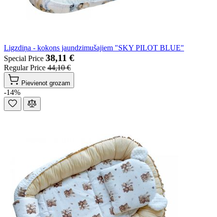
Ligzdiņa - kokons jaundzimušajiem "SKY PILOT BLUE"
38,11 €
Special Price
Regular Price
44,10 €
Pievienot grozam
-14%