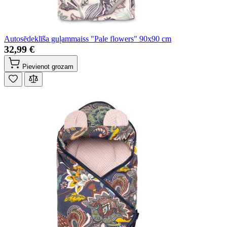
Autosēdeklīša guļammaiss "Pale flowers" 90x90 cm
32,99 €
Pievienot grozam