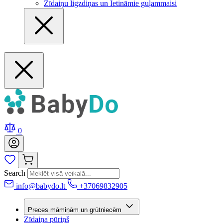
Zīdaiņu ligzdiņas un Ietināmie guļammaisi
0
Search
info@babydo.lt
+37069832905
Preces māmiņām un grūtniecēm
Zīdaiņa pūriņš