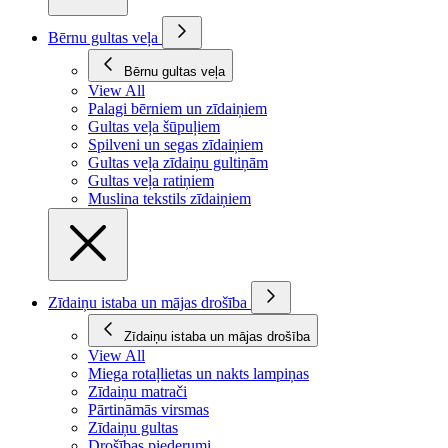
Bērnu gultas veļa
Bērnu gultas veļa
View All
Palagi bērniem un zīdaiņiem
Gultas veļa šūpuļiem
Spilveni un segas zīdaiņiem
Gultas veļa zīdaiņu gultiņām
Gultas veļa ratiņiem
Muslina tekstils zīdaiņiem
Zīdaiņu istaba un mājas drošība
Zīdaiņu istaba un mājas drošība
View All
Miega rotaļlietas un nakts lampiņas
Zīdaiņu matrači
Pārtināmās virsmas
Zīdaiņu gultas
Drošības piederumi