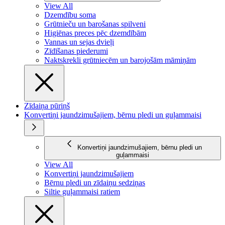
View All
Dzemdību soma
Grūtnieču un barošanas spilveni
Higiēnas preces pēc dzemdībām
Vannas un sejas dvieļi
Zīdīšanas piederumi
Naktskrekli grūtniecēm un barojošām māmiņām
Zīdaiņa pūriņš
Konvertiņi jaundzimušajiem, bērnu pledi un guļammaisi
Konvertiņi jaundzimušajiem, bērnu pledi un
guļammaisi
View All
Konvertiņi jaundzimušajiem
Bērnu pledi un zīdaiņu sedziņas
Siltie guļammaisi ratiem