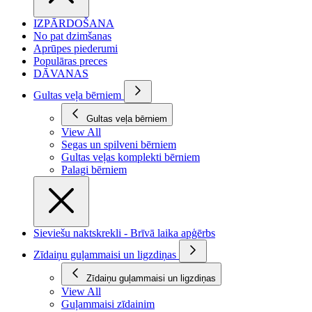
IZPĀRDOŠANA
No pat dzimšanas
Aprūpes piederumi
Populāras preces
DĀVANAS
Gultas veļa bērniem
Gultas veļa bērniem
View All
Segas un spilveni bērniem
Gultas veļas komplekti bērniem
Palagi bērniem
Sieviešu naktskrekli - Brīvā laika apģērbs
Zīdaiņu guļammaisi un ligzdiņas
Zīdaiņu guļammaisi un ligzdiņas
View All
Guļammaisi zīdainim