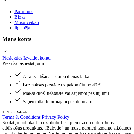
Par mums
Blogs
Mūsu veikali
Ilgtspēja
Mans konts
Pieslēgties
Izveidot kontu
Piekrišanas iestatījumi
Ātra izsūtīšana 1 darba dienas laikā
Bezmaksas piegāde uz pakomātu no 49 €
Maksā droši tiešsaistē vai saņemot pasūtījumu
Saņem atlaidi pirmajam pasūtījumam
© 2026 Babydo
Terms & Conditions
Privacy Policy
Sīkdatņu politika Lai uzlabotu Jūsu pieredzi un rādītu Jums
atbilstošus produktus, „Babydo“ un mūsu partneri izmanto sīkdatnes
un līdzīgas tehnoloģijas. Šīs tehnoloģijas tiks izmantotas tikai ar Jūsu