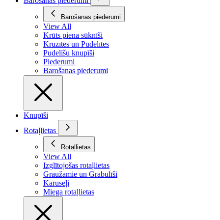
Barošanas piederumi
Barošanas piederumi
View All
Krūts piena sūknīši
Krūzītes un Pudelītes
Pudelīšu knupīši
Piederumi
Barošanas piederumi
Knupīši
Rotaļlietas
Rotaļlietas
View All
Izglītojošas rotaļlietas
Graužamie un Grabulīši
Karuseļi
Miega rotaļlietas