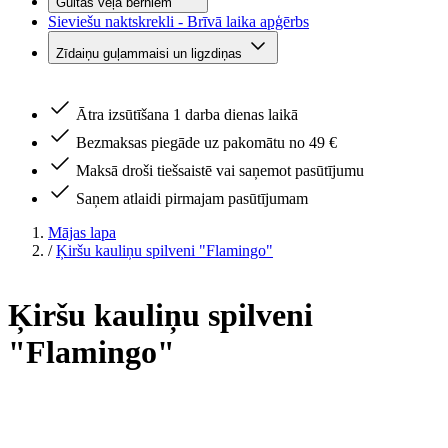
Gultas veļa bērniem
Sieviešu naktskrekli - Brīvā laika apģērbs
Zīdaiņu guļammaisi un ligzdiņas
Ātra izsūtīšana 1 darba dienas laikā
Bezmaksas piegāde uz pakomātu no 49 €
Maksā droši tiešsaistē vai saņemot pasūtījumu
Saņem atlaidi pirmajam pasūtījumam
Mājas lapa
/
Ķiršu kauliņu spilveni "Flamingo"
Ķiršu kauliņu spilveni
"Flamingo"