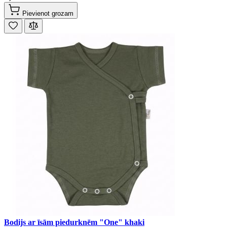
Pievienot grozam
Bodijs ar īsām piedurknēm "One" khaki