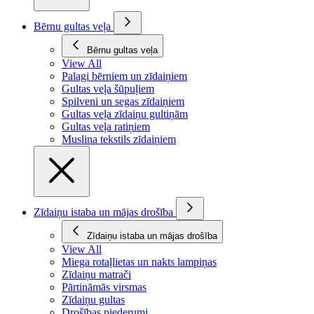
Bērnu gultas veļa
Bērnu gultas veļa
View All
Palagi bērniem un zīdaiņiem
Gultas veļa šūpuļiem
Spilveni un segas zīdaiņiem
Gultas veļa zīdaiņu gultiņām
Gultas veļa ratiņiem
Muslina tekstils zīdaiņiem
Zīdaiņu istaba un mājas drošība
Zīdaiņu istaba un mājas drošība
View All
Miega rotaļlietas un nakts lampiņas
Zīdaiņu matrači
Pārtināmās virsmas
Zīdaiņu gultas
Drošības piederumi