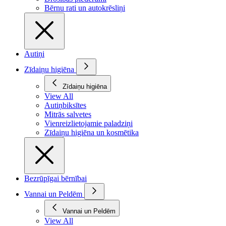
Bērnu rati un autokrēsliņi
Autiņi
Zīdaiņu higiēna
Zīdaiņu higiēna
View All
Autiņbiksītes
Mitrās salvetes
Vienreizlietojamie paladziņi
Zīdaiņu higiēna un kosmētika
Bezrūpīgai bērnībai
Vannai un Peldēm
Vannai un Peldēm
View All