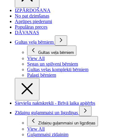
IZPĀRDOŠANA
No pat dzimšanas
Aprūpes piederumi
Populāras preces
DĀVANAS
Gultas veļa bērniem
Gultas veļa bērniem
View All
Segas un spilveni bērniem
Gultas veļas komplekti bērniem
Palagi bērniem
Sieviešu naktskrekli - Brīvā laika apģērbs
Zīdaiņu guļammaisi un ligzdiņas
Zīdaiņu guļammaisi un ligzdiņas
View All
Guļammaisi zīdainim