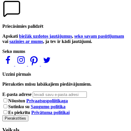
Priecāsimies palīdzēt
Apskati
biežāk uzdotos jautājumus
,
seko savam pasūtījumam
vai
sazinies ar mums
, ja tev ir kādi jautājumi.
Seko mums
Uzzini pirmais
Pieraksties mūsu labākajiem piedāvājumiem.
E-pasta adrese
Nõustun
Privaatsuspoliitikaga
Sutinku su
Saugumo politika
Es piekrītu
Privātuma politikai
Pierakstīties
Veikals