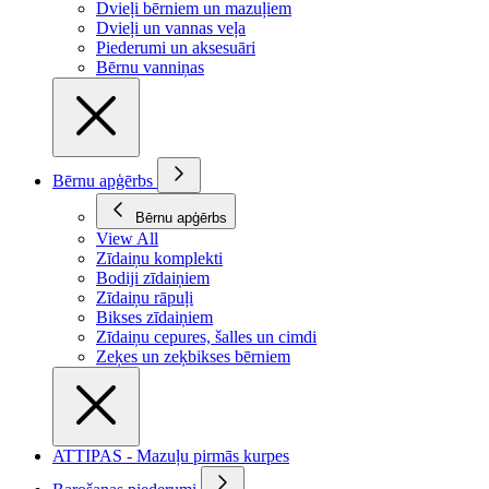
Dvieļi bērniem un mazuļiem
Dvieļi un vannas veļa
Piederumi un aksesuāri
Bērnu vanniņas
Bērnu apģērbs
Bērnu apģērbs
View All
Zīdaiņu komplekti
Bodiji zīdaiņiem
Zīdaiņu rāpuļi
Bikses zīdaiņiem
Zīdaiņu cepures, šalles un cimdi
Zeķes un zeķbikses bērniem
ATTIPAS - Mazuļu pirmās kurpes