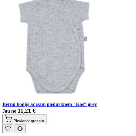
Bērnu bodijs ar īsām piedurknēm "Kos" grey
11,21 €
Jau no
Pievienot grozam