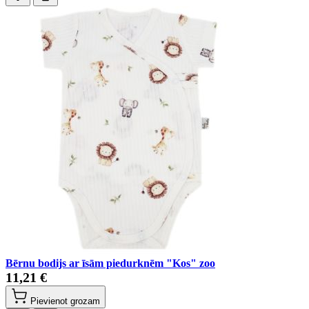
Bērnu bodijs ar īsām piedurknēm "Kos" zoo
11,21 €
Pievienot grozam