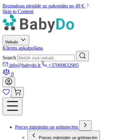
Bezmaksas piegāde uz pakomātu no 49 €
Skip to Content
Veikals
Klientu apkalpošana
Search
info@babydo.lt
+37069832905
0
Preces māmiņām un grūtniecēm
Preces māmiņām un grūtniecēm