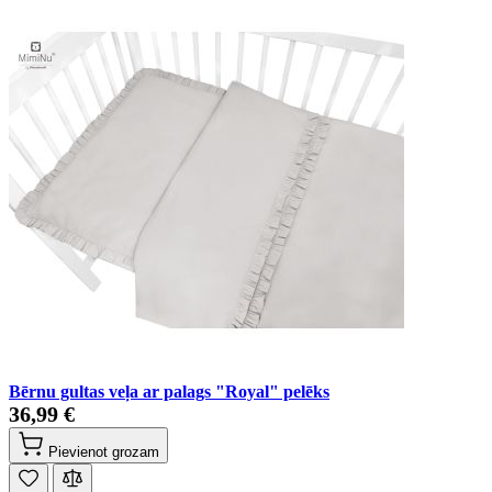
Bērnu gultas veļa ar palags "Royal" pelēks
36,99 €
Pievienot grozam