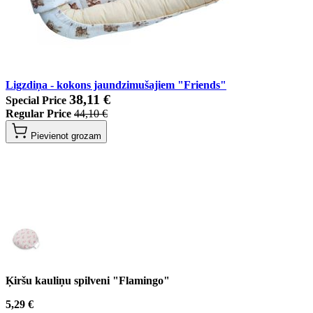
Ligzdiņa - kokons jaundzimušajiem "Friends"
38,11 €
Special Price
Regular Price
44,10 €
Pievienot grozam
Ķiršu kauliņu spilveni "Flamingo"
5,29 €