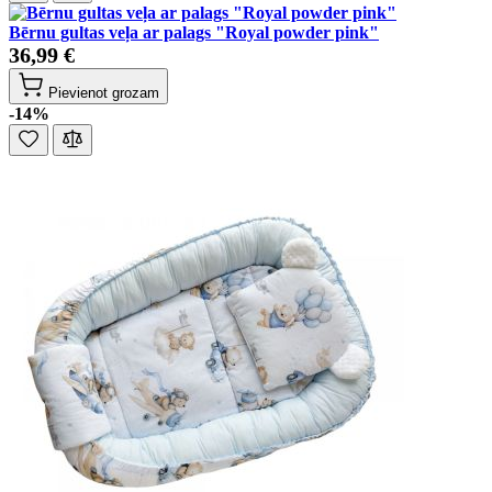
Bērnu gultas veļa ar palags "Royal powder pink"
36,99 €
Pievienot grozam
-14%