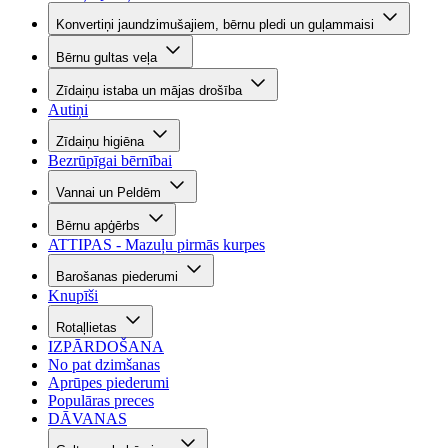
Konvertiņi jaundzimušajiem, bērnu pledi un guļammaisi
Bērnu gultas veļa
Zīdaiņu istaba un mājas drošība
Autiņi
Zīdaiņu higiēna
Bezrūpīgai bērnībai
Vannai un Peldēm
Bērnu apģērbs
ATTIPAS - Mazuļu pirmās kurpes
Barošanas piederumi
Knupīši
Rotaļlietas
IZPĀRDOŠANA
No pat dzimšanas
Aprūpes piederumi
Populāras preces
DĀVANAS