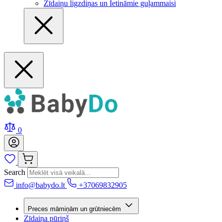
Zīdaiņu ligzdiņas un Ietināmie guļammaisi
0
Search
info@babydo.lt
+37069832905
Preces māmiņām un grūtniecēm
Zīdaiņa pūriņš