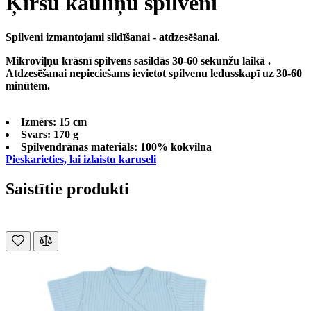
Ķiršu kauliņu spilveni
Spilveni izmantojami sildīšanai - atdzesēšanai.
Mikroviļņu krāsnī spilvens sasildās 30-60 sekunžu laikā .
Atdzesēšanai nepieciešams ievietot spilvenu ledusskapī uz 30-60
minūtēm.
Izmērs: 15 cm
Svars: 170 g
Spilvendrānas materiāls: 100% kokvilna
Pieskarieties, lai izlaistu karuseli
Saistītie produkti