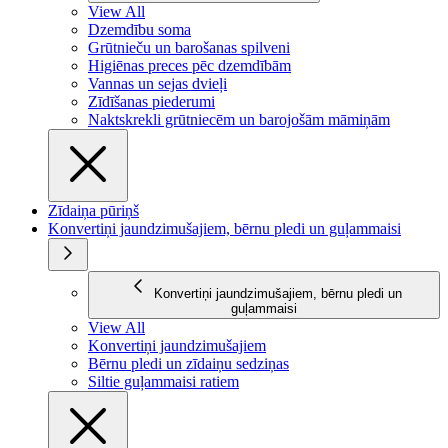
View All
Dzemdību soma
Grūtnieču un barošanas spilveni
Higiēnas preces pēc dzemdībām
Vannas un sejas dvieļi
Zīdīšanas piederumi
Naktskrekli grūtniecēm un barojošām māmiņām
Zīdaiņa pūriņš
Konvertiņi jaundzimušajiem, bērnu pledi un guļammaisi
Konvertiņi jaundzimušajiem, bērnu pledi un
guļammaisi
View All
Konvertiņi jaundzimušajiem
Bērnu pledi un zīdaiņu sedziņas
Siltie guļammaisi ratiem