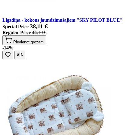
Ligzdiņa - kokons jaundzimušajiem "SKY PILOT BLUE"
38,11 €
Special Price
Regular Price
44,10 €
Pievienot grozam
-14%