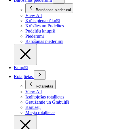
Barošanas piederumi
Barošanas piederumi
View All
Krūts piena sūknīši
Krūzītes un Pudelītes
Pudelīšu knupīši
Piederumi
Barošanas piederumi
Knupīši
Rotaļlietas
Rotaļlietas
View All
Izglītojošas rotaļlietas
Graužamie un Grabulīši
Karuseļi
Miega rotaļlietas