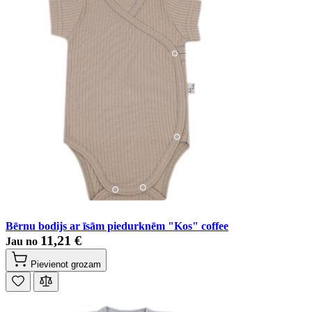
Bērnu bodijs ar īsām piedurknēm "Kos" coffee
11,21 €
Jau no
Pievienot grozam