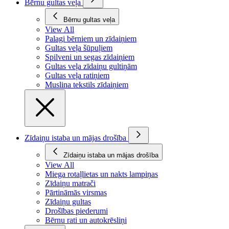
Bērnu gultas veļa
Bērnu gultas veļa
View All
Palagi bērniem un zīdaiņiem
Gultas veļa šūpuļiem
Spilveni un segas zīdaiņiem
Gultas veļa zīdaiņu gultiņām
Gultas veļa ratiņiem
Muslina tekstils zīdaiņiem
Zīdaiņu istaba un mājas drošība
Zīdaiņu istaba un mājas drošība
View All
Miega rotaļlietas un nakts lampiņas
Zīdaiņu matrači
Pārtināmās virsmas
Zīdaiņu gultas
Drošības piederumi
Bērnu rati un autokrēsliņi