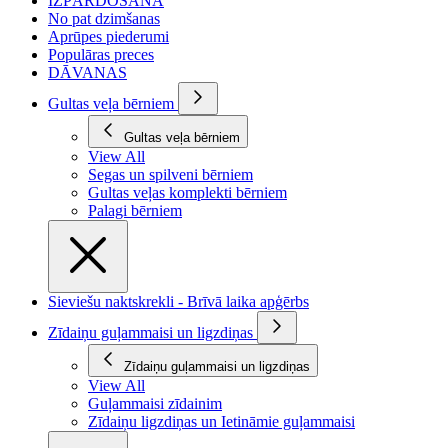
IZPĀRDOŠANA
No pat dzimšanas
Aprūpes piederumi
Populāras preces
DĀVANAS
Gultas veļa bērniem
Gultas veļa bērniem
View All
Segas un spilveni bērniem
Gultas veļas komplekti bērniem
Palagi bērniem
Sieviešu naktskrekli - Brīvā laika apģērbs
Zīdaiņu guļammaisi un ligzdiņas
Zīdaiņu guļammaisi un ligzdiņas
View All
Guļammaisi zīdainim
Zīdaiņu ligzdiņas un Ietināmie guļammaisi