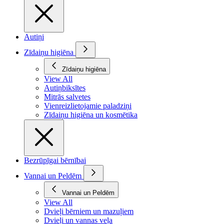
Autiņi
Zīdaiņu higiēna
Zīdaiņu higiēna
View All
Autiņbiksītes
Mitrās salvetes
Vienreizlietojamie paladziņi
Zīdaiņu higiēna un kosmētika
Bezrūpīgai bērnībai
Vannai un Peldēm
Vannai un Peldēm
View All
Dvieļi bērniem un mazuļiem
Dvieļi un vannas veļa