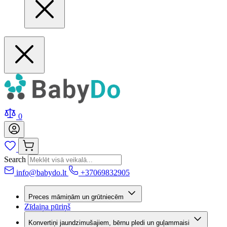
0
Search
info@babydo.lt
+37069832905
Preces māmiņām un grūtniecēm
Zīdaiņa pūriņš
Konvertiņi jaundzimušajiem, bērnu pledi un guļammaisi