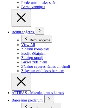
Piederumi un aksesuāri
Bērnu vanniņas
Bērnu apģērbs
Bērnu apģērbs
View All
Zīdaiņu komplekti
Bodiji zīdaiņiem
Zīdaiņu rāpuļi
Bikses zīdaiņiem
Zīdaiņu cepures, šalles un cimdi
Zeķes un zeķbikses bērniem
ATTIPAS - Mazuļu pirmās kurpes
Barošanas piederumi