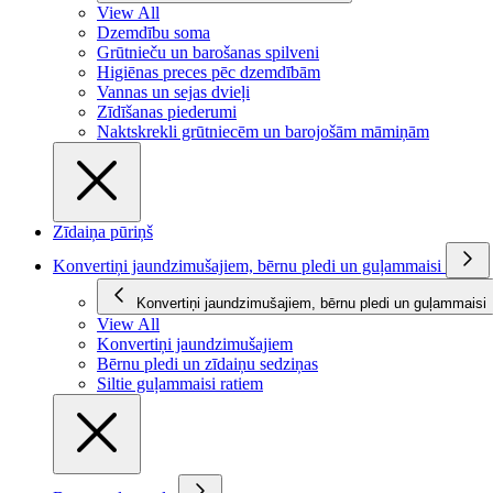
View All
Dzemdību soma
Grūtnieču un barošanas spilveni
Higiēnas preces pēc dzemdībām
Vannas un sejas dvieļi
Zīdīšanas piederumi
Naktskrekli grūtniecēm un barojošām māmiņām
Zīdaiņa pūriņš
Konvertiņi jaundzimušajiem, bērnu pledi un guļammaisi
Konvertiņi jaundzimušajiem, bērnu pledi un guļammaisi
View All
Konvertiņi jaundzimušajiem
Bērnu pledi un zīdaiņu sedziņas
Siltie guļammaisi ratiem