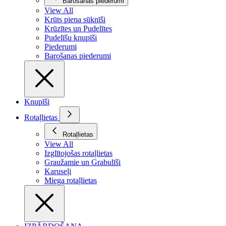
Barošanas piederumi
View All
Krūts piena sūknīši
Krūzītes un Pudelītes
Pudelīšu knupīši
Piederumi
Barošanas piederumi
Knupīši
Rotaļlietas
Rotaļlietas
View All
Izglītojošas rotaļlietas
Graužamie un Grabulīši
Karuseļi
Miega rotaļlietas