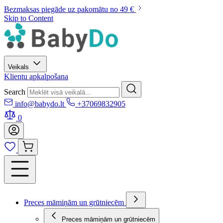
Bezmaksas piegāde uz pakomātu no 49 €
Skip to Content
Veikals
Klientu apkalpošana
Search
info@babydo.lt
+37069832905
0
Preces māmiņām un grūtniecēm
Preces māmiņām un grūtniecēm