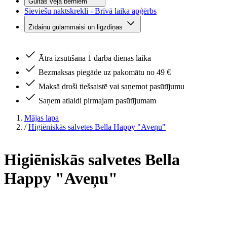
Gultas veļa bērniem
Sieviešu naktskrekli - Brīvā laika apģērbs
Zīdaiņu guļammaisi un ligzdiņas
Ātra izsūtīšana 1 darba dienas laikā
Bezmaksas piegāde uz pakomātu no 49 €
Maksā droši tiešsaistē vai saņemot pasūtījumu
Saņem atlaidi pirmajam pasūtījumam
Mājas lapa
/
Higiēniskās salvetes Bella Happy "Aveņu"
Higiēniskās salvetes Bella
Happy "Aveņu"