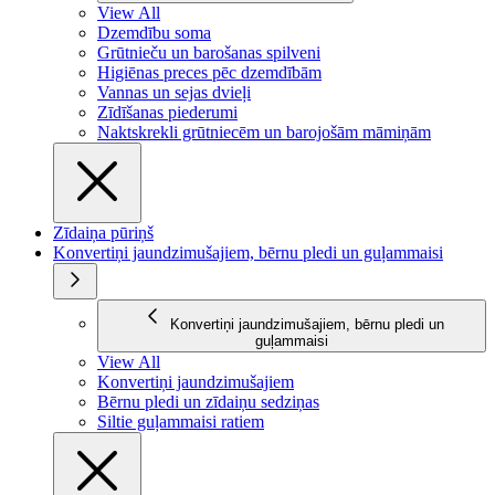
View All
Dzemdību soma
Grūtnieču un barošanas spilveni
Higiēnas preces pēc dzemdībām
Vannas un sejas dvieļi
Zīdīšanas piederumi
Naktskrekli grūtniecēm un barojošām māmiņām
Zīdaiņa pūriņš
Konvertiņi jaundzimušajiem, bērnu pledi un guļammaisi
Konvertiņi jaundzimušajiem, bērnu pledi un
guļammaisi
View All
Konvertiņi jaundzimušajiem
Bērnu pledi un zīdaiņu sedziņas
Siltie guļammaisi ratiem