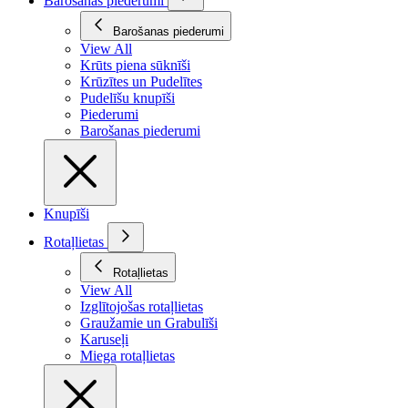
Barošanas piederumi
Barošanas piederumi
View All
Krūts piena sūknīši
Krūzītes un Pudelītes
Pudelīšu knupīši
Piederumi
Barošanas piederumi
Knupīši
Rotaļlietas
Rotaļlietas
View All
Izglītojošas rotaļlietas
Graužamie un Grabulīši
Karuseļi
Miega rotaļlietas