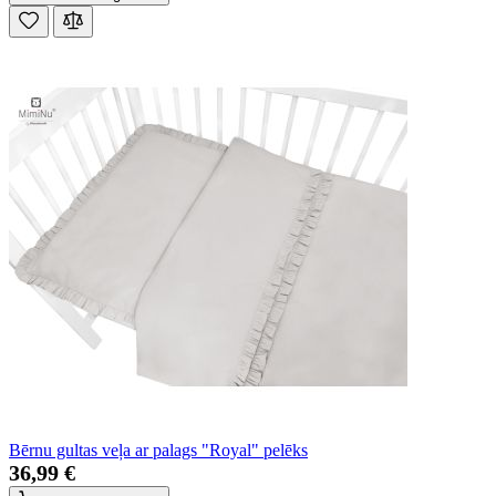
Bērnu gultas veļa ar palags "Royal" pelēks
36,99 €