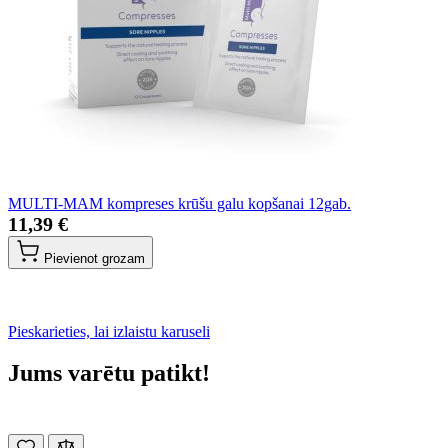
MULTI-MAM kompreses krūšu galu kopšanai 12gab.
11,39 €
Pievienot grozam
Pieskarieties, lai izlaistu karuseli
Jums varētu patikt!