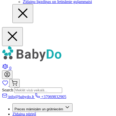
Zīdaiņu ligzdiņas un Ietināmie guļammaisi
0
Search
info@babydo.lt
+37069832905
Preces māmiņām un grūtniecēm
Zīdaiņa pūriņš