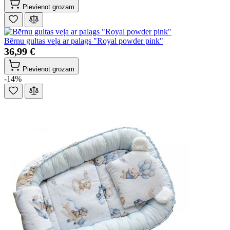
Pievienot grozam
Bērnu gultas veļa ar palags "Royal powder pink"
36,99 €
Pievienot grozam
-14%