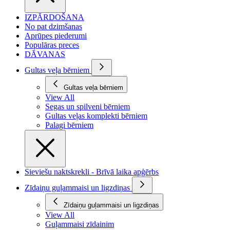
IZPĀRDOŠANA
No pat dzimšanas
Aprūpes piederumi
Populāras preces
DĀVANAS
Gultas veļa bērniem
Gultas veļa bērniem
View All
Segas un spilveni bērniem
Gultas veļas komplekti bērniem
Palagi bērniem
Sieviešu naktskrekli - Brīvā laika apģērbs
Zīdaiņu guļammaisi un ligzdiņas
Zīdaiņu guļammaisi un ligzdiņas
View All
Guļammaisi zīdainim