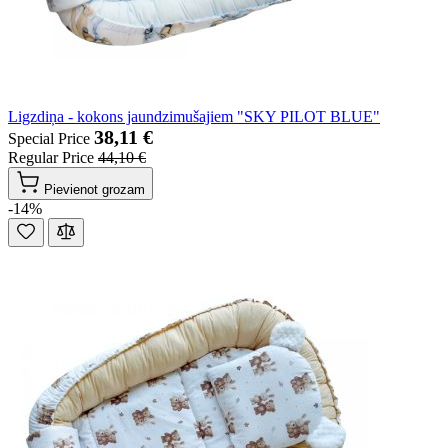
Ligzdiņa - kokons jaundzimušajiem "SKY PILOT BLUE"
38,11 €
Special Price
Regular Price
44,10 €
Pievienot grozam
-14%