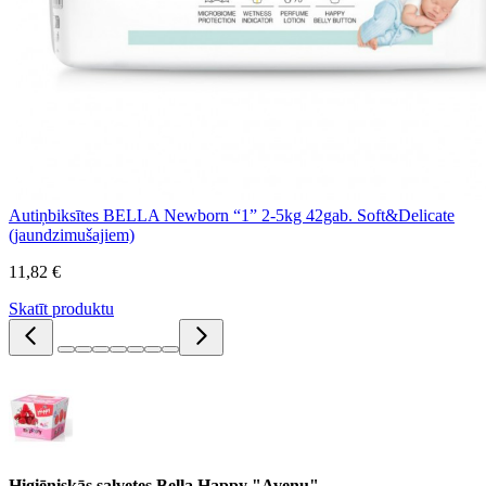
Autiņbiksītes BELLA Newborn “1” 2-5kg 42gab. Soft&Delicate
(jaundzimušajiem)
11,82 €
Skatīt produktu
Higiēniskās salvetes Bella Happy "Aveņu"