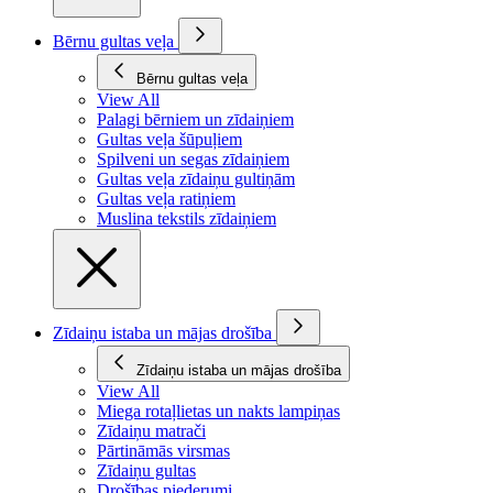
Bērnu gultas veļa
Bērnu gultas veļa
View All
Palagi bērniem un zīdaiņiem
Gultas veļa šūpuļiem
Spilveni un segas zīdaiņiem
Gultas veļa zīdaiņu gultiņām
Gultas veļa ratiņiem
Muslina tekstils zīdaiņiem
Zīdaiņu istaba un mājas drošība
Zīdaiņu istaba un mājas drošība
View All
Miega rotaļlietas un nakts lampiņas
Zīdaiņu matrači
Pārtināmās virsmas
Zīdaiņu gultas
Drošības piederumi