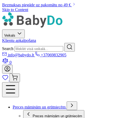
Bezmaksas piegāde uz pakomātu no 49 €
Skip to Content
Veikals
Klientu apkalpošana
Search
info@babydo.lt
+37069832905
0
Preces māmiņām un grūtniecēm
Preces māmiņām un grūtniecēm