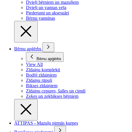
Dvieļi bērniem un mazuļiem
Dvieļi un vannas veļa
Piederumi un aksesuāri
Bērnu vanniņas
Bērnu apģērbs
Bērnu apģērbs
View All
Zīdaiņu komplekti
Bodiji zīdaiņiem
Zīdaiņu rāpuļi
Bikses zīdaiņiem
Zīdaiņu cepures, šalles un cimdi
Zeķes un zeķbikses bērniem
ATTIPAS - Mazuļu pirmās kurpes