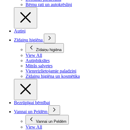
Bērnu rati un autokrēsliņi
Autiņi
Zīdaiņu higiēna
Zīdaiņu higiēna
View All
Autiņbiksītes
Mitrās salvetes
Vienreizlietojamie paladziņi
Zīdaiņu higiēna un kosmētika
Bezrūpīgai bērnībai
Vannai un Peldēm
Vannai un Peldēm
View All