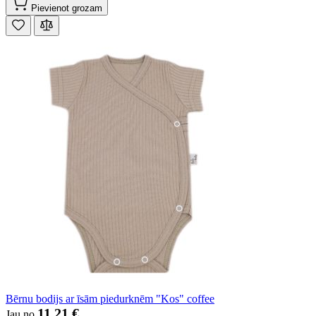
Pievienot grozam
Bērnu bodijs ar īsām piedurknēm "Kos" coffee
11,21 €
Jau no