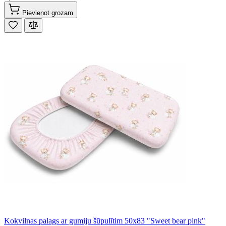
Pievienot grozam
Kokvilnas palags ar gumiju šūpulītim 50x83 "Sweet bear pink"