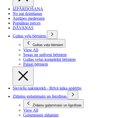
IZPĀRDOŠANA
No pat dzimšanas
Aprūpes piederumi
Populāras preces
DĀVANAS
Gultas veļa bērniem
Gultas veļa bērniem
View All
Segas un spilveni bērniem
Gultas veļas komplekti bērniem
Palagi bērniem
Sieviešu naktskrekli - Brīvā laika apģērbs
Zīdaiņu guļammaisi un ligzdiņas
Zīdaiņu guļammaisi un ligzdiņas
View All
Guļammaisi zīdainim