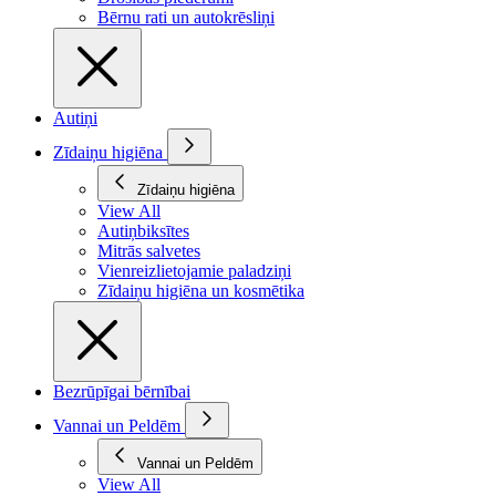
Bērnu rati un autokrēsliņi
Autiņi
Zīdaiņu higiēna
Zīdaiņu higiēna
View All
Autiņbiksītes
Mitrās salvetes
Vienreizlietojamie paladziņi
Zīdaiņu higiēna un kosmētika
Bezrūpīgai bērnībai
Vannai un Peldēm
Vannai un Peldēm
View All