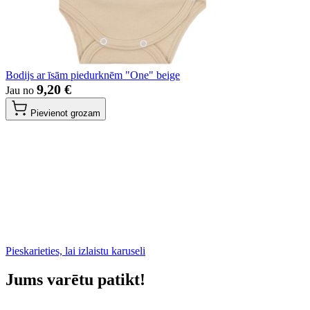
Bodijs ar īsām piedurknēm "One" beige
9,20 €
Jau no
Pievienot grozam
Pieskarieties, lai izlaistu karuseli
Jums varētu patikt!