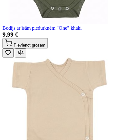
Bodijs ar īsām piedurknēm "One" khaki
9,99 €
Pievienot grozam