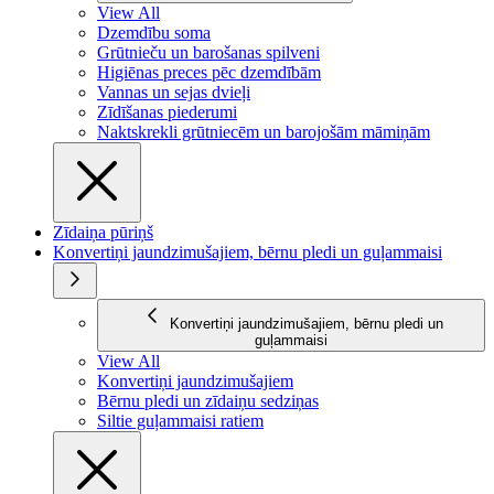
View All
Dzemdību soma
Grūtnieču un barošanas spilveni
Higiēnas preces pēc dzemdībām
Vannas un sejas dvieļi
Zīdīšanas piederumi
Naktskrekli grūtniecēm un barojošām māmiņām
Zīdaiņa pūriņš
Konvertiņi jaundzimušajiem, bērnu pledi un guļammaisi
Konvertiņi jaundzimušajiem, bērnu pledi un
guļammaisi
View All
Konvertiņi jaundzimušajiem
Bērnu pledi un zīdaiņu sedziņas
Siltie guļammaisi ratiem