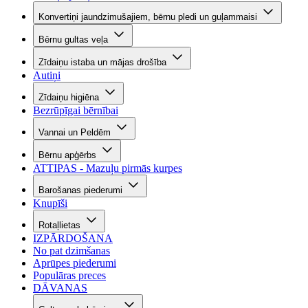
Konvertiņi jaundzimušajiem, bērnu pledi un guļammaisi
Bērnu gultas veļa
Zīdaiņu istaba un mājas drošība
Autiņi
Zīdaiņu higiēna
Bezrūpīgai bērnībai
Vannai un Peldēm
Bērnu apģērbs
ATTIPAS - Mazuļu pirmās kurpes
Barošanas piederumi
Knupīši
Rotaļlietas
IZPĀRDOŠANA
No pat dzimšanas
Aprūpes piederumi
Populāras preces
DĀVANAS