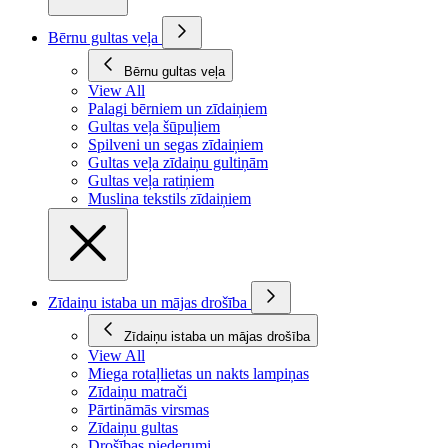
Bērnu gultas veļa
Bērnu gultas veļa
View All
Palagi bērniem un zīdaiņiem
Gultas veļa šūpuļiem
Spilveni un segas zīdaiņiem
Gultas veļa zīdaiņu gultiņām
Gultas veļa ratiņiem
Muslina tekstils zīdaiņiem
Zīdaiņu istaba un mājas drošība
Zīdaiņu istaba un mājas drošība
View All
Miega rotaļlietas un nakts lampiņas
Zīdaiņu matrači
Pārtināmās virsmas
Zīdaiņu gultas
Drošības piederumi