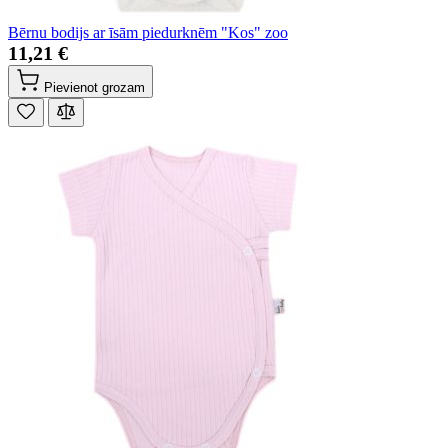
Bērnu bodijs ar īsām piedurknēm "Kos" zoo
11,21 €
Pievienot grozam