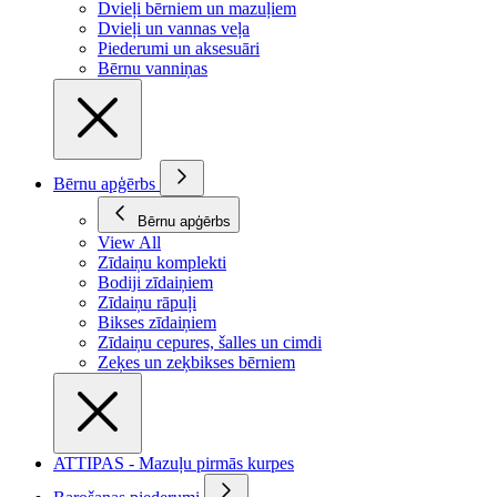
Dvieļi bērniem un mazuļiem
Dvieļi un vannas veļa
Piederumi un aksesuāri
Bērnu vanniņas
Bērnu apģērbs
Bērnu apģērbs
View All
Zīdaiņu komplekti
Bodiji zīdaiņiem
Zīdaiņu rāpuļi
Bikses zīdaiņiem
Zīdaiņu cepures, šalles un cimdi
Zeķes un zeķbikses bērniem
ATTIPAS - Mazuļu pirmās kurpes