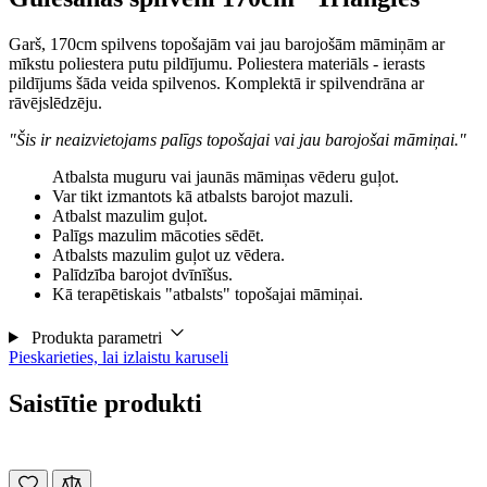
Garš, 170cm spilvens topošajām vai jau barojošām māmiņām ar
mīkstu poliestera putu pildījumu. Poliestera materiāls - ierasts
pildījums šāda veida spilvenos. Komplektā ir spilvendrāna ar
rāvējslēdzēju.
"Šis ir neaizvietojams palīgs topošajai vai jau barojošai māmiņai."
Atbalsta muguru vai jaunās māmiņas vēderu guļot.
Var tikt izmantots kā atbalsts barojot mazuli.
Atbalst mazulim guļot.
Palīgs mazulim mācoties sēdēt.
Atbalsts mazulim guļot uz vēdera.
Palīdzība barojot dvīnīšus.
Kā terapētiskais "atbalsts" topošajai māmiņai.
Produkta parametri
Pieskarieties, lai izlaistu karuseli
Saistītie produkti