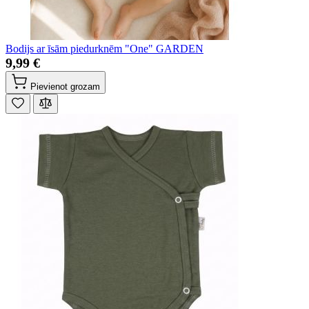
Bodijs ar īsām piedurknēm "One" GARDEN
9,99 €
Pievienot grozam