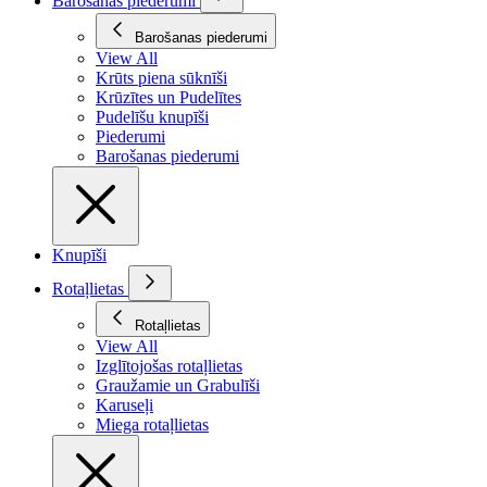
Barošanas piederumi
Barošanas piederumi
View All
Krūts piena sūknīši
Krūzītes un Pudelītes
Pudelīšu knupīši
Piederumi
Barošanas piederumi
Knupīši
Rotaļlietas
Rotaļlietas
View All
Izglītojošas rotaļlietas
Graužamie un Grabulīši
Karuseļi
Miega rotaļlietas