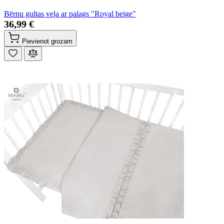
Bērnu gultas veļa ar palags "Royal beige"
36,99 €
Pievienot grozam