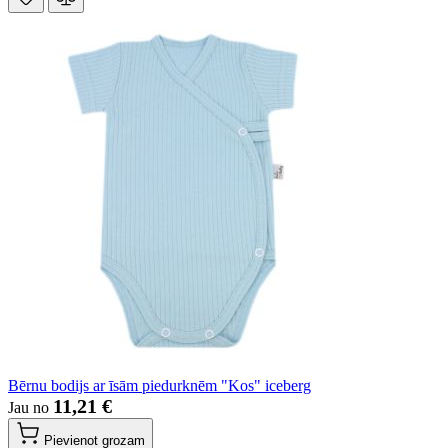
Bērnu bodijs ar īsām piedurknēm "Kos" iceberg
11,21 €
Jau no
Pievienot grozam