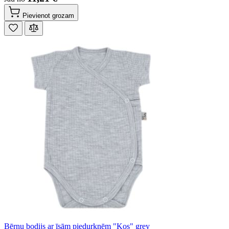
Pievienot grozam
Bērnu bodijs ar īsām piedurknēm "Kos" grey