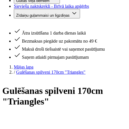
Gultas veļa bērniem
Sieviešu naktskrekli - Brīvā laika apģērbs
Zīdaiņu guļammaisi un ligzdiņas
Ātra izsūtīšana 1 darba dienas laikā
Bezmaksas piegāde uz pakomātu no 49 €
Maksā droši tiešsaistē vai saņemot pasūtījumu
Saņem atlaidi pirmajam pasūtījumam
Mājas lapa
/
Gulēšanas spilveni 170cm "Triangles"
Gulēšanas spilveni 170cm
"Triangles"