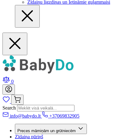
Zīdaiņu ligzdiņas un Ietināmie guļammaisi
0
Search
info@babydo.lt
+37069832905
Preces māmiņām un grūtniecēm
Zīdaiņa pūriņš