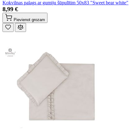
Kokvilnas palags ar gumiju šūpulītim 50x83 "Sweet bear white"
8,99 €
Pievienot grozam