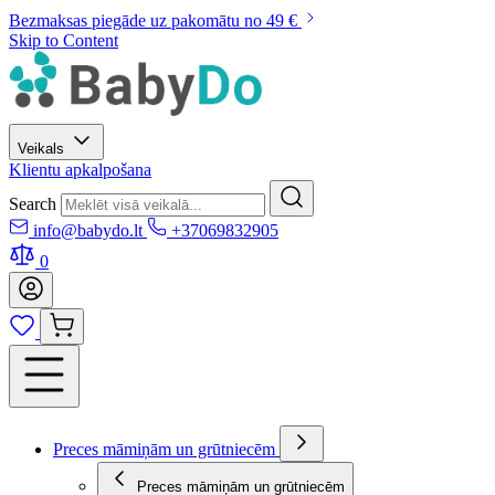
Bezmaksas piegāde uz pakomātu no 49 €
Skip to Content
Veikals
Klientu apkalpošana
Search
info@babydo.lt
+37069832905
0
Preces māmiņām un grūtniecēm
Preces māmiņām un grūtniecēm