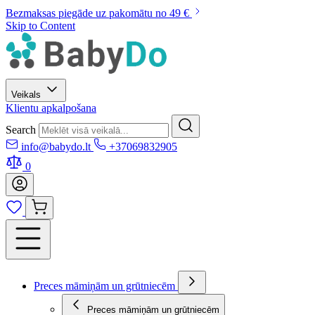
Bezmaksas piegāde uz pakomātu no 49 €
Skip to Content
Veikals
Klientu apkalpošana
Search
info@babydo.lt
+37069832905
0
Preces māmiņām un grūtniecēm
Preces māmiņām un grūtniecēm