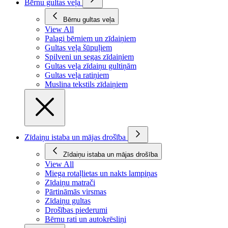
Bērnu gultas veļa
Bērnu gultas veļa
View All
Palagi bērniem un zīdaiņiem
Gultas veļa šūpuļiem
Spilveni un segas zīdaiņiem
Gultas veļa zīdaiņu gultiņām
Gultas veļa ratiņiem
Muslina tekstils zīdaiņiem
Zīdaiņu istaba un mājas drošība
Zīdaiņu istaba un mājas drošība
View All
Miega rotaļlietas un nakts lampiņas
Zīdaiņu matrači
Pārtināmās virsmas
Zīdaiņu gultas
Drošības piederumi
Bērnu rati un autokrēsliņi