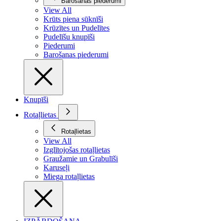
Barošanas piederumi
View All
Krūts piena sūknīši
Krūzītes un Pudelītes
Pudelīšu knupīši
Piederumi
Barošanas piederumi
Knupīši
Rotaļlietas
Rotaļlietas
View All
Izglītojošas rotaļlietas
Graužamie un Grabulīši
Karuseļi
Miega rotaļlietas