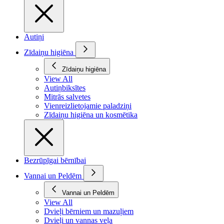
Autiņi
Zīdaiņu higiēna
Zīdaiņu higiēna
View All
Autiņbiksītes
Mitrās salvetes
Vienreizlietojamie paladziņi
Zīdaiņu higiēna un kosmētika
Bezrūpīgai bērnībai
Vannai un Peldēm
Vannai un Peldēm
View All
Dvieļi bērniem un mazuļiem
Dvieļi un vannas veļa